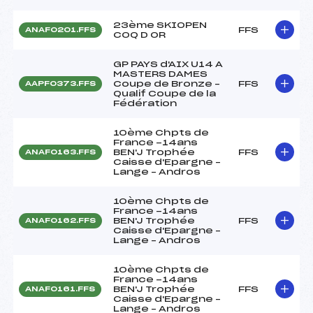
23ème SKIOPEN
FFS
ANAF0201.FFS
COQ D OR
GP PAYS d'AIX U14 A
MASTERS DAMES
Coupe de Bronze –
FFS
AAPF0373.FFS
Qualif Coupe de la
Fédération
10ème Chpts de
France -14ans
BEN'J Trophée
FFS
ANAF0163.FFS
Caisse d'Epargne –
Lange – Andros
10ème Chpts de
France -14ans
BEN'J Trophée
FFS
ANAF0162.FFS
Caisse d'Epargne –
Lange – Andros
10ème Chpts de
France -14ans
BEN'J Trophée
FFS
ANAF0161.FFS
Caisse d'Epargne –
Lange – Andros