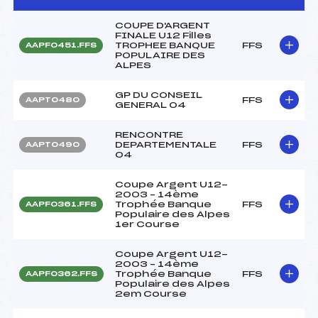
COUPE D'ARGENT
FINALE U12 Filles
TROPHEE BANQUE
FFS
AAPF0451.FFS
POPULAIRE DES
ALPES
GP DU CONSEIL
FFS
AAPT0480
GENERAL 04
RENCONTRE
DEPARTEMENTALE
FFS
AAPT0490
04
Coupe Argent U12-
2003 – 14ème
Trophée Banque
FFS
AAPF0361.FFS
Populaire des Alpes
1er Course
Coupe Argent U12-
2003 – 14ème
Trophée Banque
FFS
AAPF0362.FFS
Populaire des Alpes
2em Course