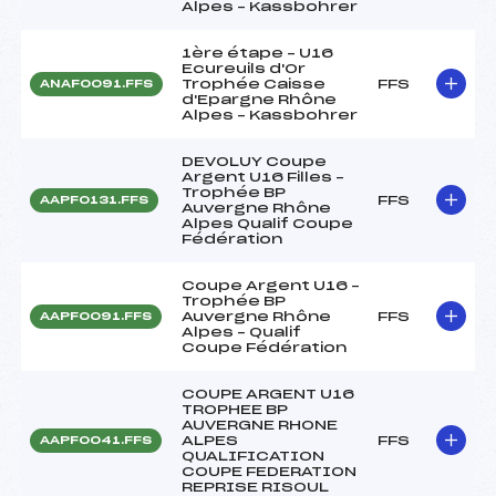
Alpes – Kassbohrer
1ère étape – U16
Ecureuils d'Or
Trophée Caisse
FFS
ANAF0091.FFS
d'Epargne Rhône
Alpes – Kassbohrer
DEVOLUY Coupe
Argent U16 Filles –
Trophée BP
FFS
AAPF0131.FFS
Auvergne Rhône
Alpes Qualif Coupe
Fédération
Coupe Argent U16 –
Trophée BP
Auvergne Rhône
FFS
AAPF0091.FFS
Alpes – Qualif
Coupe Fédération
COUPE ARGENT U16
TROPHEE BP
AUVERGNE RHONE
ALPES
FFS
AAPF0041.FFS
QUALIFICATION
COUPE FEDERATION
REPRISE RISOUL