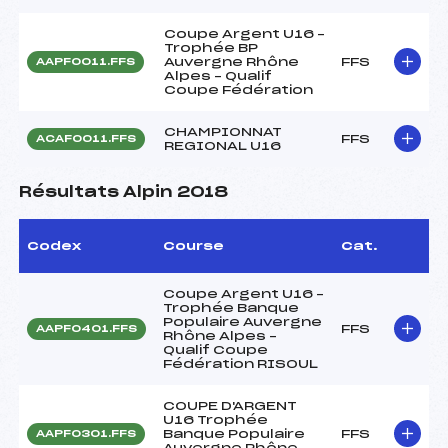
Coupe Argent U16 –
Trophée BP
Auvergne Rhône
FFS
AAPF0011.FFS
Alpes – Qualif
Coupe Fédération
CHAMPIONNAT
FFS
ACAF0011.FFS
REGIONAL U16
Résultats Alpin 2018
Codex
Course
Cat.
Coupe Argent U16 –
Trophée Banque
Populaire Auvergne
FFS
AAPF0401.FFS
Rhône Alpes –
Qualif Coupe
Fédération RISOUL
COUPE D'ARGENT
U16 Trophée
Banque Populaire
FFS
AAPF0301.FFS
Auvergne Rhône