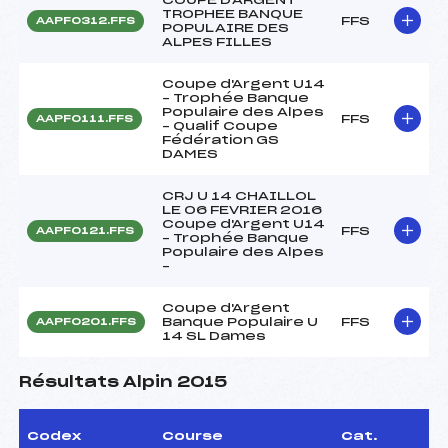
TROPHEE BANQUE
FFS
AAPF0312.FFS
POPULAIRE DES
ALPES FILLES
Coupe d'Argent U14
– Trophée Banque
Populaire des Alpes
FFS
AAPF0111.FFS
– Qualif Coupe
Fédération GS
DAMES
CRJ U 14 CHAILLOL
LE 06 FEVRIER 2016
Coupe d'Argent U14
FFS
AAPF0121.FFS
– Trophée Banque
Populaire des Alpes
–
Coupe d'Argent
Banque Populaire U
FFS
AAPF0201.FFS
14 SL Dames
Résultats Alpin 2015
Codex
Course
Cat.