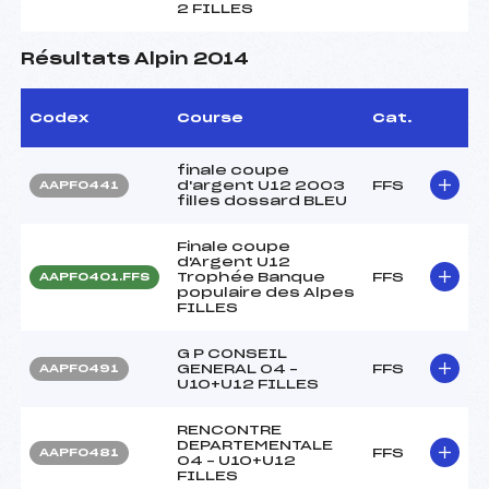
2 FILLES
Résultats Alpin 2014
Codex
Course
Cat.
finale coupe
d'argent U12 2003
FFS
AAPF0441
filles dossard BLEU
Finale coupe
d'Argent U12
Trophée Banque
FFS
AAPF0401.FFS
populaire des Alpes
FILLES
G P CONSEIL
GENERAL 04 –
FFS
AAPF0491
U10+U12 FILLES
RENCONTRE
DEPARTEMENTALE
FFS
AAPF0481
04 – U10+U12
FILLES