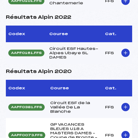
FFS
AAPF0101.FFS
Chantemerle
Résultats Alpin 2022
Codex
Course
Cat.
Circuit ESF Hautes-
Alpes Ubaye SL
FFS
AAPF0161.FFS
DAMES
Résultats Alpin 2020
Codex
Course
Cat.
Circuit ESF de la
Vallée De La
FFS
AAPF0381.FFS
Blanche
GP VACANCES
BLEUES U18 A
MASTERS DAMES –
FFS
AAPF0073.FFS
Coupe de Bronze –