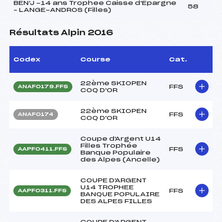
BEN'J -14 ans Trophee Caisse d'Epargne
58
– LANGE-ANDROS (Filles)
Résultats Alpin 2016
Codex
Course
Cat.
22ème SKIOPEN
FFS
ANAF0179.FFS
COQ D'OR
22ème SKIOPEN
FFS
ANAF0174
COQ D'OR
Coupe d'Argent U14
Filles Trophée
FFS
AAPF0411.FFS
Banque Populaire
des Alpes (Ancelle)
COUPE D'ARGENT
U14 TROPHEE
FFS
AAPF0311.FFS
BANQUE POPULAIRE
DES ALPES FILLES
COUPE D'ARGENT