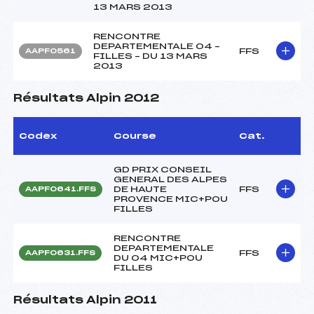
13 MARS 2013
RENCONTRE
DEPARTEMENTALE 04 –
FFS
AAPF0561
FILLES – DU 13 MARS
2013
Résultats Alpin 2012
Codex
Course
Cat.
GD PRIX CONSEIL
GENERAL DES ALPES
DE HAUTE
FFS
AAPF0641.FFS
PROVENCE MIC+POU
FILLES
RENCONTRE
DEPARTEMENTALE
FFS
AAPF0631.FFS
DU 04 MIC+POU
FILLES
Résultats Alpin 2011