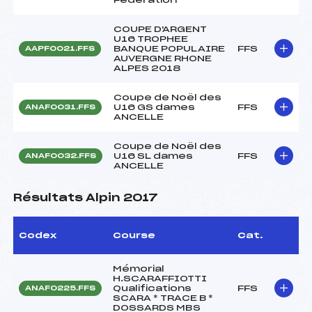
COUPE D'ARGENT
U16 TROPHEE
BANQUE POPULAIRE
FFS
AAPF0021.FFS
AUVERGNE RHONE
ALPES 2018
Coupe de Noël des
U16 GS dames
FFS
ANAF0031.FFS
ANCELLE
Coupe de Noël des
U16 SL dames
FFS
ANAF0032.FFS
ANCELLE
Résultats Alpin 2017
Codex
Course
Cat.
Mémorial
H.SCARAFFIOTTI
Qualifications
FFS
ANAF0225.FFS
SCARA * TRACE B *
DOSSARDS MBS