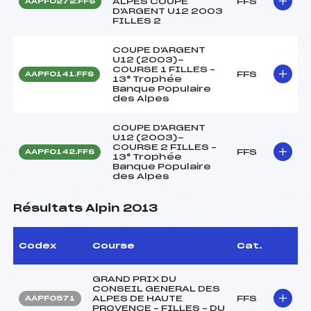
ALPES COUPE
FFS
AAPF0272.FFS
D'ARGENT U12 2003
FILLES 2
COUPE D'ARGENT
U12 (2003)-
COURSE 1 FILLES –
FFS
AAPF0141.FFS
13° Trophée
Banque Populaire
des Alpes
COUPE D'ARGENT
U12 (2003)-
COURSE 2 FILLES –
FFS
AAPF0142.FFS
13° Trophée
Banque Populaire
des Alpes
Résultats Alpin 2013
Codex
Course
Cat.
GRAND PRIX DU
CONSEIL GENERAL DES
ALPES DE HAUTE
FFS
AAPF0571
PROVENCE – FILLES – DU