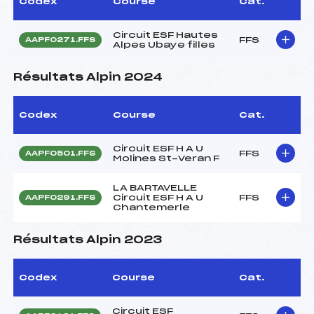
Codex
Course
Cat.
Circuit ESF Hautes
FFS
AAPF0271.FFS
Alpes Ubaye filles
Résultats Alpin 2024
Codex
Course
Cat.
Circuit ESF H A U
FFS
AAPF0501.FFS
Molines St-Veran F
LA BARTAVELLE
Circuit ESF H A U
FFS
AAPF0291.FFS
Chantemerle
Résultats Alpin 2023
Codex
Course
Cat.
Circuit ESF