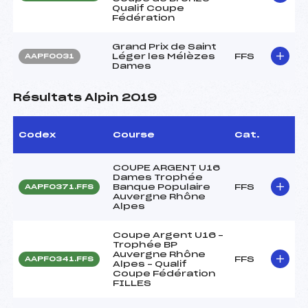
Qualif Coupe
Fédération
Grand Prix de Saint
Léger les Mélèzes
FFS
AAPF0031
Dames
Résultats Alpin 2019
Codex
Course
Cat.
COUPE ARGENT U16
Dames Trophée
Banque Populaire
FFS
AAPF0371.FFS
Auvergne Rhône
Alpes
Coupe Argent U16 –
Trophée BP
Auvergne Rhône
FFS
AAPF0341.FFS
Alpes – Qualif
Coupe Fédération
FILLES