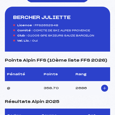
BERCHER JULIETTE
foi(s) le ski
Licence :
FFS2652948
Comité :
COMITE DE SKI ALPES PROVENCE
Club :
01005 GPE SKIEURS SAUZE BARCELON
Val. Lic. :
Oui
Points Alpin FFS (10ème liste FFS 2026)
Pénalité
Points
Rang
@
358.70
2686
Résultats Alpin 2025