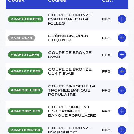
Codex
Course
Cat.
COUPE DE BRONZE
BVAB FINALE U14
FFS
ASAF1403.FFS
FILLES
22ème SKIOPEN
FFS
ANAF0174
COQ D'OR
COUPE DE BRONZE
FFS
ASAF1311.FFS
BVAB
COUPE DE BRONZE
FFS
ASAF1272.FFS
U14 F BVAB
COUPE D'ARGENT 14
TROPHEE BANQUE
FFS
ASAF0311.FFS
POPULAIRE
COUPE D' ARGENT
U14 TROPHEE
FFS
ASAF0321.FFS
BANQUE POPULAIRE
COUPE DE BRONZE
FFS
ASAF1223.FFS
BVAB Slalom