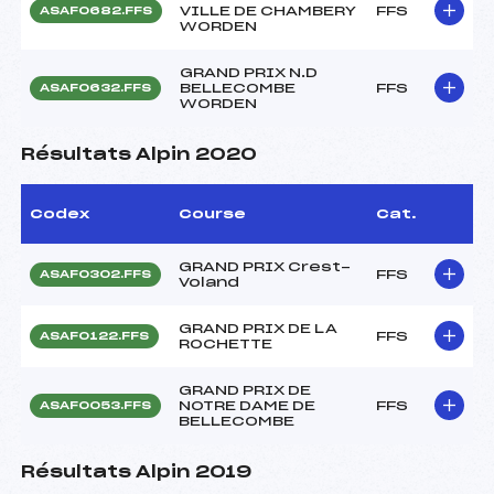
VILLE DE CHAMBERY
FFS
ASAF0682.FFS
WORDEN
GRAND PRIX N.D
BELLECOMBE
FFS
ASAF0632.FFS
WORDEN
Résultats Alpin 2020
Codex
Course
Cat.
GRAND PRIX Crest-
FFS
ASAF0302.FFS
Voland
GRAND PRIX DE LA
FFS
ASAF0122.FFS
ROCHETTE
GRAND PRIX DE
NOTRE DAME DE
FFS
ASAF0053.FFS
BELLECOMBE
Résultats Alpin 2019