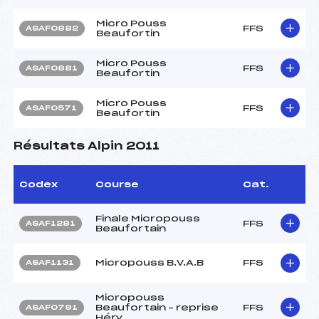
Micro Pouss
FFS
ASAF0882
Beaufortin
Micro Pouss
FFS
ASAF0881
Beaufortin
Micro Pouss
FFS
ASAF0571
Beaufortin
Résultats Alpin 2011
Codex
Course
Cat.
Finale Micropouss
FFS
ASAF1281
Beaufortain
Micropouss B.V.A.B
FFS
ASAF1131
Micropouss
Beaufortain – reprise
FFS
ASAF0791
Héry