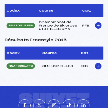
Codex
Course
Cat.
Championnat de
France de Skicross
FFS
RNAF0212.FFS
U14 FILLES GMX
Résultats Freestyle 2015
Codex
Course
Cat.
GMX U12 FILLES
FFS
RNAF0231.FFS
SUIVEZ