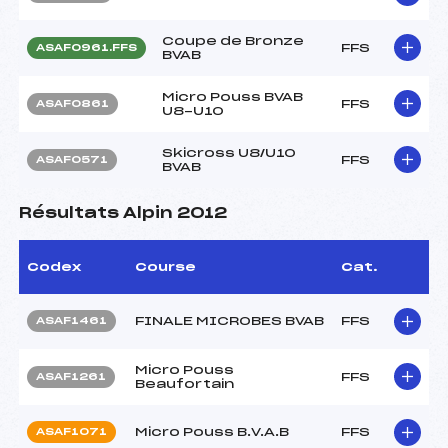
Coupe de Bronze
FFS
ASAF0961.FFS
BVAB
Micro Pouss BVAB
FFS
ASAF0861
U8-U10
Skicross U8/U10
FFS
ASAF0571
BVAB
Résultats Alpin 2012
Codex
Course
Cat.
FINALE MICROBES BVAB
FFS
ASAF1461
Micro Pouss
FFS
ASAF1261
Beaufortain
Micro Pouss B.V.A.B
FFS
ASAF1071