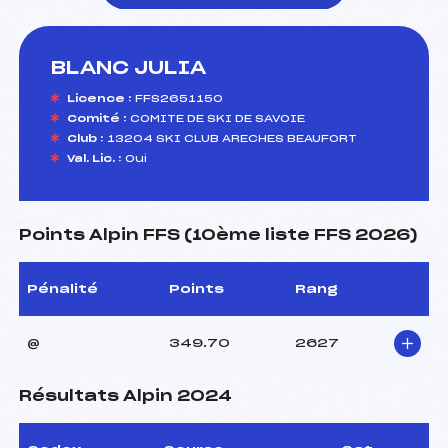
BLANC JULIA
foi(s) le ski
Licence :
FFS2651150
Comité :
COMITE DE SKI DE SAVOIE
Club :
13204 SKI CLUB ARECHES BEAUFORT
Val. Lic. :
Oui
Points Alpin FFS (10ème liste FFS 2026)
Pénalité
Points
Rang
@
349.70
2627
Résultats Alpin 2024