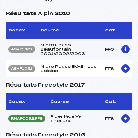
Résultats Alpin 2010
Codex
Course
Cat.
Micro Pouss
Beaufortain
FFS
ASAF1301
2001/2002/2003
Micro Pouss BVAB- Les
FFS
ASAF1051
Saisies
Résultats Freestyle 2017
Codex
Course
Cat.
Rider Kids Val
FFS
RNAF0052.FFS
Thorens
Résultats Freestyle 2016