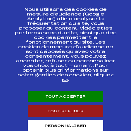
CONTACT
Nous utilisons des cookies de
ESPACE PRESSE
mesure d’audience (Google
Analytics) afin d’analyser la
fréquentation du site, vous
Ressources
proposer du contenu vidéo et les
performances du site, ainsi que des
Pass’Neige
cookies permettant le
Projet sportif fédéral
fonctionnement du site. Les
cookies de mesure d’audience ne
Projet de performance fédéral
sont déposés qu’avec votre
Antidopage
consentement. Vous pouvez
Pôle Développement, Formation, Suivi
accepter, refuser ou personnaliser
Scientifique
vos choix à tout moment. Pour
Listes ministérielles
obtenir plus d'informations sur
notre gestion des cookies, cliquez
Pôle vie de l’athlète
ici
.
Enseignement professionnel
Informatique et chronométrage
Circuits
TOUT ACCEPTER
Carrières
Développement des habiletés mentales
TOUT REFUSER
PERSONNALISER