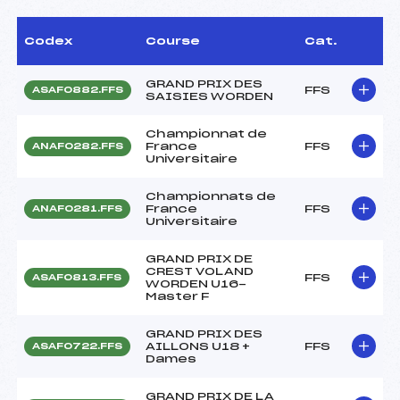
Codex
Course
Cat.
GRAND PRIX DES
FFS
ASAF0882.FFS
SAISIES WORDEN
Championnat de
France
FFS
ANAF0282.FFS
Universitaire
Championnats de
France
FFS
ANAF0281.FFS
Universitaire
GRAND PRIX DE
CREST VOLAND
FFS
ASAF0813.FFS
WORDEN U16-
Master F
GRAND PRIX DES
AILLONS U18 +
FFS
ASAF0722.FFS
Dames
GRAND PRIX DE LA