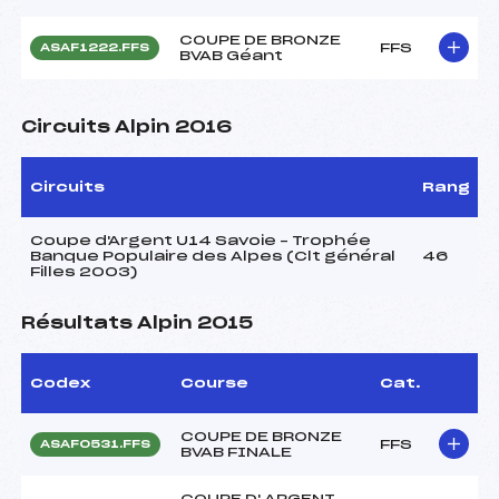
COUPE DE BRONZE
FFS
ASAF1222.FFS
BVAB Géant
Circuits Alpin 2016
Circuits
Rang
Coupe d'Argent U14 Savoie – Trophée
Banque Populaire des Alpes (Clt général
46
Filles 2003)
Résultats Alpin 2015
Codex
Course
Cat.
COUPE DE BRONZE
FFS
ASAF0531.FFS
BVAB FINALE
COUPE D' ARGENT