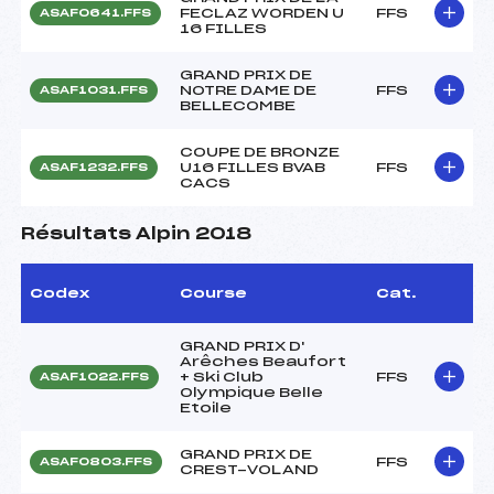
FECLAZ WORDEN U
FFS
ASAF0641.FFS
16 FILLES
GRAND PRIX DE
NOTRE DAME DE
FFS
ASAF1031.FFS
BELLECOMBE
COUPE DE BRONZE
U16 FILLES BVAB
FFS
ASAF1232.FFS
CACS
Résultats Alpin 2018
Codex
Course
Cat.
GRAND PRIX D'
Arêches Beaufort
+ Ski Club
FFS
ASAF1022.FFS
Olympique Belle
Etoile
GRAND PRIX DE
FFS
ASAF0803.FFS
CREST-VOLAND