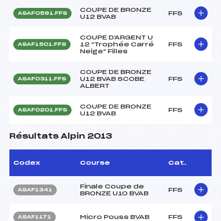
COUPE DE BRONZE
FFS
ASAF0591.FFS
U12 BVAB
COUPE D'ARGENT U
12 "Trophée Carré
FFS
ASAF1501.FFS
Neige" Filles
COUPE DE BRONZE
U12 BVAB SCOBE
FFS
ASAF0311.FFS
ALBERT
COUPE DE BRONZE
FFS
ASAF0201.FFS
U12 BVAB
Résultats Alpin 2013
Codex
Course
Cat.
Finale Coupe de
FFS
ASAF1341
BRONZE U10 BVAB
Micro Pouss BVAB
FFS
ASAF1171