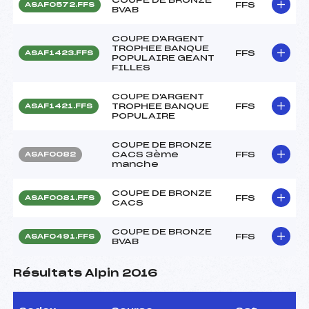
FFS
ASAF0572.FFS
BVAB
COUPE D'ARGENT
TROPHEE BANQUE
FFS
ASAF1423.FFS
POPULAIRE GEANT
FILLES
COUPE D'ARGENT
TROPHEE BANQUE
FFS
ASAF1421.FFS
POPULAIRE
COUPE DE BRONZE
CACS 3ème
FFS
ASAF0082
manche
COUPE DE BRONZE
FFS
ASAF0081.FFS
CACS
COUPE DE BRONZE
FFS
ASAF0491.FFS
BVAB
Résultats Alpin 2016