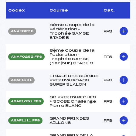
Codex
Course
Cat.
8ème Coupe de la
Fédération –
FFS
ANAF0272
Trophée SAMSE
STADE B
8ème Coupe de la
Fédération –
FFS
ANAF0262.FFS
Trophée SAMSE
(1er jour) STADE C
FINALE DES GRANDS
PRIX BVAB/CACS
FFS
ASAF1191
SUPER SLALOM
GD PRIX D'ARECHES
+ SCOBE Challenge
FFS
ASAF1091.FFS
Pierre BLANC
GRAND PRIX DES
FFS
ASAF1111.FFS
AILLONS
GRAND PRIX DE LA