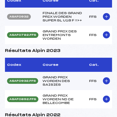
Codex
Course
Cat.
FINALE DES GRAND
PRIX WORDEN
FFS
ASAF0932
SUPER SL U18 F =>+
GRAND PRIX DES
ENTREMONTS
FFS
ASAF0782.FFS
WORDEN
Résultats Alpin 2023
Codex
Course
Cat.
GRAND PRIX
WORDEN DES
FFS
ASAF0932.FFS
SAISIES
GRAND PRIX
WORDEN ND DE
FFS
ASAF0892.FFS
BELLECOMBE
Résultats Alpin 2022