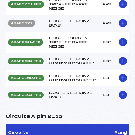
TROPHEE CARRE
FFS
ASAF0701.FFS
NEIGE
COUPE DE BRONZE
FFS
ASAF0371
BVAB
COUPE D' ARGENT
TROPHEE CARRE
FFS
ASAF0311.FFS
NEIGE
COUPE DE BRONZE
FFS
ASAF0261.FFS
U12 BVAB COURSE 1
COUPE DE BRONZE
FFS
ASAF0262.FFS
U12 BVAB COURSE 2
COUPE DE BRONZE
FFS
ASAF0201.FFS
BVAB
Circuits Alpin 2015
Circuits
Rang