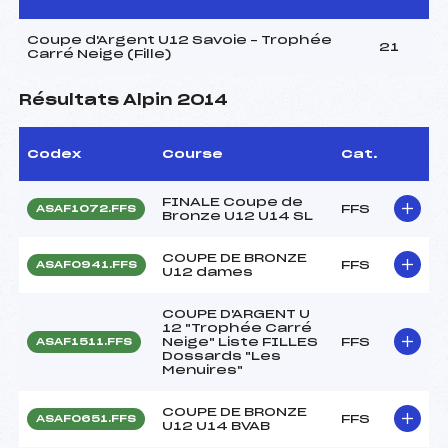
Coupe d'Argent U12 Savoie – Trophée
21
Carré Neige (Fille)
Résultats Alpin 2014
Codex
Course
Cat.
FINALE Coupe de
FFS
ASAF1072.FFS
Bronze U12 U14 SL
COUPE DE BRONZE
FFS
ASAF0941.FFS
U12 dames
COUPE D'ARGENT U
12 "Trophée Carré
Neige" Liste FILLES
FFS
ASAF1511.FFS
Dossards "Les
Menuires"
COUPE DE BRONZE
FFS
ASAF0651.FFS
U12 U14 BVAB