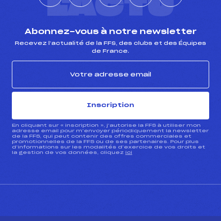
L'ACTU
Abonnez-vous à notre newsletter
Recevez l’actualité de la FFS, des clubs et des Équipes
de France.
Inscription
En cliquant sur « inscription », j’autorise la FFS à utiliser mon
adresse email pour m’envoyer périodiquement la newsletter
de la FFS, qui peut contenir des offres commerciales et
promotionnelles de la FFS ou de ses partenaires. Pour plus
d’informations sur les modalités d’exercice de vos droits et
la gestion de vos données, cliquez
ici