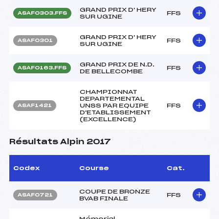
GRAND PRIX D' HERY
FFS
ASAF0303.FFS
SUR UGINE
GRAND PRIX D' HERY
FFS
ASAF0301
SUR UGINE
GRAND PRIX DE N.D.
FFS
ASAF0163.FFS
DE BELLECOMBE
CHAMPIONNAT
DEPARTEMENTAL
UNSS PAR EQUIPE
FFS
ASAF1421
D'ETABLISSEMENT
(EXCELLENCE)
Résultats Alpin 2017
Codex
Course
Cat.
COUPE DE BRONZE
FFS
ASAF0721
BVAB FINALE
Mémorial