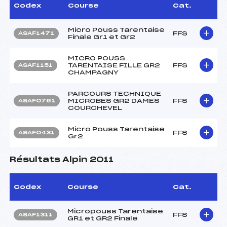
Codex
Course
Cat.
Micro Pouss Tarentaise
FFS
ASAF1471
Finale Gr1 et Gr2
MICRO POUSS
TARENTAISE FILLE GR2
FFS
ASAF1151
CHAMPAGNY
PARCOURS TECHNIQUE
MICROBES GR2 DAMES
FFS
ASAF0761
COURCHEVEL
Micro Pouss Tarentaise
FFS
ASAF0431
Gr2
Résultats Alpin 2011
Codex
Course
Cat.
Micropouss Tarentaise
FFS
ASAF1311
GR1 et GR2 Finale