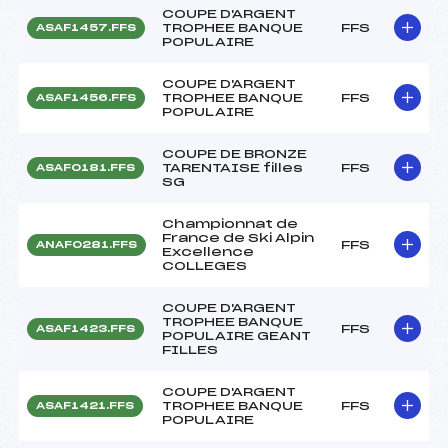
COUPE D'ARGENT
TROPHEE BANQUE
FFS
ASAF1457.FFS
POPULAIRE
COUPE D'ARGENT
TROPHEE BANQUE
FFS
ASAF1456.FFS
POPULAIRE
COUPE DE BRONZE
TARENTAISE filles
FFS
ASAF0181.FFS
SG
Championnat de
France de Ski Alpin
FFS
ANAF0281.FFS
Excellence
COLLEGES
COUPE D'ARGENT
TROPHEE BANQUE
FFS
ASAF1423.FFS
POPULAIRE GEANT
FILLES
COUPE D'ARGENT
TROPHEE BANQUE
FFS
ASAF1421.FFS
POPULAIRE