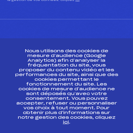
la gestion de vos données, cliquez
ici
CONTACT
Nous utilisons des cookies de
ESPACE PRESSE
mesure d’audience (Google
Analytics) afin d’analyser la
fréquentation du site, vous
Ressources
proposer du contenu vidéo et les
performances du site, ainsi que des
Pass’Neige
cookies permettant le
Projet sportif fédéral
fonctionnement du site. Les
cookies de mesure d’audience ne
Projet de performance fédéral
sont déposés qu’avec votre
Antidopage
consentement. Vous pouvez
Pôle Développement, Formation, Suivi
accepter, refuser ou personnaliser
Scientifique
vos choix à tout moment. Pour
Listes ministérielles
obtenir plus d'informations sur
notre gestion des cookies, cliquez
Pôle vie de l’athlète
ici
.
Enseignement professionnel
Informatique et chronométrage