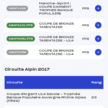
Manche-Sprint :
COUPE D'ARGENT
FFS
ASAF1422
TROPHEE BANQUE
POPULAIRE
COUPE DE BRONZE
FFS
ASAF0101.FFS
TARENTAISE
COUPE DE BRONZE
FFS
ASAF0051.FFS
TARENTAISE – U14
COUPE DE BRONZE
FFS
ASAF0052
TARENTAISE – U14
Circuits Alpin 2017
Circuits
Rang
Coupe d'Argent U14 Savoie – Trophée
Banque Populaire Auvergne Rhône Alpes
23
(Filles)