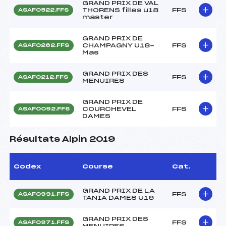
GRAND PRIX DE VAL
THORENS filles u18
FFS
ASAF0522.FFS
master
GRAND PRIX DE
CHAMPAGNY U18-
FFS
ASAF0262.FFS
Mas
GRAND PRIX DES
FFS
ASAF0212.FFS
MENUIRES
GRAND PRIX DE
COURCHEVEL
FFS
ASAF0092.FFS
DAMES
Résultats Alpin 2019
Codex
Course
Cat.
GRAND PRIX DE LA
FFS
ASAF0991.FFS
TANIA DAMES U16
GRAND PRIX DES
FFS
ASAF0971.FFS
MENUIRES