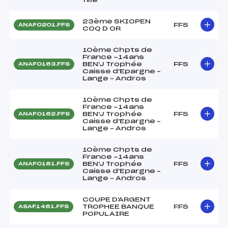
23ème SKIOPEN
FFS
ANAF0201.FFS
COQ D OR
10ème Chpts de
France -14ans
BEN'J Trophée
FFS
ANAF0163.FFS
Caisse d'Epargne –
Lange – Andros
10ème Chpts de
France -14ans
BEN'J Trophée
FFS
ANAF0162.FFS
Caisse d'Epargne –
Lange – Andros
10ème Chpts de
France -14ans
BEN'J Trophée
FFS
ANAF0161.FFS
Caisse d'Epargne –
Lange – Andros
COUPE D'ARGENT
TROPHEE BANQUE
FFS
ASAF1461.FFS
POPULAIRE