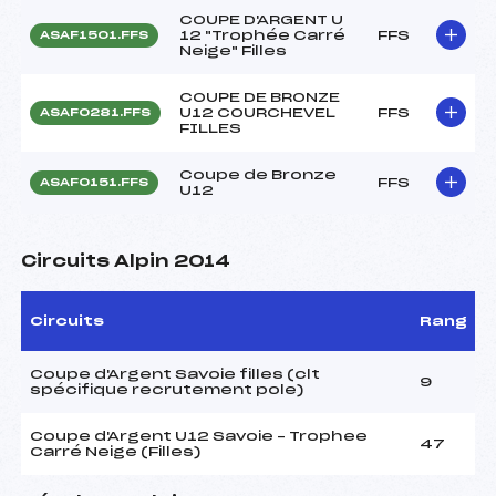
COUPE D'ARGENT U
12 "Trophée Carré
FFS
ASAF1501.FFS
Neige" Filles
COUPE DE BRONZE
U12 COURCHEVEL
FFS
ASAF0281.FFS
FILLES
Coupe de Bronze
FFS
ASAF0151.FFS
U12
Circuits Alpin 2014
Circuits
Rang
Coupe d'Argent Savoie filles (clt
9
spécifique recrutement pole)
Coupe d'Argent U12 Savoie – Trophee
47
Carré Neige (Filles)