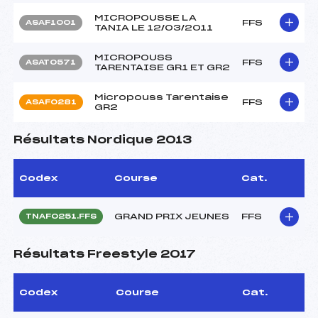
MICROPOUSSE LA
FFS
ASAF1001
TANIA LE 12/03/2011
MICROPOUSS
FFS
ASAT0571
TARENTAISE GR1 ET GR2
Micropouss Tarentaise
FFS
ASAF0281
GR2
Résultats Nordique 2013
Codex
Course
Cat.
GRAND PRIX JEUNES
FFS
TNAF0251.FFS
Résultats Freestyle 2017
Codex
Course
Cat.