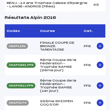
BEN'J -14 ans Trophee Caisse d'Epargne
43
– LANGE-ANDROS (Filles)
Résultats Alpin 2016
Codex
Course
Cat.
FINALE COUPE DE
BRONZE
FFS
ASAF1161
TARENTAISE
5ème Coupe de la
Fédération –
FFS
ANAF0221.FFS
Trophée SAMSE
(2ème jour)
5ème Coupe de la
Fédération –
FFS
ANAF0211.FFS
Trophée SAMSE
(1er jour)
22ème SKIOPEN
FFS
ANAF0174
COQ D'OR