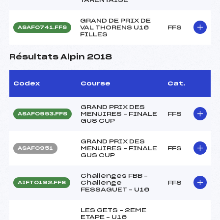
GRAND DE PRIX DE
VAL THORENS U16
FFS
ASAF0741.FFS
FILLES
Résultats Alpin 2018
Codex
Course
Cat.
GRAND PRIX DES
MENUIRES – FINALE
FFS
ASAF0953.FFS
GUS CUP
GRAND PRIX DES
MENUIRES – FINALE
FFS
ASAF0951
GUS CUP
Challenges FBB –
Challenge
FFS
AIFT0192.FFS
FESSAGUET – U16
LES GETS – 2EME
ETAPE – U16