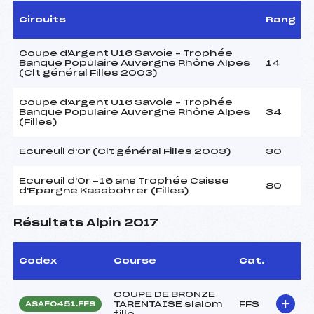
Circuits
Rang
Coupe d'Argent U16 Savoie – Trophée
Banque Populaire Auvergne Rhône Alpes
14
(Clt général Filles 2003)
Coupe d'Argent U16 Savoie – Trophée
Banque Populaire Auvergne Rhône Alpes
34
(Filles)
Ecureuil d'Or (Clt général Filles 2003)
30
Ecureuil d'Or -16 ans Trophée Caisse
80
d'Epargne Kassbohrer (Filles)
Résultats Alpin 2017
Codex
Course
Cat.
COUPE DE BRONZE
TARENTAISE slalom
FFS
ASAF0451.FFS
fille