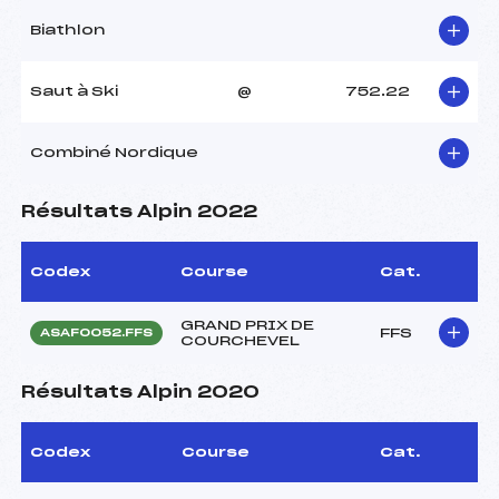
Biathlon
Saut à Ski
@
752.22
Combiné Nordique
Résultats Alpin 2022
Codex
Course
Cat.
GRAND PRIX DE
FFS
ASAF0052.FFS
COURCHEVEL
Résultats Alpin 2020
Codex
Course
Cat.