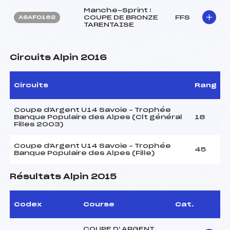
Manche-Sprint :
COUPE DE BRONZE
FFS
ASAF0162
TARENTAISE
Circuits Alpin 2016
Circuits
Rang
Coupe d'Argent U14 Savoie – Trophée
Banque Populaire des Alpes (Clt général
18
Filles 2003)
Coupe d'Argent U14 Savoie – Trophée
45
Banque Populaire des Alpes (Fille)
Résultats Alpin 2015
Codex
Course
Cat.
COUPE D' ARGENT