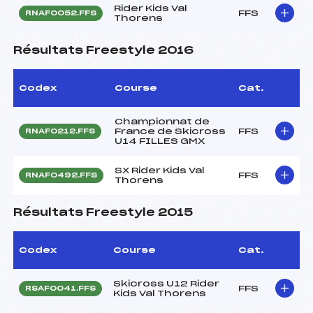
Rider Kids Val
FFS
RNAF0052.FFS
Thorens
Résultats Freestyle 2016
Codex
Course
Cat.
Championnat de
France de Skicross
FFS
RNAF0212.FFS
U14 FILLES GMX
SX Rider Kids Val
FFS
RNAF0492.FFS
Thorens
Résultats Freestyle 2015
Codex
Course
Cat.
Skicross U12 Rider
FFS
RSAF0041.FFS
Kids Val Thorens