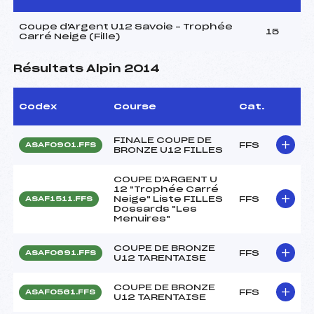
Coupe d'Argent U12 Savoie – Trophée
15
Carré Neige (Fille)
Résultats Alpin 2014
Codex
Course
Cat.
FINALE COUPE DE
FFS
ASAF0901.FFS
BRONZE U12 FILLES
COUPE D'ARGENT U
12 "Trophée Carré
Neige" Liste FILLES
FFS
ASAF1511.FFS
Dossards "Les
Menuires"
COUPE DE BRONZE
FFS
ASAF0691.FFS
U12 TARENTAISE
COUPE DE BRONZE
FFS
ASAF0561.FFS
U12 TARENTAISE