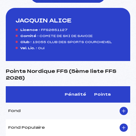
JACQUIN ALICE
foi(s) le ski
Licence :
FFS2651127
Comité :
COMITE DE SKI DE SAVOIE
Club :
13055 CLUB DES SPORTS COURCHEVEL
Val. Lic. :
Oui
Points Nordique FFS (5ème liste FFS
2026)
Pénalité
Points
Fond
Fond Populaire