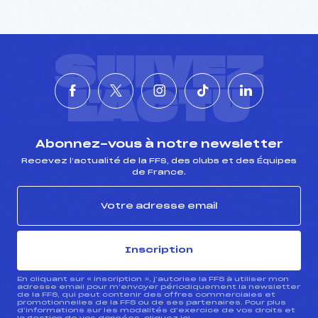
SUIVEZ
L'ACTU
Abonnez-vous à notre newsletter
Recevez l’actualité de la FFS, des clubs et des Équipes
de France.
Inscription
En cliquant sur « inscription », j’autorise la FFS à utiliser mon
adresse email pour m’envoyer périodiquement la newsletter
de la FFS, qui peut contenir des offres commerciales et
promotionnelles de la FFS ou de ses partenaires. Pour plus
d’informations sur les modalités d’exercice de vos droits et