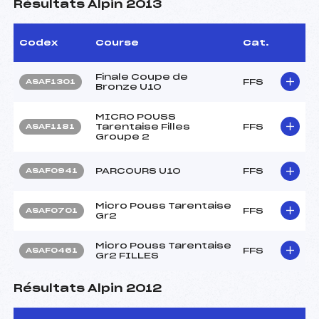
Résultats Alpin 2013
Codex
Course
Cat.
Finale Coupe de
FFS
ASAF1301
Bronze U10
MICRO POUSS
Tarentaise Filles
FFS
ASAF1181
Groupe 2
PARCOURS U10
FFS
ASAF0941
Micro Pouss Tarentaise
FFS
ASAF0701
Gr2
Micro Pouss Tarentaise
FFS
ASAF0461
Gr2 FILLES
Résultats Alpin 2012