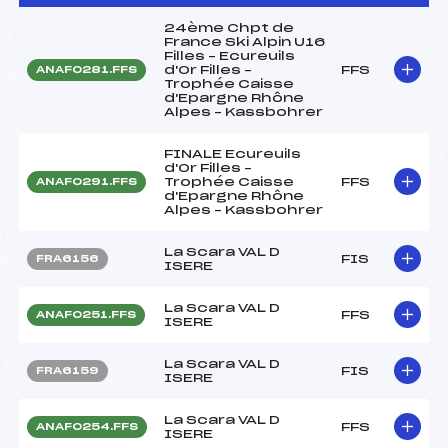
24ème Chpt de
France Ski Alpin U16
Filles – Ecureuils
d'Or Filles –
FFS
ANAF0281.FFS
Trophée Caisse
d'Epargne Rhône
Alpes – Kassbohrer
FINALE Ecureuils
d'Or Filles –
Trophée Caisse
FFS
ANAF0291.FFS
d'Epargne Rhône
Alpes – Kassbohrer
La Scara VAL D
FIS
FRA6156
ISERE
La Scara VAL D
FFS
ANAF0251.FFS
ISERE
La Scara VAL D
FIS
FRA6159
ISERE
La Scara VAL D
FFS
ANAF0254.FFS
ISERE