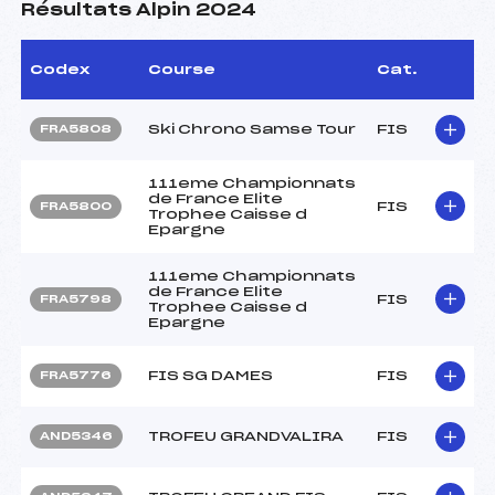
Résultats Alpin 2024
Codex
Course
Cat.
Ski Chrono Samse Tour
FIS
FRA5808
111eme Championnats
de France Elite
FIS
FRA5800
Trophee Caisse d
Epargne
111eme Championnats
de France Elite
FIS
FRA5798
Trophee Caisse d
Epargne
FIS SG DAMES
FIS
FRA5776
TROFEU GRANDVALIRA
FIS
AND5346