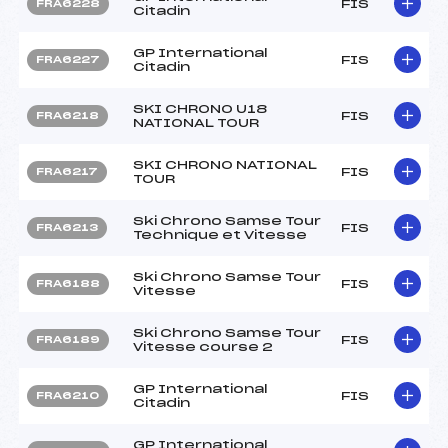
FIS
FRA6228
Citadin
GP International
FIS
FRA6227
Citadin
SKI CHRONO U18
FIS
FRA6218
NATIONAL TOUR
SKI CHRONO NATIONAL
FIS
FRA6217
TOUR
Ski Chrono Samse Tour
FIS
FRA6213
Technique et Vitesse
Ski Chrono Samse Tour
FIS
FRA6188
Vitesse
Ski Chrono Samse Tour
FIS
FRA6189
Vitesse course 2
GP International
FIS
FRA6210
Citadin
GP International