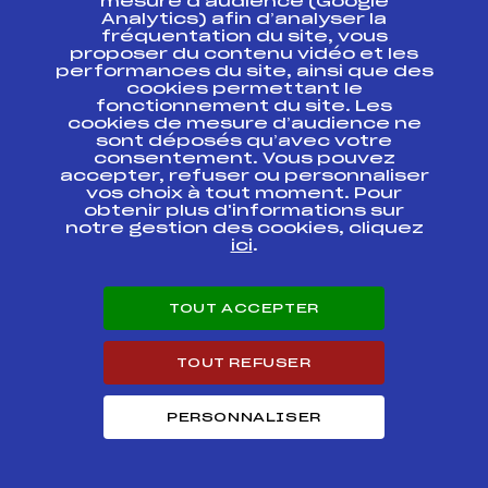
mesure d’audience (Google
Ecureuils d'Or –
Analytics) afin d’analyser la
Trophée Caisse
FFS
ANAF0162.FFS
fréquentation du site, vous
d'Epargne Rhône
proposer du contenu vidéo et les
Alpes – Kassbohrer
performances du site, ainsi que des
cookies permettant le
fonctionnement du site. Les
2ème étape – U16
Ecureuils d'Or –
cookies de mesure d’audience ne
Trophée Caisse
FFS
ANAF0161.FFS
sont déposés qu’avec votre
d'Epargne Rhône
consentement. Vous pouvez
Alpes – Kassbohrer
accepter, refuser ou personnaliser
vos choix à tout moment. Pour
obtenir plus d'informations sur
COUPE D'ARGENT
notre gestion des cookies, cliquez
TROPHEE BANQUE
POPULAIRE
FFS
ASAF1282.FFS
ici
.
AUVERGNE RHÔNE
ALPES
TOUT ACCEPTER
COUPE D'ARGENT
TROPHEE BANQUE
POPULAIRE
FFS
ASAF1281.FFS
TOUT REFUSER
AUVERGNE RHÔNE
ALPES
PERSONNALISER
COUPE D'ARGENT
TROPHEE BANQUE
POPULAIRE
FFS
ASAF1272.FFS
AUVERGNE RHÔNE
ALPES SG N°2