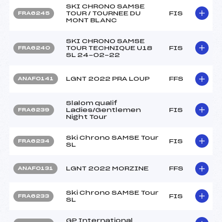
SKI CHRONO SAMSE
TOUR / TOURNEE DU
FIS
FRA6245
MONT BLANC
SKI CHRONO SAMSE
TOUR TECHNIQUE U18
FIS
FRA6240
SL 24-02-22
LGNT 2022 PRA LOUP
FFS
ANAF0141
Slalom qualif
Ladies/Gentlemen
FIS
FRA6239
Night Tour
Ski Chrono SAMSE Tour
FIS
FRA6234
SL
LGNT 2022 MORZINE
FFS
ANAF0131
Ski Chrono SAMSE Tour
FIS
FRA6233
SL
GP International