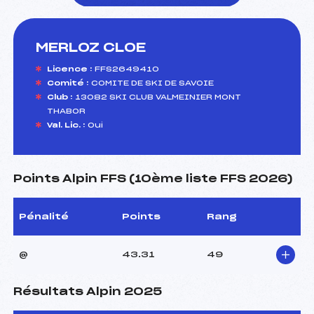
MERLOZ CLOE
foi(s) le ski
Licence :
FFS2649410
Comité :
COMITE DE SKI DE SAVOIE
Club :
13082 SKI CLUB VALMEINIER MONT
THABOR
Val. Lic. :
Oui
Points Alpin FFS (10ème liste FFS 2026)
Pénalité
Points
Rang
@
43.31
49
Résultats Alpin 2025