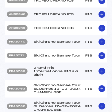
TROFEU CREAND FIS
FIS
AND5347
TROFEU CREAND FIS
FIS
AND5348
TROFEU CREAND FIS
FIS
AND5345
Ski Chrono Samse Tour
FIS
FRA5770
Ski Chrono Samse Tour
FIS
FRA5771
Grand Prix
Internationnal FIS ski
FIS
FRA5766
alpin
Ski Chrono Samse Tour
SL Dames 19-02-2024
FIS
FRA5763
CHAMROUSSE
Ski Chrono Samse Tour
SL Dames 17-02-2024
FIS
FRA5762
CHAMROUSSE