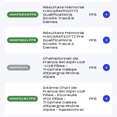
Résultats Mémorial
H.SCARAFFIOTTI
Qualifications
FFS
ANAF0243.FFS
SCARA Tracé B
Dames
Résultats Mémorial
H.SCARAFIOTTI Pré
qualifications
FFS
ANAF0241.FFS
SCARA Tracé A
Dames
Championnat de
France Ski Alpin U16
-U18 Filles –
FFS
ANAF0171
Trophée Caisse
d'Epargne Rhône
Alpes
24ème Chpt de
France Ski Alpin U16
Filles – Ecureuils
d'Or Filles –
FFS
ANAF0181.FFS
Trophée Caisse
d'Epargne Rhône
Alpes – Kassbohrer