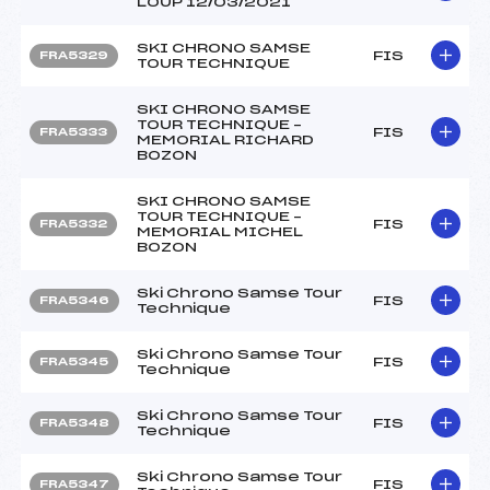
LOUP 12/03/2021
SKI CHRONO SAMSE
FIS
FRA5329
TOUR TECHNIQUE
SKI CHRONO SAMSE
TOUR TECHNIQUE –
FIS
FRA5333
MEMORIAL RICHARD
BOZON
SKI CHRONO SAMSE
TOUR TECHNIQUE –
FIS
FRA5332
MEMORIAL MICHEL
BOZON
Ski Chrono Samse Tour
FIS
FRA5346
Technique
Ski Chrono Samse Tour
FIS
FRA5345
Technique
Ski Chrono Samse Tour
FIS
FRA5348
Technique
Ski Chrono Samse Tour
FIS
FRA5347