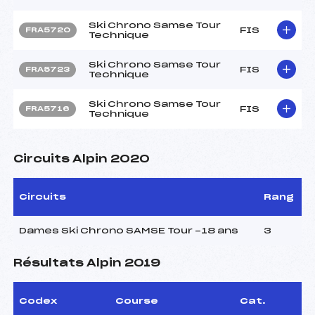
Ski Chrono Samse Tour
FIS
FRA5720
Technique
Ski Chrono Samse Tour
FIS
FRA5723
Technique
Ski Chrono Samse Tour
FIS
FRA5716
Technique
Circuits Alpin 2020
Circuits
Rang
Dames Ski Chrono SAMSE Tour -18 ans
3
Résultats Alpin 2019
Codex
Course
Cat.