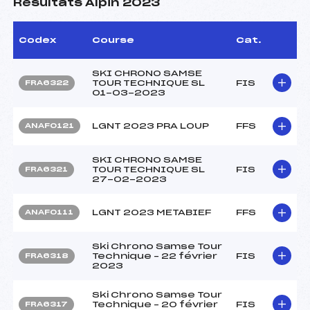
Résultats Alpin 2023
Codex
Course
Cat.
SKI CHRONO SAMSE
TOUR TECHNIQUE SL
FIS
FRA6322
01-03-2023
LGNT 2023 PRA LOUP
FFS
ANAF0121
SKI CHRONO SAMSE
TOUR TECHNIQUE SL
FIS
FRA6321
27-02-2023
LGNT 2023 METABIEF
FFS
ANAF0111
Ski Chrono Samse Tour
Technique – 22 février
FIS
FRA6318
2023
Ski Chrono Samse Tour
Technique – 20 février
FIS
FRA6317