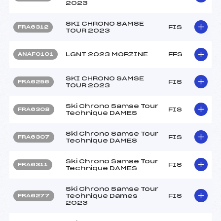
2023
SKI CHRONO SAMSE
FIS
FRA6312
TOUR 2023
LGNT 2023 MORZINE
FFS
ANAF0101
SKI CHRONO SAMSE
FIS
FRA6256
TOUR 2023
Ski Chrono Samse Tour
FIS
FRA6308
Technique DAMES
Ski Chrono Samse Tour
FIS
FRA6307
Technique DAMES
Ski Chrono Samse Tour
FIS
FRA6311
Technique DAMES
Ski Chrono Samse Tour
Technique Dames
FIS
FRA6277
2023