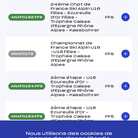
24ème Chpt de
France Ski Alpin U16
Filles – Ecureuils
d'Or Filles –
FFS
ANAF0182.FFS
Trophée Caisse
d'Epargne Rhône
Alpes – Kassbohrer
Championnat de
France Ski Alpin U16
-U18 Filles –
FFS
ANAF0172
Trophée Caisse
d'Epargne Rhône
Alpes
2ème étape – U16
Ecureuils d'Or –
Trophée Caisse
FFS
ANAF0164.FFS
d'Epargne Rhône
Alpes – Kassbohrer
2ème étape – U16
Ecureuils d'Or –
Trophée Caisse
FFS
ANAF0163.FFS
d'Epargne Rhône
Alpes – Kassbohrer
Nous utilisons des cookies de
2ème étape – U16