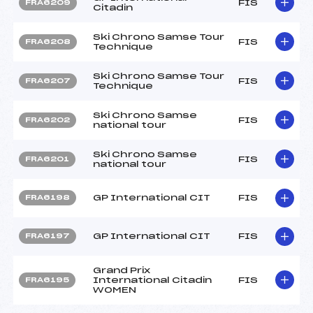
FIS
FRA6209
Citadin
Ski Chrono Samse Tour
FIS
FRA6208
Technique
Ski Chrono Samse Tour
FIS
FRA6207
Technique
Ski Chrono Samse
FIS
FRA6202
national tour
Ski Chrono Samse
FIS
FRA6201
national tour
GP International CIT
FIS
FRA6198
GP International CIT
FIS
FRA6197
Grand Prix
International Citadin
FIS
FRA6195
WOMEN