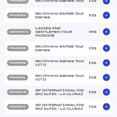
Ski Chrono Samse Tour
FIS
FRA5963
Ski Chrono SAMSE Tour
FIS
FRA5960
Dames
LADIES AND
GENTLEMEN TOUR
FFS
ANAF0671
MORZINE
Ski Chrono SAMSE Tour
FIS
FRA5959
Dames
Ski Chrono Samse Tour
FIS
FRA5952
VIT D
Ski Chrono Samse Tour
FIS
FRA5951
VIT D
GP INTERNATIONAL FIS
FIS
FRA5948
SKI ALPIN – LA CLUSAZ
GP INTERNATIONAL FIS
FIS
FRA5947
SKI ALPIN – LA CLUSAZ