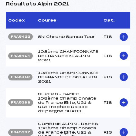
Résultats Alpin 2021
Codex
Course
Cat.
Ski Chrono Samse Tour
FIS
FRA5422
108ème CHAMPIONNATS
DE FRANCE SKI ALPIN
FIS
FRA5414
2021
108eme CHAMPIONNATS
DE FRANCE DE SKI ALPIN
FIS
FRA5412
2021
SUPER G – DAMES
108ème Championnats
de France Elite, U21 &
FIS
FRA5398
U18 Trophée Caisse
d'Epargne CHATEL
COMBINE ALPIN – DAMES
108ème Championnats
de France Elite, U21 &
FIS
FRA5397