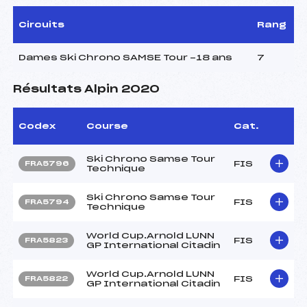
Circuits
Rang
Dames Ski Chrono SAMSE Tour -18 ans
7
Résultats Alpin 2020
Codex
Course
Cat.
Ski Chrono Samse Tour
FIS
FRA5796
Technique
Ski Chrono Samse Tour
FIS
FRA5794
Technique
World Cup.Arnold LUNN
FIS
FRA5823
GP International Citadin
World Cup.Arnold LUNN
FIS
FRA5822
GP International Citadin