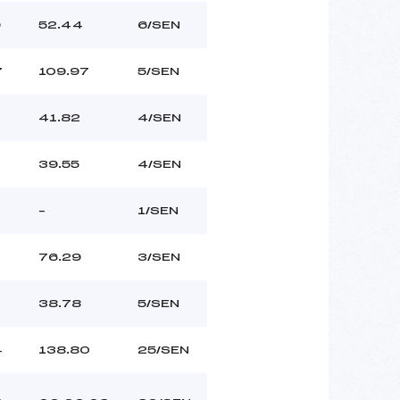
9
52.44
6/SEN
7
109.97
5/SEN
41.82
4/SEN
39.55
4/SEN
–
1/SEN
76.29
3/SEN
38.78
5/SEN
4
138.80
25/SEN