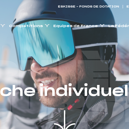
ESKISSE – FONDS DE DOTATION
E
Compétitions
Equipes de France
La Fédé
RNIÈ
iche individuel
OURS