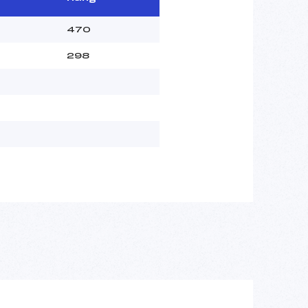
470
298