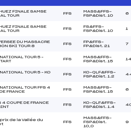
'HUEZ FINALE SAMSE
MASS&FFS-
FFS
6
AL TOUR
FSP&Dist. 10
'HUEZ FINALE SAMSE
FS&FFS-
FFS
1
AL TOUR
FSP&Dist. 10
VERSEE DU MASSACRE
FP&FFS-
FFS
7
ON SKI TOUR 8
FP&Dist. 21
NATIONAL TOUR 5 –
MASS&FFS-
FFS
1
TART
FSP&Dist. 15
NATIONAL TOUR 5 – KO
KO-QLF&FFS-
FFS
4
FSP&Dist. 1.2
NATIONAL TOUR FFS 4
MASS&FFS-
FFS
6
DE FRANCE
FSP&Dist. 15
S 4 COUPE DE FRANCE
KO-QLF&FFS-
FFS
4
RINT
FSP&Dist. 1.4
MASS&FFS-
rix de la Vallée du
FFS
FSP&Dist.
9
et
10,0