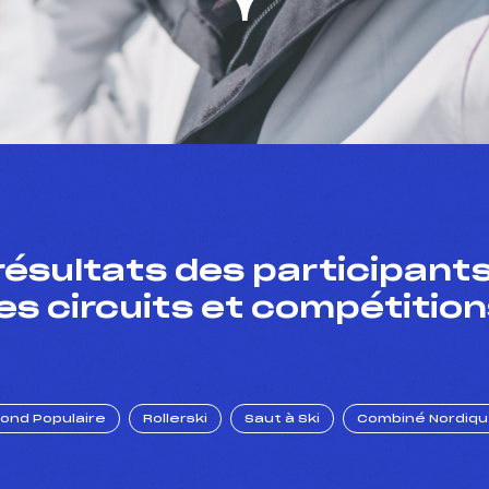
résultats des participants
es circuits et compétition
Fond Populaire
Rollerski
Saut à Ski
Combiné Nordiq