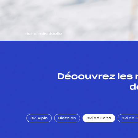
Fiche individuelle
Découvrez les 
d
Ski Alpin
Biathlon
Ski de Fond
Ski de 