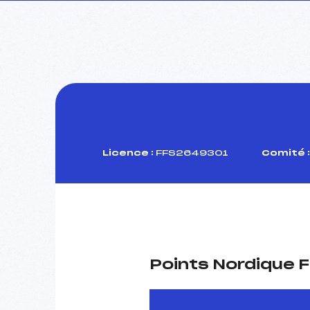
Licence :
FFS2649301
Comité :
Points Nordique F