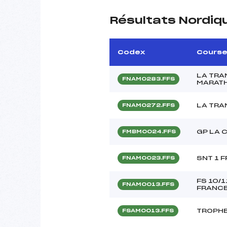
Résultats Nordiq
Codex
Cours
LA TR
FNAM0283.FFS
MARATH
LA TRA
FNAM0272.FFS
GP LA 
FMBM0024.FFS
SNT 1 
FNAM0023.FFS
FS 10/1
FNAM0013.FFS
FRANCE
TROPHE
FSAM0013.FFS