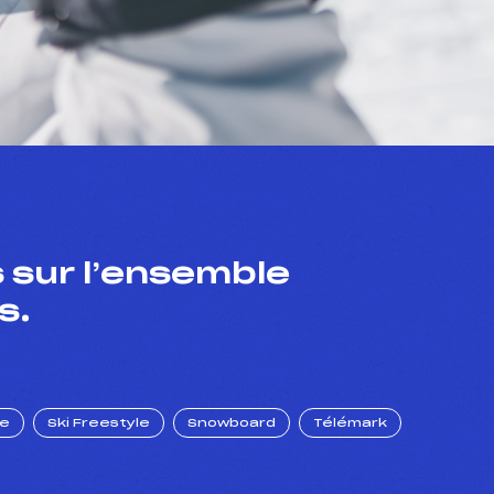
 sur l’ensemble
s.
ue
Ski Freestyle
Snowboard
Télémark