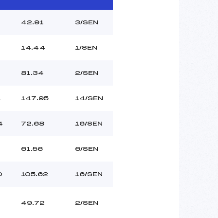
42.91
3/SEN
14.44
1/SEN
81.34
2/SEN
4
147.95
14/SEN
4
72.68
16/SEN
61.56
6/SEN
0
105.62
16/SEN
49.72
2/SEN