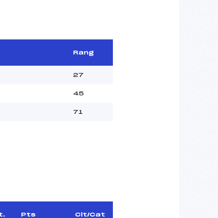
Rang
27
45
71
t.
Pts
Clt/Cat