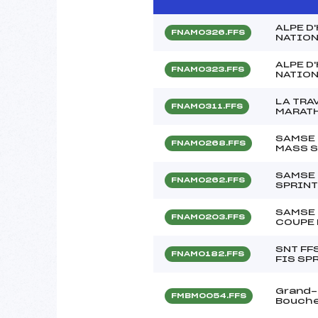
ALPE D
FNAM0326.FFS
NATION
ALPE D
FNAM0323.FFS
NATION
LA TRA
FNAM0311.FFS
MARATH
SAMSE 
FNAM0268.FFS
MASS S
SAMSE 
FNAM0262.FFS
SPRINT
SAMSE 
FNAM0203.FFS
COUPE 
SNT FF
FNAM0182.FFS
FIS SP
Grand-p
FMBM0054.FFS
Bouch