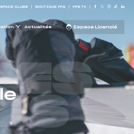
SPACE CLUBS
BOUTIQUE FFS
FFS TV
ration
Actualités
Espace Licencié
RES
le
ES