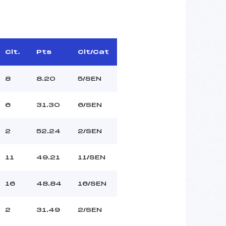
Clt.
Pts
Clt/Cat
8
8.20
5/SEN
6
31.30
6/SEN
2
52.24
2/SEN
11
49.21
11/SEN
16
48.84
16/SEN
2
31.49
2/SEN