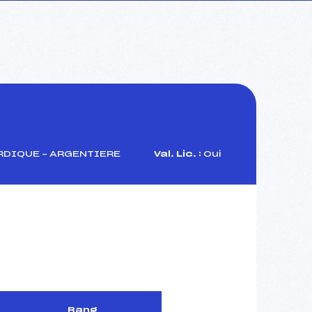
RDIQUE – ARGENTIERE
Val. Lic. :
Oui
Rang