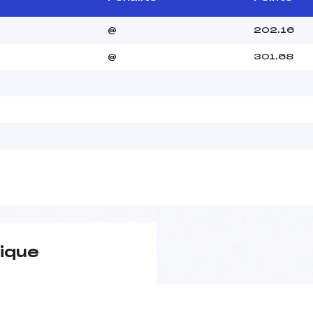
@
202.16
@
301.68
ique