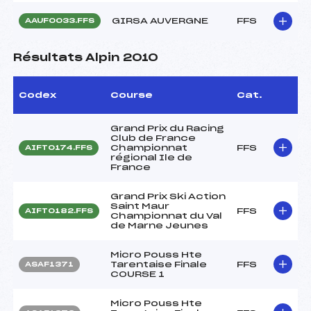
GIRSA AUVERGNE
FFS
AAUF0033.FFS
Résultats Alpin 2010
Codex
Course
Cat.
Grand Prix du Racing
Club de France
Championnat
FFS
AIFT0174.FFS
régional Ile de
France
Grand Prix Ski Action
Saint Maur
FFS
AIFT0182.FFS
Championnat du Val
de Marne Jeunes
Micro Pouss Hte
Tarentaise Finale
FFS
ASAF1371
COURSE 1
Micro Pouss Hte