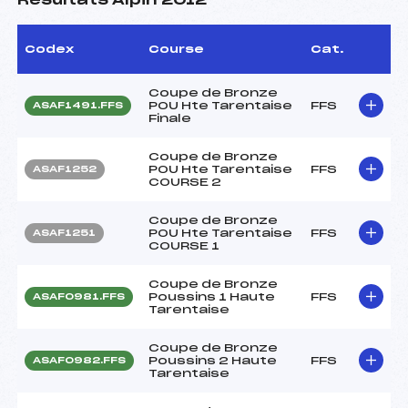
Résultats Alpin 2012
Codex
Course
Cat.
Coupe de Bronze
POU Hte Tarentaise
FFS
ASAF1491.FFS
Finale
Coupe de Bronze
POU Hte Tarentaise
FFS
ASAF1252
COURSE 2
Coupe de Bronze
POU Hte Tarentaise
FFS
ASAF1251
COURSE 1
Coupe de Bronze
Poussins 1 Haute
FFS
ASAF0981.FFS
Tarentaise
Coupe de Bronze
Poussins 2 Haute
FFS
ASAF0982.FFS
Tarentaise