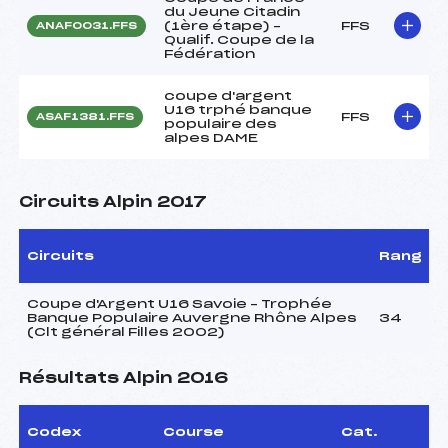
du Jeune Citadin
(1ère étape) –
FFS
ANAF0031.FFS
Qualif. Coupe de la
Fédération
coupe d'argent
U16 trphé banque
FFS
ASAF1381.FFS
populaire des
alpes DAME
Circuits Alpin 2017
Circuits
Rang
Coupe d'Argent U16 Savoie – Trophée
Banque Populaire Auvergne Rhône Alpes
34
(Clt général Filles 2002)
Résultats Alpin 2016
Codex
Course
Cat.