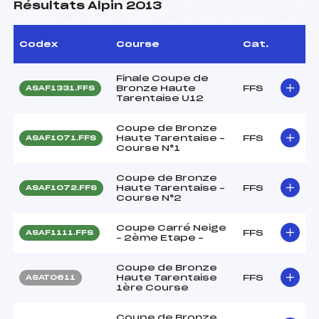
Résultats Alpin 2013
Codex
Course
Cat.
Finale Coupe de
Bronze Haute
FFS
ASAF1331.FFS
Tarentaise U12
Coupe de Bronze
Haute Tarentaise –
FFS
ASAF1071.FFS
Course N°1
Coupe de Bronze
Haute Tarentaise –
FFS
ASAF1072.FFS
Course N°2
Coupe Carré Neige
FFS
ASAF1111.FFS
– 2ème Etape –
Coupe de Bronze
Haute Tarentaise
FFS
ASAT0611
1ère Course
Coupe de Bronze