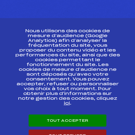
CONTACT
Nous utilisons des cookies de
ESPACE PRESSE
mesure d’audience (Google
Analytics) afin d’analyser la
fréquentation du site, vous
Ressources
proposer du contenu vidéo et les
performances du site, ainsi que des
Pass’Neige
cookies permettant le
Projet sportif fédéral
fonctionnement du site. Les
cookies de mesure d’audience ne
Projet de performance fédéral
sont déposés qu’avec votre
Antidopage
consentement. Vous pouvez
Pôle Développement, Formation, Suivi
accepter, refuser ou personnaliser
Scientifique
vos choix à tout moment. Pour
Listes ministérielles
obtenir plus d'informations sur
notre gestion des cookies, cliquez
Pôle vie de l’athlète
ici
.
Enseignement professionnel
Informatique et chronométrage
Circuits
TOUT ACCEPTER
Carrières
Développement des habiletés mentales