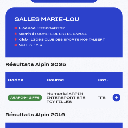
SALLES MARIE-LOU
foi(s) le ski
Licence :
FFS2648732
Comité :
COMITE DE SKI DE SAVOIE
Club :
13093 CLUB DES SPORTS MONTALBERT
Val. Lic. :
Oui
Résultats Alpin 2025
Codex
Course
Cat.
Mémorial ARPIN
INTERSPORT STE
FFS
ASAF0942.FFS
FOY FILLES
Résultats Alpin 2019