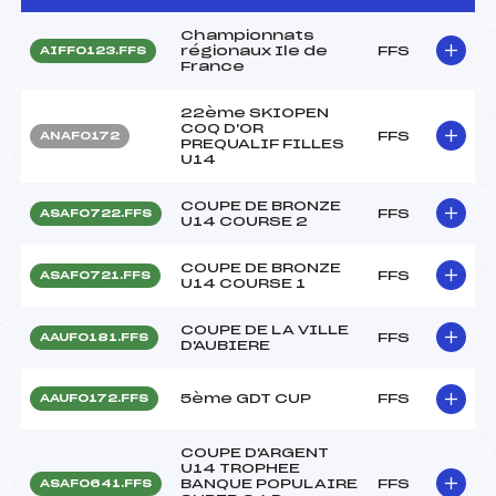
Championnats
régionaux Ile de
FFS
AIFF0123.FFS
France
22ème SKIOPEN
COQ D'OR
FFS
ANAF0172
PREQUALIF FILLES
U14
COUPE DE BRONZE
FFS
ASAF0722.FFS
U14 COURSE 2
COUPE DE BRONZE
FFS
ASAF0721.FFS
U14 COURSE 1
COUPE DE LA VILLE
FFS
AAUF0181.FFS
D'AUBIERE
5ème GDT CUP
FFS
AAUF0172.FFS
COUPE D'ARGENT
U14 TROPHEE
BANQUE POPULAIRE
FFS
ASAF0641.FFS