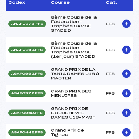
Codex
Course
Cat.
8ème Coupe de la
Fédération –
FFS
ANAF0279.FFS
Trophée SAMSE
STADE D
8ème Coupe de la
Fédération –
FFS
ANAF0263.FFS
Trophée SAMSE
(1er jour) STADE D
GRAND PRIX DE LA
TANIA DAMES U18 à
FFS
ASAF0992.FFS
MASTER
GRAND PRIX DES
FFS
ASAF0972.FFS
MENUIRES
GRAND PRIX DE
COURCHEVEL
FFS
ASAF0952.FFS
DAMES U18-MAST
Grand Prix de
FFS
ASAF0442.FFS
Tignes