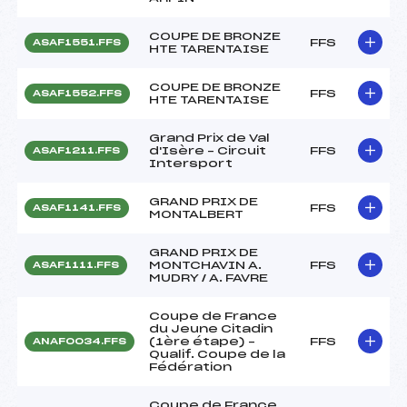
COUPE DE BRONZE
FFS
ASAF1551.FFS
HTE TARENTAISE
COUPE DE BRONZE
FFS
ASAF1552.FFS
HTE TARENTAISE
Grand Prix de Val
d'Isère – Circuit
FFS
ASAF1211.FFS
Intersport
GRAND PRIX DE
FFS
ASAF1141.FFS
MONTALBERT
GRAND PRIX DE
MONTCHAVIN A.
FFS
ASAF1111.FFS
MUDRY / A. FAVRE
Coupe de France
du Jeune Citadin
(1ère étape) –
FFS
ANAF0034.FFS
Qualif. Coupe de la
Fédération
Coupe de France