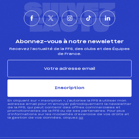
SUIVEZ
L'ACTU
Abonnez-vous à notre newsletter
Recevez l’actualité de la FFS, des clubs et des Équipes
de France.
Inscription
En cliquant sur « inscription », j’autorise la FFS à utiliser mon
adresse email pour m’envoyer périodiquement la newsletter
de la FFS, qui peut contenir des offres commerciales et
promotionnelles de la FFS ou de ses partenaires. Pour plus
d’informations sur les modalités d’exercice de vos droits et
la gestion de vos données, cliquez
ici