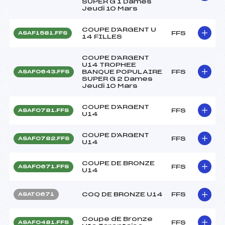
SUPER G 1 Dames
Jeudi 10 Mars
COUPE D'ARGENT U
FFS
ASAF1581.FFS
14 FILLES
COUPE D'ARGENT
U14 TROPHEE
BANQUE POPULAIRE
FFS
ASAF0643.FFS
SUPER G 2 Dames
Jeudi 10 Mars
COUPE D'ARGENT
FFS
ASAF0781.FFS
U14
COUPE D'ARGENT
FFS
ASAF0782.FFS
U14
COUPE DE BRONZE
FFS
ASAF0671.FFS
U14
COQ DE BRONZE U14
FFS
ASAT0671
Coupe dE Bronze
FFS
ASAF0481.FFS