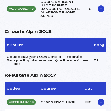
COUPE D'ARGENT
U16 TROPHEE
BANQUE POPULAIRE
FFS
ASAF0051.FFS
AUVERGNE RHONE
ALPES
Circuits Alpin 2018
Circuits
Rang
Coupe d'Argent U16 Savoie – Trophée
Banque Populaire Auvergne Rhône Alpes
51
(Filles)
Résultats Alpin 2017
Codex
Course
Cat.
Grand Prix du RCF
FFS
AIFF0048.FFS