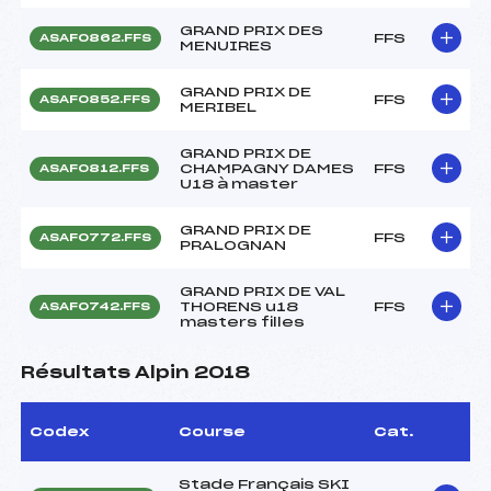
GRAND PRIX DES
FFS
ASAF0862.FFS
MENUIRES
GRAND PRIX DE
FFS
ASAF0852.FFS
MERIBEL
GRAND PRIX DE
CHAMPAGNY DAMES
FFS
ASAF0812.FFS
U18 à master
GRAND PRIX DE
FFS
ASAF0772.FFS
PRALOGNAN
GRAND PRIX DE VAL
THORENS u18
FFS
ASAF0742.FFS
masters filles
Résultats Alpin 2018
Codex
Course
Cat.
Stade Français SKI