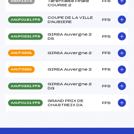
Tarentaise Finale
FFS
ASAF1372
COURSE 2
COUPE DE LA VILLE
FFS
AAUF0181.FFS
D'AUBIERE
GIRSA Auvergne 2
FFS
AAUF0231.FFS
DS
GIRSA Auvergne 2
FFS
AAUT0231
GIRSA Auvergne 2
FFS
AAUT0221
GIRSA Auvergne 2
FFS
AAUF0221.FFS
DG
GRAND PRIX DE
FFS
AAUF0101.FFS
CHASTREIX DA