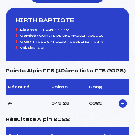
HIRTH BAPTISTE
foi(s) le ski
Licence :
FFS2647770
Comité :
COMITE DE SKI MASSIF VOSGES
Club :
14081 SKI CLUB ROSSBERG THANN
Val. Lic. :
Oui
Points Alpin FFS (10ème liste FFS 2026)
Pénalité
Points
Rang
@
643.28
6395
Résultats Alpin 2022