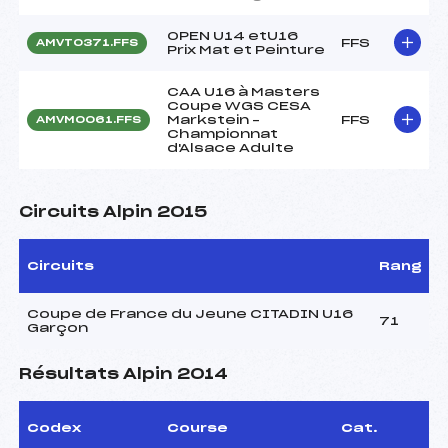
OPEN U14 etU16
FFS
AMVT0371.FFS
Prix Mat et Peinture
CAA U16 à Masters
Coupe WGS CESA
Markstein –
FFS
AMVM0061.FFS
Championnat
d'Alsace Adulte
Circuits Alpin 2015
Circuits
Rang
Coupe de France du Jeune CITADIN U16
71
Garçon
Résultats Alpin 2014
Codex
Course
Cat.