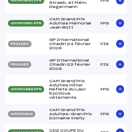
FFS
AMVM0691.FFS
Strasb. et Mém.
Degermann
CAM Grand Prix
Adultes Mémorial
FFS
AMVM0561.FFS
Jean Bott
GP International
Citadin 24 février
FIS
FRA1224
2019
GP International
Citadin 23 février
FIS
FRA1223
2019
CAM Grand Prix
Adultes Hôtel
Reflets du Lac/
FFS
AMVM0382.FFS
Exoticus
vêtements
CAM Grand Prix
Adultes-Gran Prix
FFS
AMVM0312
Domaine Welty
CD2 COUPE DU