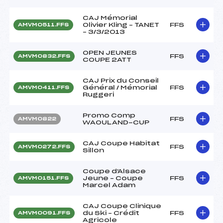
CAJ Mémorial
Olivier Kling – TANET
FFS
AMVM0511.FFS
– 3/3/2013
OPEN JEUNES
FFS
AMVM0832.FFS
COUPE 2ATT
CAJ Prix du Conseil
Général / Mémorial
FFS
AMVM0411.FFS
Ruggeri
Promo Comp
FFS
AMVM0822
WAOULAND-CUP
CAJ Coupe Habitat
FFS
AMVM0272.FFS
Sillon
Coupe d'Alsace
Jeune – Coupe
FFS
AMVM0151.FFS
Marcel Adam
CAJ Coupe Clinique
du Ski – Crédit
FFS
AMVM0091.FFS
Agricole