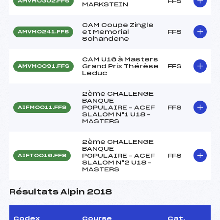
FFS
AMVM0302.FFS
MARKSTEIN
CAM Coupe Zingle
et Memorial
FFS
AMVM0241.FFS
Schandene
CAM U16 à Masters
Grand Prix Thérèse
FFS
AMVM0091.FFS
Leduc
2ème CHALLENGE
BANQUE
POPULAIRE – ACEF
FFS
AIFM0011.FFS
SLALOM N°1 U18 –
MASTERS
2ème CHALLENGE
BANQUE
POPULAIRE – ACEF
FFS
AIFT0016.FFS
SLALOM N°2 U18 –
MASTERS
Résultats Alpin 2018
Codex
Course
Cat.