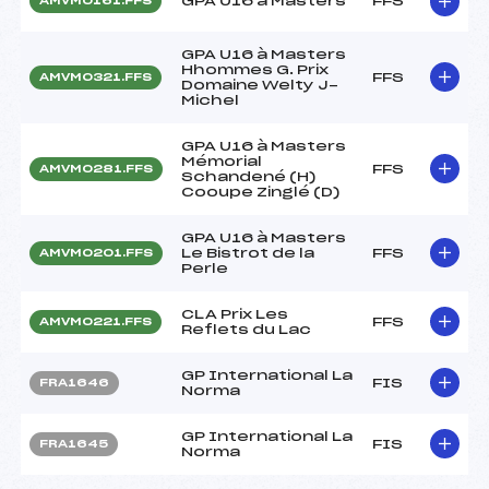
GPA U16 à Masters
FFS
AMVM0161.FFS
GPA U16 à Masters
Hhommes G. Prix
FFS
AMVM0321.FFS
Domaine Welty J-
Michel
GPA U16 à Masters
Mémorial
FFS
AMVM0281.FFS
Schandené (H)
Cooupe Zinglé (D)
GPA U16 à Masters
Le Bistrot de la
FFS
AMVM0201.FFS
Perle
CLA Prix Les
FFS
AMVM0221.FFS
Reflets du Lac
GP International La
FIS
FRA1646
Norma
GP International La
FIS
FRA1645
Norma