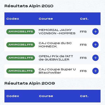
Résultats Alpin 2010
Codex
Course
Cat.
MEMORIAL JACKY
FFS
AMVM0591.FFS
VOINSON -HOMMES
CAJ Coupe du SC
FFS
AMVM0361.FFS
HOHNECK
OPENJ Prix de l'ATT
FFS
AMVM0391.FFS
de GUEBWILLER
CAJ Coupe Super U
FFS
AMVM0181.FFS
Bitschwiller
Résultats Alpin 2009
Codex
Course
Cat.