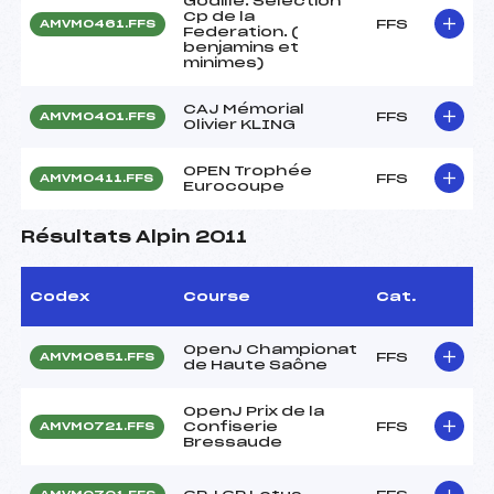
Godille. Sélection
Cp de la
FFS
AMVM0461.FFS
Federation. (
benjamins et
minimes)
CAJ Mémorial
FFS
AMVM0401.FFS
Olivier KLING
OPEN Trophée
FFS
AMVM0411.FFS
Eurocoupe
Résultats Alpin 2011
Codex
Course
Cat.
OpenJ Championat
FFS
AMVM0651.FFS
de Haute Saône
OpenJ Prix de la
Confiserie
FFS
AMVM0721.FFS
Bressaude