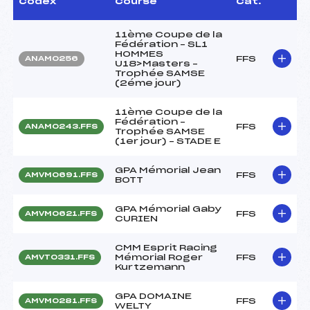
Codex
Course
Cat.
11ème Coupe de la
Fédération – SL1
HOMMES
FFS
ANAM0256
U18>Masters –
Trophée SAMSE
(2éme jour)
11ème Coupe de la
Fédération –
FFS
ANAM0243.FFS
Trophée SAMSE
(1er jour) – STADE E
GPA Mémorial Jean
FFS
AMVM0691.FFS
BOTT
GPA Mémorial Gaby
FFS
AMVM0621.FFS
CURIEN
CMM Esprit Racing
Mémorial Roger
FFS
AMVT0331.FFS
Kurtzemann
GPA DOMAINE
FFS
AMVM0281.FFS
WELTY