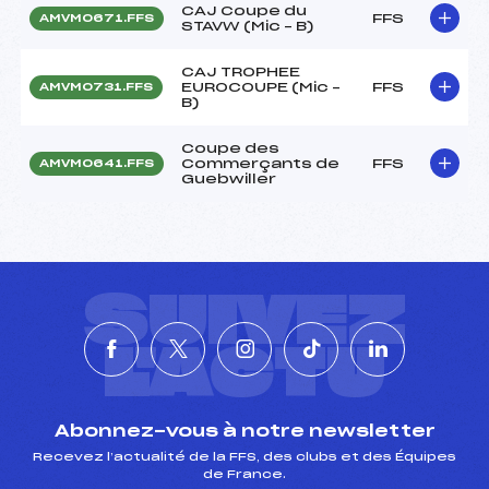
CAJ Coupe du
FFS
AMVM0671.FFS
STAVW (Mic – B)
CAJ TROPHEE
EUROCOUPE (Mic –
FFS
AMVM0731.FFS
B)
Coupe des
Commerçants de
FFS
AMVM0641.FFS
Guebwiller
SUIVEZ
L'ACTU
Abonnez-vous à notre newsletter
Recevez l’actualité de la FFS, des clubs et des Équipes
de France.