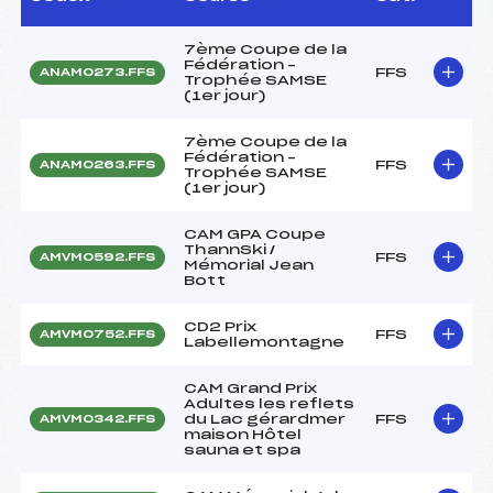
7ème Coupe de la
Fédération –
FFS
ANAM0273.FFS
Trophée SAMSE
(1er jour)
7ème Coupe de la
Fédération –
FFS
ANAM0263.FFS
Trophée SAMSE
(1er jour)
CAM GPA Coupe
ThannSki /
FFS
AMVM0592.FFS
Mémorial Jean
Bott
CD2 Prix
FFS
AMVM0752.FFS
Labellemontagne
CAM Grand Prix
Adultes les reflets
du Lac gérardmer
FFS
AMVM0342.FFS
maison Hôtel
sauna et spa