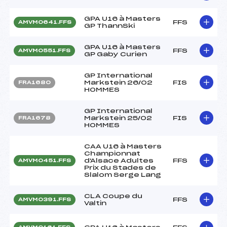
GPA U16 à Masters
FFS
AMVM0641.FFS
GP ThannSki
GPA U16 à Masters
FFS
AMVM0551.FFS
GP Gaby Curien
GP International
Markstein 26/02
FIS
FRA1680
HOMMES
GP International
Markstein 25/02
FIS
FRA1678
HOMMES
CAA U16 à Masters
Championnat
d'Alsace Adultes
FFS
AMVM0451.FFS
Prix du Stades de
Slalom Serge Lang
CLA Coupe du
FFS
AMVM0391.FFS
Valtin