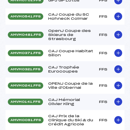
GPJ GP Lotus
FFS
AMVM0701.FFS
CAJ Coupe du SC
FFS
AMVM0541.FFS
Hohneck Colmar
OpenJ Coupe des
Skieurs de
FFS
AMVM0481.FFS
Strasbourg
CAJ Coupe Habitat
FFS
AMVM0371.FFS
Sillon
CAJ Trophée
FFS
AMVM0321.FFS
Eurocoupes
OPENJ Coupe de la
FFS
AMVM0241.FFS
Ville d'Obernai
CAJ Mémorial
FFS
AMVM0141.FFS
Olivier Kling
CAJ Prix de la
Clinique du Ski & du
FFS
AMVM0091.FFS
Crédit Agricole