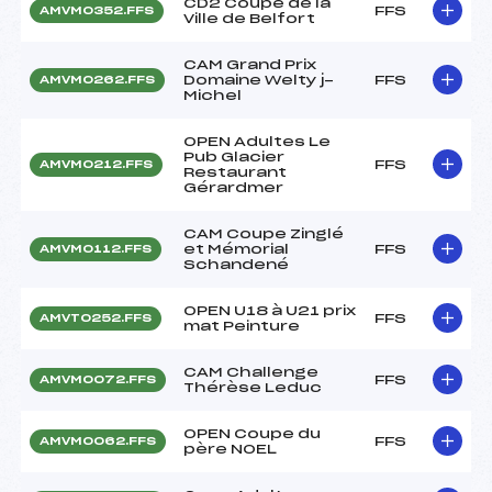
CD2 Coupe de la
FFS
AMVM0352.FFS
Ville de Belfort
CAM Grand Prix
Domaine Welty j-
FFS
AMVM0262.FFS
Michel
OPEN Adultes Le
Pub Glacier
FFS
AMVM0212.FFS
Restaurant
Gérardmer
CAM Coupe Zinglé
et Mémorial
FFS
AMVM0112.FFS
Schandené
OPEN U18 à U21 prix
FFS
AMVT0252.FFS
mat Peinture
CAM Challenge
FFS
AMVM0072.FFS
Thérèse Leduc
OPEN Coupe du
FFS
AMVM0062.FFS
père NOEL