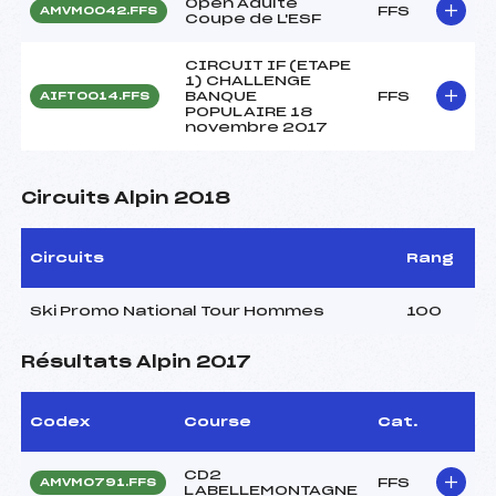
Open Adulte
FFS
AMVM0042.FFS
Coupe de L'ESF
CIRCUIT IF (ETAPE
1) CHALLENGE
BANQUE
FFS
AIFT0014.FFS
POPULAIRE 18
novembre 2017
Circuits Alpin 2018
Circuits
Rang
Ski Promo National Tour Hommes
100
Résultats Alpin 2017
Codex
Course
Cat.
CD2
FFS
AMVM0791.FFS
LABELLEMONTAGNE