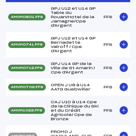
GPJ U12 et U14 GP
Table du
Rouan/Hotel de la
FFS
AMVM0801.FFS
Jamagne/Cpe
d'Argent
GPJ U12 et U14 GP
Bernadette
FFS
AMVM0741.FFS
Valroff / Cpe
d'Argent
GPJ U14 GP de la
Ville de St Amarin /
FFS
AMVM0712.FFS
Cpe d'Argent
OPEN J U8 à U14
FFS
AMVM0702.FFS
AATG Guebwiller
CAJ U10 à U14 Cpe
de la Clinique du Ski
et du Crédit
FFS
AMVM1022.FFS
Agricole/ Cpe de
Bronze
PROMO J
WAOULAND-CUP
FFS
AMVM0392