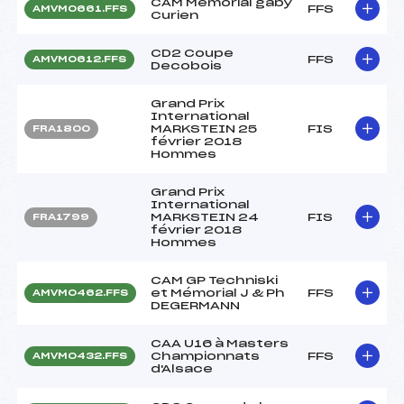
CAM Mémorial gaby
FFS
AMVM0661.FFS
Curien
CD2 Coupe
FFS
AMVM0612.FFS
Decobois
Grand Prix
International
MARKSTEIN 25
FIS
FRA1800
février 2018
Hommes
Grand Prix
International
MARKSTEIN 24
FIS
FRA1799
février 2018
Hommes
CAM GP Techniski
et Mémorial J & Ph
FFS
AMVM0462.FFS
DEGERMANN
CAA U16 à Masters
Championnats
FFS
AMVM0432.FFS
d'Alsace