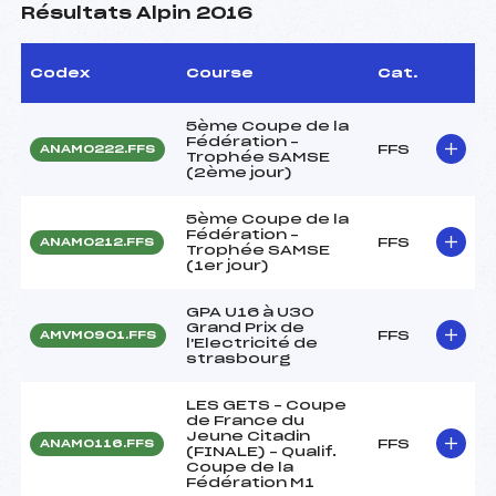
Résultats Alpin 2016
Codex
Course
Cat.
5ème Coupe de la
Fédération –
FFS
ANAM0222.FFS
Trophée SAMSE
(2ème jour)
5ème Coupe de la
Fédération –
FFS
ANAM0212.FFS
Trophée SAMSE
(1er jour)
GPA U16 à U30
Grand Prix de
FFS
AMVM0901.FFS
l'Electricité de
strasbourg
LES GETS – Coupe
de France du
Jeune Citadin
FFS
ANAM0116.FFS
(FINALE) – Qualif.
Coupe de la
Fédération M1