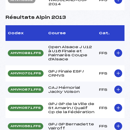
2014
Résultats Alpin 2013
Codex
Course
Cat.
Open Alsace J U12
à U16 Finale et
FFS
AMVM0881.FFS
Palmarès Coupe
d'Alsace
GPJ Finale ESF /
FFS
AMVM0701.FFS
CRMVS
CAJ Mémorial
FFS
AMVM0671.FFS
Jacky Voison
GPJ GP de la Ville de
St Amarin / Qualif
FFS
AMVM0571.FFS
Cp de la Fédération
GPJ GP Bernadette
FFS
AMVM0561.FFS
Valroff