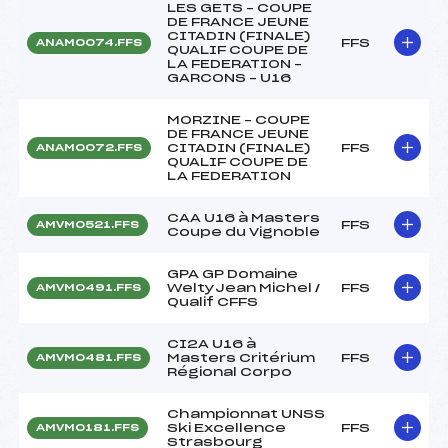
LES GETS – COUPE
DE FRANCE JEUNE
CITADIN (FINALE)
FFS
ANAM0074.FFS
QUALIF COUPE DE
LA FEDERATION –
GARCONS – U16
MORZINE – COUPE
DE FRANCE JEUNE
CITADIN (FINALE)
FFS
ANAM0072.FFS
QUALIF COUPE DE
LA FEDERATION
CAA U16 à Masters
FFS
AMVM0521.FFS
Coupe du Vignoble
GPA GP Domaine
WeltyJean Michel /
FFS
AMVM0491.FFS
Qualif CFFS
CI2A U16 à
Masters Critérium
FFS
AMVM0481.FFS
Régional Corpo
Championnat UNSS
Ski Excellence
FFS
AMVM0181.FFS
Strasbourg