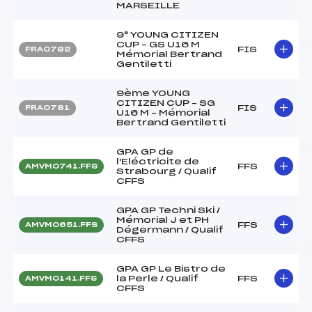
MARSEILLE
9° YOUNG CITIZEN
CUP – GS U16 M
FIS
FRA0782
Mémorial Bertrand
Gentiletti
9ème YOUNG
CITIZEN CUP – SG
FIS
FRA0781
U16 M – Mémorial
Bertrand Gentiletti
GPA GP de
l'Eléctricite de
FFS
AMVM0741.FFS
Strabourg / Qualif
CFFS
GPA GP Techni Ski /
Mémorial J et PH
FFS
AMVM0651.FFS
Dégermann / Qualif
CFFS
GPA GP Le Bistro de
la Perle / Qualif
FFS
AMVM0141.FFS
CFFS