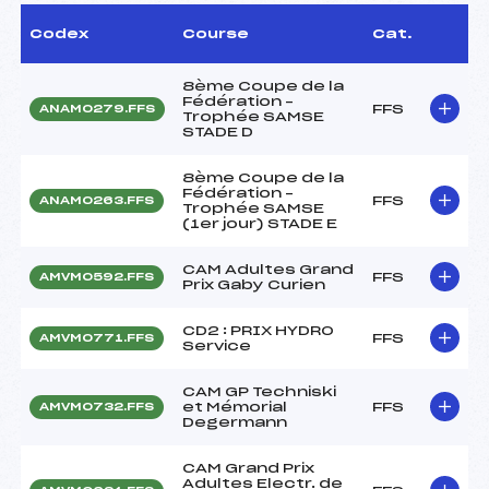
Codex
Course
Cat.
8ème Coupe de la
Fédération –
FFS
ANAM0279.FFS
Trophée SAMSE
STADE D
8ème Coupe de la
Fédération –
FFS
ANAM0263.FFS
Trophée SAMSE
(1er jour) STADE E
CAM Adultes Grand
FFS
AMVM0592.FFS
Prix Gaby Curien
CD2 : PRIX HYDRO
FFS
AMVM0771.FFS
Service
CAM GP Techniski
et Mémorial
FFS
AMVM0732.FFS
Degermann
CAM Grand Prix
Adultes Electr. de