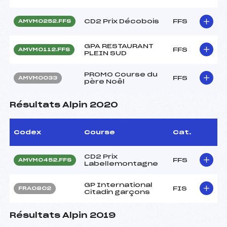
CD2 Prix Décobois
FFS
AMVM0252.FFS
GPA RESTAURANT
FFS
AMVM0112.FFS
PLEIN SUD
PROMO Course du
FFS
AMVM0033
père Noêl
Résultats Alpin 2020
Codex
Course
Cat.
CD2 Prix
FFS
AMVM0452.FFS
Labellemontagne
GP International
FIS
FRA0802
Citadin garçons
Résultats Alpin 2019