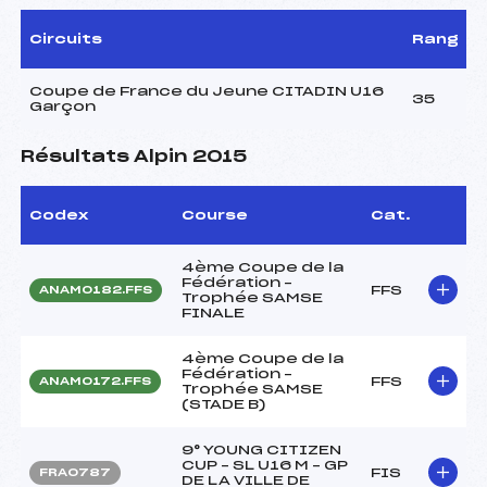
Circuits
Rang
Coupe de France du Jeune CITADIN U16
35
Garçon
Résultats Alpin 2015
Codex
Course
Cat.
4ème Coupe de la
Fédération –
FFS
ANAM0182.FFS
Trophée SAMSE
FINALE
4ème Coupe de la
Fédération –
FFS
ANAM0172.FFS
Trophée SAMSE
(STADE B)
9° YOUNG CITIZEN
CUP – SL U16 M – GP
FIS
FRA0787
DE LA VILLE DE