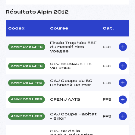
Résultats Alpin 2012
Codex
Course
Cat.
Finale Trophée ESF
du Massif des
FFS
AMVM0761.FFS
Vosges
GPJ BERNADETTE
FFS
AMVM0691.FFS
VALROFF
CAJ Coupe du SC
FFS
AMVM0611.FFS
Hohneck Colmar
OPEN J AATG
FFS
AMVM0561.FFS
CAJ Coupe Habitat
FFS
AMVM0501.FFS
– Sillon
GPJ GP de la