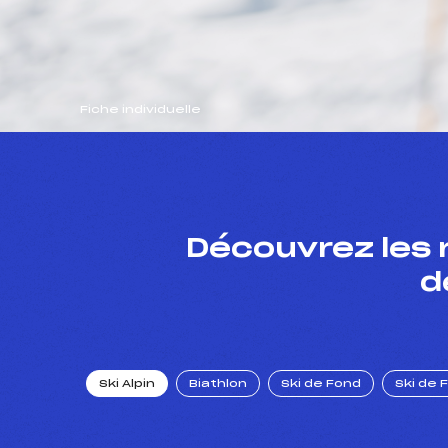
Fiche individuelle
Découvrez les 
d
Ski Alpin
Biathlon
Ski de Fond
Ski de 