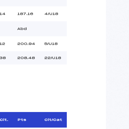
14
187.16
4/U18
Abd
12
200.94
5/U18
38
208.48
22/U18
Clt.
Pts
Clt/Cat