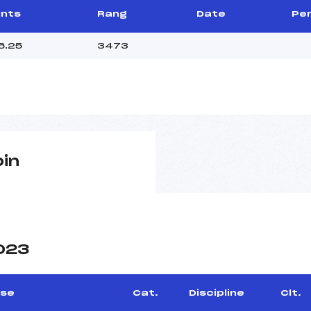
ints
Rang
Date
Per
6.25
3473
pin
2023
rse
Cat.
Discipline
Clt.