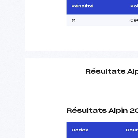
Pénalité
Po
@
59
Résultats Al
Résultats Alpin 
Codex
Cou