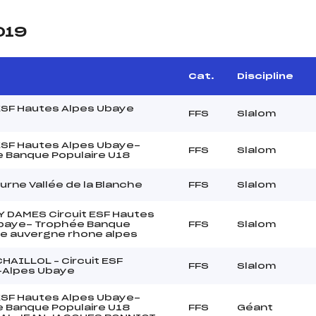
019
Cat.
Discipline
 ESF Hautes Alpes Ubaye
FFS
Slalom
 ESF Hautes Alpes Ubaye-
FFS
Slalom
 Banque Populaire U18
urne Vallée de la Blanche
FFS
Slalom
 DAMES Circuit ESF Hautes
baye- Trophée Banque
FFS
Slalom
re auvergne rhone alpes
CHAILLOL – Circuit ESF
FFS
Slalom
-Alpes Ubaye
 ESF Hautes Alpes Ubaye-
 Banque Populaire U18
FFS
Géant