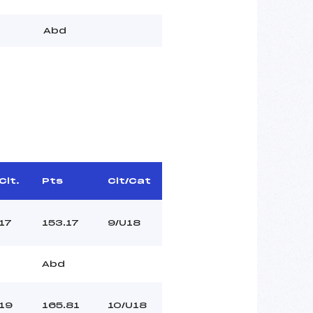
Abd
Clt.
Pts
Clt/Cat
17
153.17
9/U18
Abd
19
165.81
10/U18