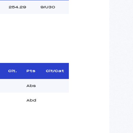
254.29
9/U30
Clt.
Pts
Clt/Cat
Abs
Abd