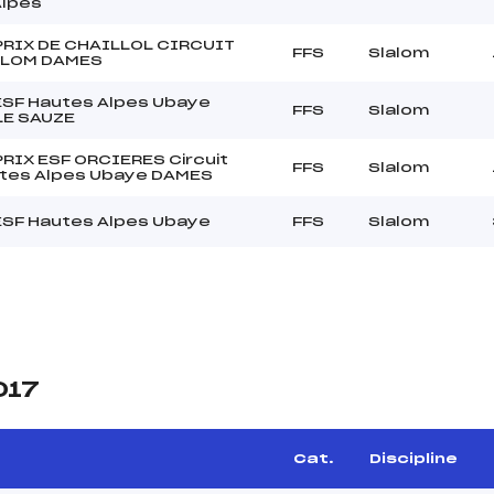
Alpes
RIX DE CHAILLOL CIRCUIT
FFS
Slalom
ALOM DAMES
 ESF Hautes Alpes Ubaye
FFS
Slalom
LE SAUZE
RIX ESF ORCIERES Circuit
FFS
Slalom
tes Alpes Ubaye DAMES
 ESF Hautes Alpes Ubaye
FFS
Slalom
017
Cat.
Discipline