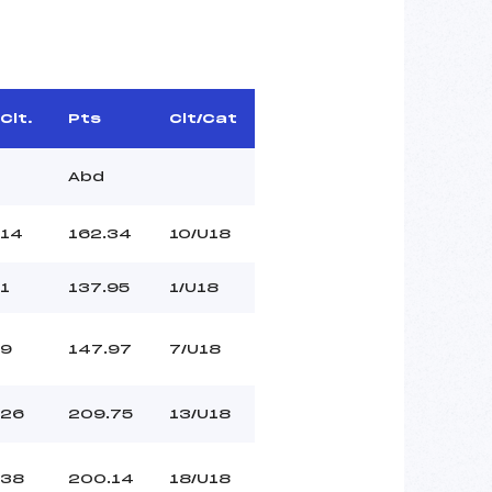
Clt.
Pts
Clt/Cat
Abd
14
162.34
10/U18
1
137.95
1/U18
9
147.97
7/U18
26
209.75
13/U18
38
200.14
18/U18