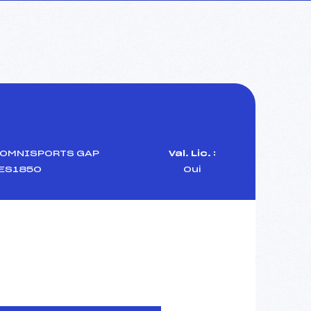
 OMNISPORTS GAP
Val. Lic. :
ES1850
Oui