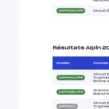
MEMORI
Circuit 
AAPF0031.FFS
Résultats Alpin 2
Codex
Course
Circuit
Trophée
AAPF0411.FFS
Rhône 
Grand pr
AAPF0281.FFS
Blanch
Circuit
Trophée
AAPF0211