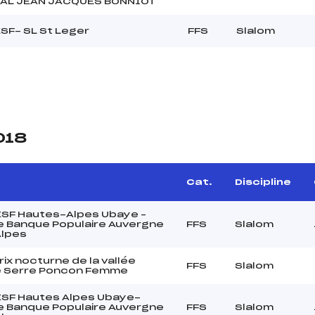
AL JEAN JACQUES BONNIOT
ESF- SL St Leger
FFS
Slalom
018
Cat.
Discipline
 ESF Hautes-Alpes Ubaye –
 Banque Populaire Auvergne
FFS
Slalom
Alpes
ix nocturne de la vallée
FFS
Slalom
e Serre Poncon Femme
 ESF Hautes Alpes Ubaye-
 Banque Populaire Auvergne
FFS
Slalom