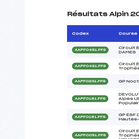
Résultats Alpin 2
Codex
Course
Circuit
AAPF0451.FFS
DAMES
Circuit
AAPF0421.FFS
Trophée
GP Noct
AAPF0231.FFS
DEVOLUY
Alpes U
AAPF0181.FFS
Populai
GP ESF 
AAPF0161.FFS
Hautes
Circuit
Trophée
AAPF0051.FFS