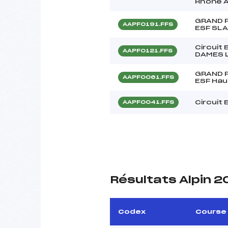
Rhône 
GRAND P
AAPF0191.FFS
ESF SL
Circuit
AAPF0121.FFS
DAMES 
GRAND P
AAPF0061.FFS
ESF Hau
Circuit
AAPF0041.FFS
Résultats Alpin 2
Codex
Course