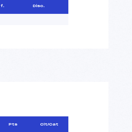
f.
Disc.
Pts
Clt/Cat