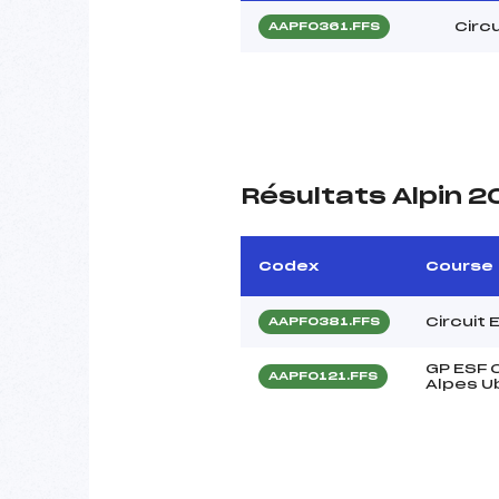
Circu
AAPF0361.FFS
Résultats Alpin 
Codex
Course
Circuit 
AAPF0381.FFS
GP ESF 
AAPF0121.FFS
Alpes U