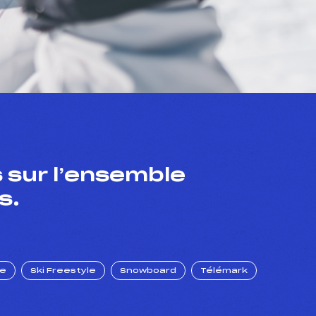
 sur l’ensemble
s.
ue
Ski Freestyle
Snowboard
Télémark