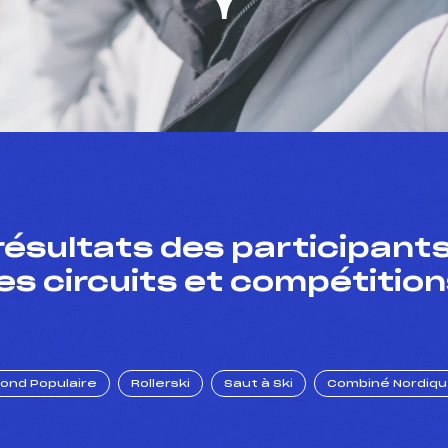
résultats des participants
es circuits et compétition
Fond Populaire
Rollerski
Saut à Ski
Combiné Nordiq