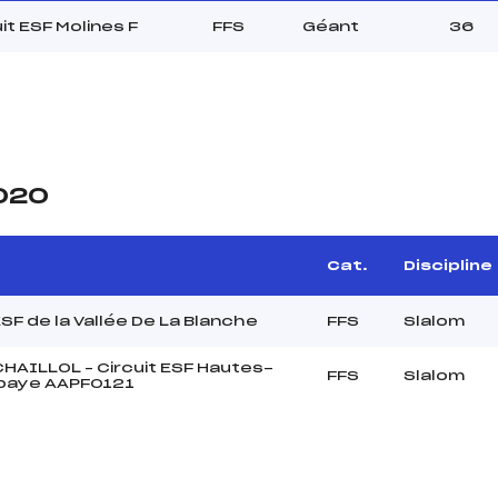
it ESF Molines F
FFS
Géant
36
2020
Cat.
Discipline
ESF de la Vallée De La Blanche
FFS
Slalom
CHAILLOL – Circuit ESF Hautes-
FFS
Slalom
baye AAPF0121