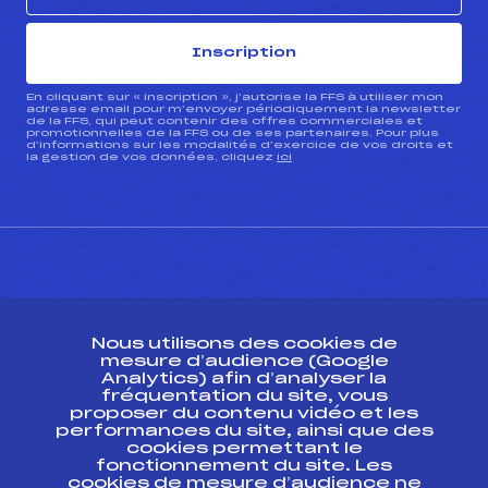
Inscription
En cliquant sur « inscription », j’autorise la FFS à utiliser mon
adresse email pour m’envoyer périodiquement la newsletter
de la FFS, qui peut contenir des offres commerciales et
promotionnelles de la FFS ou de ses partenaires. Pour plus
d’informations sur les modalités d’exercice de vos droits et
la gestion de vos données, cliquez
ici
CONTACT
Nous utilisons des cookies de
ESPACE PRESSE
mesure d’audience (Google
Analytics) afin d’analyser la
fréquentation du site, vous
Ressources
proposer du contenu vidéo et les
performances du site, ainsi que des
Pass’Neige
cookies permettant le
Projet sportif fédéral
fonctionnement du site. Les
cookies de mesure d’audience ne
Projet de performance fédéral