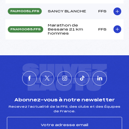
SANCY BLANCHE
FFS
FAUM0051.FFS
Marathon de
Bessans 21 km
FFS
FNAM0065.FFS
hommes
SUIVEZ
L'ACTU
Abonnez-vous à notre newsletter
Recevez l’actualité de la FFS, des clubs et des Équipes
de France.