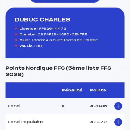
DUBUC CHARLES
foi(s) le ski
Licence :
FFS2644472
Comité :
CS PARIS-NORD-CENTRE
Club :
10007 A.S CHEMINOTS DE L'OUEST
Val. Lic. :
Oui
Points Nordique FFS (5ème liste FFS
2026)
Pénalité
Points
Fond
x
498.35
Fond Populaire
421.72