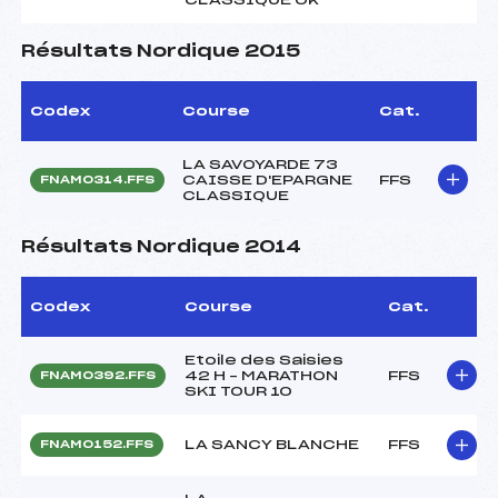
Résultats Nordique 2015
Codex
Course
Cat.
LA SAVOYARDE 73
CAISSE D'EPARGNE
FFS
FNAM0314.FFS
CLASSIQUE
Résultats Nordique 2014
Codex
Course
Cat.
Etoile des Saisies
42 H – MARATHON
FFS
FNAM0392.FFS
SKI TOUR 10
LA SANCY BLANCHE
FFS
FNAM0152.FFS