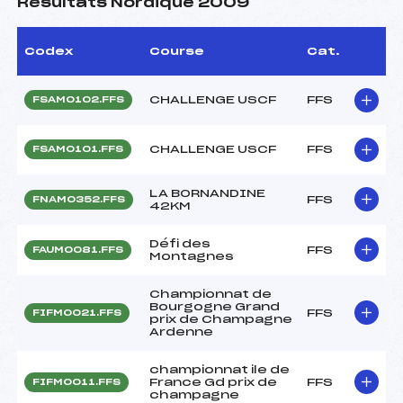
Résultats Nordique 2009
Codex
Course
Cat.
CHALLENGE USCF
FFS
FSAM0102.FFS
CHALLENGE USCF
FFS
FSAM0101.FFS
LA BORNANDINE
FFS
FNAM0352.FFS
42KM
Défi des
FFS
FAUM0081.FFS
Montagnes
Championnat de
Bourgogne Grand
FFS
FIFM0021.FFS
prix de Champagne
Ardenne
championnat ile de
France Gd prix de
FFS
FIFM0011.FFS
champagne