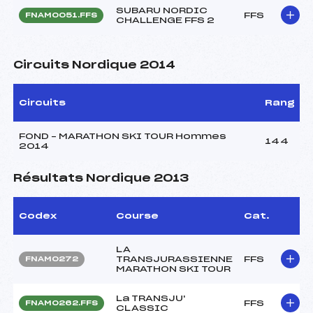
SUBARU NORDIC
FFS
FNAM0051.FFS
CHALLENGE FFS 2
Circuits Nordique 2014
Circuits
Rang
FOND – MARATHON SKI TOUR Hommes
144
2014
Résultats Nordique 2013
Codex
Course
Cat.
LA
TRANSJURASSIENNE
FFS
FNAM0272
MARATHON SKI TOUR
La TRANSJU'
FFS
FNAM0262.FFS
CLASSIC