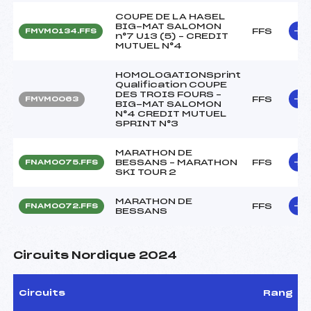
COUPE DE LA HASEL
BIG-MAT SALOMON
FFS
FMVM0134.FFS
n°7 U13 (5) – CREDIT
MUTUEL N°4
HOMOLOGATIONSprint
Qualification COUPE
DES TROIS FOURS –
FFS
FMVM0063
BIG-MAT SALOMON
N°4 CREDIT MUTUEL
SPRINT N°3
MARATHON DE
BESSANS – MARATHON
FFS
FNAM0075.FFS
SKI TOUR 2
MARATHON DE
FFS
FNAM0072.FFS
BESSANS
Circuits Nordique 2024
Circuits
Rang