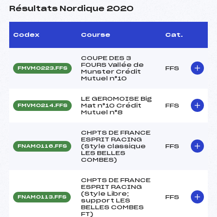
Résultats Nordique 2020
Codex
Course
Cat.
COUPE DES 3
FOURS Vallée de
FFS
FMVM0223.FFS
Munster Crédit
Mutuel n°10
LE GEROMOISE Big
Mat n°10 Crédit
FFS
FMVM0214.FFS
Mutuel n°8
CHPTS DE FRANCE
ESPRIT RACING
(Style classique
FFS
FNAM0116.FFS
LES BELLES
COMBES)
CHPTS DE FRANCE
ESPRIT RACING
(Style Libre;
FFS
FNAM0113.FFS
support LES
BELLES COMBES
FT)