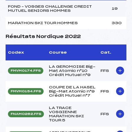
FOND – VOSGES CHALLENGE CREDIT
19
MUTUEL SENIORS HOMMES
MARATHON SKI TOUR HOMMES
330
Résultats Nordique 2022
Codex
Course
Cat.
LA GEROMOISE Big-
Mat Atomic n°10
FFS
FMVM0174.FFS
Crédit Mutuel n°9
COUPE DE LA HASEL
Big-Mat Atomic n°9
FFS
FMVM0154.FFS
Crédit Mutuel n°7
LA TRACE
VOSGIENNE
FFS
FNAM0262.FFS
MARATHON SKI
TOUR 5