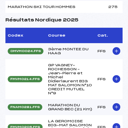
MARATHON SKI TOUR HOMMES
275
Résultats Nordique 2025
Codex
Course
Cat.
3ème MONTEE DU
FFS
OMVM0024.FFS
HAAG
GP VAGNEY-
ROCHESSON –
Jean-Pierre et
Michel
FFS
FMVM0214.FFS
Didierlaurent BIG
MAT SALOMON N°10
CREDIT MUTUEL
N°9
MARATHON DU
FFS
FNAM0281.FFS
GRAND BEC (21 Km)
LA GEROMOISE
BIG-MAT SALOMON
FFS
FMVM0205.FFS