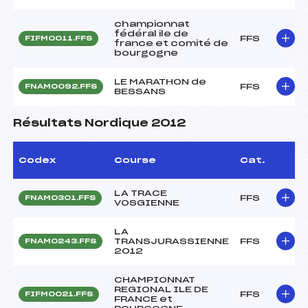
championnat
fédéral ile de
FFS
FIFM0011.FFS
france et comité de
bourgogne
LE MARATHON de
FFS
FNAM0092.FFS
BESSANS
Résultats Nordique 2012
Codex
Course
Cat.
LA TRACE
FFS
FNAM0301.FFS
VOSGIENNE
LA
TRANSJURASSIENNE
FFS
FNAM0243.FFS
2012
CHAMPIONNAT
REGIONAL ILE DE
FFS
FIFM0021.FFS
FRANCE et