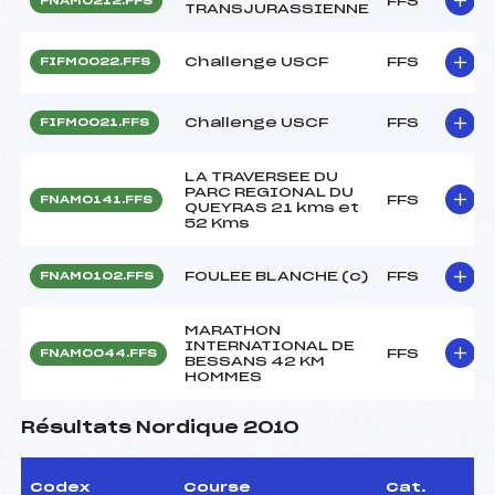
FFS
FNAM0212.FFS
TRANSJURASSIENNE
Challenge USCF
FFS
FIFM0022.FFS
Challenge USCF
FFS
FIFM0021.FFS
LA TRAVERSEE DU
PARC REGIONAL DU
FFS
FNAM0141.FFS
QUEYRAS 21 kms et
52 Kms
FOULEE BLANCHE (c)
FFS
FNAM0102.FFS
MARATHON
INTERNATIONAL DE
FFS
FNAM0044.FFS
BESSANS 42 KM
HOMMES
Résultats Nordique 2010
Codex
Course
Cat.