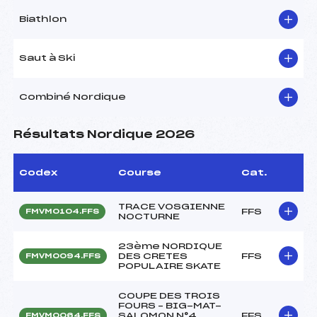
Biathlon
Saut à Ski
Combiné Nordique
Résultats Nordique 2026
Codex
Course
Cat.
TRACE VOSGIENNE
FFS
FMVM0104.FFS
NOCTURNE
23ème NORDIQUE
DES CRETES
FFS
FMVM0094.FFS
POPULAIRE SKATE
COUPE DES TROIS
FOURS – BIG-MAT-
SALOMON N°4
FFS
FMVM0064.FFS