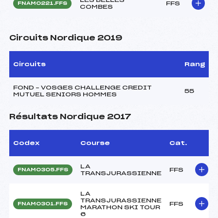
FFS
FNAM0221.FFS
COMBES
Circuits Nordique 2019
Circuits
Rang
FOND – VOSGES CHALLENGE CREDIT
55
MUTUEL SENIORS HOMMES
Résultats Nordique 2017
Codex
Course
Cat.
LA
FFS
FNAM0305.FFS
TRANSJURASSIENNE
LA
TRANSJURASSIENNE
FFS
FNAM0301.FFS
MARATHON SKI TOUR
6