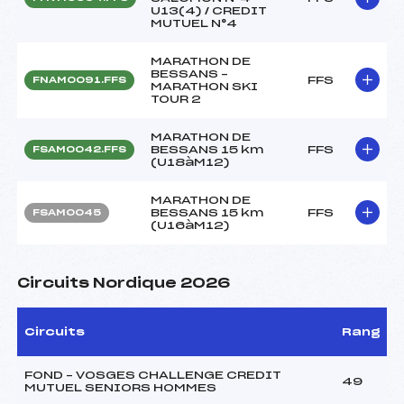
U13(4) / CREDIT
MUTUEL N°4
MARATHON DE
BESSANS –
FFS
FNAM0091.FFS
MARATHON SKI
TOUR 2
MARATHON DE
BESSANS 15 km
FFS
FSAM0042.FFS
(U18àM12)
MARATHON DE
BESSANS 15 km
FFS
FSAM0045
(U16àM12)
Circuits Nordique 2026
Circuits
Rang
FOND – VOSGES CHALLENGE CREDIT
49
MUTUEL SENIORS HOMMES