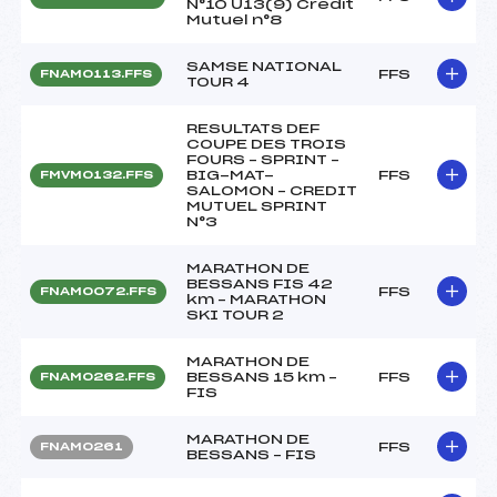
N°10 U13(9) Crédit
Mutuel n°8
SAMSE NATIONAL
FFS
FNAM0113.FFS
TOUR 4
RESULTATS DEF
COUPE DES TROIS
FOURS – SPRINT –
BIG-MAT-
FFS
FMVM0132.FFS
SALOMON – CREDIT
MUTUEL SPRINT
N°3
MARATHON DE
BESSANS FIS 42
FFS
FNAM0072.FFS
km – MARATHON
SKI TOUR 2
MARATHON DE
BESSANS 15 km –
FFS
FNAM0262.FFS
FIS
MARATHON DE
FFS
FNAM0261
BESSANS – FIS