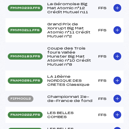
La Géromoise Big
Mat Atomic n°12
FFS
FMVM0233.FFS
Crédit Mutuel n11
Grand Prix de
Xonrupt Big Mat
FFS
FMVM0211.FFS
Atomic n°11 Crédit
Mutuel n°2
Coupe des Trois
fours Vallée
Munster Big Mat
FFS
FMVM0183.FFS
Atomic n°10 Crédit
Mutuel n°8
LA 16ème
NORDIQUE DES
FFS
FNAM0291.FFS
CRETES Classique
Championnat Ile-
FFS
FIFM0012
de-France de fond
LES BELLES
FFS
FNAM0222.FFS
COMBES
LES BELLES