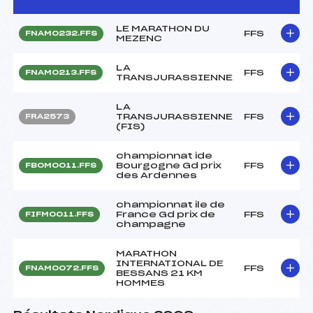
LE MARATHON DU
FFS
FNAM0232.FFS
MEZENC
LA
FFS
FNAM0213.FFS
TRANSJURASSIENNE
LA
TRANSJURASSIENNE
FFS
FRA2573
(FIS)
championnat ide
Bourgogne Gd prix
FFS
FBOM0011.FFS
des Ardennes
championnat ile de
France Gd prix de
FFS
FIFM0011.FFS
champagne
MARATHON
INTERNATIONAL DE
FFS
FNAM0072.FFS
BESSANS 21 KM
HOMMES