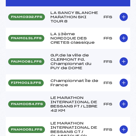
LA SANCY BLANCHE
MARATHON SKI
FFS
FNAM0332.FFS
TOUR 8
LA 13ème
NORDIQUE DES
FFS
FNAM0131.FFS
CRETES classique
G.P.de la ville de
CLERMONT Fd.
FFS
FAUM0081.FFS
Championnat du
PUY de DOME
Championnat île de
FFS
FIFM0013.FFS
France
LE MARATHON
INTERNATIONAL DE
FFS
FNAM0054.FFS
BESSANS FT / LIBRE
42 KM
LE MARATHON
INTERNATIONAL DE
FFS
FNAM0051.FFS
BESSANS CT /
CLASSIQUE Ok