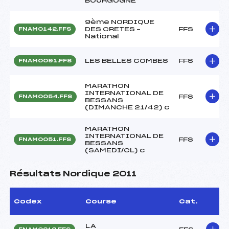
BOURGOGNE
9ème NORDIQUE
DES CRETES –
FFS
FNAM0142.FFS
National
LES BELLES COMBES
FFS
FNAM0091.FFS
MARATHON
INTERNATIONAL DE
FFS
FNAM0054.FFS
BESSANS
(DIMANCHE 21/42) c
MARATHON
INTERNATIONAL DE
FFS
FNAM0051.FFS
BESSANS
(SAMEDI/CL) c
Résultats Nordique 2011
Codex
Course
Cat.
LA