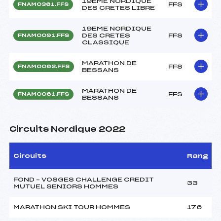
19EME NORDIQUE
FFS
FNAM0361.FFS
DES CRETES LIBRE
19EME NORDIQUE
DES CRETES
FFS
FNAM0091.FFS
CLASSIQUE
MARATHON DE
FFS
FNAM0062.FFS
BESSANS
MARATHON DE
FFS
FNAM0061.FFS
BESSANS
Circuits Nordique 2022
Circuits
Rang
FOND – VOSGES CHALLENGE CREDIT
33
MUTUEL SENIORS HOMMES
MARATHON SKI TOUR HOMMES
176