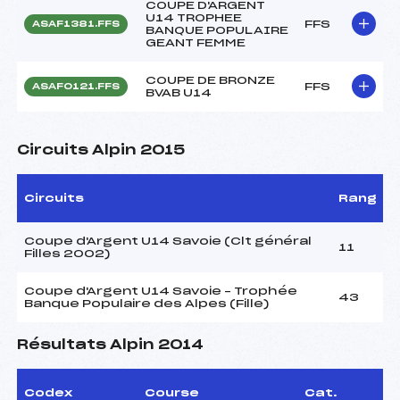
COUPE D'ARGENT
U14 TROPHEE
FFS
ASAF1381.FFS
BANQUE POPULAIRE
GEANT FEMME
COUPE DE BRONZE
FFS
ASAF0121.FFS
BVAB U14
Circuits Alpin 2015
Circuits
Rang
Coupe d'Argent U14 Savoie (Clt général
11
Filles 2002)
Coupe d'Argent U14 Savoie – Trophée
43
Banque Populaire des Alpes (Fille)
Résultats Alpin 2014
Codex
Course
Cat.