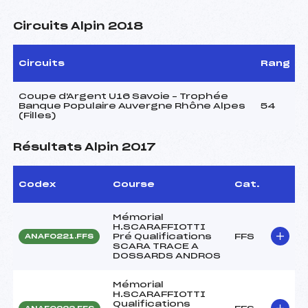
Circuits Alpin 2018
Circuits
Rang
Coupe d'Argent U16 Savoie – Trophée
Banque Populaire Auvergne Rhône Alpes
54
(Filles)
Résultats Alpin 2017
Codex
Course
Cat.
Mémorial
H.SCARAFFIOTTI
Pré Qualifications
FFS
ANAF0221.FFS
SCARA TRACE A
DOSSARDS ANDROS
Mémorial
H.SCARAFFIOTTI
Qualifications