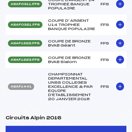
TROPHEE BANQUE
FFS
ASAF0311.FFS
POPULAIRE
COUPE D' ARGENT
U14 TROPHEE
FFS
ASAF0321.FFS
BANQUE POPULAIRE
COUPE DE BRONZE
FFS
ASAF1222.FFS
BVAB Géant
COUPE DE BRONZE
FFS
ASAF1223.FFS
BVAB Slalom
CHAMPIONNAT
DEPARTEMENTAL
UNSS COLLEGES
EXCELLENCE & PAR
FFS
ASAF1441
EQUIPE
D'ETABLISSEMENT
20 JANVIER 2016
Circuits Alpin 2016