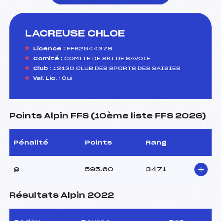
LACREUSE CHLOE
foi(s) le ski
Licence :
FFS2644378
Comité :
COMITE DE SKI DE SAVOIE
Club :
13130 CLUB DES SPORTS DES SAISIES
Val. Lic. :
Oui
Points Alpin FFS (10ème liste FFS 2026)
Pénalité
Points
Rang
@
595.60
3471
Résultats Alpin 2022