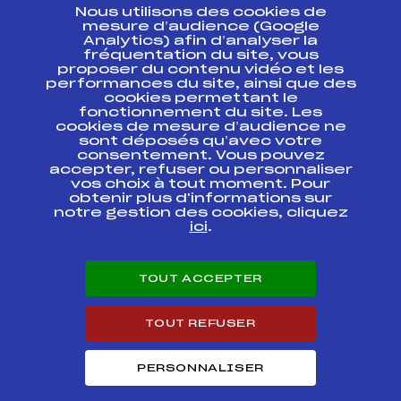
Nous utilisons des cookies de
ESPACE PRESSE
mesure d’audience (Google
Analytics) afin d’analyser la
fréquentation du site, vous
Ressources
proposer du contenu vidéo et les
performances du site, ainsi que des
Pass’Neige
cookies permettant le
Projet sportif fédéral
fonctionnement du site. Les
cookies de mesure d’audience ne
Projet de performance fédéral
sont déposés qu’avec votre
Antidopage
consentement. Vous pouvez
Pôle Développement, Formation, Suivi
accepter, refuser ou personnaliser
Scientifique
vos choix à tout moment. Pour
Listes ministérielles
obtenir plus d'informations sur
notre gestion des cookies, cliquez
Pôle vie de l’athlète
ici
.
Enseignement professionnel
Informatique et chronométrage
Circuits
TOUT ACCEPTER
Carrières
Développement des habiletés mentales
TOUT REFUSER
PERSONNALISER
© 2026 Fédération Française de Ski
Mentions légales
Politique de