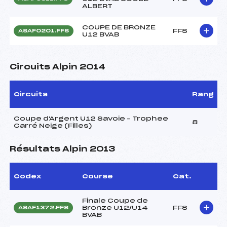
ALBERT
COUPE DE BRONZE
FFS
ASAF0201.FFS
U12 BVAB
Circuits Alpin 2014
Circuits
Rang
Coupe d'Argent U12 Savoie – Trophee
8
Carré Neige (Filles)
Résultats Alpin 2013
Codex
Course
Cat.
Finale Coupe de
Bronze U12/U14
FFS
ASAF1372.FFS
BVAB