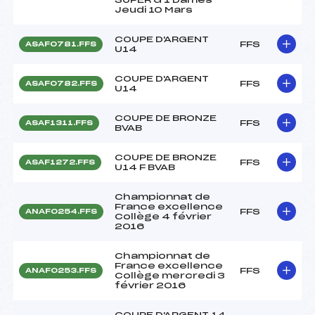
Jeudi 10 Mars
COUPE D'ARGENT
FFS
ASAF0781.FFS
U14
COUPE D'ARGENT
FFS
ASAF0782.FFS
U14
COUPE DE BRONZE
FFS
ASAF1311.FFS
BVAB
COUPE DE BRONZE
FFS
ASAF1272.FFS
U14 F BVAB
Championnat de
France excellence
FFS
ANAF0254.FFS
Collège 4 février
2016
Championnat de
France excellence
FFS
ANAF0253.FFS
Collège mercredi 3
février 2016
COUPE D'ARGENT 14