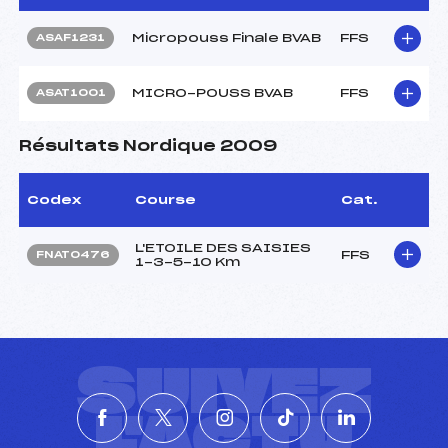
Micropouss Finale BVAB
FFS
ASAF1231
MICRO-POUSS BVAB
FFS
ASAT1001
Résultats Nordique 2009
Codex
Course
Cat.
L'ETOILE DES SAISIES
FFS
FNAT0476
1-3-5-10 Km
SUIVEZ
L'ACTU