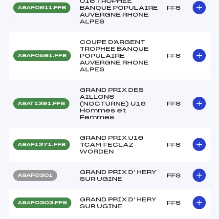
U16 TROPHEE
BANQUE POPULAIRE
FFS
ASAF0611.FFS
AUVERGNE RHONE
ALPES
COUPE D'ARGENT
TROPHEE BANQUE
POPULAIRE
FFS
ASAF0591.FFS
AUVERGNE RHONE
ALPES
GRAND PRIX DES
AILLONS
(NOCTURNE) U16
FFS
ASAT1391.FFS
Hommes et
Femmes
GRAND PRIX U16
TCAM FECLAZ
FFS
ASAF1271.FFS
WORDEN
GRAND PRIX D' HERY
FFS
ASAF0301
SUR UGINE
GRAND PRIX D' HERY
FFS
ASAF0303.FFS
SUR UGINE