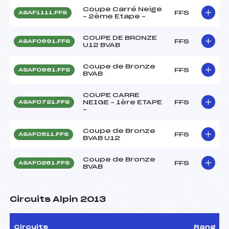
Coupe Carré Neige
FFS
ASAF1111.FFS
– 2ème Etape –
COUPE DE BRONZE
FFS
ASAF0991.FFS
U12 BVAB
Coupe de Bronze
FFS
ASAF0961.FFS
BVAB
COUPE CARRE
NEIGE – 1ère ETAPE
FFS
ASAF0721.FFS
–
Coupe de Bronze
FFS
ASAF0511.FFS
BVAB U12
Coupe de Bronze
FFS
ASAF0261.FFS
BVAB
Circuits Alpin 2013
Circuits
Rang