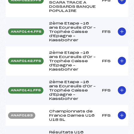
FFS
ANAF0223.FFS
SCARA TRACE A
DOSSARDS BANQUE
POPULAIRE
2ème Etape -16
ans Ecureuils d'Or –
Trophée Caisse
FFS
ANAF0144.FFS
d'Epagne –
Kassbohrer
2ème Etape -16
ans Ecureuils d'Or –
Trophée Caisse
FFS
ANAF0142.FFS
d'Epagne –
Kassbohrer
2ème Etape -16
ans Ecureuils d'Or –
Trophée Caisse
FFS
ANAF0141.FFS
d'Epagne –
Kassbohrer
Championnats de
France Dames U16
FFS
ANAF0183
U18 SL
Résultats U16