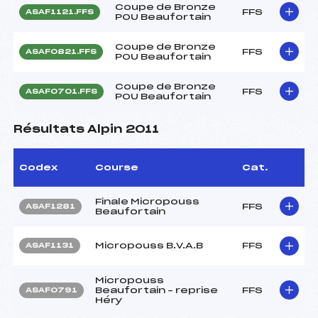
Coupe de Bronze
FFS
ASAF1121.FFS
POU Beaufortain
Coupe de Bronze
FFS
ASAF0821.FFS
POU Beaufortain
Coupe de Bronze
FFS
ASAF0701.FFS
POU Beaufortain
Résultats Alpin 2011
Codex
Course
Cat.
Finale Micropouss
FFS
ASAF1281
Beaufortain
Micropouss B.V.A.B
FFS
ASAF1131
Micropouss
Beaufortain – reprise
FFS
ASAF0791
Héry