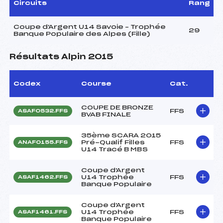
Circuits
Rang
Coupe d'Argent U14 Savoie – Trophée
29
Banque Populaire des Alpes (Fille)
Résultats Alpin 2015
Codex
Course
Cat.
COUPE DE BRONZE
FFS
ASAF0532.FFS
BVAB FINALE
35ème SCARA 2015
Pré-Qualif Filles
FFS
ANAF0155.FFS
U14 Tracé B MBS
Coupe d'Argent
U14 Trophée
FFS
ASAF1462.FFS
Banque Populaire
Coupe d'Argent
U14 Trophée
FFS
ASAF1461.FFS
Banque Populaire