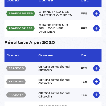
Codex
Course
Cat.
GRAND PRIX DES
FFS
ASAF0882.FFS
SAISIES WORDEN
GRAND PRIX N.D
BELLECOMBE
FFS
ASAF0632.FFS
WORDEN
Résultats Alpin 2020
Codex
Course
Cat.
GP International
FIS
FRA5763
Citadin
GP International
FIS
FRA5745
Citadin
GP International
FIS
FRA5744
Citadin