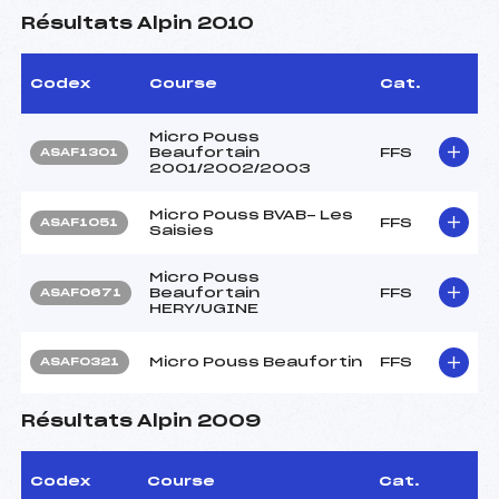
Résultats Alpin 2010
Codex
Course
Cat.
Micro Pouss
Beaufortain
FFS
ASAF1301
2001/2002/2003
Micro Pouss BVAB- Les
FFS
ASAF1051
Saisies
Micro Pouss
Beaufortain
FFS
ASAF0671
HERY/UGINE
Micro Pouss Beaufortin
FFS
ASAF0321
Résultats Alpin 2009
Codex
Course
Cat.