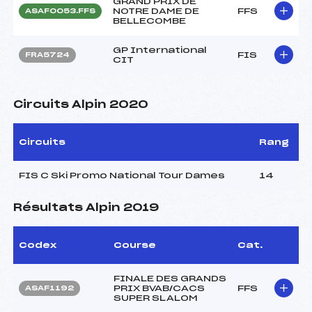
GRAND PRIX DE
NOTRE DAME DE
FFS
ASAF0053.FFS
BELLECOMBE
GP International
FIS
FRA5724
CIT
Circuits Alpin 2020
Circuits
Rang
FIS C Ski Promo National Tour Dames
14
Résultats Alpin 2019
Codex
Course
Cat.
FINALE DES GRANDS
PRIX BVAB/CACS
FFS
ASAF1192
SUPER SLALOM