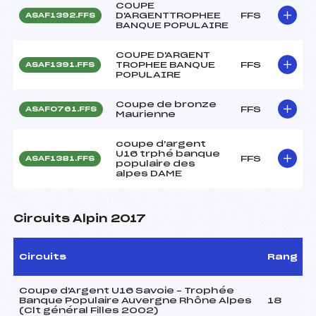
COUPE
D'ARGENTTROPHEE
FFS
ASAF1392.FFS
BANQUE POPULAIRE
COUPE D'ARGENT
TROPHEE BANQUE
FFS
ASAF1391.FFS
POPULAIRE
Coupe de bronze
FFS
ASAF0761.FFS
Maurienne
coupe d'argent
U16 trphé banque
FFS
ASAF1381.FFS
populaire des
alpes DAME
Circuits Alpin 2017
Circuits
Rang
Coupe d'Argent U16 Savoie – Trophée
Banque Populaire Auvergne Rhône Alpes
18
(Clt général Filles 2002)