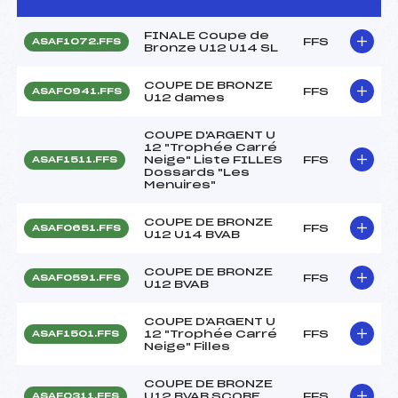
FINALE Coupe de
FFS
ASAF1072.FFS
Bronze U12 U14 SL
COUPE DE BRONZE
FFS
ASAF0941.FFS
U12 dames
COUPE D'ARGENT U
12 "Trophée Carré
Neige" Liste FILLES
FFS
ASAF1511.FFS
Dossards "Les
Menuires"
COUPE DE BRONZE
FFS
ASAF0651.FFS
U12 U14 BVAB
COUPE DE BRONZE
FFS
ASAF0591.FFS
U12 BVAB
COUPE D'ARGENT U
12 "Trophée Carré
FFS
ASAF1501.FFS
Neige" Filles
COUPE DE BRONZE
U12 BVAB SCOBE
FFS
ASAF0311.FFS