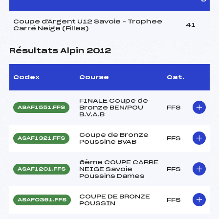
Coupe d'Argent U12 Savoie – Trophee
41
Carré Neige (Filles)
Résultats Alpin 2012
Codex
Course
Cat.
FINALE Coupe de
Bronze BEN/POU
FFS
ASAF1551.FFS
B.V.A.B
Coupe de Bronze
FFS
ASAF1321.FFS
Poussine BVAB
6ème COUPE CARRE
NEIGE Savoie
FFS
ASAF1201.FFS
Poussins Dames
COUPE DE BRONZE
FFS
ASAF0361.FFS
POUSSIN