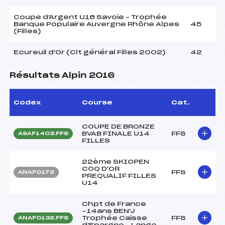
Coupe d'Argent U16 Savoie – Trophée
Banque Populaire Auvergne Rhône Alpes
45
(Filles)
Ecureuil d'Or (Clt général Filles 2002)
42
Résultats Alpin 2016
Codex
Course
Cat.
COUPE DE BRONZE
BVAB FINALE U14
FFS
ASAF1403.FFS
FILLES
22ème SKIOPEN
COQ D'OR
FFS
ANAF0172
PREQUALIF FILLES
U14
Chpt de France
-14ans BEN'J
Trophée Caisse
FFS
ANAF0132.FFS
d'Epargne – Lange –