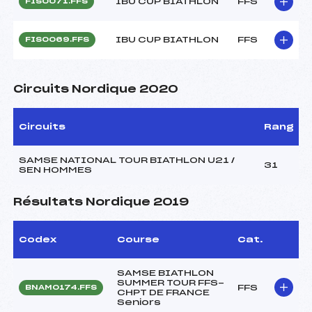
IBU CUP BIATHLON
FFS
FIS0071.FFS
IBU CUP BIATHLON
FFS
FIS0069.FFS
Circuits Nordique 2020
Circuits
Rang
SAMSE NATIONAL TOUR BIATHLON U21 /
31
SEN HOMMES
Résultats Nordique 2019
Codex
Course
Cat.
SAMSE BIATHLON
SUMMER TOUR FFS-
FFS
BNAM0174.FFS
CHPT DE FRANCE
Seniors