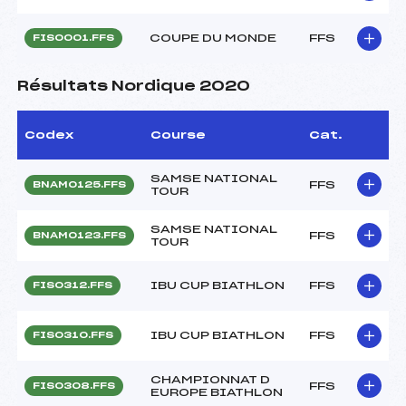
COUPE DU MONDE
FFS
FIS0001.FFS
Résultats Nordique 2020
Codex
Course
Cat.
SAMSE NATIONAL
FFS
BNAM0125.FFS
TOUR
SAMSE NATIONAL
FFS
BNAM0123.FFS
TOUR
IBU CUP BIATHLON
FFS
FIS0312.FFS
IBU CUP BIATHLON
FFS
FIS0310.FFS
CHAMPIONNAT D
FFS
FIS0308.FFS
EUROPE BIATHLON