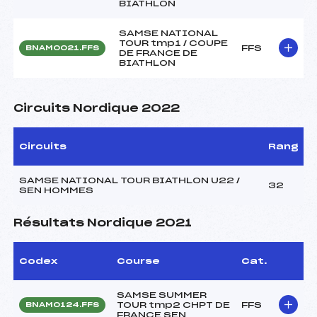
BIATHLON
SAMSE NATIONAL
TOUR tmp1 / COUPE
FFS
BNAM0021.FFS
DE FRANCE DE
BIATHLON
Circuits Nordique 2022
Circuits
Rang
SAMSE NATIONAL TOUR BIATHLON U22 /
32
SEN HOMMES
Résultats Nordique 2021
Codex
Course
Cat.
SAMSE SUMMER
TOUR tmp2 CHPT DE
FFS
BNAM0124.FFS
FRANCE SEN