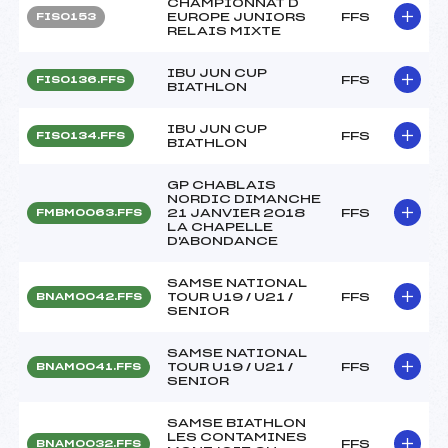
CHAMPIONNAT D
EUROPE JUNIORS
FFS
FIS0153
RELAIS MIXTE
IBU JUN CUP
FFS
FIS0136.FFS
BIATHLON
IBU JUN CUP
FFS
FIS0134.FFS
BIATHLON
GP CHABLAIS
NORDIC DIMANCHE
21 JANVIER 2018
FFS
FMBM0063.FFS
LA CHAPELLE
D'ABONDANCE
SAMSE NATIONAL
TOUR U19 / U21 /
FFS
BNAM0042.FFS
SENIOR
SAMSE NATIONAL
TOUR U19 / U21 /
FFS
BNAM0041.FFS
SENIOR
SAMSE BIATHLON
LES CONTAMINES
FFS
BNAM0032.FFS