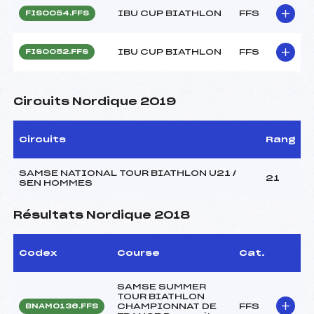
IBU CUP BIATHLON
FFS
FIS0054.FFS
IBU CUP BIATHLON
FFS
FIS0052.FFS
Circuits Nordique 2019
Circuits
Rang
SAMSE NATIONAL TOUR BIATHLON U21 /
21
SEN HOMMES
Résultats Nordique 2018
Codex
Course
Cat.
SAMSE SUMMER
TOUR BIATHLON
CHAMPIONNAT DE
FFS
BNAM0136.FFS