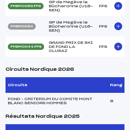
GP de Megève la
Bûcheronne (U18-
FFS
FMBM0053.FFS
SEN)
GP de Megève la
Bûcheronne (U16-
FFS
FMBM0054
SEN)
GRAND PRIX DE SKI
DE FOND LA
FFS
FMBM0044.FFS
CLUSAZ
Circuits Nordique 2026
Circuits
Rang
FOND – CRITERIUM DU COMITE MONT
8
BLANC SENIORS HOMMES
Résultats Nordique 2025