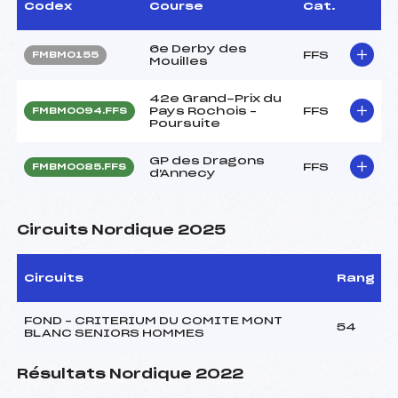
Codex
Course
Cat.
6e Derby des
FFS
FMBM0155
Mouilles
42e Grand-Prix du
Pays Rochois –
FFS
FMBM0094.FFS
Poursuite
GP des Dragons
FFS
FMBM0085.FFS
d'Annecy
Circuits Nordique 2025
Circuits
Rang
FOND – CRITERIUM DU COMITE MONT
54
BLANC SENIORS HOMMES
Résultats Nordique 2022