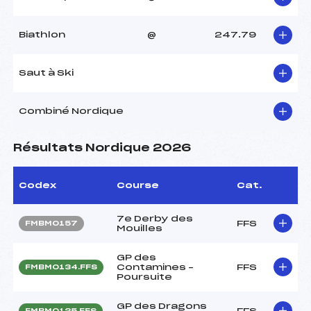
Biathlon
@
247.79
Saut à Ski
Combiné Nordique
Résultats Nordique 2026
Codex
Course
Cat.
7e Derby des
FFS
FMBM0157
Mouilles
GP des
Contamines –
FFS
FMBM0134.FFS
Poursuite
GP des Dragons
FFS
FMBM0125.FFS