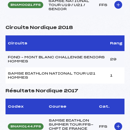
SAMSE NATIONAL
TOUR U19 / U21 /
FFS
BNAM0021.FFS
SENIOR
Circuits Nordique 2018
Circuits
Rang
FOND – MONT BLANC CHALLENGE SENIORS
29
HOMMES
SAMSE BIATHLON NATIONAL TOUR U21
1
HOMMES
Résultats Nordique 2017
Codex
Course
Cat.
SAMSE BIATHLON
SUMMER TOUR FFS-
FFS
BNAM0144.FFS
CHPT DE FRANCE