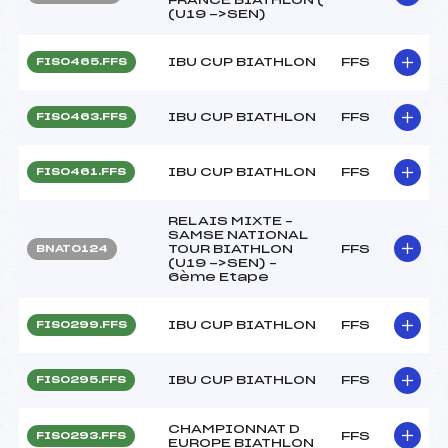
(U19 ->SEN)
IBU CUP BIATHLON
FFS
FIS0465.FFS
IBU CUP BIATHLON
FFS
FIS0463.FFS
IBU CUP BIATHLON
FFS
FIS0461.FFS
RELAIS MIXTE –
SAMSE NATIONAL
TOUR BIATHLON
FFS
BNAT0124
(U19 ->SEN) –
6ème Etape
IBU CUP BIATHLON
FFS
FIS0299.FFS
IBU CUP BIATHLON
FFS
FIS0295.FFS
CHAMPIONNAT D
FFS
FIS0293.FFS
EUROPE BIATHLON