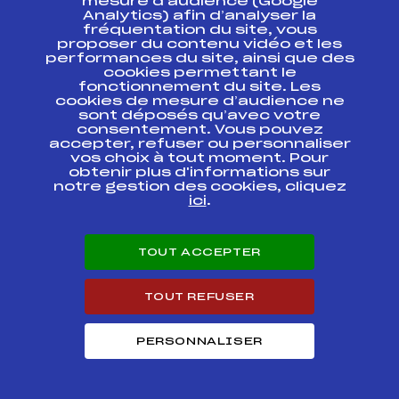
mesure d’audience (Google
Analytics) afin d’analyser la
fréquentation du site, vous
IBU CUP BIATHLON
FFS
FIS0033.FFS
proposer du contenu vidéo et les
performances du site, ainsi que des
cookies permettant le
fonctionnement du site. Les
Circuits Nordique 2017
cookies de mesure d’audience ne
sont déposés qu’avec votre
consentement. Vous pouvez
accepter, refuser ou personnaliser
Circuits
Rang
vos choix à tout moment. Pour
obtenir plus d'informations sur
notre gestion des cookies, cliquez
SAMSE BIATHLON NATIONAL TOUR U21
9
ici
.
HOMMES
Résultats Nordique 2016
TOUT ACCEPTER
Codex
Course
Cat.
TOUT REFUSER
BIATHLON SUMMER
PERSONNALISER
TOUR – CHPS
FFS
BNAM0123.FFS
FRANCE ETE U19 et
U21