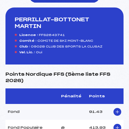
PERRILLAT-BOTTONET
foi(s) le ski
MARTIN
Licence :
FFS2643741
Comité :
COMITE DE SKI MONT-BLANC
Club :
09028 CLUB DES SPORTS LA CLUSAZ
Val. Lic. :
Oui
Points Nordique FFS (5ème liste FFS
2026)
Pénalité
Points
Fond
91.43
Fond Populaire
@
413.93