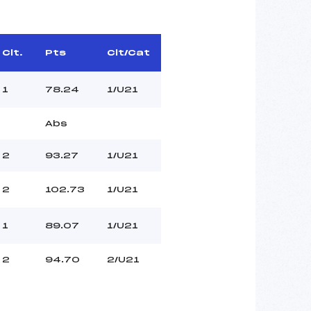
Clt.
Pts
Clt/Cat
1
78.24
1/U21
Abs
2
93.27
1/U21
2
102.73
1/U21
1
89.07
1/U21
2
94.70
2/U21