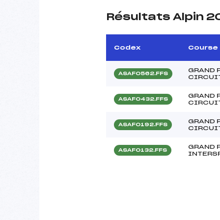
Résultats Alpin 
Codex
Course
GRAND P
ASAF0562.FFS
CIRCUI
GRAND P
ASAF0432.FFS
CIRCUI
GRAND P
ASAF0192.FFS
CIRCUI
GRAND P
ASAF0132.FFS
INTERSP