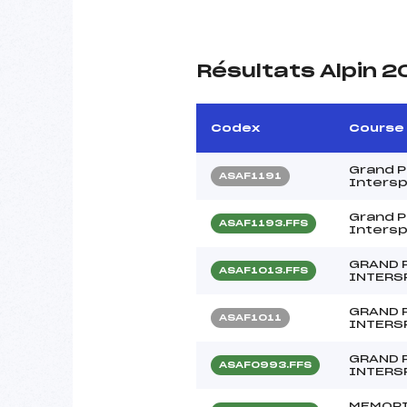
Résultats Alpin 2
Codex
Course
Grand Pr
ASAF1191
Inters
Grand Pr
ASAF1193.FFS
Inters
GRAND P
ASAF1013.FFS
INTERS
GRAND P
ASAF1011
INTERS
GRAND P
ASAF0993.FFS
INTERS
MEMORI