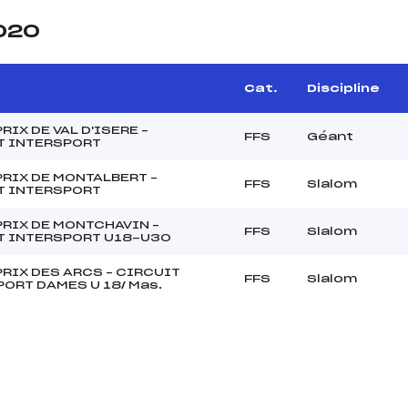
2020
Cat.
Discipline
RIX DE VAL D'ISERE –
FFS
Géant
T INTERSPORT
RIX DE MONTALBERT –
FFS
Slalom
T INTERSPORT
RIX DE MONTCHAVIN –
FFS
Slalom
T INTERSPORT U18-U30
RIX DES ARCS – CIRCUIT
FFS
Slalom
ORT DAMES U 18/ Mas.