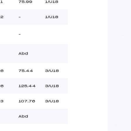
1
75.99
1/U18
2
–
1/U18
–
Abd
6
75.44
3/U18
6
125.44
3/U18
3
107.76
3/U18
Abd