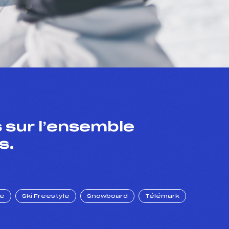
 sur l’ensemble
s.
ue
Ski Freestyle
Snowboard
Télémark