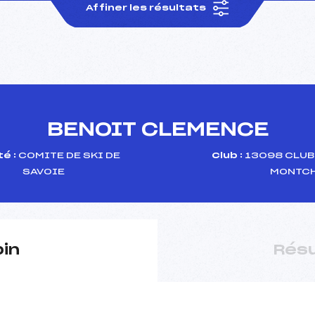
Affiner les résultats
BENOIT CLEMENCE
é :
COMITE DE SKI DE
Club :
13098 CLUB
SAVOIE
MONTCH
pin
Résu