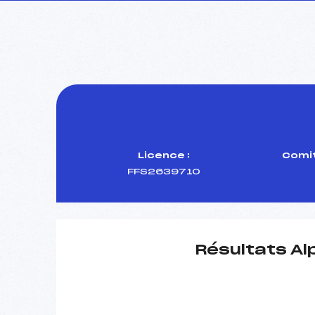
Licence :
Comit
FFS2639710
Résultats Al