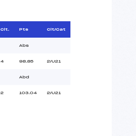
Clt.
Pts
Clt/Cat
Abs
4
98.85
2/U21
Abd
2
103.04
2/U21