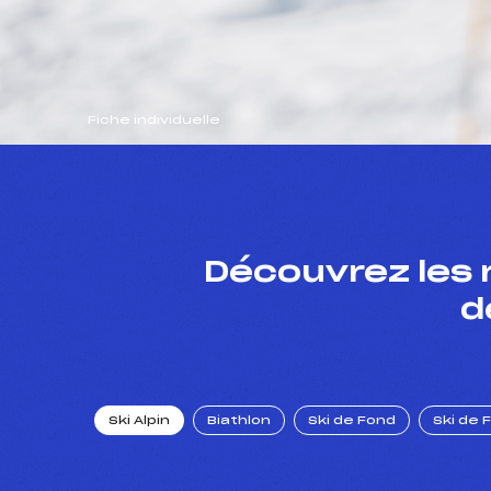
Fiche individuelle
Découvrez les 
d
Ski Alpin
Biathlon
Ski de Fond
Ski de 