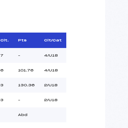
Clt.
Pts
Clt/Cat
7
–
4/U18
6
101.76
4/U18
3
130.36
2/U18
3
–
2/U18
Abd