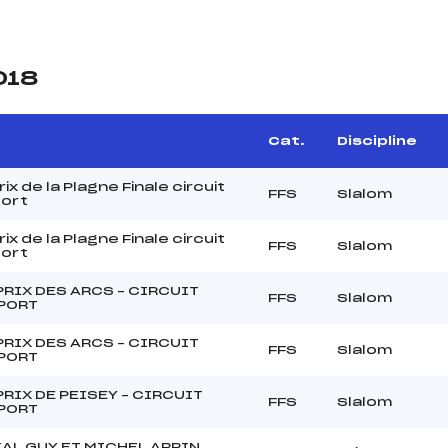
018
Cat.
Discipline
ix de la Plagne Finale circuit
FFS
Slalom
port
ix de la Plagne Finale circuit
FFS
Slalom
port
RIX DES ARCS – CIRCUIT
FFS
Slalom
PORT
RIX DES ARCS – CIRCUIT
FFS
Slalom
PORT
RIX DE PEISEY – CIRCUIT
FFS
Slalom
PORT
AL GUY ET MICHEL ARPIN