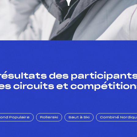
résultats des participants
es circuits et compétition
Fond Populaire
Rollerski
Saut à Ski
Combiné Nordiq