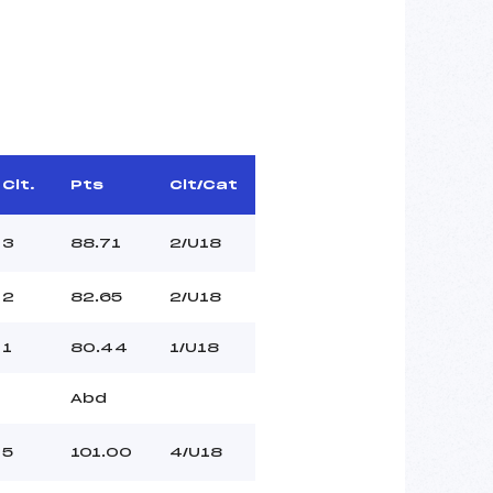
Clt.
Pts
Clt/Cat
3
88.71
2/U18
2
82.65
2/U18
1
80.44
1/U18
Abd
5
101.00
4/U18