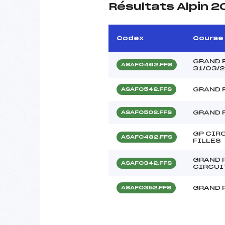
Résultats Alpin 2
Codex
Course
GRAND P
ASAF0462.FFS
31/03/
GRAND 
ASAF0542.FFS
GRAND 
ASAF0502.FFS
GP CIR
ASAF0482.FFS
FILLES
GRAND 
ASAF0342.FFS
CIRCUI
GRAND 
ASAF0352.FFS