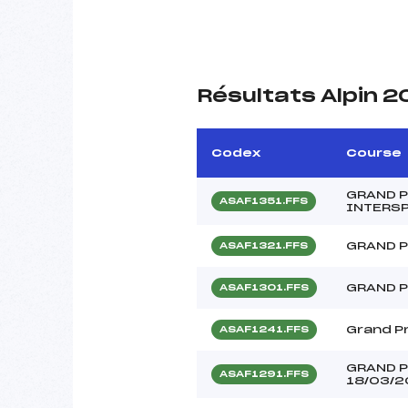
Résultats Alpin 2
Codex
Course
GRAND P
ASAF1351.FFS
INTERS
GRAND P
ASAF1321.FFS
GRAND P
ASAF1301.FFS
Grand Pr
ASAF1241.FFS
GRAND P
ASAF1291.FFS
18/03/2