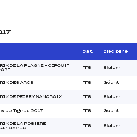
017
Cat.
Discipline
RIX DE LA PLAGNE – CIRCUIT
FFS
Slalom
PORT
RIX DES ARCS
FFS
Géant
RIX DE PEISEY NANCROIX
FFS
Slalom
ix de Tignes 2017
FFS
Géant
RIX DE LA ROSIERE
FFS
Slalom
017 DAMES