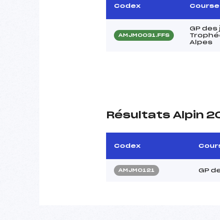
Codex
Course
GP des j
Trophé
AMJM0031.FFS
Alpes
Résultats Alpin 
Codex
Cour
GP de
AMJM0121