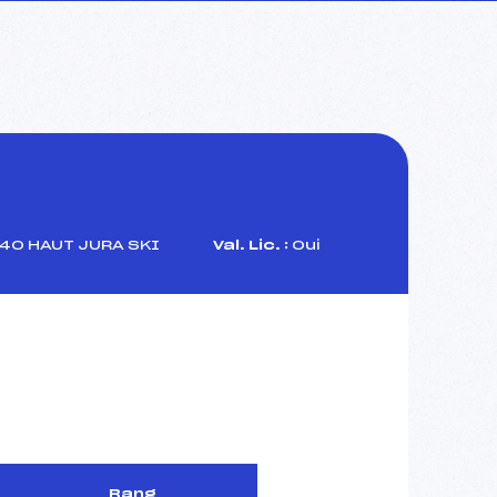
0 HAUT JURA SKI
Val. Lic. :
Oui
Rang