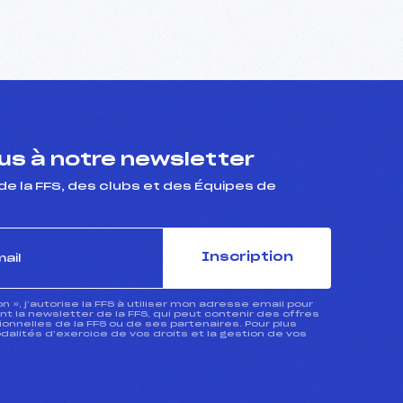
s à notre newsletter
de la FFS, des clubs et des Équipes de
Inscription
ion », j’autorise la FFS à utiliser mon adresse email pour
 la newsletter de la FFS, qui peut contenir des offres
nnelles de la FFS ou de ses partenaires. Pour plus
dalités d’exercice de vos droits et la gestion de vos