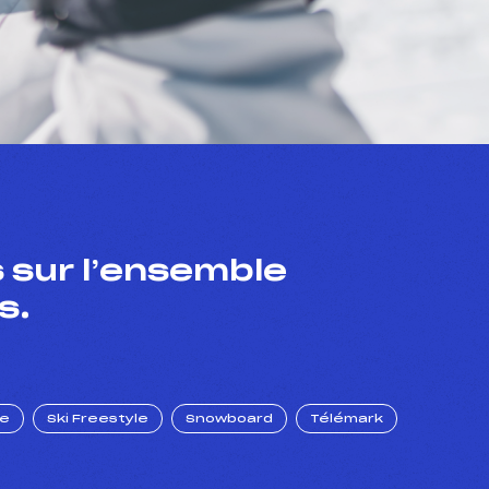
 sur l’ensemble
s.
ue
Ski Freestyle
Snowboard
Télémark