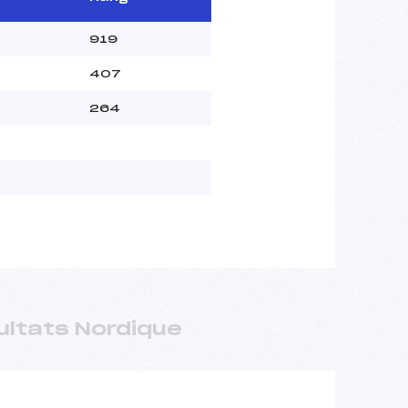
919
407
264
ultats Nordique