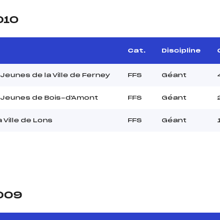
010
e
Cat.
Discipline
Jeunes de la Ville de Ferney
FFS
Géant
 Jeunes de Bois-d'Amont
FFS
Géant
a Ville de Lons
FFS
Géant
2009