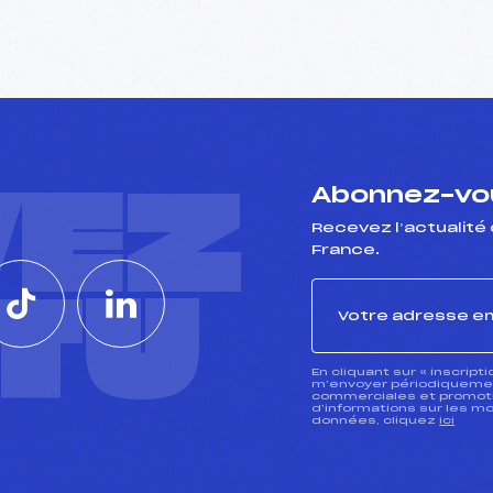
VEZ
Abonnez-vou
Recevez l’actualité 
France.
CTU
En cliquant sur « inscript
m’envoyer périodiquement
commerciales et promotio
d’informations sur les mo
données, cliquez
ici