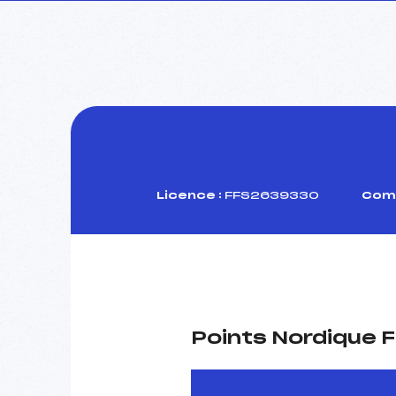
Licence :
FFS2639330
Comi
Points Nordique F