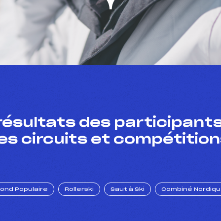
résultats des participants
es circuits et compétition
Fond Populaire
Rollerski
Saut à Ski
Combiné Nordiq