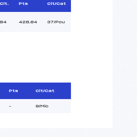
Clt.
Pts
Clt/Cat
84
428.84
37/Pou
Pts
Clt/Cat
–
9/Mic