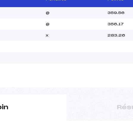
@
359.56
@
356.17
x
283.26
pin
Rés