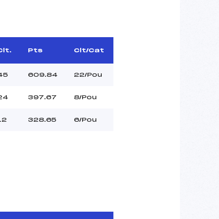
Clt.
Pts
Clt/Cat
45
609.84
22/Pou
24
397.67
8/Pou
12
328.65
6/Pou