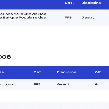
Cat.
Discipline
eunes de la ville de Gex.
e Banque Populaire des
FFS
Géant
2008
se
Cat.
Discipline
Clt.
 Mijoux
FFS
Géant
9