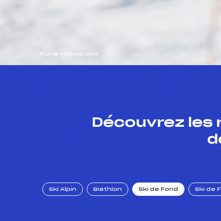
Fiche individuelle
Découvrez les 
d
Ski Alpin
Biathlon
Ski de Fond
Ski de 