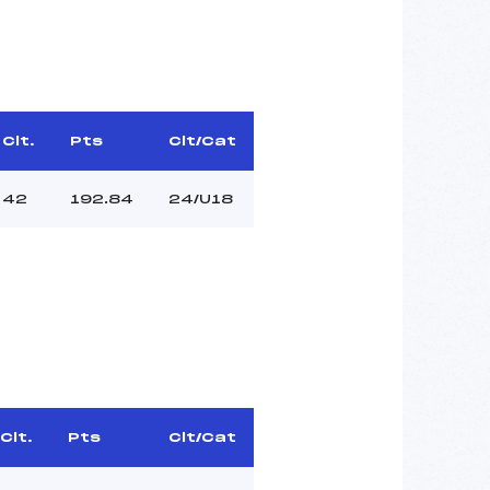
Clt.
Pts
Clt/Cat
42
192.84
24/U18
Clt.
Pts
Clt/Cat