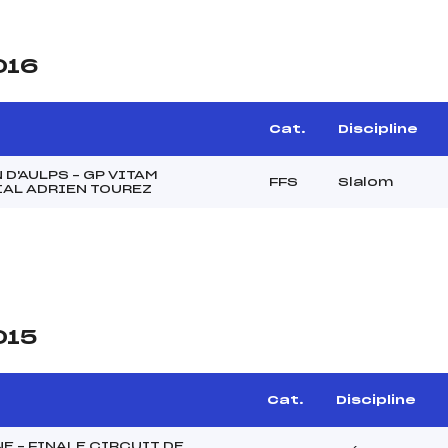
016
Cat.
Discipline
 D'AULPS – GP VITAM
FFS
Slalom
AL ADRIEN TOUREZ
015
e
Cat.
Discipline
E – FINALE CIRCUIT DE