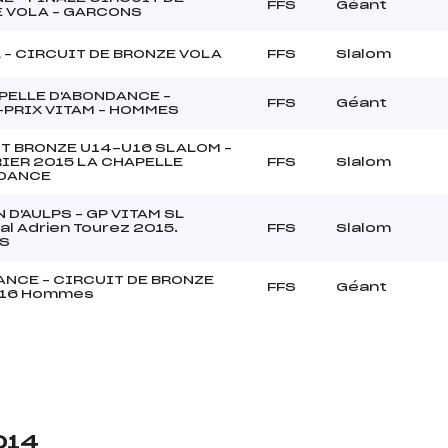
FFS
Géant
 VOLA – GARCONS
 – CIRCUIT DE BRONZE VOLA
FFS
Slalom
PELLE D'ABONDANCE –
FFS
Géant
PRIX VITAM – HOMMES
T BRONZE U14-U16 SLALOM –
RIER 2015 LA CHAPELLE
FFS
Slalom
NDANCE
 D'AULPS – GP VITAM SL
l Adrien Tourez 2015.
FFS
Slalom
S
NCE – CIRCUIT DE BRONZE
FFS
Géant
U16 Hommes
014