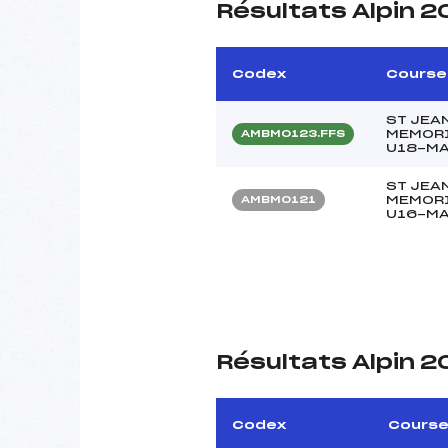
Résultats Alpin 2
Codex
Course
ST JEAN
MEMORI
AMBM0123.FFS
U18-M
ST JEAN
MEMORI
AMBM0121
U16-M
Résultats Alpin 2
Codex
Cours