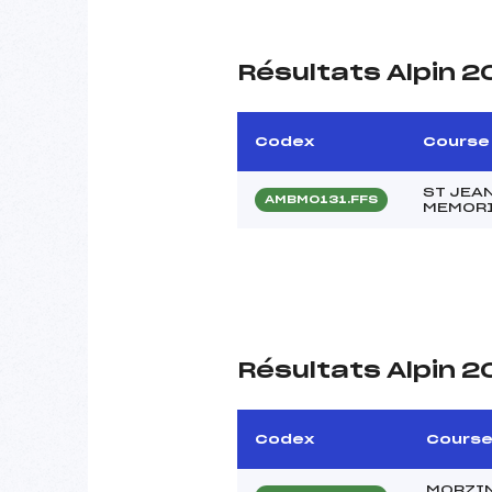
Résultats Alpin 2
Codex
Course
ST JEAN
AMBM0131.FFS
MEMORI
Résultats Alpin 2
Codex
Cours
MORZIN