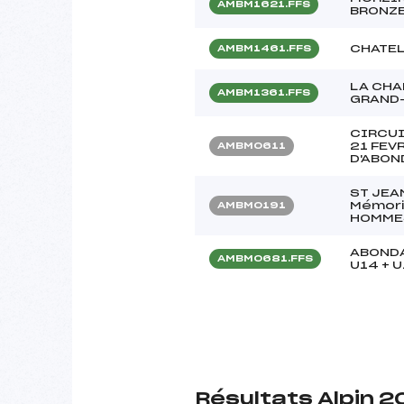
AMBM1621.FFS
BRONZE
CHATEL
AMBM1461.FFS
LA CHA
AMBM1361.FFS
GRAND-
CIRCUI
21 FEV
AMBM0611
D'ABO
ST JEAN
Mémoria
AMBM0191
HOMME
ABONDA
AMBM0681.FFS
U14 + 
Résultats Alpin 2