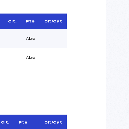
Clt.
Pts
Clt/Cat
Abs
Abs
Clt.
Pts
Clt/Cat