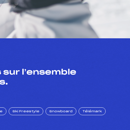
 sur l’ensemble
s.
ue
Ski Freestyle
Snowboard
Télémark