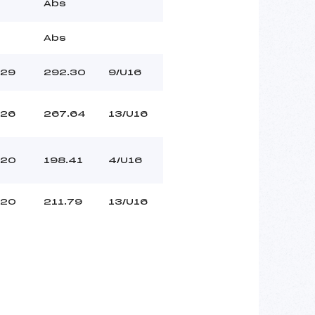
Abs
Abs
29
292.30
9/U16
26
267.64
13/U16
20
198.41
4/U16
20
211.79
13/U16