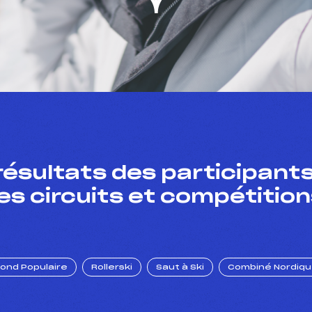
résultats des participants
es circuits et compétition
Fond Populaire
Rollerski
Saut à Ski
Combiné Nordiq