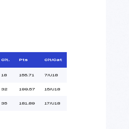
Clt.
Pts
Clt/Cat
18
155.71
7/U18
32
199.57
15/U18
35
181.89
17/U18