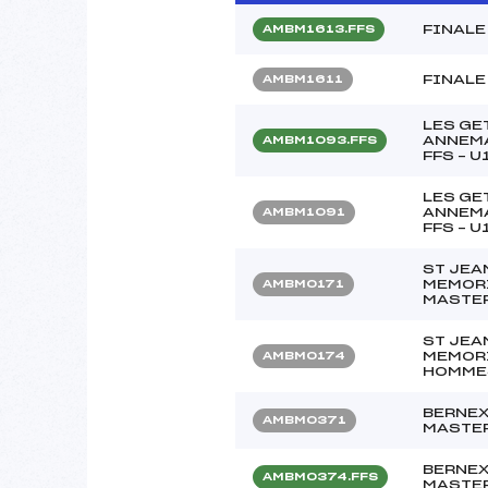
FINALE
AMBM1613.FFS
FINALE
AMBM1611
LES GE
ANNEMA
AMBM1093.FFS
FFS – 
LES GE
ANNEMA
AMBM1091
FFS – 
ST JEAN
MEMORI
AMBM0171
MASTE
ST JEAN
MEMORI
AMBM0174
HOMME
BERNEX
AMBM0371
MASTE
BERNEX
AMBM0374.FFS
MASTE