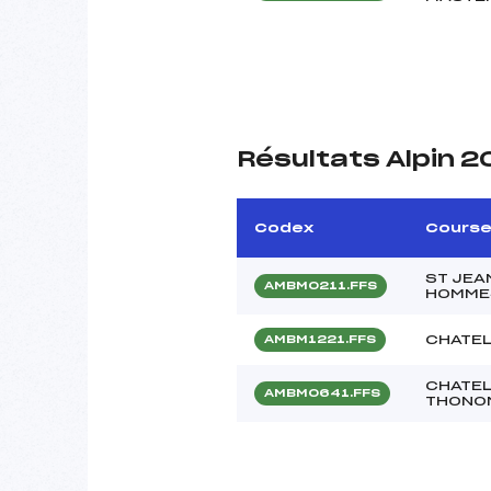
Résultats Alpin 2
Codex
Cours
ST JEA
AMBM0211.FFS
HOMMES
CHATEL
AMBM1221.FFS
CHATEL
AMBM0641.FFS
THONO