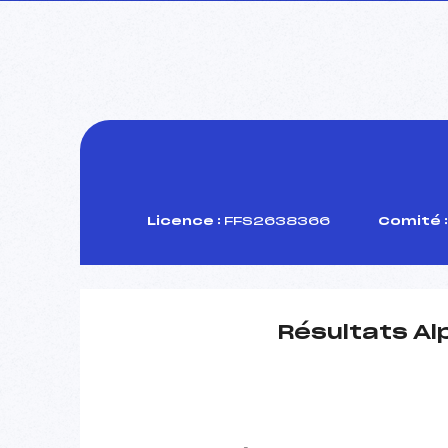
Licence :
FFS2638366
Comité :
Résultats Al