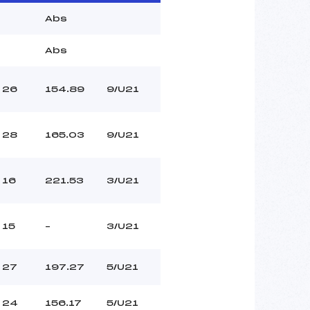
Abs
Abs
26
154.89
9/U21
28
165.03
9/U21
16
221.53
3/U21
15
–
3/U21
27
197.27
5/U21
24
156.17
5/U21