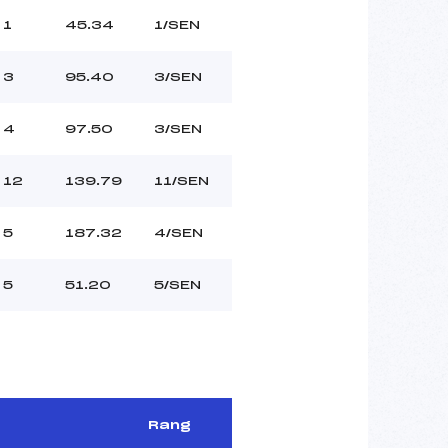
1
45.34
1/SEN
3
95.40
3/SEN
4
97.50
3/SEN
12
139.79
11/SEN
5
187.32
4/SEN
5
51.20
5/SEN
Rang