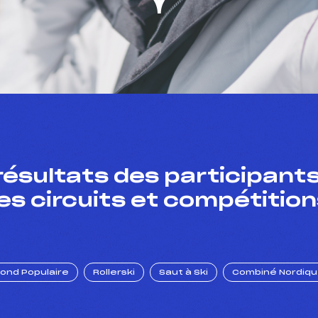
résultats des participants
es circuits et compétition
Fond Populaire
Rollerski
Saut à Ski
Combiné Nordiq