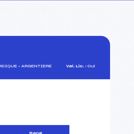
RDIQUE – ARGENTIERE
Val. Lic. :
Oui
Rang