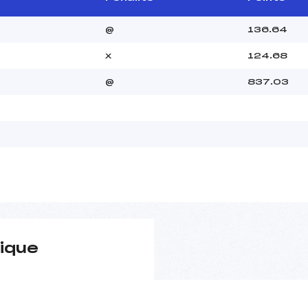
@
136.64
x
124.68
@
837.03
ique