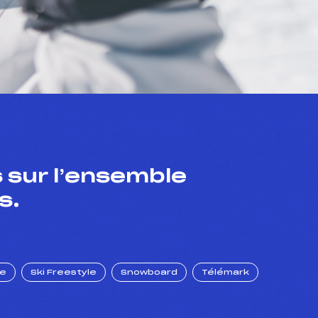
 sur l’ensemble
s.
ue
Ski Freestyle
Snowboard
Télémark