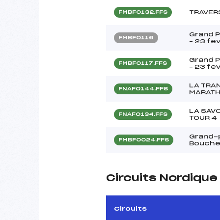
TRAVER
FMBF0132.FFS
Grand P
FMBF0116
– 23 fe
Grand P
FMBF0117.FFS
– 23 fe
LA TRA
FNAF0144.FFS
MARATH
LA SAV
FNAF0134.FFS
TOUR 4
Grand-p
FMBF0024.FFS
Bouche
Circuits Nordiqu
Circuits