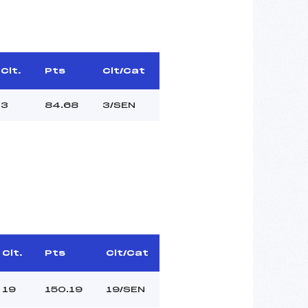
Clt.
Pts
Clt/Cat
3
84.68
3/SEN
Clt.
Pts
Clt/Cat
19
150.19
19/SEN