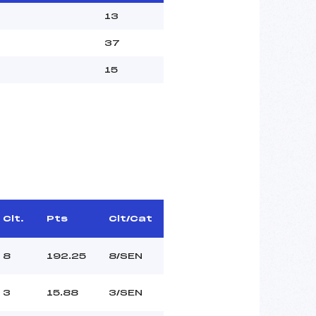
13
37
15
Clt.
Pts
Clt/Cat
8
192.25
8/SEN
3
15.88
3/SEN