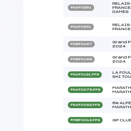
RELAIS
FRANCE 
FNAF0261
DAMES
RELAIS
FNAF0251
FRANCE 
Grand P
FMBF0167
2024
Grand P
FMBF0166
2024
LA FOU
FNAF0121.FFS
SKI TOU
MARATH
FNAF0075.FFS
MARATH
6e ALPE
FNAF0052.FFS
MARATH
GP CLU
FMBF0013.FFS