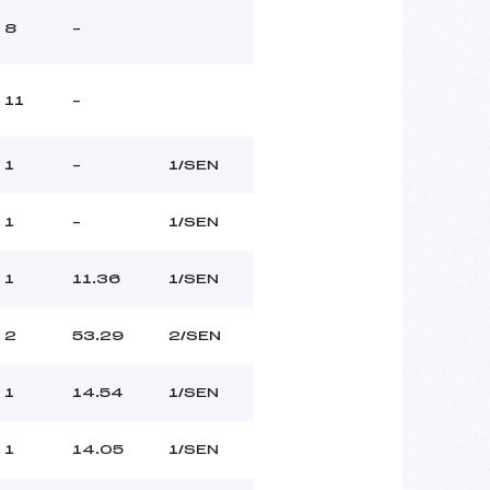
8
–
11
–
1
–
1/SEN
1
–
1/SEN
1
11.36
1/SEN
2
53.29
2/SEN
1
14.54
1/SEN
1
14.05
1/SEN