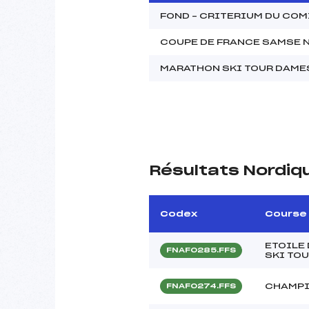
FOND – CRITERIUM DU CO
COUPE DE FRANCE SAMSE N
MARATHON SKI TOUR DAME
Résultats Nordiq
Codex
Course
ETOILE
FNAF0285.FFS
SKI TOU
CHAMPI
FNAF0274.FFS