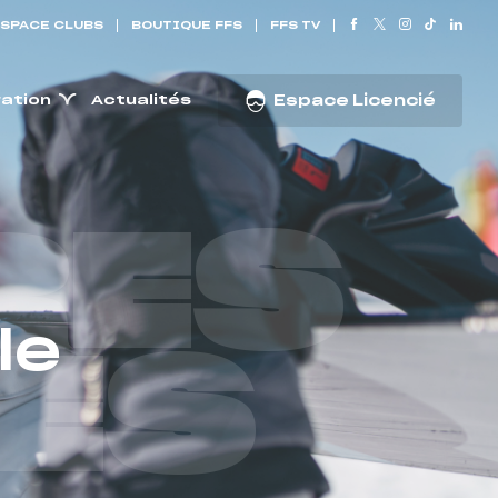
SPACE CLUBS
BOUTIQUE FFS
FFS TV
ration
Actualités
Espace Licencié
RES
le
ES