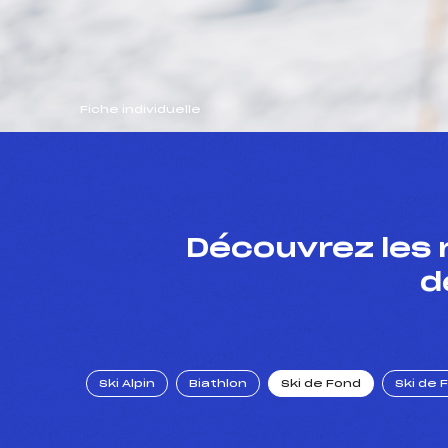
Fiche individuelle
Découvrez les 
d
Ski Alpin
Biathlon
Ski de Fond
Ski de 