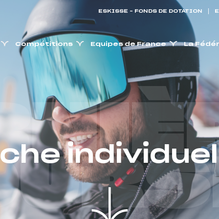
ESKISSE – FONDS DE DOTATION
E
Compétitions
Equipes de France
La Fédé
RNIÈ
iche individuel
OURS