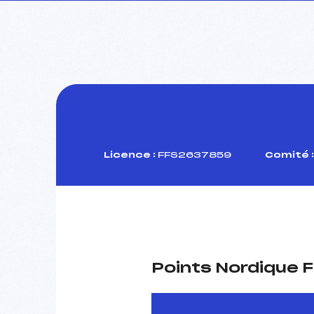
Licence :
FFS2637859
Comité :
Points Nordique F