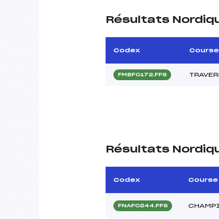
Résultats Nordiq
Codex
Course
TRAVER
FMBF0172.FFS
Résultats Nordiq
Codex
Course
CHAMPI
FNAF0244.FFS