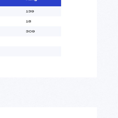
139
18
309