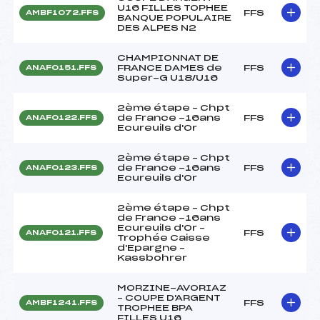
U16 FILLES TOPHEE
FFS
AMBF1072.FFS
BANQUE POPULAIRE
DES ALPES N2
CHAMPIONNAT DE
FRANCE DAMES de
FFS
ANAF0151.FFS
Super-G U18/U16
2ème étape – Chpt
de France -16ans
FFS
ANAF0122.FFS
Ecureuils d'Or
2ème étape – Chpt
de France -16ans
FFS
ANAF0123.FFS
Ecureuils d'Or
2ème étape – Chpt
de France -16ans
Ecureuils d'Or –
FFS
ANAF0121.FFS
Trophée Caisse
d'Epargne –
Kassbohrer
MORZINE-AVORIAZ
– COUPE D'ARGENT
FFS
AMBF1241.FFS
TROPHEE BPA
FILLES U16