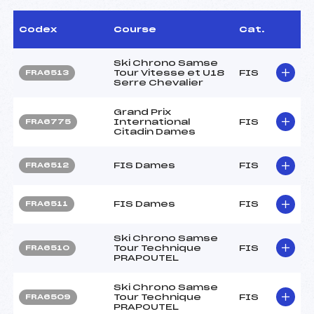
Codex
Course
Cat.
Ski Chrono Samse
Tour Vitesse et U18
FIS
FRA6513
Serre Chevalier
Grand Prix
International
FIS
FRA6775
Citadin Dames
FIS Dames
FIS
FRA6512
FIS Dames
FIS
FRA6511
Ski Chrono Samse
Tour Technique
FIS
FRA6510
PRAPOUTEL
Ski Chrono Samse
Tour Technique
FIS
FRA6509
PRAPOUTEL