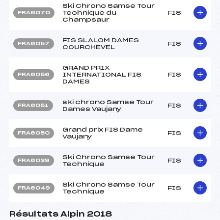
Ski Chrono Samse Tour
Technique du
FIS
FRA6070
Champsaur
FIS SLALOM DAMES
FIS
FRA6057
COURCHEVEL
GRAND PRIX
INTERNATIONAL FIS
FIS
FRA6056
DAMES
ski chrono Samse Tour
FIS
FRA6051
Dames Vaujany
Grand prix FIS Dame
FIS
FRA6050
Vaujany
Ski Chrono Samse Tour
FIS
FRA6039
Technique
Ski Chrono Samse Tour
FIS
FRA6049
Technique
Résultats Alpin 2018