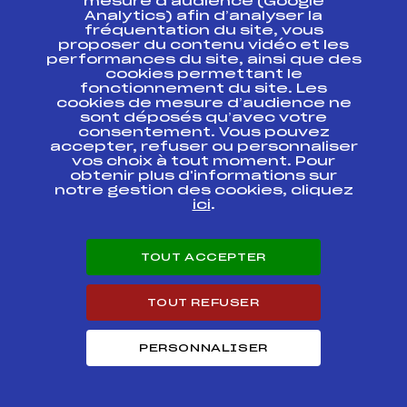
mesure d’audience (Google
DOSSASRDS
ROUGES
Analytics) afin d’analyser la
fréquentation du site, vous
proposer du contenu vidéo et les
COUPE D'ARGENT
performances du site, ainsi que des
U16 FILLES
cookies permettant le
Trophée Banque
FFS
AMBF1481.FFS
fonctionnement du site. Les
Populaire des
cookies de mesure d’audience ne
Alpes
sont déposés qu’avec votre
consentement. Vous pouvez
COUPE D'ARGENT
accepter, refuser ou personnaliser
U16 FILLES
vos choix à tout moment. Pour
TROPHEE BANQUE
FFS
AMBF1511.FFS
obtenir plus d'informations sur
POPULAIRE DES
notre gestion des cookies, cliquez
ALPES
ici
.
GP VITAM QUALIF
COUPE DE LA
FFS
AMBF1381.FFS
FEDERATION
TOUT ACCEPTER
3ème étape – Chpt
TOUT REFUSER
de France -16ans
Ecureuils d'Or
FFS
ANAF0082.FFS
Trophée Caisse
d'Epargne –
PERSONNALISER
Kassbohrer
3eme ETAPE – Chpt.