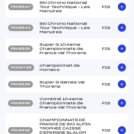
Ski Chrono National
Tour Technique – Les
FIS
FRA6647
Menuires
Ski Chrono National
Tour Technique – Les
FIS
FRA6644
Menuires
Super G 104eme
Championnats de
FIS
FRA6633
France Val Thorens
championnat de
FIS
MON6725
monaco
Super G dames Val
FIS
FRA6638
Thorens
Combiné 104eme
Championnats de
FIS
FRA6639
France Val Thorens
CHAMPIONNATS DE
FRANCE DE SKI ALPIN
TROPHEE CAISSE
FIS
FRA6632
D'EPARGNE SLALOM