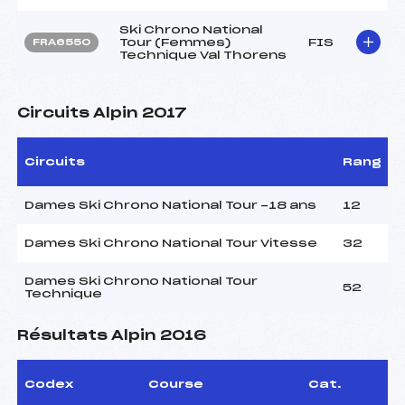
Ski Chrono National
Tour (Femmes)
FIS
FRA6550
Technique Val Thorens
Circuits Alpin 2017
Circuits
Rang
Dames Ski Chrono National Tour -18 ans
12
Dames Ski Chrono National Tour Vitesse
32
Dames Ski Chrono National Tour
52
Technique
Résultats Alpin 2016
Codex
Course
Cat.