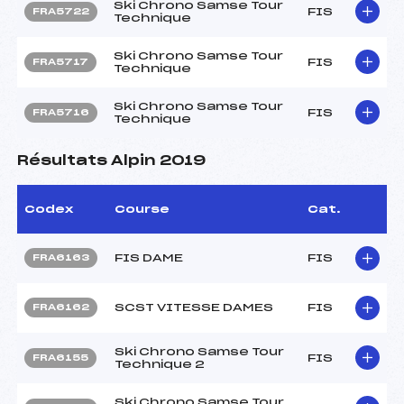
Ski Chrono Samse Tour
FIS
FRA5722
Technique
Ski Chrono Samse Tour
FIS
FRA5717
Technique
Ski Chrono Samse Tour
FIS
FRA5716
Technique
Résultats Alpin 2019
Codex
Course
Cat.
FIS DAME
FIS
FRA6163
SCST VITESSE DAMES
FIS
FRA6162
Ski Chrono Samse Tour
FIS
FRA6155
Technique 2
Ski Chrono Samse Tour