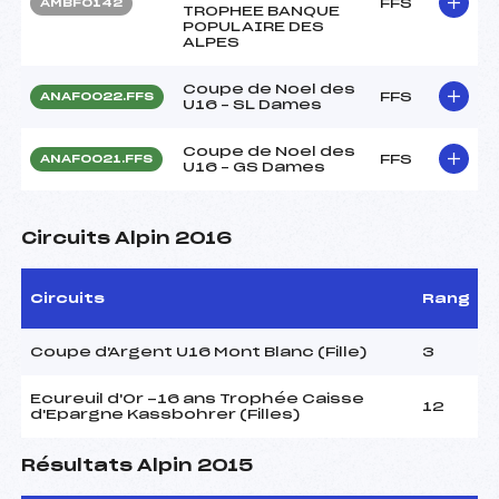
FFS
AMBF0142
TROPHEE BANQUE
POPULAIRE DES
ALPES
Coupe de Noel des
FFS
ANAF0022.FFS
U16 – SL Dames
Coupe de Noel des
FFS
ANAF0021.FFS
U16 – GS Dames
Circuits Alpin 2016
Circuits
Rang
Coupe d'Argent U16 Mont Blanc (Fille)
3
Ecureuil d'Or -16 ans Trophée Caisse
12
d'Epargne Kassbohrer (Filles)
Résultats Alpin 2015