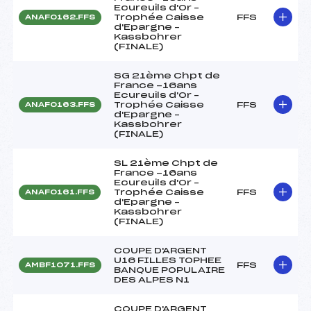
Ecureuils d'Or –
Trophée Caisse
FFS
ANAF0162.FFS
d'Epargne –
Kassbohrer
(FINALE)
SG 21ème Chpt de
France -16ans
Ecureuils d'Or –
Trophée Caisse
FFS
ANAF0163.FFS
d'Epargne –
Kassbohrer
(FINALE)
SL 21ème Chpt de
France -16ans
Ecureuils d'Or –
Trophée Caisse
FFS
ANAF0161.FFS
d'Epargne –
Kassbohrer
(FINALE)
COUPE D'ARGENT
U16 FILLES TOPHEE
FFS
AMBF1071.FFS
BANQUE POPULAIRE
DES ALPES N1
COUPE D'ARGENT