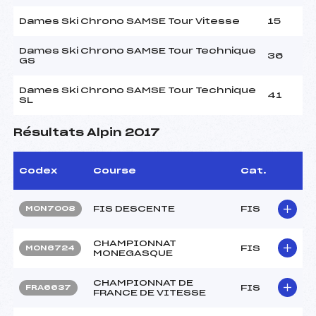
Dames Ski Chrono SAMSE Tour Vitesse
15
Dames Ski Chrono SAMSE Tour Technique
36
GS
Dames Ski Chrono SAMSE Tour Technique
41
SL
Résultats Alpin 2017
Codex
Course
Cat.
FIS DESCENTE
FIS
MON7008
CHAMPIONNAT
FIS
MON6724
MONEGASQUE
CHAMPIONNAT DE
FIS
FRA6637
FRANCE DE VITESSE