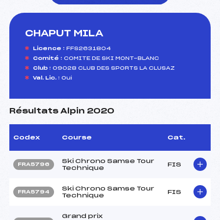
CHAPUT MILA
foi(s) le ski
Licence :
FFS2631804
Comité :
COMITE DE SKI MONT-BLANC
Club :
09028 CLUB DES SPORTS LA CLUSAZ
Val. Lic. :
Oui
Résultats Alpin 2020
Codex
Course
Cat.
Ski Chrono Samse Tour
FIS
FRA5796
Technique
Ski Chrono Samse Tour
FIS
FRA5794
Technique
Grand prix