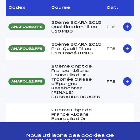
Codex
Course
Cat.
35ème SCARA 2015
Qualification Filles
FFS
ANAF0153.FFS
U16 MBS
35ème SCARA 2015
Pré-Qualif Filles
FFS
ANAF0152.FFS
U16 Tracé B MBS
20ème Chpt de
France -16ans
Ecureuils d'Or –
Trophée Caisse
FFS
ANAF0122.FFS
d'Epargne –
Kassbohrer
(FINALE)
DOSSARDS ROUGES
20ème Chpt de
France -16ans
Ecureuils d'Or –
Trophée Caisse
d'Epargne –
FFS
ANAF0121.FFS
Kassbohrer
Nous utilisons des cookies de
(FINALE)