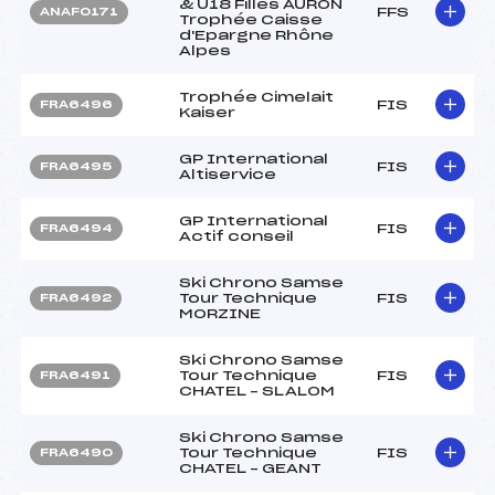
& U18 Filles AURON
FFS
ANAF0171
Trophée Caisse
d'Epargne Rhône
Alpes
Trophée Cimelait
FIS
FRA6496
Kaiser
GP International
FIS
FRA6495
Altiservice
GP International
FIS
FRA6494
Actif conseil
Ski Chrono Samse
Tour Technique
FIS
FRA6492
MORZINE
Ski Chrono Samse
Tour Technique
FIS
FRA6491
CHATEL – SLALOM
Ski Chrono Samse
Tour Technique
FIS
FRA6490
CHATEL – GEANT