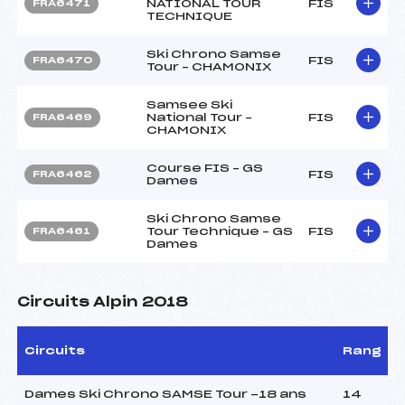
NATIONAL TOUR
FIS
FRA6471
TECHNIQUE
Ski Chrono Samse
FIS
FRA6470
Tour – CHAMONIX
Samsee Ski
National Tour –
FIS
FRA6469
CHAMONIX
Course FIS – GS
FIS
FRA6462
Dames
Ski Chrono Samse
Tour Technique – GS
FIS
FRA6461
Dames
Circuits Alpin 2018
Circuits
Rang
Dames Ski Chrono SAMSE Tour -18 ans
14