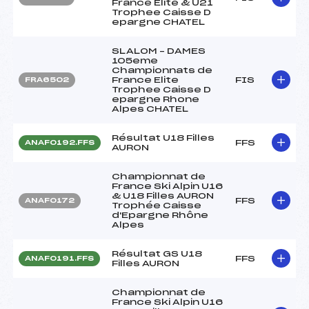
France Elite & U21
Trophee Caisse D
epargne CHATEL
SLALOM – DAMES
105eme
Championnats de
France Elite
FIS
FRA6502
Trophee Caisse D
epargne Rhone
Alpes CHATEL
Résultat U18 Filles
FFS
ANAF0192.FFS
AURON
Championnat de
France Ski Alpin U16
& U18 Filles AURON
FFS
ANAF0172
Trophée Caisse
d'Epargne Rhône
Alpes
Résultat GS U18
FFS
ANAF0191.FFS
Filles AURON
Championnat de
France Ski Alpin U16