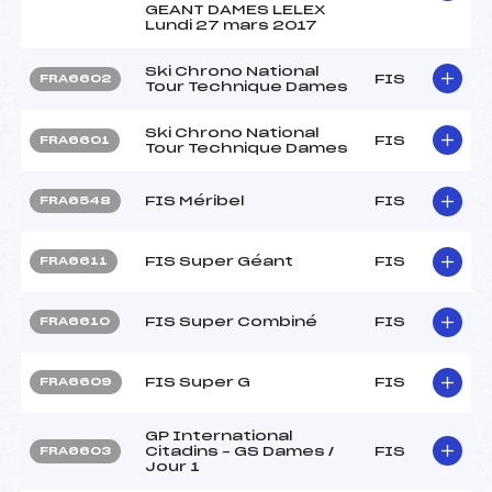
GEANT DAMES LELEX
Lundi 27 mars 2017
Ski Chrono National
FIS
FRA6602
Tour Technique Dames
Ski Chrono National
FIS
FRA6601
Tour Technique Dames
FIS Méribel
FIS
FRA6548
FIS Super Géant
FIS
FRA6611
FIS Super Combiné
FIS
FRA6610
FIS Super G
FIS
FRA6609
GP International
Citadins – GS Dames /
FIS
FRA6603
Jour 1