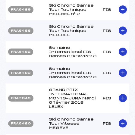
Ski Chrono Samse
Tour Technique
FIS
FRA6489
MERIBEL n° 2
Ski Chrono Samse
Tour Technique
FIS
FRA6488
MERIBEL
Semaine
International FIS
FIS
FRA6482
Dames 09/02/2018
Semaine
International FIS
FIS
FRA6483
Dames 08/02/2018
GRAND PRIX
INTERNATIONAL
MONTS-JURA Mardi
FIS
FRA7049
6 février 2018
LELEX
Ski Chrono Samse
Tour Vitesse
FIS
FRA6480
MEGEVE