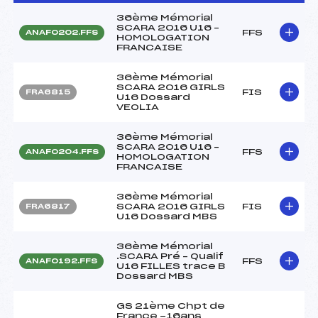
36ème Mémorial
SCARA 2016 U16 –
FFS
ANAF0202.FFS
HOMOLOGATION
FRANCAISE
36ème Mémorial
SCARA 2016 GIRLS
FIS
FRA6815
U16 Dossard
VEOLIA
36ème Mémorial
SCARA 2016 U16 –
FFS
ANAF0204.FFS
HOMOLOGATION
FRANCAISE
36ème Mémorial
SCARA 2016 GIRLS
FIS
FRA6817
U16 Dossard MBS
36ème Mémorial
.SCARA Pré – Qualif
FFS
ANAF0192.FFS
U16 FILLES trace B
Dossard MBS
GS 21ème Chpt de
France -16ans