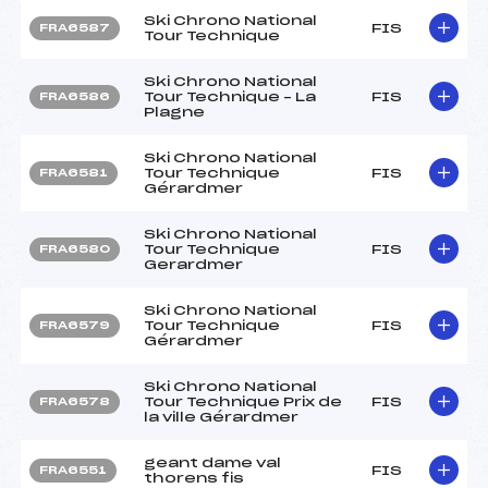
Ski Chrono National
FIS
FRA6587
Tour Technique
Ski Chrono National
Tour Technique – La
FIS
FRA6586
Plagne
Ski Chrono National
Tour Technique
FIS
FRA6581
Gérardmer
Ski Chrono National
Tour Technique
FIS
FRA6580
Gerardmer
Ski Chrono National
Tour Technique
FIS
FRA6579
Gérardmer
Ski Chrono National
Tour Technique Prix de
FIS
FRA6578
la ville Gérardmer
geant dame val
FIS
FRA6551
thorens fis