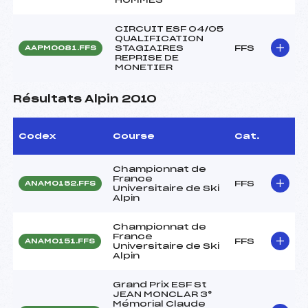
CIRCUIT ESF 04/05
QUALIFICATION
STAGIAIRES
FFS
AAPM0081.FFS
REPRISE DE
MONETIER
Résultats Alpin 2010
Codex
Course
Cat.
Championnat de
France
FFS
ANAM0152.FFS
Universitaire de Ski
Alpin
Championnat de
France
FFS
ANAM0151.FFS
Universitaire de Ski
Alpin
Grand Prix ESF St
JEAN MONCLAR 3°
Mémorial Claude