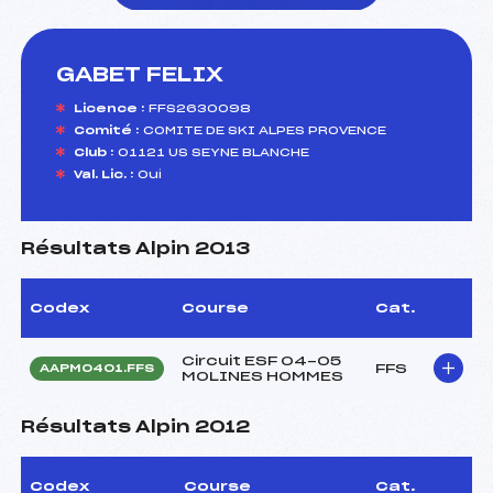
GABET FELIX
foi(s) le ski
Licence :
FFS2630098
Comité :
COMITE DE SKI ALPES PROVENCE
Club :
01121 US SEYNE BLANCHE
Val. Lic. :
Oui
Résultats Alpin 2013
Codex
Course
Cat.
Circuit ESF 04-05
FFS
AAPM0401.FFS
MOLINES HOMMES
Résultats Alpin 2012
Codex
Course
Cat.