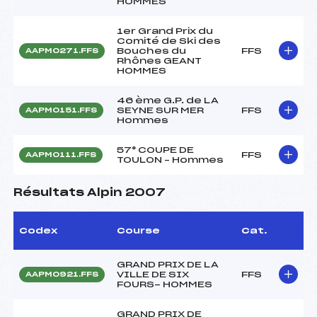
HOMMES
1er Grand Prix du
Comité de Ski des
Bouches du
FFS
AAPM0271.FFS
Rhônes GEANT
HOMMES
46 ème G.P. de LA
SEYNE SUR MER
FFS
AAPM0151.FFS
Hommes
57° COUPE DE
FFS
AAPM0111.FFS
TOULON – Hommes
Résultats Alpin 2007
Codex
Course
Cat.
GRAND PRIX DE LA
VILLE DE SIX
FFS
AAPM0921.FFS
FOURS- HOMMES
GRAND PRIX DE