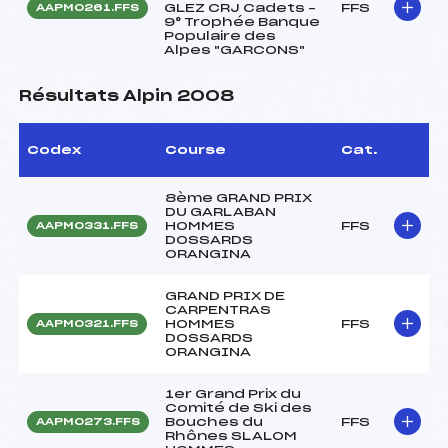
GLEZ CRJ Cadets –
FFS
AAPM0261.FFS
9° Trophée Banque
Populaire des
Alpes "GARCONS"
Résultats Alpin 2008
Codex
Course
Cat.
8ème GRAND PRIX
DU GARLABAN
HOMMES
FFS
AAPM0331.FFS
DOSSARDS
ORANGINA
GRAND PRIX DE
CARPENTRAS
HOMMES
FFS
AAPM0321.FFS
DOSSARDS
ORANGINA
1er Grand Prix du
Comité de Ski des
Bouches du
FFS
AAPM0273.FFS
Rhônes SLALOM