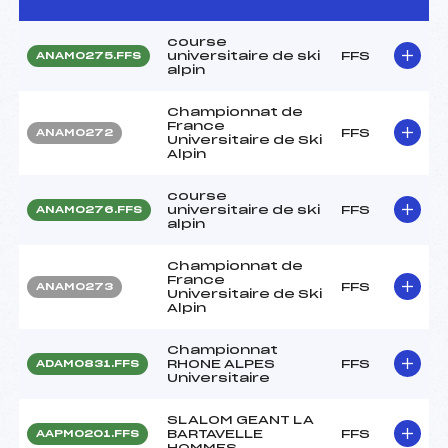
course
universitaire de ski
FFS
ANAM0275.FFS
alpin
Championnat de
France
FFS
ANAM0272
Universitaire de Ski
Alpin
course
universitaire de ski
FFS
ANAM0276.FFS
alpin
Championnat de
France
FFS
ANAM0273
Universitaire de Ski
Alpin
Championnat
RHONE ALPES
FFS
ADAM0831.FFS
Universitaire
SLALOM GEANT LA
BARTAVELLE
FFS
AAPM0201.FFS
HOMMES