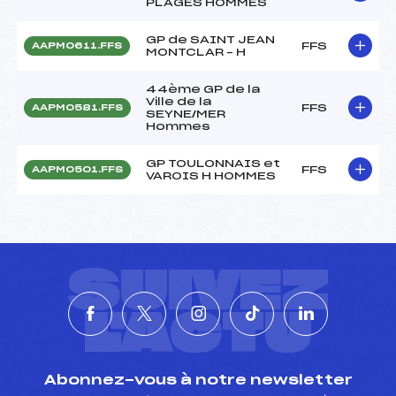
PLAGES HOMMES
GP de SAINT JEAN
FFS
AAPM0611.FFS
MONTCLAR – H
44ème GP de la
Ville de la
FFS
AAPM0581.FFS
SEYNE/MER
Hommes
GP TOULONNAIS et
FFS
AAPM0501.FFS
VAROIS H HOMMES
SUIVEZ
L'ACTU
Abonnez-vous à notre newsletter