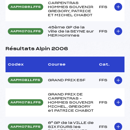
CARPENTRAS
HOMMES SOUVENIR
FFS
AAPM0861.FFS
GREGORY, PATRICE
ET MICHEL CHABOT
45ème GP de la
Ville de la SEYNE sur
FFS
AAPM0701.FFS
MER Hommes
Résultats Alpin 2006
Codex
Course
Cat.
GRAND PRIX ESF
FFS
AAPM0811.FFS
GRAND PRIX DE
CARPENTRAS –
HOMMES SOUVENIR
FFS
AAPM0781.FFS
MICHEL, GREGORY
et PATRICE CHABOT
6° GP de la VILLE de
SIX FOURS les
FFS
AAPM0751.FFS