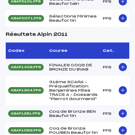
FFS
ASAF0101.FFS
Beaufortain
Sélections Minimes
FFS
ASAF0071.FFS
Beaufortin
Résultats Alpin 2011
Codex
Course
Cat.
FINALES COQS DE
FFS
ASAF1402.FFS
BRONZE DU BVAB
31éme SCARA –
Préqualification
Benjamines Filles
FFS
ASAF1304.FFS
TRACE A – Dossards
"Pierrot Gourmand"
Coq de Bronze BEN
FFS
ASAF1251.FFS
Beaufortin
Coq de Bronze
FFS
ASAF1062.FFS
POU/BEN Beaufortin