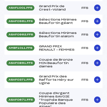
Grand Prix de
FFS
ASAF1001.FFS
Crest-Voland
Sélections Minimes
FFS
ASAF0961.FFS
Beaufortin géant
Sélections Minimes
FFS
ASAF0962.FFS
Beaufortin slalom
GRAND PRIX
FFS
AMBF1011.FFS
RENAULT – FEMMES
Coupe de Bronze
MIN Beaufortin
FFS
ASAF0891.FFS
dames
Grand Prix des
Rafforts Héry sur
FFS
ASAF0371.FFS
Ugine
Coupe d'Argent
Minimes SAVOIE
"Trophée Banque
FFS
ASAF0671.FFS
Populaire des
Alpes"