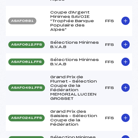
Coupe d'Argent
Minimes SAVOIE
"Trophée Banque
FFS
ASAF0681
Populaire des
Alpes"
Sélections Minimes
FFS
ASAF0612.FFS
B.V.A.B
Sélections Minimes
FFS
ASAF0611.FFS
B.V.A.B
Grand Prix de
Flumet – Sélection
Coupe de la
FFS
ASAF0491.FFS
Fédération
MEMORIAL LUCIEN
GROSSET
Grand Prix des
Saisies – Sélection
FFS
ASAF0241.FFS
Coupe de la
Fédération
Sélection Minimes