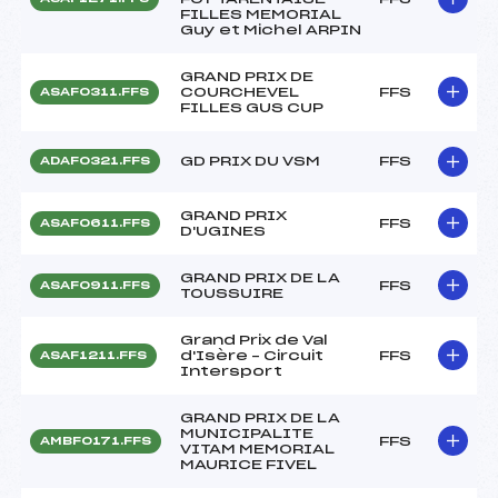
FILLES MEMORIAL
Guy et Michel ARPIN
GRAND PRIX DE
COURCHEVEL
FFS
ASAF0311.FFS
FILLES GUS CUP
GD PRIX DU VSM
FFS
ADAF0321.FFS
GRAND PRIX
FFS
ASAF0611.FFS
D'UGINES
GRAND PRIX DE LA
FFS
ASAF0911.FFS
TOUSSUIRE
Grand Prix de Val
d'Isère – Circuit
FFS
ASAF1211.FFS
Intersport
GRAND PRIX DE LA
MUNICIPALITE
FFS
AMBF0171.FFS
VITAM MEMORIAL
MAURICE FIVEL