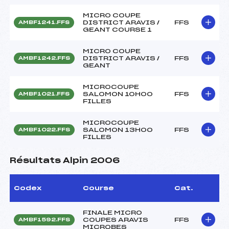
MICRO COUPE
DISTRICT ARAVIS /
FFS
AMBF1241.FFS
GEANT COURSE 1
MICRO COUPE
DISTRICT ARAVIS /
FFS
AMBF1242.FFS
GEANT
MICROCOUPE
SALOMON 10H00
FFS
AMBF1021.FFS
FILLES
MICROCOUPE
SALOMON 13H00
FFS
AMBF1022.FFS
FILLES
Résultats Alpin 2006
Codex
Course
Cat.
FINALE MICRO
COUPES ARAVIS
FFS
AMBF1592.FFS
MICROBES