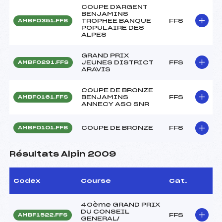
COUPE D'ARGENT
BENJAMINS
TROPHEE BANQUE
FFS
AMBF0351.FFS
POPULAIRE DES
ALPES
GRAND PRIX
JEUNES DISTRICT
FFS
AMBF0291.FFS
ARAVIS
COUPE DE BRONZE
BENJAMINS
FFS
AMBF0161.FFS
ANNECY ASO SNR
COUPE DE BRONZE
FFS
AMBF0101.FFS
Résultats Alpin 2009
Codex
Course
Cat.
40ème GRAND PRIX
DU CONSEIL
FFS
AMBF1522.FFS
GENERAL/