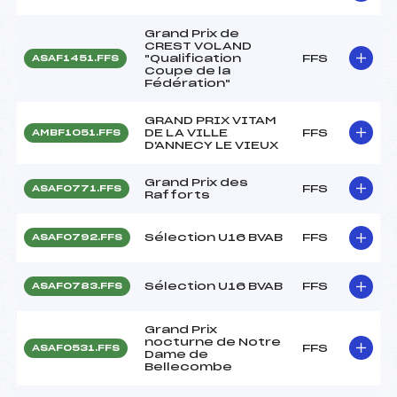
Grand Prix de
CREST VOLAND
"Qualification
FFS
ASAF1451.FFS
Coupe de la
Fédération"
GRAND PRIX VITAM
DE LA VILLE
FFS
AMBF1051.FFS
D'ANNECY LE VIEUX
Grand Prix des
FFS
ASAF0771.FFS
Rafforts
Sélection U16 BVAB
FFS
ASAF0792.FFS
Sélection U16 BVAB
FFS
ASAF0783.FFS
Grand Prix
nocturne de Notre
FFS
ASAF0531.FFS
Dame de
Bellecombe