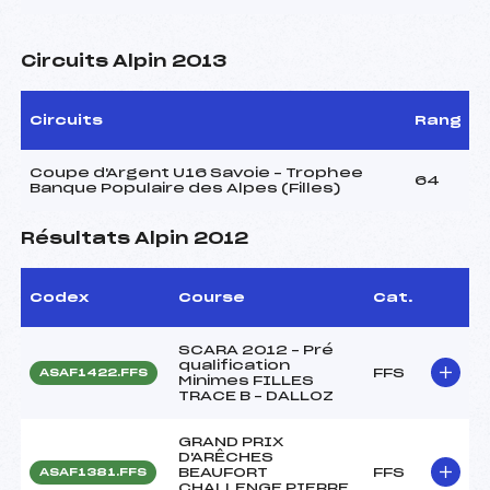
Circuits Alpin 2013
Circuits
Rang
Coupe d'Argent U16 Savoie – Trophee
64
Banque Populaire des Alpes (Filles)
Résultats Alpin 2012
Codex
Course
Cat.
SCARA 2012 – Pré
qualification
FFS
ASAF1422.FFS
Minimes FILLES
TRACE B – DALLOZ
GRAND PRIX
D'ARÊCHES
BEAUFORT
FFS
ASAF1381.FFS
CHALLENGE PIERRE