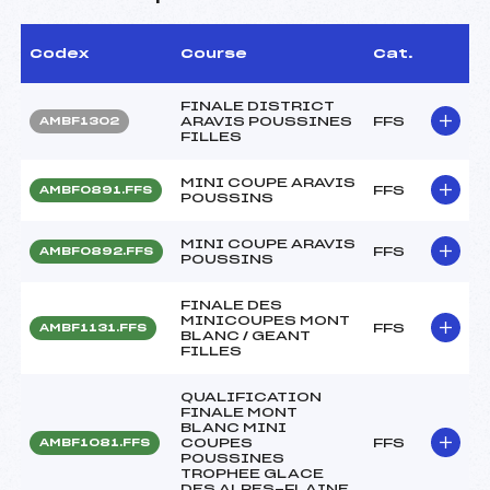
Codex
Course
Cat.
FINALE DISTRICT
ARAVIS POUSSINES
FFS
AMBF1302
FILLES
MINI COUPE ARAVIS
FFS
AMBF0891.FFS
POUSSINS
MINI COUPE ARAVIS
FFS
AMBF0892.FFS
POUSSINS
FINALE DES
MINICOUPES MONT
FFS
AMBF1131.FFS
BLANC / GEANT
FILLES
QUALIFICATION
FINALE MONT
BLANC MINI
COUPES
FFS
AMBF1081.FFS
POUSSINES
TROPHEE GLACE
DES ALPES-FLAINE