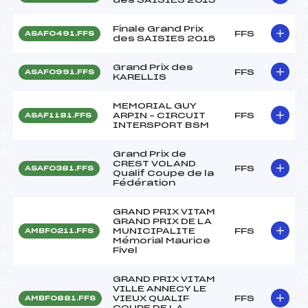
Finale Grand Prix
FFS
ASAF0491.FFS
des SAISIES 2015
Grand Prix des
FFS
ASAF0991.FFS
KARELLIS
MEMORIAL GUY
ARPIN – CIRCUIT
FFS
ASAF1181.FFS
INTERSPORT BSM
Grand Prix de
CREST VOLAND
FFS
ASAF0381.FFS
Qualif Coupe de la
Fédération
GRAND PRIX VITAM
GRAND PRIX DE LA
MUNICIPALITE
FFS
AMBF0211.FFS
Mémorial Maurice
Fivel
GRAND PRIX VITAM
VILLE ANNECY LE
VIEUX QUALIF
FFS
AMBF0881.FFS
COUPE DE LA