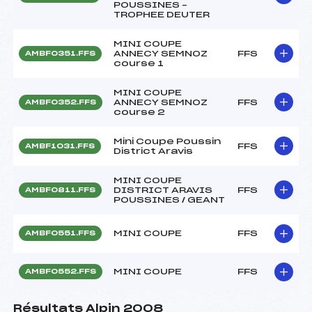
POUSSINES –
TROPHEE DEUTER
MINI COUPE
ANNECY SEMNOZ
FFS
AMBF0351.FFS
course 1
MINI COUPE
ANNECY SEMNOZ
FFS
AMBF0352.FFS
course 2
Mini Coupe Poussin
FFS
AMBF1031.FFS
District Aravis
MINI COUPE
DISTRICT ARAVIS
FFS
AMBF0811.FFS
POUSSINES / GEANT
MINI COUPE
FFS
AMBF0551.FFS
MINI COUPE
FFS
AMBF0552.FFS
Résultats Alpin 2008