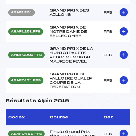
GRAND PRIX DES
FFS
ASAF1291
AILLONS
GRAND PRIX DE
NOTRE DAME DE
FFS
ASAF1251.FFS
BELLECOMBE
GRAND PRIX DE LA
MUNICIPALITE
FFS
AMBF0201.FFS
VITAM MEMORIAL
MAURICE FIVEL
GRAND PRIX DE
VALLOIRE QUALIF
FFS
ASAF0171.FFS
COUPE DE LA
FEDERATION
Résultats Alpin 2015
Codex
Course
Cat.
Finale Grand Prix
FFS
ASAF0492.FFS
des SAISIES 2015