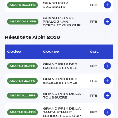
GRAND PRIX
FFS
ASAF0811.FFS
D'AUSSOIS
GRAND PRIX DE
PRALOGNAN
FFS
ASAF0041.FFS
CIRCUIT GUS CUP
Résultats Alpin 2016
Codex
Course
Cat.
GRAND PRIX DES
FFS
ASAF1431.FFS
SAISIES FINALE
GRAND PRIX DES
FFS
ASAF1421.FFS
SAISIES FINALE
GRAND PRIX DE LA
FFS
ASAF0611.FFS
TOUSSUIRE
GRAND PRIX DE LA
TANIA FINALE
FFS
ASAF1091.FFS
CIRCUIT GUS CUP