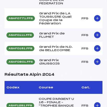
FEDERATION
Grand Prix de LA
TOUSSUIRE Quali
FFS
ASAF0771.FFS
Coupe de la
Fédération
Grand Prix de
FFS
ASAF0111.FFS
FLUMET
Grand Prix de N.D.
FFS
ASAF0161.FFS
de BELLECOMBE
Grand Prix
FFS
ASAF0801.FFS
d'AUSSOIS
Résultats Alpin 2014
Codex
Course
Cat.
COUPE D'ARGENT U
16 – FINALE –
"TROPHEE BANQUE
FFS
ASAF1291.FFS