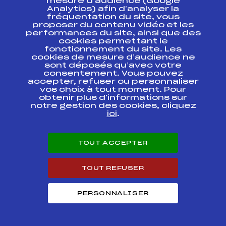
mesure d’audience (Google
Analytics) afin d’analyser la
ESPACE PRESSE
fréquentation du site, vous
proposer du contenu vidéo et les
performances du site, ainsi que des
Ressources
cookies permettant le
fonctionnement du site. Les
Pass’Neige
cookies de mesure d’audience ne
Projet sportif fédéral
sont déposés qu’avec votre
Projet de performance fédéral
consentement. Vous pouvez
accepter, refuser ou personnaliser
Antidopage
vos choix à tout moment. Pour
Pôle Développement, Formation, Suivi
obtenir plus d'informations sur
Scientifique
notre gestion des cookies, cliquez
Listes ministérielles
ici
.
Pôle vie de l’athlète
Enseignement professionnel
TOUT ACCEPTER
Informatique et chronométrage
Circuits
Carrières
TOUT REFUSER
Développement des habiletés mentales
PERSONNALISER
© 2026 Fédération Française de Ski
Mentions légales
Politique de