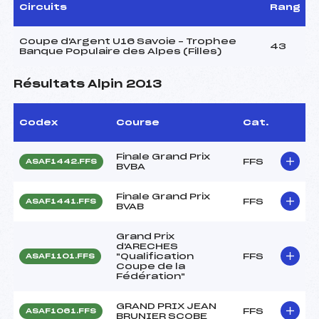
Circuits
Rang
Coupe d'Argent U16 Savoie – Trophee
43
Banque Populaire des Alpes (Filles)
Résultats Alpin 2013
Codex
Course
Cat.
Finale Grand Prix
FFS
ASAF1442.FFS
BVBA
Finale Grand Prix
FFS
ASAF1441.FFS
BVAB
Grand Prix
d'ARECHES
"Qualification
FFS
ASAF1101.FFS
Coupe de la
Fédération"
GRAND PRIX JEAN
FFS
ASAF1061.FFS
BRUNIER SCOBE