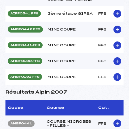
3ème étape GIRSA
FFS
AIFF0541.FFS
MINI COUPE
FFS
AMBF0442.FFS
MINI COUPE
FFS
AMBF0441.FFS
MINI COUPE
FFS
AMBF0192.FFS
MINI COUPE
FFS
AMBF0191.FFS
Résultats Alpin 2007
Codex
Course
Cat.
COURSE MICROBES
FFS
AMBF0441
– FILLES –