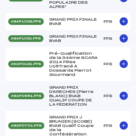
POPULAIRE DES
ALPES"
GRAND PRIX FINALE
FFS
ASAF1032.FFS
BVAB
GRAND PRIX FINALE
FFS
ASAF1031.FFS
BVAB
Pré-Qualification
de la 34ème SCARA
2014 Filles
FFS
ANAF0121.FFS
U16Tracé A
Dossards Pierrot
Gourmand
GRAND PRIX
D'ARECHES (Pierre
BLANC) BVAB
FFS
ASAF0951.FFS
QUALIF COUPE DE
LA FEDERATION
GRAND PRIX J
BRUNIER (SCOBE)
BVAB Qualif Coupe
FFS
ASAF0701.FFS
de la
Confédération