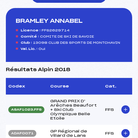
BRAMLEY ANNABEL
foi(s) le ski
Licence :
FFS2629714
Comité :
COMITE DE SKI DE SAVOIE
Club :
13098 CLUB DES SPORTS DE MONTCHAVIN
Val. Lic. :
Oui
Résultats Alpin 2018
Codex
Course
Cat.
GRAND PRIX D'
Arêches Beaufort
+ Ski Club
FFS
ASAF1023.FFS
Olympique Belle
Etoile
GP Régional de
FFS
ADAF0071
Villard de Lans