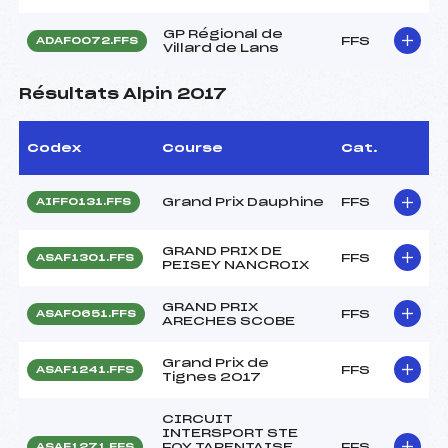
GP Régional de
FFS
ADAF0072.FFS
Villard de Lans
Résultats Alpin 2017
Codex
Course
Cat.
Grand Prix Dauphine
FFS
AIFF0131.FFS
GRAND PRIX DE
FFS
ASAF1301.FFS
PEISEY NANCROIX
GRAND PRIX
FFS
ASAF0651.FFS
ARECHES SCOBE
Grand Prix de
FFS
ASAF1241.FFS
Tignes 2017
CIRCUIT
INTERSPORT STE
FOY TARENTAISE
FFS
ASAF1271.FFS