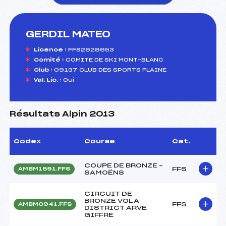
GERDIL MATEO
foi(s) le ski
Licence :
FFS2628653
Comité :
COMITE DE SKI MONT-BLANC
Club :
09137 CLUB DES SPORTS FLAINE
Val. Lic. :
Oui
Résultats Alpin 2013
Codex
Course
Cat.
COUPE DE BRONZE –
FFS
AMBM1591.FFS
SAMOËNS
CIRCUIT DE
BRONZE VOLA
FFS
AMBM0941.FFS
DISTRICT ARVE
GIFFRE