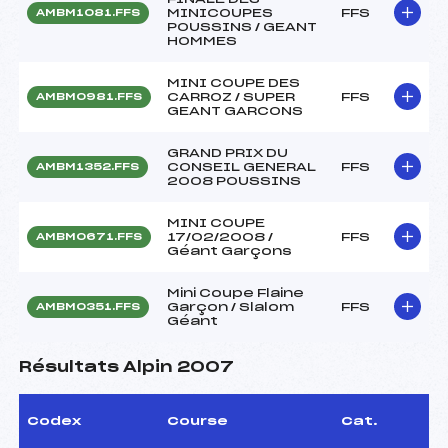
MINICOUPES
FFS
AMBM1081.FFS
POUSSINS / GEANT
HOMMES
MINI COUPE DES
CARROZ / SUPER
FFS
AMBM0981.FFS
GEANT GARCONS
GRAND PRIX DU
CONSEIL GENERAL
FFS
AMBM1352.FFS
2008 POUSSINS
MINI COUPE
17/02/2008 /
FFS
AMBM0671.FFS
Géant Garçons
Mini Coupe Flaine
Garçon / Slalom
FFS
AMBM0351.FFS
Géant
Résultats Alpin 2007
Codex
Course
Cat.