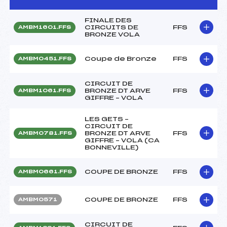
FINALE DES
CIRCUITS DE
FFS
AMBM1601.FFS
BRONZE VOLA
Coupe de Bronze
FFS
AMBM0451.FFS
CIRCUIT DE
BRONZE DT ARVE
FFS
AMBM1061.FFS
GIFFRE – VOLA
LES GETS –
CIRCUIT DE
BRONZE DT ARVE
FFS
AMBM0781.FFS
GIFFRE – VOLA (CA
BONNEVILLE)
COUPE DE BRONZE
FFS
AMBM0661.FFS
COUPE DE BRONZE
FFS
AMBM0571
CIRCUIT DE