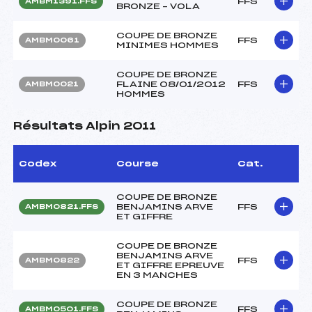
FFS
AMBM1391.FFS
BRONZE – VOLA
COUPE DE BRONZE
FFS
AMBM0061
MINIMES HOMMES
COUPE DE BRONZE
FLAINE 08/01/2012
FFS
AMBM0021
HOMMES
Résultats Alpin 2011
Codex
Course
Cat.
COUPE DE BRONZE
BENJAMINS ARVE
FFS
AMBM0821.FFS
ET GIFFRE
COUPE DE BRONZE
BENJAMINS ARVE
FFS
AMBM0822
ET GIFFRE EPREUVE
EN 3 MANCHES
COUPE DE BRONZE
FFS
AMBM0501.FFS