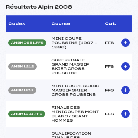
Résultats Alpin 2008
Codex
Course
Cat.
MINI COUPE
POUSSINS (1997 –
FFS
AMBM0851.FFS
1998)
SUPERFINALE
GRAND MASSIF
FFS
AMBM1212
SKIER CROSS
POUSSINS
MINI COUPE GRAND
MASSIF SKIER
FFS
AMBM1211
CROSS POUSSINS
FINALE DES
MINICOUPES MONT
FFS
AMBM1131.FFS
BLANC / GEANT
HOMMES
QUALIFICATION
FINALE DES