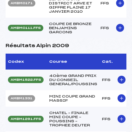
DISTRICT ARVE ET
FFS
AMBM0171
GIFFRE FLAINE 17
JANVIER 2010
COUPE DE BRONZE
BENJAMINS
FFS
AMBM0111.FFS
GARCONS
Résultats Alpin 2009
Codex
Course
Cat.
40ème GRAND PRIX
DU CONSEIL
FFS
AMBM1522.FFS
GENERAL/POUSSINS
MINI COUPE GRAND
FFS
AMBM1331
MASSIF
CHATEL – FINALE
MINI COUPE –
FFS
AMBM1291.FFS
POUSSINS –
TROPHEE DEUTER