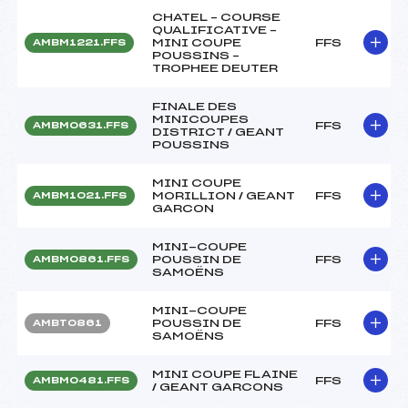
CHATEL – COURSE
QUALIFICATIVE –
MINI COUPE
FFS
AMBM1221.FFS
POUSSINS –
TROPHEE DEUTER
FINALE DES
MINICOUPES
FFS
AMBM0631.FFS
DISTRICT / GEANT
POUSSINS
MINI COUPE
MORILLION / GEANT
FFS
AMBM1021.FFS
GARCON
MINI-COUPE
POUSSIN DE
FFS
AMBM0861.FFS
SAMOËNS
MINI-COUPE
POUSSIN DE
FFS
AMBT0861
SAMOËNS
MINI COUPE FLAINE
FFS
AMBM0481.FFS
/ GEANT GARCONS