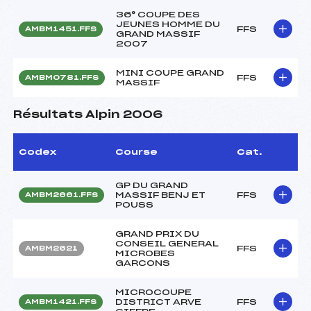
36° COUPE DES
JEUNES HOMME DU
FFS
AMBM1451.FFS
GRAND MASSIF
2007
MINI COUPE GRAND
FFS
AMBM0781.FFS
MASSIF
Résultats Alpin 2006
Codex
Course
Cat.
GP DU GRAND
MASSIF BENJ ET
FFS
AMBM2661.FFS
POUSS
GRAND PRIX DU
CONSEIL GENERAL
FFS
AMBM2621
MICROBES
GARCONS
MICROCOUPE
DISTRICT ARVE
FFS
AMBM1421.FFS