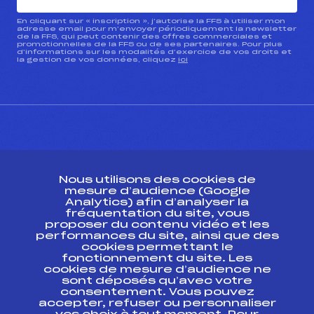
En cliquant sur « inscription », j’autorise la FFS à utiliser mon
adresse email pour m’envoyer périodiquement la newsletter
de la FFS, qui peut contenir des offres commerciales et
promotionnelles de la FFS ou de ses partenaires. Pour plus
d’informations sur les modalités d’exercice de vos droits et
la gestion de vos données, cliquez
ici
CONTACT
Nous utilisons des cookies de
ESPACE PRESSE
mesure d’audience (Google
Analytics) afin d’analyser la
fréquentation du site, vous
Ressources
proposer du contenu vidéo et les
performances du site, ainsi que des
Pass’Neige
cookies permettant le
Projet sportif fédéral
fonctionnement du site. Les
cookies de mesure d’audience ne
Projet de performance fédéral
sont déposés qu’avec votre
Antidopage
consentement. Vous pouvez
Pôle Développement, Formation, Suivi
accepter, refuser ou personnaliser
Scientifique