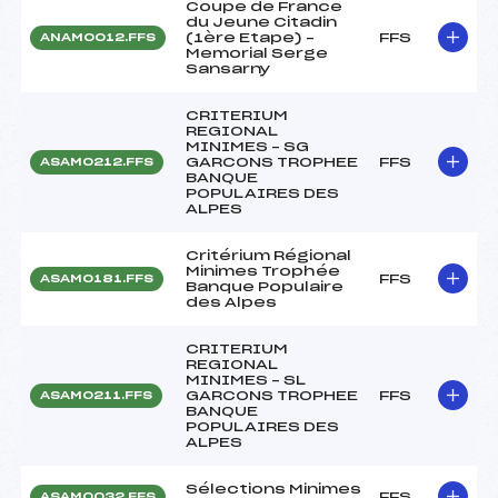
Coupe de France
du Jeune Citadin
(1ère Etape) –
FFS
ANAM0012.FFS
Memorial Serge
Sansarny
CRITERIUM
REGIONAL
MINIMES – SG
GARCONS TROPHEE
FFS
ASAM0212.FFS
BANQUE
POPULAIRES DES
ALPES
Critérium Régional
Minimes Trophée
FFS
ASAM0181.FFS
Banque Populaire
des Alpes
CRITERIUM
REGIONAL
MINIMES – SL
GARCONS TROPHEE
FFS
ASAM0211.FFS
BANQUE
POPULAIRES DES
ALPES
Sélections Minimes
FFS
ASAM0032.FFS