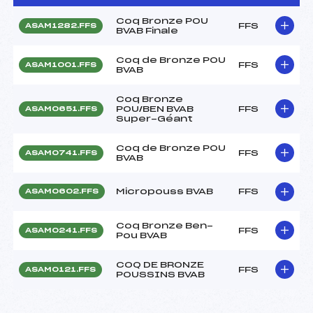
Coq Bronze POU
FFS
ASAM1282.FFS
BVAB Finale
Coq de Bronze POU
FFS
ASAM1001.FFS
BVAB
Coq Bronze
POU/BEN BVAB
FFS
ASAM0651.FFS
Super-Géant
Coq de Bronze POU
FFS
ASAM0741.FFS
BVAB
Micropouss BVAB
FFS
ASAM0602.FFS
Coq Bronze Ben-
FFS
ASAM0241.FFS
Pou BVAB
COQ DE BRONZE
FFS
ASAM0121.FFS
POUSSINS BVAB