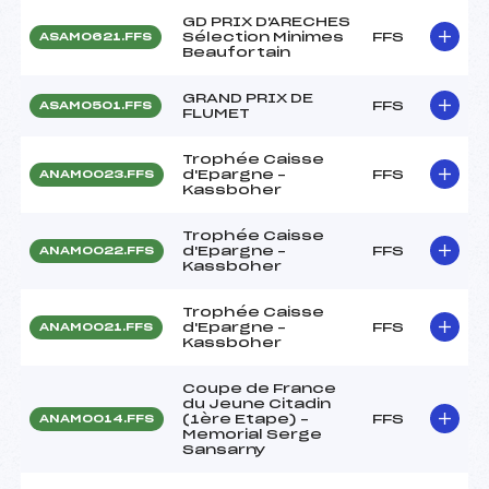
GD PRIX D'ARECHES
Sélection Minimes
FFS
ASAM0621.FFS
Beaufortain
GRAND PRIX DE
FFS
ASAM0501.FFS
FLUMET
Trophée Caisse
d'Epargne –
FFS
ANAM0023.FFS
Kassboher
Trophée Caisse
d'Epargne –
FFS
ANAM0022.FFS
Kassboher
Trophée Caisse
d'Epargne –
FFS
ANAM0021.FFS
Kassboher
Coupe de France
du Jeune Citadin
(1ère Etape) –
FFS
ANAM0014.FFS
Memorial Serge
Sansarny