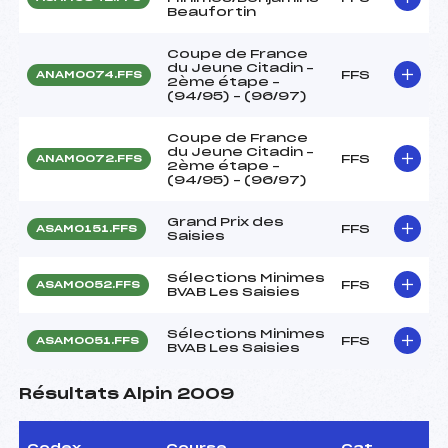
Beaufortin
Coupe de France
du Jeune Citadin –
FFS
ANAM0074.FFS
2ème étape –
(94/95) – (96/97)
Coupe de France
du Jeune Citadin –
FFS
ANAM0072.FFS
2ème étape –
(94/95) – (96/97)
Grand Prix des
FFS
ASAM0151.FFS
Saisies
Sélections Minimes
FFS
ASAM0052.FFS
BVAB Les Saisies
Sélections Minimes
FFS
ASAM0051.FFS
BVAB Les Saisies
Résultats Alpin 2009
Codex
Course
Cat.