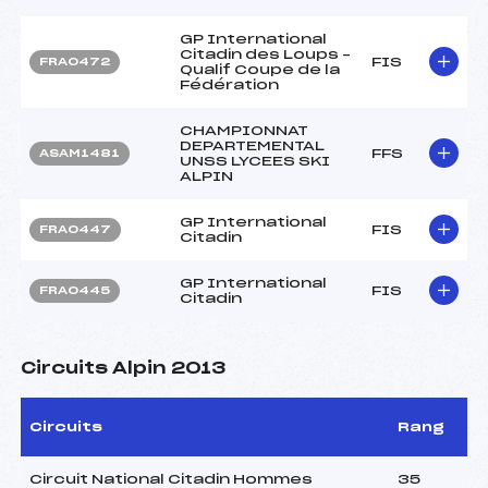
GP International
Citadin des Loups –
FIS
FRA0472
Qualif Coupe de la
Fédération
CHAMPIONNAT
DEPARTEMENTAL
FFS
ASAM1481
UNSS LYCEES SKI
ALPIN
GP International
FIS
FRA0447
Citadin
GP International
FIS
FRA0445
Citadin
Circuits Alpin 2013
Circuits
Rang
Circuit National Citadin Hommes
35