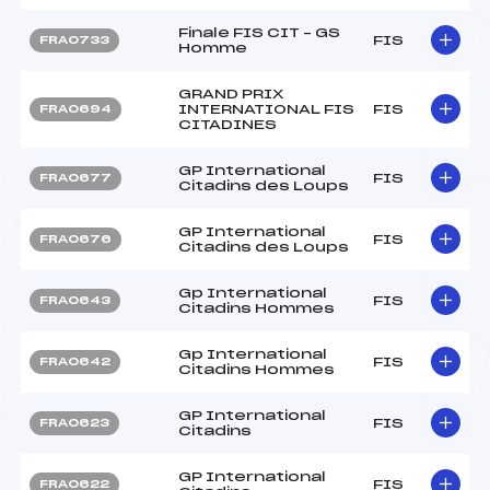
Finale FIS CIT – GS
FIS
FRA0733
Homme
GRAND PRIX
INTERNATIONAL FIS
FIS
FRA0694
CITADINES
GP International
FIS
FRA0677
Citadins des Loups
GP International
FIS
FRA0676
Citadins des Loups
Gp International
FIS
FRA0643
Citadins Hommes
Gp International
FIS
FRA0642
Citadins Hommes
GP International
FIS
FRA0623
Citadins
GP International
FIS
FRA0622