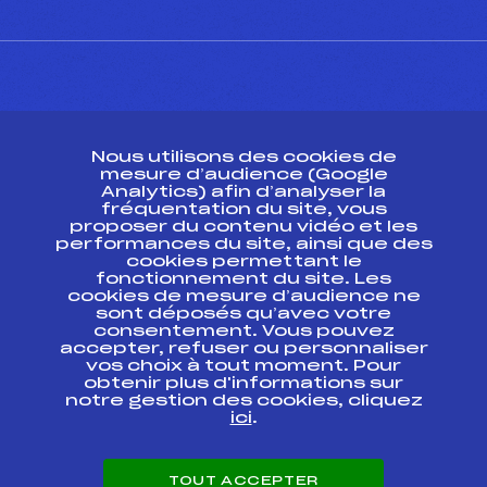
CONTACT
Nous utilisons des cookies de
ESPACE PRESSE
mesure d’audience (Google
Analytics) afin d’analyser la
fréquentation du site, vous
Ressources
proposer du contenu vidéo et les
performances du site, ainsi que des
Pass’Neige
cookies permettant le
Projet sportif fédéral
fonctionnement du site. Les
cookies de mesure d’audience ne
Projet de performance fédéral
sont déposés qu’avec votre
Antidopage
consentement. Vous pouvez
Pôle Développement, Formation, Suivi
accepter, refuser ou personnaliser
Scientifique
vos choix à tout moment. Pour
Listes ministérielles
obtenir plus d'informations sur
notre gestion des cookies, cliquez
Pôle vie de l’athlète
ici
.
Enseignement professionnel
Informatique et chronométrage
Circuits
TOUT ACCEPTER