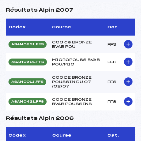
Résultats Alpin 2007
Codex
Course
Cat.
COQ de BRONZE
FFS
ASAM0831.FFS
BVAB POU
MICROPOUSS BVAB
FFS
ASAM0601.FFS
POU/MIC
COQ DE BRONZE
POUSSIN DU 07
FFS
ASAM0011.FFS
/02/07
COQ DE BRONZE
FFS
ASAM0421.FFS
BVAB POUSSINS
Résultats Alpin 2006
Codex
Course
Cat.