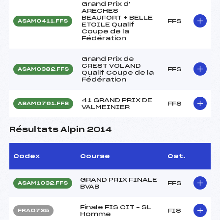
Grand Prix d'
ARECHES
BEAUFORT + BELLE
FFS
ASAM0411.FFS
ETOILE Qualif
Coupe de la
Fédération
Grand Prix de
CREST VOLAND
FFS
ASAM0382.FFS
Qualif Coupe de la
Fédération
41 GRAND PRIX DE
FFS
ASAM0761.FFS
VALMEINIER
Résultats Alpin 2014
Codex
Course
Cat.
GRAND PRIX FINALE
FFS
ASAM1032.FFS
BVAB
Finale FIS CIT – SL
FIS
FRA0735
Homme