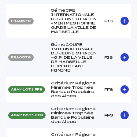
5émeCPE
INTERNATIONALE
DU JEUNE CITADIN
FIS
FRA0579
–MINIMES HOMME
G.P.DE LA VILLE DE
MARSEILLE
5émeCOUPE
INTERNATIONALE
DU JEUNE CITADIN
-G.P. DE LA VILLE
FIS
FRA0578
DE MARSEILLE-
SUPER GEANT
MINIME
Critérium Régional
Minimes Trophée
FFS
ASAM1071.FFS
Banque Populaire
des Alpes
Critérium Régional
Minimes Trophée
FFS
ASAM0971.FFS
Banque Populaire
des Alpes
Critérium Régional