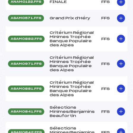
FINALE
FFS
ANAM0122.FFS
Grand Prix d'Héry
FFS
ASAM0571.FFS
Critérium Régional
Minimes Trophée
FFS
ASAM0882.FFS
Banque Populaire
des Alpes
Critérium Régional
Minimes Trophée
FFS
ASAM0971.FFS
Banque Populaire
des Alpes
Critérium Régional
Minimes Trophée
FFS
ASAM0881.FFS
Banque Populaire
des Alpes
Sélections
Minimes/Benjamins
FFS
ASAM0841.FFS
Beaufortin
Sélections
Minimes/Benjamins
FFS
ASAM0842.FFS