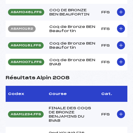
COQ DE BRONZE
FFS
ASAM0461.FFS
BEN BEAUFORTIN
Coq de Bronze BEN
FFS
ASAM0162
Beaufortin
Coq de Bronze BEN
FFS
ASAM0161.FFS
Beaufortin
Coq de Bronze BEN
FFS
ASAM0071.FFS
BVAB
Résultats Alpin 2008
Codex
Course
Cat.
FINALE DES COQS
DE BRONZE
FFS
ASAM1234.FFS
BENJAMINS DU
BVAB
2nd YOUNG FIS