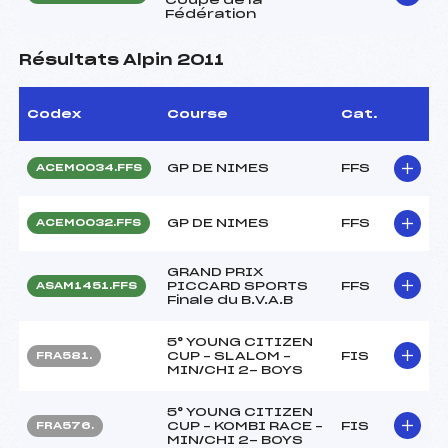
Fédération
Résultats Alpin 2011
Codex
Course
Cat.
GP DE NIMES
FFS
ACEM0034.FFS
GP DE NIMES
FFS
ACEM0032.FFS
GRAND PRIX
PICCARD SPORTS
FFS
ASAM1451.FFS
Finale du B.V.A.B
5° YOUNG CITIZEN
CUP – SLALOM –
FIS
FRA581.
MIN/CHI 2- BOYS
5° YOUNG CITIZEN
CUP – KOMBI RACE –
FIS
FRA576.
MIN/CHI 2- BOYS