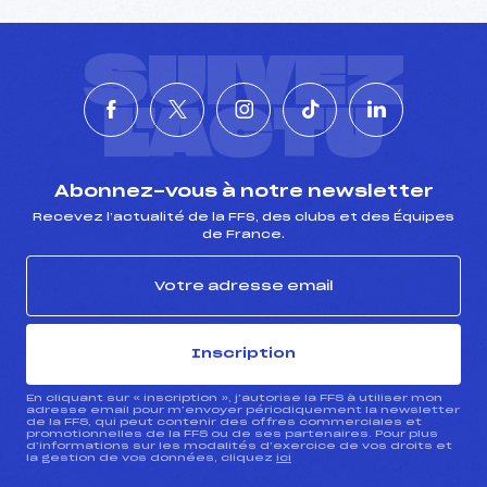
SUIVEZ
L'ACTU
Abonnez-vous à notre newsletter
Recevez l’actualité de la FFS, des clubs et des Équipes
de France.
Inscription
En cliquant sur « inscription », j’autorise la FFS à utiliser mon
adresse email pour m’envoyer périodiquement la newsletter
de la FFS, qui peut contenir des offres commerciales et
promotionnelles de la FFS ou de ses partenaires. Pour plus
d’informations sur les modalités d’exercice de vos droits et
la gestion de vos données, cliquez
ici