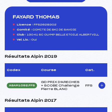
FAYARD THOMAS
foi(s) le ski
Licence :
FFS2628302
Comité :
COMITE DE SKI DE SAVOIE
Club :
13041 SC OLYMP BELLE ETOILE ALBERTVILL
Val. Lic. :
Oui
Résultats Alpin 2019
Codex
Course
Cat.
GD PRIX D'ARECHES
+ SCOBE Challenge
FFS
ASAM1092.FFS
Pierre BLANC
Résultats Alpin 2017