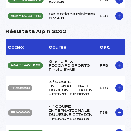
B.V.A.B
Sélections Minimes
FFS
ASAM0031.FFS
B.V.A.B
Résultats Alpin 2010
Codex
Course
Cat.
Grand Prix
PICCARD SPORTS
FFS
ASAM1461.FFS
Finale BVAB
4° COUPE
INTERNATIONALE
FIS
FRA0668
DU JEUNE CITADIN
– MIN/CHI 2 BOYS
4° COUPE
INTERNATIONALE
FIS
FRA0666
DU JEUNE CITADIN
– MIN/CHI 2 BOYS