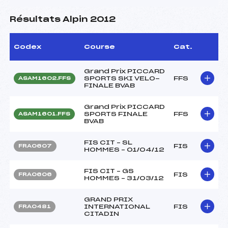
Résultats Alpin 2012
Codex
Course
Cat.
Grand Prix PICCARD
SPORTS SKI VELO-
FFS
ASAM1602.FFS
FINALE BVAB
Grand Prix PICCARD
SPORTS FINALE
FFS
ASAM1601.FFS
BVAB
FIS CIT – SL
FIS
FRA0607
HOMMES – 01/04/12
FIS CIT – GS
FIS
FRA0606
HOMMES – 31/03/12
GRAND PRIX
INTERNATIONAL
FIS
FRA0481
CITADIN