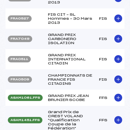
2013
FIS CIT – SL
Hommes – 30 Mars
FIS
FRA0527
2013
GRAND PRIX
CARBONERO
FIS
FRA7049
ISOLATION
GRAND PRIX
INTERNATIONAL
FIS
FRA0511
CITADIN
CHAMPIONNATS DE
FRANCE FIS
FIS
FRA0509
CITADINS
GRAND PRIX JEAN
FFS
ASAM1061.FFS
BRUNIER SCOBE
Grand Prix de
CREST VOLAND
"Qualification
FFS
ASAM1451.FFS
Coupe de la
Fédération"