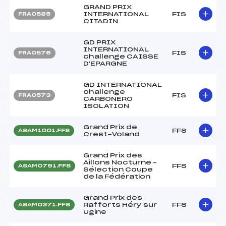
GRAND PRIX
INTERNATIONAL
FIS
FRA0585
CITADIN
GD PRIX
INTERNATIONAL
FIS
FRA0576
challenge CAISSE
D'EPARGNE
GD INTERNATIONAL
challenge
FIS
FRA0573
CARBONERO
ISOLATION
Grand Prix de
FFS
ASAM1001.FFS
Crest-Voland
Grand Prix des
Aillons Nocturne –
FFS
ASAM0791.FFS
Sélection Coupe
de la Fédération
Grand Prix des
Rafforts Héry sur
FFS
ASAM0371.FFS
Ugine