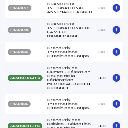
GRAND PRIX
INTERNATIONAL
FIS
FRA0547
ANNEMASSE AGGLO
GRAND PRIX
INTERNATIONAL DE
FIS
FRA0545
LA VILLE
D'ANNEMASSE
Grand Prix
International
FIS
FRA0533
Citadin des Loups
Grand Prix de
Flumet – Sélection
Coupe de la
FFS
ASAM0491.FFS
Fédération
MEMORIAL LUCIEN
GROSSET
Grand Prix
International
FIS
FRA0531
Citadin des Loups
Grand Prix des
Saisies – Sélection
FFS
ASAM0241.FFS
Coupe de la