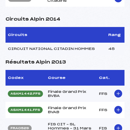
Citadins
Circuits Alpin 2014
Circuits
Rang
CIRCUIT NATIONAL CITADIN HOMMES
45
Résultats Alpin 2013
Codex
Course
Cat.
Finale Grand Prix
FFS
ASAM1442.FFS
BVBA
Finale Grand Prix
FFS
ASAM1441.FFS
BVAB
FIS CIT – SL
Hommes – 31 Mars
FIS
FRA0529