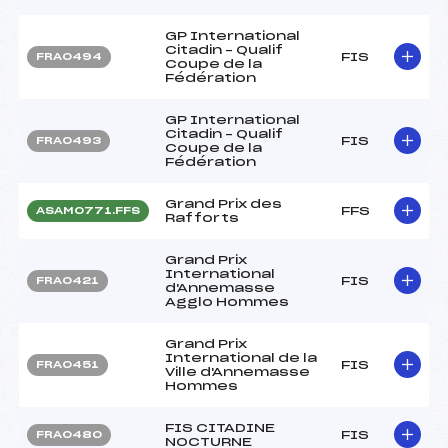
GP International
Citadin – Qualif
FIS
FRA0494
Coupe de la
Fédération
GP International
Citadin – Qualif
FIS
FRA0493
Coupe de la
Fédération
Grand Prix des
FFS
ASAM0771.FFS
Rafforts
Grand Prix
International
FIS
FRA0421
d'Annemasse
Agglo Hommes
Grand Prix
International de la
FIS
FRA0451
Ville d'Annemasse
Hommes
FIS CITADINE
FIS
FRA0480
NOCTURNE