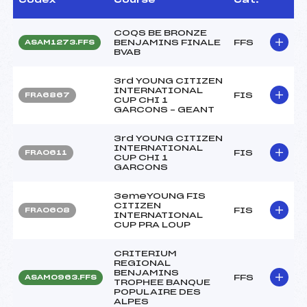
COQS BE BRONZE
BENJAMINS FINALE
FFS
ASAM1273.FFS
BVAB
3rd YOUNG CITIZEN
INTERNATIONAL
FIS
FRA6867
CUP CHI 1
GARCONS – GEANT
3rd YOUNG CITIZEN
INTERNATIONAL
FIS
FRA0611
CUP CHI 1
GARCONS
3emeYOUNG FIS
CITIZEN
FIS
FRA0608
INTERNATIONAL
CUP PRA LOUP
CRITERIUM
REGIONAL
BENJAMINS
FFS
ASAM0963.FFS
TROPHEE BANQUE
POPULAIRE DES
ALPES