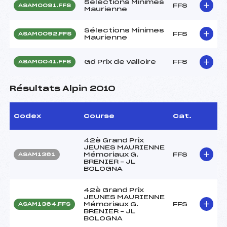
Sélections Minimes
FFS
ASAM0091.FFS
Maurienne
Sélections Minimes
FFS
ASAM0092.FFS
Maurienne
Gd Prix de Valloire
FFS
ASAM0041.FFS
Résultats Alpin 2010
Codex
Course
Cat.
42è Grand Prix
JEUNES MAURIENNE
Mémoriaux G.
FFS
ASAM1361
BRENIER – JL
BOLOGNA
42è Grand Prix
JEUNES MAURIENNE
Mémoriaux G.
FFS
ASAM1364.FFS
BRENIER – JL
BOLOGNA