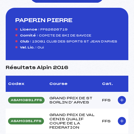
PAPERIN PIERRE
foi(s) le ski
Licence :
FFS2626719
Comité :
COMITE DE SKI DE SAVOIE
Club :
13081 CLUB DES SPORTS ST JEAN D'ARVES
Val. Lic. :
Oui
Résultats Alpin 2016
Codex
Course
Cat.
GRAND PRIX DE ST
FFS
ASAM0891.FFS
SORLIN D' ARVES
GRAND PRIX DE VAL
CENIS QUALIF
FFS
ASAM0351.FFS
COUPE DE LA
FEDERATION