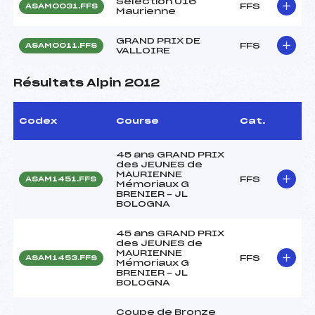
Sélection U16
FFS
ASAM0031.FFS
Maurienne
GRAND PRIX DE
FFS
ASAM0011.FFS
VALLOIRE
Résultats Alpin 2012
Codex
Course
Cat.
45 ans GRAND PRIX
des JEUNES de
MAURIENNE
FFS
ASAM1451.FFS
Mémoriaux G
BRENIER – JL
BOLOGNA
45 ans GRAND PRIX
des JEUNES de
MAURIENNE
FFS
ASAM1453.FFS
Mémoriaux G
BRENIER – JL
BOLOGNA
Coupe de Bronze