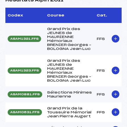
Résultats Alpin 2011
Codex
Course
Cat.
Grand Prix des
JEUNES de
MAURIENNE
FFS
ASAM1321.FFS
Mémoriaux
BRENIER Georges –
BOLOGNA Jean Luc
Grand Prix des
JEUNES de
MAURIENNE
FFS
ASAM1323.FFS
Mémoriaux
BRENIER Georges –
BOLOGNA Jean Luc
Sélections Minimes
FFS
ASAM0881.FFS
Maurienne
Grand Prix de la
Toussuire Mémorial
FFS
ASAM0631.FFS
Jean Pierre Augert