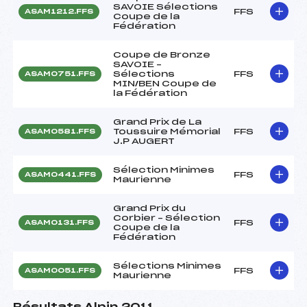
SAVOIE Sélections
FFS
ASAM1212.FFS
Coupe de la
Fédération
Coupe de Bronze
SAVOIE –
Sélections
FFS
ASAM0751.FFS
MIN/BEN Coupe de
la Fédération
Grand Prix de La
Toussuire Mémorial
FFS
ASAM0581.FFS
J.P AUGERT
Sélection Minimes
FFS
ASAM0441.FFS
Maurienne
Grand Prix du
Corbier – Sélection
FFS
ASAM0131.FFS
Coupe de la
Fédération
Sélections Minimes
FFS
ASAM0051.FFS
Maurienne