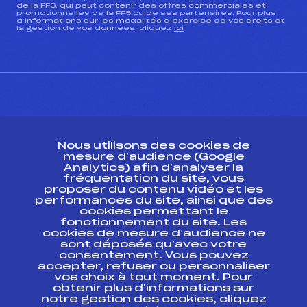
de la FFS, qui peut contenir des offres commerciales et
promotionnelles de la FFS ou de ses partenaires. Pour plus
d’informations sur les modalités d’exercice de vos droits et
la gestion de vos données, cliquez
ici
CONTACT
Nous utilisons des cookies de
ESPACE PRESSE
mesure d’audience (Google
Analytics) afin d’analyser la
fréquentation du site, vous
Ressources
proposer du contenu vidéo et les
performances du site, ainsi que des
Pass’Neige
cookies permettant le
Projet sportif fédéral
fonctionnement du site. Les
cookies de mesure d’audience ne
Projet de performance fédéral
sont déposés qu’avec votre
Antidopage
consentement. Vous pouvez
Pôle Développement, Formation, Suivi
accepter, refuser ou personnaliser
Scientifique
vos choix à tout moment. Pour
Listes ministérielles
obtenir plus d'informations sur
notre gestion des cookies, cliquez
Pôle vie de l’athlète