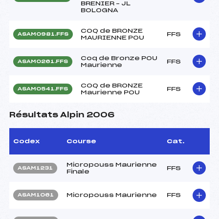
BRENIER – JL
BOLOGNA
COQ de BRONZE
FFS
ASAM0981.FFS
MAURIENNE POU
Coq de Bronze POU
FFS
ASAM0261.FFS
Maurienne
COQ de BRONZE
FFS
ASAM0541.FFS
Maurienne POU
Résultats Alpin 2006
Codex
Course
Cat.
Micropouss Maurienne
FFS
ASAM1231
Finale
Micropouss Maurienne
FFS
ASAM1061