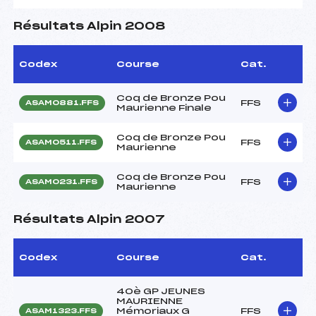
Résultats Alpin 2008
Codex
Course
Cat.
Coq de Bronze Pou
FFS
ASAM0881.FFS
Maurienne Finale
Coq de Bronze Pou
FFS
ASAM0511.FFS
Maurienne
Coq de Bronze Pou
FFS
ASAM0231.FFS
Maurienne
Résultats Alpin 2007
Codex
Course
Cat.
40è GP JEUNES
MAURIENNE
Mémoriaux G
FFS
ASAM1323.FFS