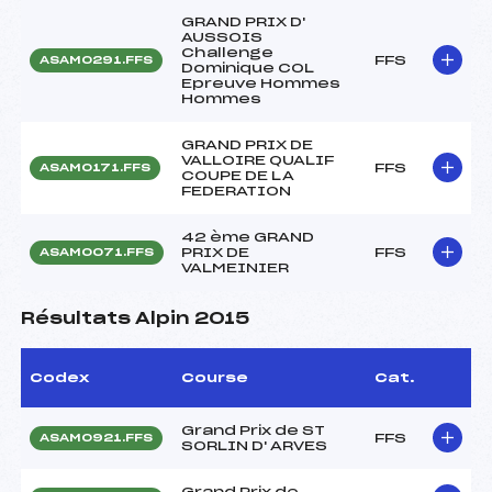
GRAND PRIX D'
AUSSOIS
Challenge
FFS
ASAM0291.FFS
Dominique COL
Epreuve Hommes
Hommes
GRAND PRIX DE
VALLOIRE QUALIF
FFS
ASAM0171.FFS
COUPE DE LA
FEDERATION
42 ème GRAND
PRIX DE
FFS
ASAM0071.FFS
VALMEINIER
Résultats Alpin 2015
Codex
Course
Cat.
Grand Prix de ST
FFS
ASAM0921.FFS
SORLIN D' ARVES
Grand Prix de