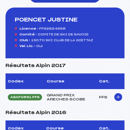
POENCET JUSTINE
foi(s) le ski
Licence :
FFS2624556
Comité :
COMITE DE SKI DE SAVOIE
Club :
13070 SKI CLUB DE LA GIETTAZ
Val. Lic. :
Oui
Résultats Alpin 2017
Codex
Course
Cat.
GRAND PRIX
FFS
ASAF0651.FFS
ARECHES SCOBE
Résultats Alpin 2016
Codex
Course
Cat.