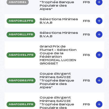
"Trophée Banque
FFS
ASAF0681
Populaire des
Alpes"
Sélections Minimes
FFS
ASAF0612.FFS
B.V.A.B
Sélections Minimes
FFS
ASAF0611.FFS
B.V.A.B
Grand Prix de
Flumet – Sélection
Coupe de la
FFS
ASAF0491.FFS
Fédération
MEMORIAL LUCIEN
GROSSET
Coupe d'Argent
Minimes SAVOIE
"Trophée Banque
FFS
ASAF0262.FFS
Populaire des
Alpes"
Coupe d'Argent
Minimes SAVOIE
"Trophée Banque
FFS
ASAF0261.FFS
Populaire des