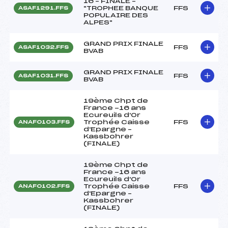
16 – FINALE –
"TROPHEE BANQUE
FFS
ASAF1291.FFS
POPULAIRE DES
ALPES"
GRAND PRIX FINALE
FFS
ASAF1032.FFS
BVAB
GRAND PRIX FINALE
FFS
ASAF1031.FFS
BVAB
19ème Chpt de
France -16 ans
Ecureuils d'Or
Trophée Caisse
FFS
ANAF0103.FFS
d'Epargne –
Kassbohrer
(FINALE)
19ème Chpt de
France -16 ans
Ecureuils d'Or
Trophée Caisse
FFS
ANAF0102.FFS
d'Epargne –
Kassbohrer
(FINALE)