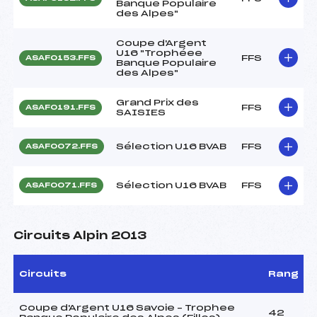
Banque Populaire
des Alpes"
Coupe d'Argent
U16 "Trophéee
FFS
ASAF0153.FFS
Banque Populaire
des Alpes"
Grand Prix des
FFS
ASAF0191.FFS
SAISIES
Sélection U16 BVAB
FFS
ASAF0072.FFS
Sélection U16 BVAB
FFS
ASAF0071.FFS
Circuits Alpin 2013
Circuits
Rang
Coupe d'Argent U16 Savoie – Trophee
42