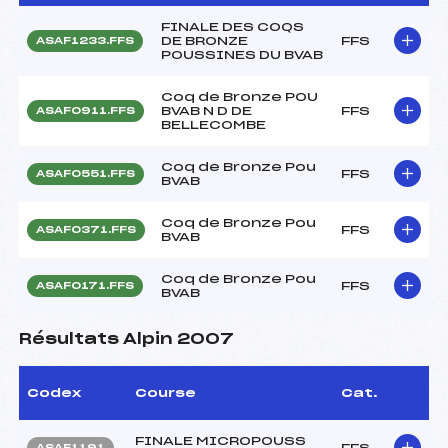
FINALE DES COQS
DE BRONZE
FFS
ASAF1233.FFS
POUSSINES DU BVAB
Coq de Bronze POU
BVAB N D DE
FFS
ASAF0911.FFS
BELLECOMBE
Coq de Bronze Pou
FFS
ASAF0551.FFS
BVAB
Coq de Bronze Pou
FFS
ASAF0371.FFS
BVAB
Coq de Bronze Pou
FFS
ASAF0171.FFS
BVAB
Résultats Alpin 2007
Codex
Course
Cat.
FINALE MICROPOUSS
FFS
ASAF1191