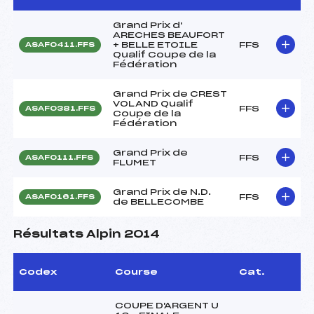
Grand Prix d'
ARECHES BEAUFORT
+ BELLE ETOILE
FFS
ASAF0411.FFS
Qualif Coupe de la
Fédération
Grand Prix de CREST
VOLAND Qualif
FFS
ASAF0381.FFS
Coupe de la
Fédération
Grand Prix de
FFS
ASAF0111.FFS
FLUMET
Grand Prix de N.D.
FFS
ASAF0161.FFS
de BELLECOMBE
Résultats Alpin 2014
Codex
Course
Cat.
COUPE D'ARGENT U