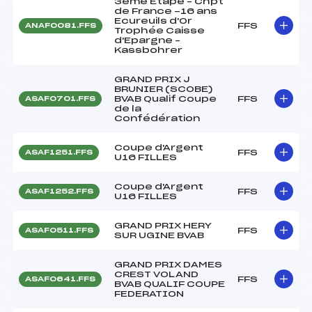
3ème Etape – Chpt
de France -16 ans
Ecureuils d'Or
FFS
ANAF0081.FFS
Trophée Caisse
d'Epargne –
Kassbohrer
GRAND PRIX J
BRUNIER (SCOBE)
BVAB Qualif Coupe
FFS
ASAF0701.FFS
de la
Confédération
Coupe d'Argent
FFS
ASAF1251.FFS
U16 FILLES
Coupe d'Argent
FFS
ASAF1252.FFS
U16 FILLES
GRAND PRIX HERY
FFS
ASAF0511.FFS
SUR UGINE BVAB
GRAND PRIX DAMES
CREST VOLAND
FFS
ASAF0641.FFS
BVAB QUALIF COUPE
FEDERATION