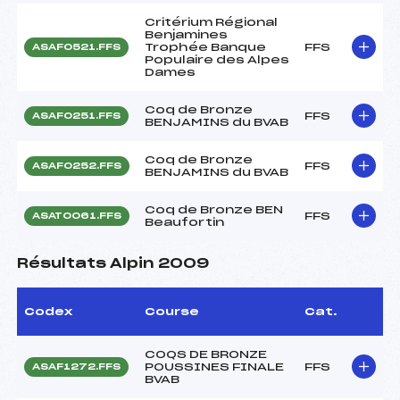
Critérium Régional
Benjamines
Trophée Banque
FFS
ASAF0521.FFS
Populaire des Alpes
Dames
Coq de Bronze
FFS
ASAF0251.FFS
BENJAMINS du BVAB
Coq de Bronze
FFS
ASAF0252.FFS
BENJAMINS du BVAB
Coq de Bronze BEN
FFS
ASAT0061.FFS
Beaufortin
Résultats Alpin 2009
Codex
Course
Cat.
COQS DE BRONZE
POUSSINES FINALE
FFS
ASAF1272.FFS
BVAB