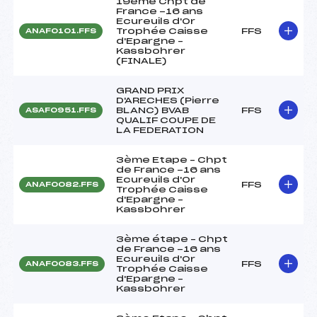
19ème Chpt de
France -16 ans
Ecureuils d'Or
Trophée Caisse
FFS
ANAF0101.FFS
d'Epargne –
Kassbohrer
(FINALE)
GRAND PRIX
D'ARECHES (Pierre
BLANC) BVAB
FFS
ASAF0951.FFS
QUALIF COUPE DE
LA FEDERATION
3ème Etape – Chpt
de France -16 ans
Ecureuils d'Or
FFS
ANAF0082.FFS
Trophée Caisse
d'Epargne –
Kassbohrer
3ème étape – Chpt
de France -16 ans
Ecureuils d'Or
FFS
ANAF0083.FFS
Trophée Caisse
d'Epargne –
Kassbohrer