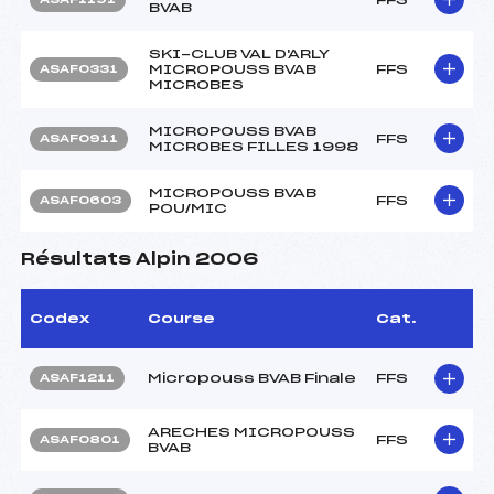
BVAB
SKI-CLUB VAL D'ARLY
MICROPOUSS BVAB
FFS
ASAF0331
MICROBES
MICROPOUSS BVAB
FFS
ASAF0911
MICROBES FILLES 1998
MICROPOUSS BVAB
FFS
ASAF0603
POU/MIC
Résultats Alpin 2006
Codex
Course
Cat.
Micropouss BVAB Finale
FFS
ASAF1211
ARECHES MICROPOUSS
FFS
ASAF0801
BVAB