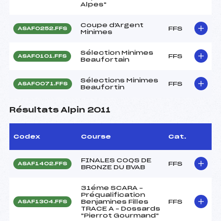
Alpes"
Coupe d'Argent
FFS
ASAF0252.FFS
Minimes
Sélection Minimes
FFS
ASAF0101.FFS
Beaufortain
Sélections Minimes
FFS
ASAF0071.FFS
Beaufortin
Résultats Alpin 2011
Codex
Course
Cat.
FINALES COQS DE
FFS
ASAF1402.FFS
BRONZE DU BVAB
31éme SCARA –
Préqualification
Benjamines Filles
FFS
ASAF1304.FFS
TRACE A – Dossards
"Pierrot Gourmand"