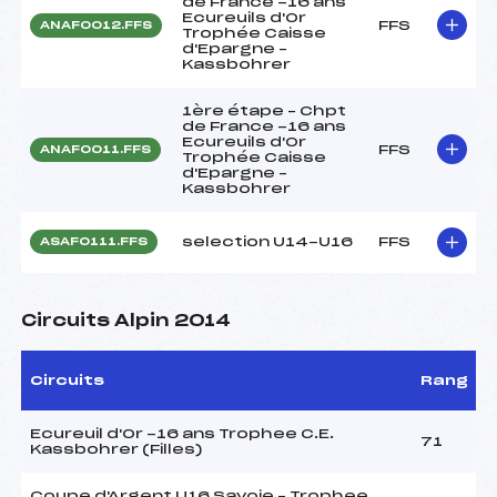
de France -16 ans
Ecureuils d'Or
FFS
ANAF0012.FFS
Trophée Caisse
d'Epargne –
Kassbohrer
1ère étape – Chpt
de France -16 ans
Ecureuils d'Or
FFS
ANAF0011.FFS
Trophée Caisse
d'Epargne –
Kassbohrer
selection U14-U16
FFS
ASAF0111.FFS
Circuits Alpin 2014
Circuits
Rang
Ecureuil d'Or -16 ans Trophee C.E.
71
Kassbohrer (Filles)
Coupe d'Argent U16 Savoie – Trophee