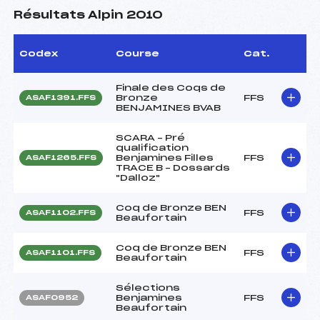
Résultats Alpin 2010
Codex
Course
Cat.
Finale des Coqs de
Bronze
FFS
ASAF1391.FFS
BENJAMINES BVAB
SCARA – Pré
qualification
Benjamines Filles
FFS
ASAF1265.FFS
TRACE B – Dossards
"Dalloz"
Coq de Bronze BEN
FFS
ASAF1102.FFS
Beaufortain
Coq de Bronze BEN
FFS
ASAF1101.FFS
Beaufortain
Sélections
Benjamines
FFS
ASAF0952
Beaufortain