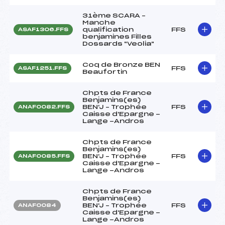
31ème SCARA –
Manche
qualification
FFS
ASAF1306.FFS
benjamines Filles
Dossards "Veolia"
Coq de Bronze BEN
FFS
ASAF1251.FFS
Beaufortin
Chpts de France
Benjamins(es)
BEN'J – Trophée
FFS
ANAF0082.FFS
Caisse d'Epargne -
Lange -Andros
Chpts de France
Benjamins(es)
BEN'J – Trophée
FFS
ANAF0085.FFS
Caisse d'Epargne -
Lange -Andros
Chpts de France
Benjamins(es)
BEN'J – Trophée
FFS
ANAF0084
Caisse d'Epargne -
Lange -Andros