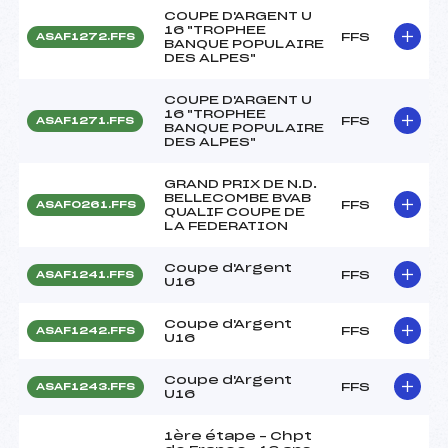
COUPE D'ARGENT U
16 "TROPHEE
FFS
ASAF1272.FFS
BANQUE POPULAIRE
DES ALPES"
COUPE D'ARGENT U
16 "TROPHEE
FFS
ASAF1271.FFS
BANQUE POPULAIRE
DES ALPES"
GRAND PRIX DE N.D.
BELLECOMBE BVAB
FFS
ASAF0261.FFS
QUALIF COUPE DE
LA FEDERATION
Coupe d'Argent
FFS
ASAF1241.FFS
U16
Coupe d'Argent
FFS
ASAF1242.FFS
U16
Coupe d'Argent
FFS
ASAF1243.FFS
U16
1ère étape – Chpt