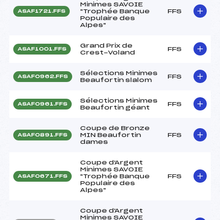
Minimes SAVOIE
"Trophée Banque
FFS
ASAF1721.FFS
Populaire des
Alpes"
Grand Prix de
FFS
ASAF1001.FFS
Crest-Voland
Sélections Minimes
FFS
ASAF0962.FFS
Beaufortin slalom
Sélections Minimes
FFS
ASAF0961.FFS
Beaufortin géant
Coupe de Bronze
MIN Beaufortin
FFS
ASAF0891.FFS
dames
Coupe d'Argent
Minimes SAVOIE
"Trophée Banque
FFS
ASAF0671.FFS
Populaire des
Alpes"
Coupe d'Argent
Minimes SAVOIE