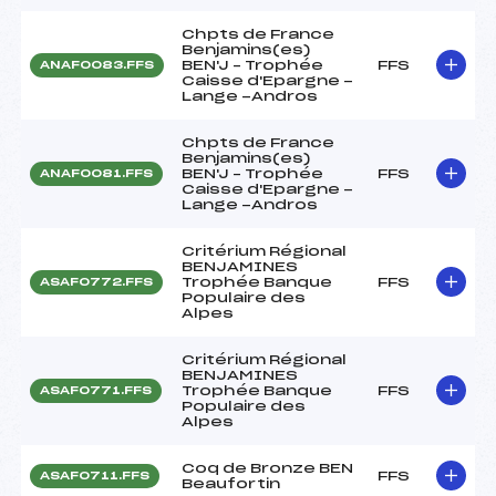
Chpts de France
Benjamins(es)
BEN'J – Trophée
FFS
ANAF0083.FFS
Caisse d'Epargne -
Lange -Andros
Chpts de France
Benjamins(es)
BEN'J – Trophée
FFS
ANAF0081.FFS
Caisse d'Epargne -
Lange -Andros
Critérium Régional
BENJAMINES
Trophée Banque
FFS
ASAF0772.FFS
Populaire des
Alpes
Critérium Régional
BENJAMINES
Trophée Banque
FFS
ASAF0771.FFS
Populaire des
Alpes
Coq de Bronze BEN
FFS
ASAF0711.FFS
Beaufortin