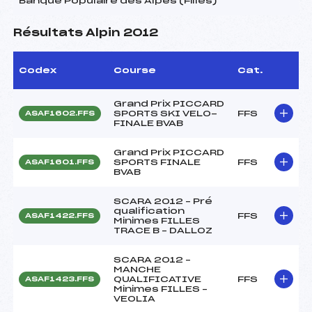
Banque Populaire des Alpes (Filles)
Résultats Alpin 2012
Codex
Course
Cat.
Grand Prix PICCARD
SPORTS SKI VELO-
FFS
ASAF1602.FFS
FINALE BVAB
Grand Prix PICCARD
SPORTS FINALE
FFS
ASAF1601.FFS
BVAB
SCARA 2012 – Pré
qualification
FFS
ASAF1422.FFS
Minimes FILLES
TRACE B – DALLOZ
SCARA 2012 –
MANCHE
QUALIFICATIVE
FFS
ASAF1423.FFS
Minimes FILLES –
VEOLIA