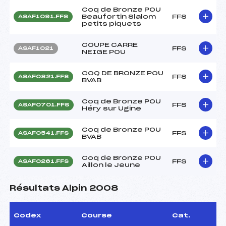
Coq de Bronze POU
Beaufortin Slalom
FFS
ASAF1091.FFS
petits piquets
COUPE CARRE
FFS
ASAF1021
NEIGE POU
COQ DE BRONZE POU
FFS
ASAF0821.FFS
BVAB
Coq de Bronze POU
FFS
ASAF0701.FFS
Héry sur Ugine
Coq de Bronze POU
FFS
ASAF0541.FFS
BVAB
Coq de Bronze POU
FFS
ASAF0261.FFS
Aillon le Jeune
Résultats Alpin 2008
Codex
Course
Cat.