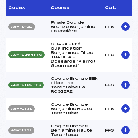
Codex
Course
Cat.
Finale Coq de
Bronze Benjamins
FFS
ASAT1421
La Rosière
SCARA – Pré
qualification
Benjamines Filles
FFS
ASAF1264.FFS
TRACE A –
Dossards "Pierrot
Gourmand"
Coq de Bronze BEN
Filles Hte
FFS
ASAF1191.FFS
Tarentaise La
ROSIERE
Coq de Bronze
Benjamins Haute
FFS
ASAF1131
Tarentaise
Coq de Bronze
Benjamins Haute
FFS
ASAT1131
Tarentaise