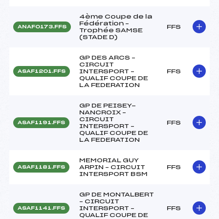
4ème Coupe de la
Fédération –
FFS
ANAF0173.FFS
Trophée SAMSE
(STADE D)
GP DES ARCS –
CIRCUIT
INTERSPORT –
FFS
ASAF1201.FFS
QUALIF COUPE DE
LA FEDERATION
GP DE PEISEY-
NANCROIX –
CIRCUIT
FFS
ASAF1191.FFS
INTERSPORT –
QUALIF COUPE DE
LA FEDERATION
MEMORIAL GUY
ARPIN – CIRCUIT
FFS
ASAF1181.FFS
INTERSPORT BSM
GP DE MONTALBERT
– CIRCUIT
INTERSPORT –
FFS
ASAF1141.FFS
QUALIF COUPE DE