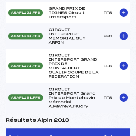
GRAND PRIX DE
TIGNES Circuit
FFS
ASAF1131.FFS
Intersport
CIRCUIT
INTERSPORT
FFS
ASAF1151.FFS
MEMORIAL GUY
ARPIN
CIRCUIT
INTERSPORT GRAND
PRIX DE
FFS
ASAF1171.FFS
MONTALBERT
QUALIF COUPE DE LA
FEDERATION
CIRCUIT
INTERSPORT Grand
Prix de Montchavin
FFS
ASAF1161.FFS
Mémorial
A.Favre/A.Mudry
Résultats Alpin 2013