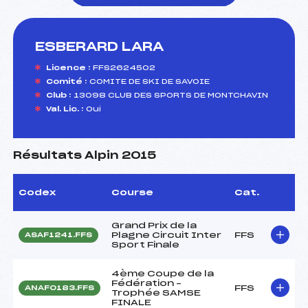
ESBERARD LARA
foi(s) le ski
Licence :
FFS2624502
Comité :
COMITE DE SKI DE SAVOIE
Club :
13098 CLUB DES SPORTS DE MONTCHAVIN
Val. Lic. :
Oui
Résultats Alpin 2015
Codex
Course
Cat.
Grand Prix de la
Plagne Circuit Inter
FFS
ASAF1241.FFS
Sport Finale
4ème Coupe de la
Fédération –
FFS
ANAF0183.FFS
Trophée SAMSE
FINALE