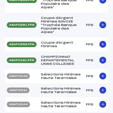
"Trophée Banque
FFS
ASAF0262.FFS
Populaire des
Alpes"
Coupe d'Argent
Minimes SAVOIE
"Trophée Banque
FFS
ASAF0261.FFS
Populaire des
Alpes"
Coupe d'Argent
FFS
ASAF0252.FFS
Minimes
CHAMPIONNAT
DEPARTEMENTAL
FFS
ASAF0181.FFS
UNSS COLLEGES
Sélections Minimes
FFS
ASAT0043
Haute Tarentaise
Sélections Minimes
FFS
ASAT0041
Haute Tarentaise
Sélections Minimes
FFS
ASAT0044
Haute Tarentaise