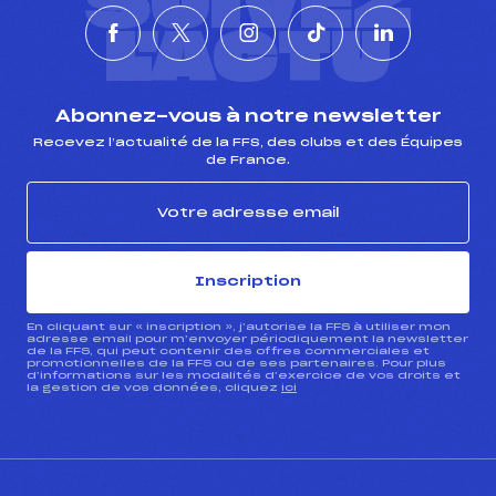
SUIVEZ
L'ACTU
Abonnez-vous à notre newsletter
Recevez l’actualité de la FFS, des clubs et des Équipes
de France.
Inscription
En cliquant sur « inscription », j’autorise la FFS à utiliser mon
adresse email pour m’envoyer périodiquement la newsletter
de la FFS, qui peut contenir des offres commerciales et
promotionnelles de la FFS ou de ses partenaires. Pour plus
d’informations sur les modalités d’exercice de vos droits et
la gestion de vos données, cliquez
ici