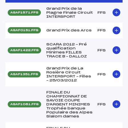
Grand Prix de la
Plagne Finale Circuit
FFS
ASAF1571.FFS
INTERSPORT
Grand Prix des Arcs
FFS
ASAF0151.FFS
SCARA 2012 – Pré
qualification
FFS
ASAF1422.FFS
Minimes FILLES
TRACE B – DALLOZ
Grand Prix de La
Rosière Circuit
FFS
ASAF1351.FFS
INTERSPORT – Filles
– 25/03/2012
FINALE DU
CHAMPIONNAT DE
SAVOIE COUPE
D'ARGENT MINIMES
FFS
ASAF1061.FFS
Trophée banque
Populaire des Alpes
Slalom dames