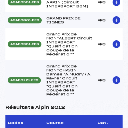
ARPIN (Circuit
FFS
ASAF0501.FFS
INTERSPORT BSM)
GRAND PRIX DE
FFS
ASAF0801.FFS
TIGNES
Grand Prix de
MONTALBERT Circuit
INTERSPORT
FFS
ASAF0301.FFS
"Qualification
Coupe de la
Fédération"
Grand Prix de
MONTCHAVIN
Dames "A.Mudry / A.
Favre" Circuit
FFS
ASAF0121.FFS
INTERSPORT
"Qualification
Coupe de la
Fédération"
Résultats Alpin 2012
Codex
Course
Cat.