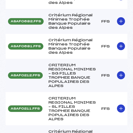
des Alpes
Critérium Régional
Minimes Trophée
FFS
ASAF0682.FFS
Banque Populaire
des Alpes
Critérium Régional
Minimes Trophée
FFS
ASAF0681.FFS
Banque Populaire
des Alpes
CRITERIUM
REGIONAL MINIMES
– SG FILLES
FFS
ASAF0212.FFS
TROPHEE BANQUE
POPULAIRES DES
ALPES
CRITERIUM
REGIONAL MINIMES
– SL FILLES
FFS
ASAF0211.FFS
TROPHEE BANQUE
POPULAIRES DES
ALPES
Critérium Régional