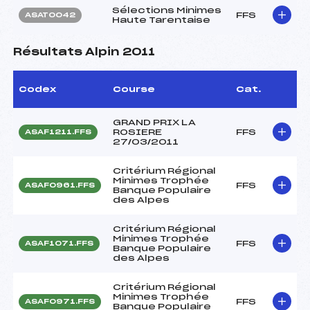
Sélections Minimes
FFS
ASAT0042
Haute Tarentaise
Résultats Alpin 2011
Codex
Course
Cat.
GRAND PRIX LA
ROSIERE
FFS
ASAF1211.FFS
27/03/2011
Critérium Régional
Minimes Trophée
FFS
ASAF0961.FFS
Banque Populaire
des Alpes
Critérium Régional
Minimes Trophée
FFS
ASAF1071.FFS
Banque Populaire
des Alpes
Critérium Régional
Minimes Trophée
FFS
ASAF0971.FFS
Banque Populaire