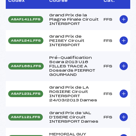
Codex
Course
Cat.
Grand Prix de la
Plagne Finale Circuit
FFS
ASAF1411.FFS
INTERSPORT
Grand Prix de
PEISEY Circuit
FFS
ASAF1241.FFS
INTERSPORT
Pré-Qualification
Scara 2013 U16
FILLES TRACE A
FFS
ASAF1661.FFS
Dossards PIERROT
GOURMAND
Grand Prix de LA
ROSIERE Circuit
FFS
ASAF1231.FFS
INTERSPORT
24/03/2013 Dames
Grand Prix de VAL
D'ISERE Circuit
FFS
ASAF1121.FFS
INTERSPORT Dames
MEMORIAL GUY