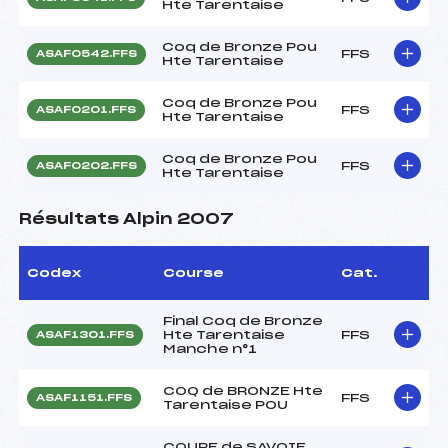
Hte Tarentaise
Coq de Bronze Pou
FFS
ASAF0542.FFS
Hte Tarentaise
Coq de Bronze Pou
FFS
ASAF0201.FFS
Hte Tarentaise
Coq de Bronze Pou
FFS
ASAF0202.FFS
Hte Tarentaise
Résultats Alpin 2007
Codex
Course
Cat.
Final Coq de Bronze
Hte Tarentaise
FFS
ASAF1301.FFS
Manche n°1
COQ de BRONZE Hte
FFS
ASAF1151.FFS
Tarentaise POU
COUPE de SAVOIE