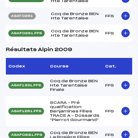
Hte Tarentaise
Coq de Bronze BEN
FFS
ASAT0291
Hte Tarentaise
Coq de Bronze BEN
FFS
ASAF0291.FFS
Hte Tarentaise
Résultats Alpin 2009
Codex
Course
Cat.
Coq de Bronze BEN
Hte Tarentaise
FFS
ASAF1331.FFS
Finale
SCARA – Pré
qualification
Benjamines Filles
FFS
ASAF1261.FFS
TRACE A – Dossards
"Pierrot Gourmand"
Coq de Bronze BEN
FFS
ASAF0881.FFS
La Rosière Filles