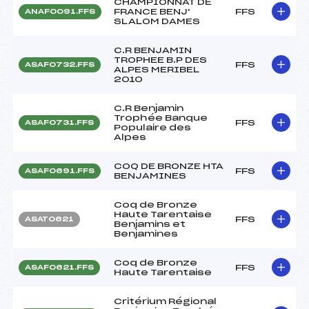
CHAMPIONNAT DE
FRANCE BENJ'
FFS
ANAF0091.FFS
SLALOM DAMES
C.R BENJAMIN
TROPHEE B.P DES
FFS
ASAF0732.FFS
ALPES MERIBEL
2010
C.R Benjamin
Trophée Banque
FFS
ASAF0731.FFS
Populaire des
Alpes
COQ DE BRONZE HTA
FFS
ASAF0691.FFS
BENJAMINES
Coq de Bronze
Haute Tarentaise
FFS
ASAT0621
Benjamins et
Benjamines
Coq de Bronze
FFS
ASAF0621.FFS
Haute Tarentaise
Critérium Régional