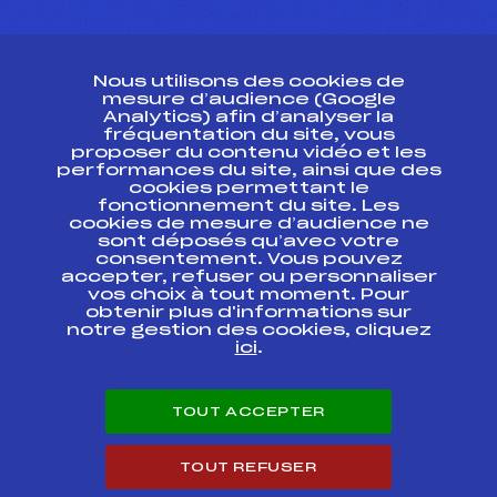
CONTACT
Nous utilisons des cookies de
ESPACE PRESSE
mesure d’audience (Google
Analytics) afin d’analyser la
fréquentation du site, vous
Ressources
proposer du contenu vidéo et les
performances du site, ainsi que des
Pass’Neige
cookies permettant le
Projet sportif fédéral
fonctionnement du site. Les
cookies de mesure d’audience ne
Projet de performance fédéral
sont déposés qu’avec votre
Antidopage
consentement. Vous pouvez
Pôle Développement, Formation, Suivi
accepter, refuser ou personnaliser
Scientifique
vos choix à tout moment. Pour
Listes ministérielles
obtenir plus d'informations sur
notre gestion des cookies, cliquez
Pôle vie de l’athlète
ici
.
Enseignement professionnel
Informatique et chronométrage
Circuits
TOUT ACCEPTER
Carrières
Développement des habiletés mentales
TOUT REFUSER