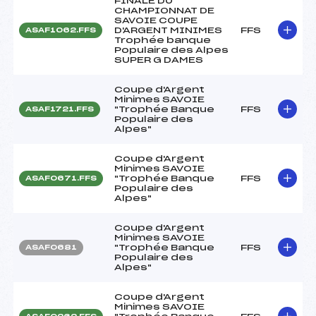
FINALE DU
CHAMPIONNAT DE
SAVOIE COUPE
D'ARGENT MINIMES
FFS
ASAF1062.FFS
Trophée banque
Populaire des Alpes
SUPER G DAMES
Coupe d'Argent
Minimes SAVOIE
"Trophée Banque
FFS
ASAF1721.FFS
Populaire des
Alpes"
Coupe d'Argent
Minimes SAVOIE
"Trophée Banque
FFS
ASAF0671.FFS
Populaire des
Alpes"
Coupe d'Argent
Minimes SAVOIE
"Trophée Banque
FFS
ASAF0681
Populaire des
Alpes"
Coupe d'Argent
Minimes SAVOIE