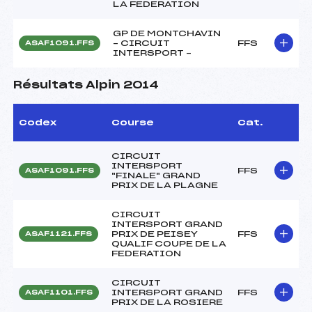
LA FEDERATION
GP DE MONTCHAVIN
– CIRCUIT
FFS
ASAF1091.FFS
INTERSPORT –
Résultats Alpin 2014
Codex
Course
Cat.
CIRCUIT
INTERSPORT
FFS
ASAF1091.FFS
"FINALE" GRAND
PRIX DE LA PLAGNE
CIRCUIT
INTERSPORT GRAND
PRIX DE PEISEY
FFS
ASAF1121.FFS
QUALIF COUPE DE LA
FEDERATION
CIRCUIT
INTERSPORT GRAND
FFS
ASAF1101.FFS
PRIX DE LA ROSIERE