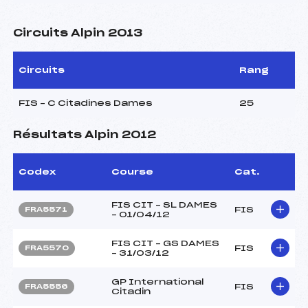
Circuits Alpin 2013
Circuits
Rang
FIS – C Citadines Dames
25
Résultats Alpin 2012
Codex
Course
Cat.
FIS CIT – SL DAMES
FIS
FRA5571
– 01/04/12
FIS CIT – GS DAMES
FIS
FRA5570
– 31/03/12
GP International
FIS
FRA5556
Citadin