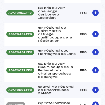
GD prix du VSM
challenge
FFS
ADAF0521.FFS
Carbonero
Isolation
GP Régional de
Saint Martin
d'Uriage
FFS
ADAF0451.FFS
qualif.coupe de la
Fédération
GP Régional des
FFS
ADAF0401.FFS
Montagnes de Lans
GD prix du VSM
Qualif. coupe de la
Fédération /
FFS
ADAF0071.FFS
Challenge caisse
d'epargne
Grand Prix Régional
de Chamrousse
FFS
ADAF0201.FFS
SAMSE
Gp International
FIS
FRA5655