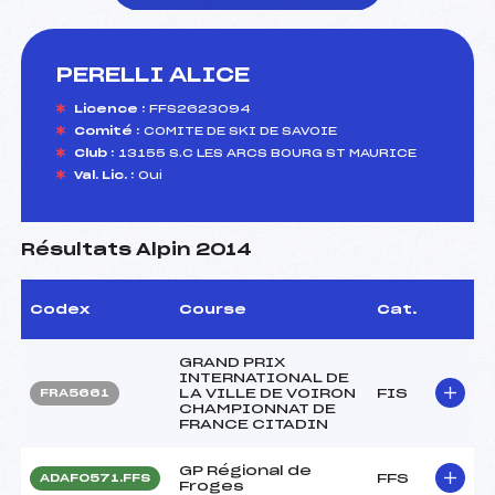
PERELLI ALICE
foi(s) le ski
Licence :
FFS2623094
Comité :
COMITE DE SKI DE SAVOIE
Club :
13155 S.C LES ARCS BOURG ST MAURICE
Val. Lic. :
Oui
Résultats Alpin 2014
Codex
Course
Cat.
GRAND PRIX
INTERNATIONAL DE
LA VILLE DE VOIRON
FIS
FRA5661
CHAMPIONNAT DE
FRANCE CITADIN
GP Régional de
FFS
ADAF0571.FFS
Froges