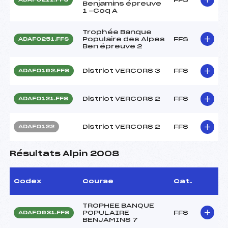
Benjamins épreuve
1 -Coq A
Trophée Banque
Populaire des Alpes
FFS
ADAF0251.FFS
Ben épreuve 2
District VERCORS 3
FFS
ADAF0162.FFS
District VERCORS 2
FFS
ADAF0121.FFS
District VERCORS 2
FFS
ADAF0122
Résultats Alpin 2008
Codex
Course
Cat.
TROPHEE BANQUE
POPULAIRE
FFS
ADAF0631.FFS
BENJAMINS 7