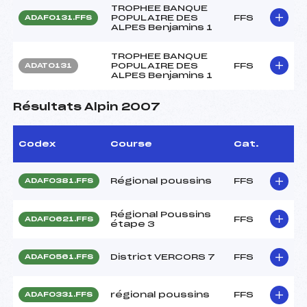
TROPHEE BANQUE
POPULAIRE DES
FFS
ADAF0131.FFS
ALPES Benjamins 1
TROPHEE BANQUE
POPULAIRE DES
FFS
ADAT0131
ALPES Benjamins 1
Résultats Alpin 2007
Codex
Course
Cat.
Régional poussins
FFS
ADAF0381.FFS
Régional Poussins
FFS
ADAF0621.FFS
étape 3
District VERCORS 7
FFS
ADAF0561.FFS
régional poussins
FFS
ADAF0331.FFS