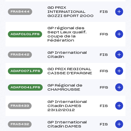
GD PRIX
INTERNATIONAL
FIS
FRA5444
GOZZI SPORT 2000
GP régional des
Sept Laux qualif.
FFS
ADAF0101.FFS
coupe de la
Fédération
GP International
FIS
FRA5442
Citadin
GD PRIX REGIONAL
FFS
ADAF0071.FFS
CAISSE D'EPARGNE
GP Régional de
FFS
ADAF0041.FFS
CHAMROUSSE
GP International
Citadin DAMES
FIS
FRA5433
23/12/2012
GP International
FIS
FRA5432
Citadin DAMES