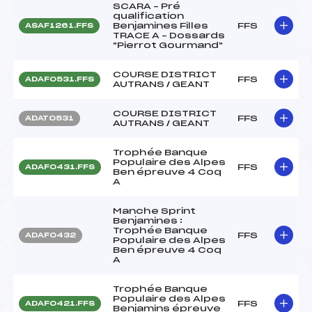
SCARA – Pré
qualification
Benjamines Filles
FFS
ASAF1261.FFS
TRACE A – Dossards
"Pierrot Gourmand"
COURSE DISTRICT
FFS
ADAF0531.FFS
AUTRANS / GEANT
COURSE DISTRICT
FFS
ADAT0531
AUTRANS / GEANT
Trophée Banque
Populaire des Alpes
FFS
ADAF0431.FFS
Ben épreuve 4 Coq
A
Manche Sprint
Benjamines :
Trophée Banque
FFS
ADAF0432
Populaire des Alpes
Ben épreuve 4 Coq
A
Trophée Banque
Populaire des Alpes
FFS
ADAF0421.FFS
Benjamins épreuve