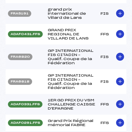
grand prix
international de
FIS
FRA5191
Villard de Lans
GRAND PRIX
REGIONAL DE
FFS
ADAF0431.FFS
VILLARD DE LANS
GP INTERNATIONAL
FIS CITADIN –
FIS
FRA6820
Qualif. Coupe de la
Fédération
GP INTERNATIONAL
FIS CITADIN –
FIS
FRA6818
Qualif. Coupe de la
Fédération
1ER GD PRIX DU VSM
CHALLENGE CAISSE
FFS
ADAF0331.FFS
D'EPARGNE
Grand Prix Régional
FFS
ADAF0291.FFS
mémorial FABRE