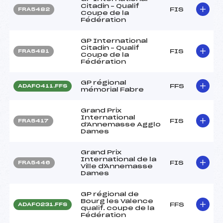
Citadin – Qualif
FIS
FRA5482
Coupe de la
Fédération
GP International
Citadin – Qualif
FIS
FRA5481
Coupe de la
Fédération
GP régional
FFS
ADAF0411.FFS
mémorial Fabre
Grand Prix
International
FIS
FRA5417
d'Annemasse Agglo
Dames
Grand Prix
International de la
FIS
FRA5446
Ville d'Annemasse
Dames
GP régional de
Bourg les Valence
FFS
ADAF0231.FFS
qualif. coupe de la
Fédération