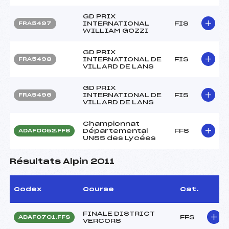
GD PRIX
INTERNATIONAL
FIS
FRA5497
WILLIAM GOZZI
GD PRIX
INTERNATIONAL DE
FIS
FRA5498
VILLARD DE LANS
GD PRIX
INTERNATIONAL DE
FIS
FRA5496
VILLARD DE LANS
Championnat
Départemental
FFS
ADAF0052.FFS
UNSS des Lycées
Résultats Alpin 2011
Codex
Course
Cat.
FINALE DISTRICT
FFS
ADAF0701.FFS
VERCORS