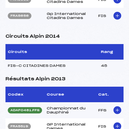
Citadins Dames
Gp International
FIS
FRA5656
Citadins Dames
Circuits Alpin 2014
Circuits
Rang
FIS-C CITADINES DAMES
45
Résultats Alpin 2013
Codex
Course
Cat.
Championnat du
FFS
ADAF0461.FFS
Dauphiné
GP International
FIS
FRA5519
Dames