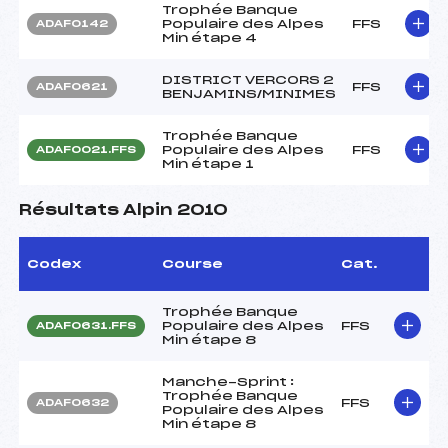
Trophée Banque
Populaire des Alpes
FFS
ADAF0142
Min étape 4
DISTRICT VERCORS 2
FFS
ADAF0621
BENJAMINS/MINIMES
Trophée Banque
Populaire des Alpes
FFS
ADAF0021.FFS
Min étape 1
Résultats Alpin 2010
Codex
Course
Cat.
Trophée Banque
Populaire des Alpes
FFS
ADAF0631.FFS
Min étape 8
Manche-Sprint :
Trophée Banque
FFS
ADAF0632
Populaire des Alpes
Min étape 8