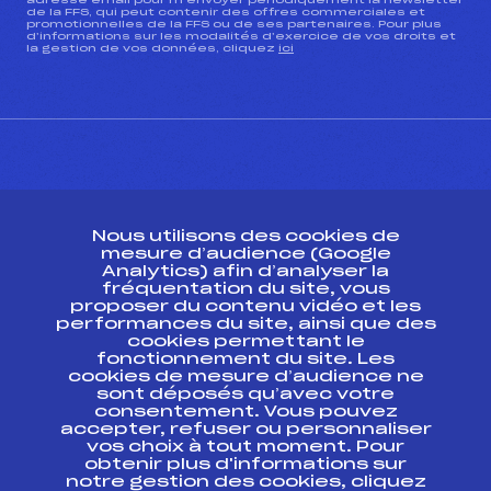
adresse email pour m’envoyer périodiquement la newsletter
de la FFS, qui peut contenir des offres commerciales et
promotionnelles de la FFS ou de ses partenaires. Pour plus
d’informations sur les modalités d’exercice de vos droits et
la gestion de vos données, cliquez
ici
CONTACT
Nous utilisons des cookies de
ESPACE PRESSE
mesure d’audience (Google
Analytics) afin d’analyser la
fréquentation du site, vous
Ressources
proposer du contenu vidéo et les
performances du site, ainsi que des
Pass’Neige
cookies permettant le
Projet sportif fédéral
fonctionnement du site. Les
cookies de mesure d’audience ne
Projet de performance fédéral
sont déposés qu’avec votre
Antidopage
consentement. Vous pouvez
Pôle Développement, Formation, Suivi
accepter, refuser ou personnaliser
Scientifique
vos choix à tout moment. Pour
Listes ministérielles
obtenir plus d'informations sur
notre gestion des cookies, cliquez
Pôle vie de l’athlète