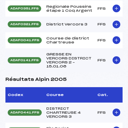
Regionale Poussins
FFS
ADAF0351.FFS
étape 1 Coq Argent
District Vercors 3
FFS
ADAF0321.FFS
Course de district
FFS
ADAF0041.FFS
Chartreuse
GRESSE EN
VERCORS DISTRICT
FFS
ADAF0141.FFS
VERCORS 2 –
15.01.06
Résultats Alpin 2005
Codex
Course
Cat.
DISTRICT
CHARTREUSE 4
FFS
ADAF0441.FFS
VERCORS 3