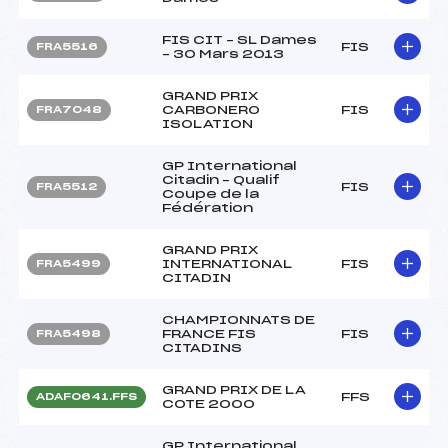
FIS CIT – SL Dames
FIS
FRA5516
– 30 Mars 2013
GRAND PRIX
CARBONERO
FIS
FRA7048
ISOLATION
GP International
Citadin – Qualif
FIS
FRA5512
Coupe de la
Fédération
GRAND PRIX
INTERNATIONAL
FIS
FRA5499
CITADIN
CHAMPIONNATS DE
FRANCE FIS
FIS
FRA5498
CITADINS
GRAND PRIX DE LA
FFS
ADAF0641.FFS
COTE 2000
GP International