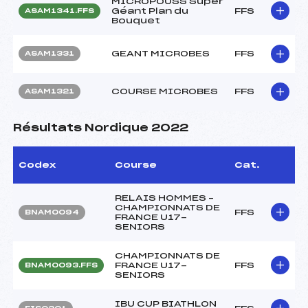
MICROPOUSS Super
Géant Plan du
FFS
ASAM1341.FFS
Bouquet
GEANT MICROBES
FFS
ASAM1331
COURSE MICROBES
FFS
ASAM1321
Résultats Nordique 2022
Codex
Course
Cat.
RELAIS HOMMES –
CHAMPIONNATS DE
FFS
BNAM0094
FRANCE U17-
SENIORS
CHAMPIONNATS DE
FRANCE U17-
FFS
BNAM0093.FFS
SENIORS
IBU CUP BIATHLON