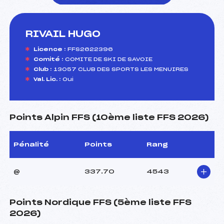
RIVAIL HUGO
foi(s) le ski
Licence :
FFS2622396
Comité :
COMITE DE SKI DE SAVOIE
Club :
13057 CLUB DES SPORTS LES MENUIRES
Val. Lic. :
Oui
Points Alpin FFS (10ème liste FFS 2026)
Pénalité
Points
Rang
@
337.70
4543
Points Nordique FFS (5ème liste FFS
2026)