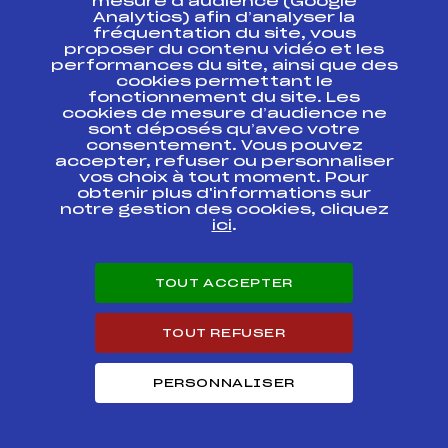
mesure d’audience (Google
Analytics) afin d’analyser la
SAMSE BIATHLON NATIONAL TOUR U21
fréquentation du site, vous
3
HOMMES
proposer du contenu vidéo et les
performances du site, ainsi que des
cookies permettant le
Résultats Nordique 2016
fonctionnement du site. Les
cookies de mesure d’audience ne
sont déposés qu’avec votre
Codex
Course
Cat.
consentement. Vous pouvez
accepter, refuser ou personnaliser
vos choix à tout moment. Pour
BIATHLON SUMMER
obtenir plus d'informations sur
TOUR – CHPS
notre gestion des cookies, cliquez
FFS
BNAM0123.FFS
FRANCE ETE U19 et
ici
.
U21
BIATHLON SUMMER
TOUT ACCEPTER
TOUR – CHPS
FFS
BNAM0121.FFS
FRANCE ETE U19-
U21
TOUT REFUSER
BIATHLON SUMMER
TOUR// CHPS
FFS
BNAM0111.FFS
PERSONNALISER
FRANCE SENIORS
BIATHLON SUMMER
TOUR// CHPS
FFS
BNAM0114.FFS