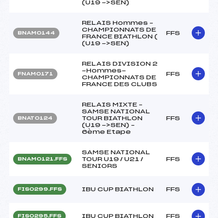
(U19 ->SEN)
RELAIS Hommes –
CHAMPIONNATS DE
FFS
BNAM0144
FRANCE BIATHLON (
(U19 ->SEN)
RELAIS DIVISION 2
-Hommes-
FFS
FNAM0171
CHAMPIONNATS DE
FRANCE DES CLUBS
RELAIS MIXTE –
SAMSE NATIONAL
TOUR BIATHLON
FFS
BNAT0124
(U19 ->SEN) –
6ème Etape
SAMSE NATIONAL
TOUR U19 / U21 /
FFS
BNAM0121.FFS
SENIORS
IBU CUP BIATHLON
FFS
FIS0299.FFS
IBU CUP BIATHLON
FFS
FIS0295.FFS