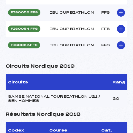
IBU CUP BIATHLON
FFS
FIS0056.FFS
IBU CUP BIATHLON
FFS
FIS0054.FFS
IBU CUP BIATHLON
FFS
FIS0052.FFS
Circuits Nordique 2019
Circuits
Rang
SAMSE NATIONAL TOUR BIATHLON U21 /
20
SEN HOMMES
Résultats Nordique 2018
Codex
Course
Cat.