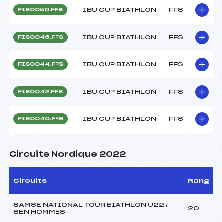
IBU CUP BIATHLON
FFS
FIS0050.FFS
IBU CUP BIATHLON
FFS
FIS0046.FFS
IBU CUP BIATHLON
FFS
FIS0044.FFS
IBU CUP BIATHLON
FFS
FIS0042.FFS
IBU CUP BIATHLON
FFS
FIS0040.FFS
Circuits Nordique 2022
Circuits
Rang
SAMSE NATIONAL TOUR BIATHLON U22 /
20
SEN HOMMES