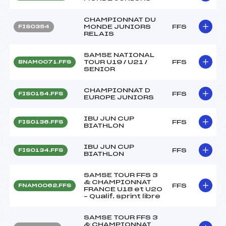
CHAMPIONNAT DU
MONDE JUNIORS
FFS
FIS0354
RELAIS
SAMSE NATIONAL
TOUR U19 / U21 /
FFS
BNAM0071.FFS
SENIOR
CHAMPIONNAT D
FFS
FIS0154.FFS
EUROPE JUNIORS
IBU JUN CUP
FFS
FIS0136.FFS
BIATHLON
IBU JUN CUP
FFS
FIS0134.FFS
BIATHLON
SAMSE TOUR FFS 3
& CHAMPIONNAT
FFS
FNAM0062.FFS
FRANCE U18 et U20
– Qualif. sprint libre
SAMSE TOUR FFS 3
& CHAMPIONNAT