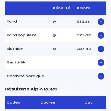
Pénalité
Points
Fond
@
512.11
Fond Populaire
@
571.02
Biathlon
@
187.42
Saut à Ski
Combiné Nordique
Résultats Alpin 2025
Codex
Course
Cat.