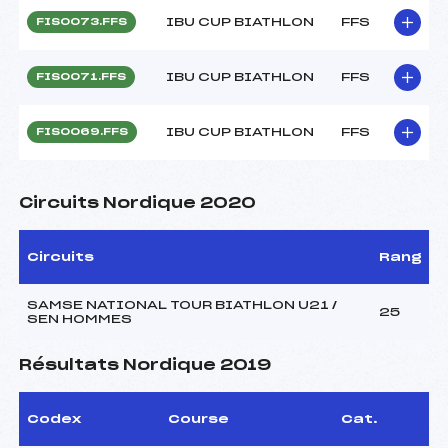
IBU CUP BIATHLON
FFS
FIS0073.FFS
IBU CUP BIATHLON
FFS
FIS0071.FFS
IBU CUP BIATHLON
FFS
FIS0069.FFS
Circuits Nordique 2020
Circuits
Rang
SAMSE NATIONAL TOUR BIATHLON U21 /
25
SEN HOMMES
Résultats Nordique 2019
Codex
Course
Cat.