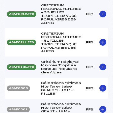
CRITERIUM
REGIONAL MINIMES
– SG FILLES
FFS
ASAF0212.FFS
TROPHEE BANQUE
POPULAIRES DES
ALPES
CRITERIUM
REGIONAL MINIMES
– SL FILLES
FFS
ASAF0211.FFS
TROPHEE BANQUE
POPULAIRES DES
ALPES
Critérium Régional
Minimes Trophée
FFS
ASAF0181.FFS
Banque Populaire
des Alpes
Sélections Minimes
Hte Tarentaise
FFS
ASAF0063
SLALOM – 1e M –
FILLES
Sélections Minimes
Hte Tarentaise
FFS
ASAF0061
GEANT – 1e M –