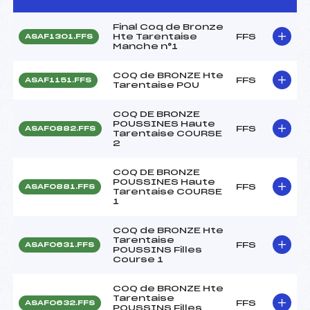
Final Coq de Bronze
Hte Tarentaise
FFS
ASAF1301.FFS
Manche n°1
COQ de BRONZE Hte
FFS
ASAF1151.FFS
Tarentaise POU
COQ DE BRONZE
POUSSINES Haute
FFS
ASAF0882.FFS
Tarentaise COURSE
2
COQ DE BRONZE
POUSSINES Haute
FFS
ASAF0881.FFS
Tarentaise COURSE
1
COQ de BRONZE Hte
Tarentaise
FFS
ASAF0631.FFS
POUSSINS Filles
Course 1
COQ de BRONZE Hte
Tarentaise
FFS
ASAF0632.FFS
POUSSINS Filles