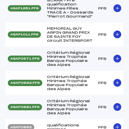
SCARA – Pré
qualification
Minimes Filles
FFS
ASAF1261.FFS
TRACE A – Dossards
"Pierrot Gourmand"
MEMORIAL GUY
ARPIN GRAND PRIX
FFS
ASAF1011.FFS
DE SAINTE FOY
circuit INTERSPORT
Critérium Régional
Minimes Trophée
FFS
ASAF0971.FFS
Banque Populaire
des Alpes
Critérium Régional
Minimes Trophée
FFS
ASAF0882.FFS
Banque Populaire
des Alpes
Critérium Régional
Minimes Trophée
FFS
ASAF0881.FFS
Banque Populaire
des Alpes
qualifications
FFS
ASAF0862