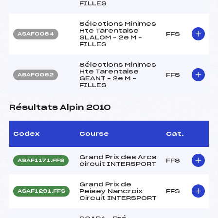
FILLES
Sélections Minimes
Hte Tarentaise
FFS
ASAF0064
SLALOM – 2e M –
FILLES
Sélections Minimes
Hte Tarentaise
FFS
ASAF0062
GEANT – 2e M –
FILLES
Résultats Alpin 2010
Codex
Course
Cat.
Grand Prix des Arcs
FFS
ASAF1171.FFS
circuit INTERSPORT
Grand Prix de
Peisey Nancroix
FFS
ASAF1291.FFS
Circuit INTERSPORT