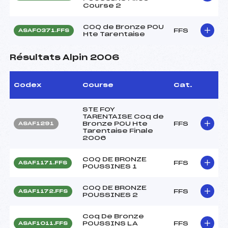
Course 2
COQ de Bronze POU
FFS
ASAF0371.FFS
Hte Tarentaise
Résultats Alpin 2006
Codex
Course
Cat.
STE FOY
TARENTAISE Coq de
Bronze POU Hte
FFS
ASAF1291
Tarentaise Finale
2006
COQ DE BRONZE
FFS
ASAF1171.FFS
POUSSINES 1
COQ DE BRONZE
FFS
ASAF1172.FFS
POUSSINES 2
Coq De Bronze
POUSSINS LA
FFS
ASAF1011.FFS