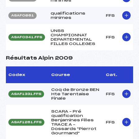
minimes
qualifications
FFS
ASAF0861
minimes
UNSS
CHAMPIONNAT
FFS
ASAF0341.FFS
DEPARTEMENTAL
FILLES COLLEGES
Résultats Alpin 2009
Codex
Course
Cat.
Coq de Bronze BEN
Hte Tarentaise
FFS
ASAF1331.FFS
Finale
SCARA – Pré
qualification
Benjamines Filles
FFS
ASAF1261.FFS
TRACE A –
Dossards "Pierrot
Gourmand"