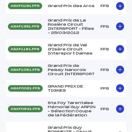
Grand Prix des Arcs
FFS
ASAF0151.FFS
Grand Prix de La
Rosière Circuit
FFS
ASAF1351.FFS
INTERSPORT – Filles
– 25/03/2012
Grand Prix de Val
d'Isère Circuit
FFS
ASAF1191.FFS
Intersport Dames
Grand Prix de
Peisey Nancroix
FFS
ASAF1091.FFS
Circuit INTERSPORT
GRAND PRIX DE
FFS
ASAF0021.FFS
TIGNES
Ste Foy Tarentaise
Mémorial Guy ARPIN
FFS
ASAF0631.FFS
– Sélection Coupe
de la Fédération
Grand Prix Guy
BONNEVIE – Circuit