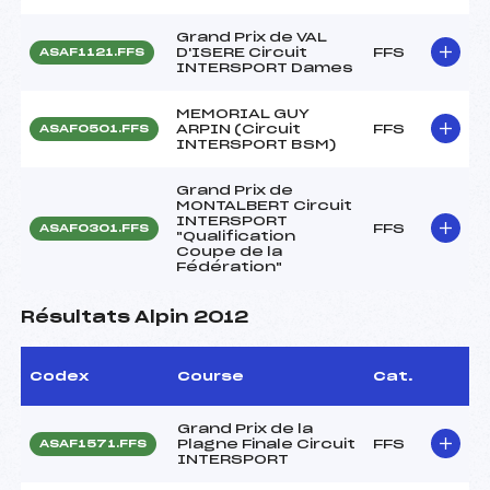
Grand Prix de VAL
D'ISERE Circuit
FFS
ASAF1121.FFS
INTERSPORT Dames
MEMORIAL GUY
ARPIN (Circuit
FFS
ASAF0501.FFS
INTERSPORT BSM)
Grand Prix de
MONTALBERT Circuit
INTERSPORT
FFS
ASAF0301.FFS
"Qualification
Coupe de la
Fédération"
Résultats Alpin 2012
Codex
Course
Cat.
Grand Prix de la
Plagne Finale Circuit
FFS
ASAF1571.FFS
INTERSPORT