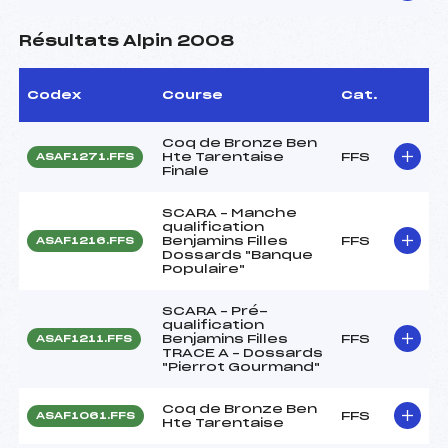
Résultats Alpin 2008
Codex
Course
Cat.
Coq de Bronze Ben
Hte Tarentaise
FFS
ASAF1271.FFS
Finale
SCARA – Manche
qualification
Benjamins Filles
FFS
ASAF1216.FFS
Dossards "Banque
Populaire"
SCARA – Pré-
qualification
Benjamins Filles
FFS
ASAF1211.FFS
TRACE A – Dossards
"Pierrot Gourmand"
Coq de Bronze Ben
FFS
ASAF1061.FFS
Hte Tarentaise