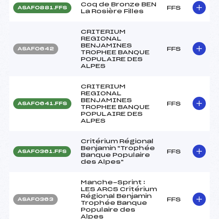
Coq de Bronze BEN
FFS
ASAF0881.FFS
La Rosière Filles
CRITERIUM
REGIONAL
BENJAMINES
FFS
ASAF0642
TROPHEE BANQUE
POPULAIRE DES
ALPES
CRITERIUM
REGIONAL
BENJAMINES
FFS
ASAF0641.FFS
TROPHEE BANQUE
POPULAIRE DES
ALPES
Critérium Régional
Benjamin "Trophée
FFS
ASAF0361.FFS
Banque Populaire
des Alpes"
Manche-Sprint :
LES ARCS Critérium
Régional Benjamin
FFS
ASAF0363
Trophée Banque
Populaire des
Alpes