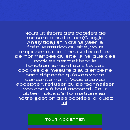
CONTACT
Nous utilisons des cookies de
ESPACE PRESSE
mesure d’audience (Google
Analytics) afin d’analyser la
fréquentation du site, vous
Ressources
proposer du contenu vidéo et les
performances du site, ainsi que des
Pass’Neige
cookies permettant le
Projet sportif fédéral
fonctionnement du site. Les
cookies de mesure d’audience ne
Projet de performance fédéral
sont déposés qu’avec votre
Antidopage
consentement. Vous pouvez
Pôle Développement, Formation, Suivi
accepter, refuser ou personnaliser
Scientifique
vos choix à tout moment. Pour
Listes ministérielles
obtenir plus d'informations sur
notre gestion des cookies, cliquez
Pôle vie de l’athlète
ici
.
Enseignement professionnel
Informatique et chronométrage
Circuits
TOUT ACCEPTER
Carrières