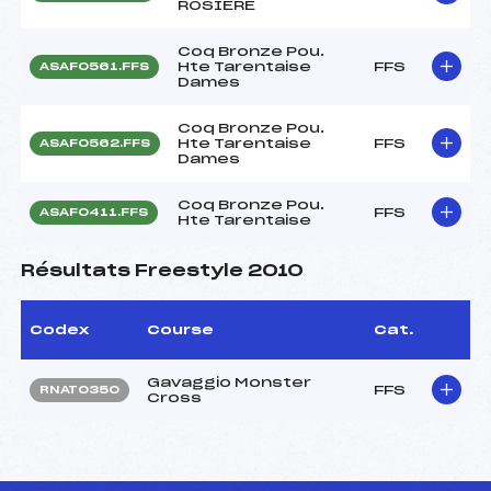
ROSIERE
Coq Bronze Pou.
Hte Tarentaise
FFS
ASAF0561.FFS
Dames
Coq Bronze Pou.
Hte Tarentaise
FFS
ASAF0562.FFS
Dames
Coq Bronze Pou.
FFS
ASAF0411.FFS
Hte Tarentaise
Résultats Freestyle 2010
Codex
Course
Cat.
Gavaggio Monster
FFS
RNAT0350
Cross