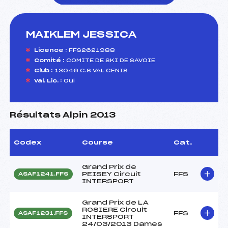
MAIKLEM JESSICA
foi(s) le ski
Licence :
FFS2621988
Comité :
COMITE DE SKI DE SAVOIE
Club :
13046 C.S VAL CENIS
Val. Lic. :
Oui
Résultats Alpin 2013
Codex
Course
Cat.
Grand Prix de
PEISEY Circuit
FFS
ASAF1241.FFS
INTERSPORT
Grand Prix de LA
ROSIERE Circuit
FFS
ASAF1231.FFS
INTERSPORT
24/03/2013 Dames