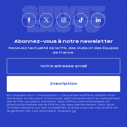
SUIVEZ
L'ACTU
Abonnez-vous à notre newsletter
Recevez l’actualité de la FFS, des clubs et des Équipes
de France.
Inscription
En cliquant sur « inscription », j’autorise la FFS à utiliser mon
adresse email pour m’envoyer périodiquement la newsletter
de la FFS, qui peut contenir des offres commerciales et
promotionnelles de la FFS ou de ses partenaires. Pour plus
d’informations sur les modalités d’exercice de vos droits et
la gestion de vos données, cliquez
ici