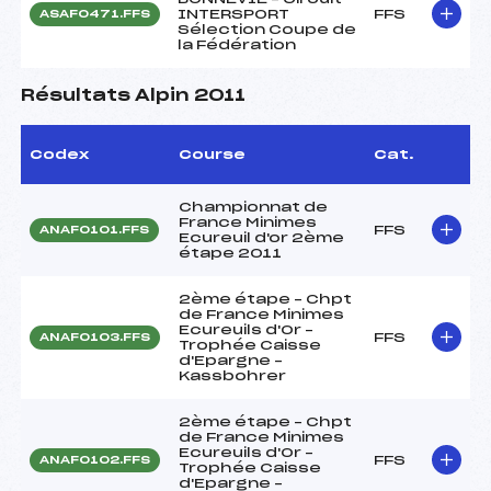
INTERSPORT
FFS
ASAF0471.FFS
Sélection Coupe de
la Fédération
Résultats Alpin 2011
Codex
Course
Cat.
Championnat de
France Minimes
FFS
ANAF0101.FFS
Ecureuil d'or 2ème
étape 2011
2ème étape – Chpt
de France Minimes
Ecureuils d'Or –
FFS
ANAF0103.FFS
Trophée Caisse
d'Epargne –
Kassbohrer
2ème étape – Chpt
de France Minimes
Ecureuils d'Or –
FFS
ANAF0102.FFS
Trophée Caisse
d'Epargne –