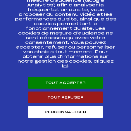
mesure d’audience (Google
SUMMER TOUR
Analytics) afin d’analyser la
fréquentation du site, vous
SUBARU BIATHLON
proposer du contenu vidéo et les
SUMMER TOUR
FFS
BNAM0132.FFS
performances du site, ainsi que des
SPRINT 2
cookies permettant le
fonctionnement du site. Les
cookies de mesure d’audience ne
SUBARU BIATHLON
SUMMER TOUR
sont déposés qu’avec votre
FFS
BNAM0142.FFS
POURSUITE JUN
consentement. Vous pouvez
SEN
accepter, refuser ou personnaliser
vos choix à tout moment. Pour
obtenir plus d'informations sur
SUBARU BIATHLON
notre gestion des cookies, cliquez
SUMMER TOUR JEU
FFS
BNAM0141.FFS
ici
.
JUN SEN
RELAIS
CHAMPIONNATS DE
TOUT ACCEPTER
FFS
BNAM0124
FRANCE BIATHLON
HOMMES
TOUT REFUSER
CHAMPIONNATS DE
FRANCE MASS-
FFS
BNAM0123.FFS
START/ JEUN
PERSONNALISER
HOMMES
Subaru Biathlon