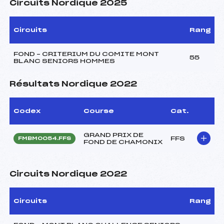
Circuits Nordique 2025
Circuits
Rang
FOND – CRITERIUM DU COMITE MONT
55
BLANC SENIORS HOMMES
Résultats Nordique 2022
Codex
Course
Cat.
GRAND PRIX DE
FFS
FMBM0054.FFS
FOND DE CHAMONIX
Circuits Nordique 2022
Circuits
Rang