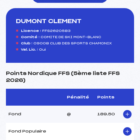
DUMONT CLEMENT
foi(s) le ski
Licence :
FFS2620583
Comité :
COMITE DE SKI MONT-BLANC
Club :
09008 CLUB DES SPORTS CHAMONIX
Val. Lic. :
Oui
Points Nordique FFS (5ème liste FFS
2026)
Pénalité
Points
Fond
@
189.50
Fond Populaire