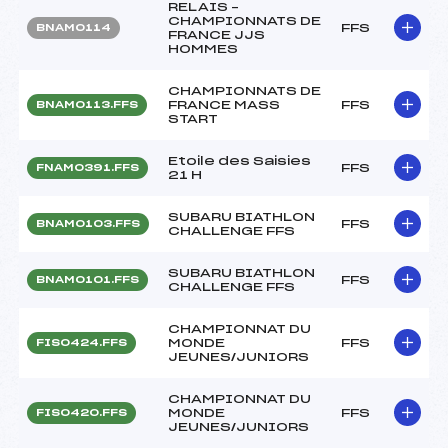
RELAIS –
CHAMPIONNATS DE
FFS
BNAM0114
FRANCE JJS
HOMMES
CHAMPIONNATS DE
FRANCE MASS
FFS
BNAM0113.FFS
START
Etoile des Saisies
FFS
FNAM0391.FFS
21 H
SUBARU BIATHLON
FFS
BNAM0103.FFS
CHALLENGE FFS
SUBARU BIATHLON
FFS
BNAM0101.FFS
CHALLENGE FFS
CHAMPIONNAT DU
MONDE
FFS
FIS0424.FFS
JEUNES/JUNIORS
CHAMPIONNAT DU
MONDE
FFS
FIS0420.FFS
JEUNES/JUNIORS