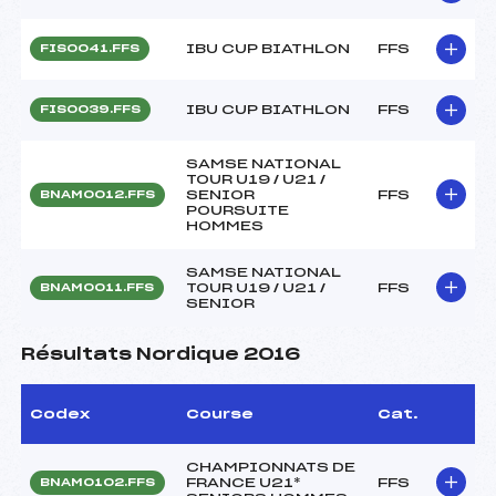
IBU CUP BIATHLON
FFS
FIS0041.FFS
IBU CUP BIATHLON
FFS
FIS0039.FFS
SAMSE NATIONAL
TOUR U19 / U21 /
SENIOR
FFS
BNAM0012.FFS
POURSUITE
HOMMES
SAMSE NATIONAL
TOUR U19 / U21 /
FFS
BNAM0011.FFS
SENIOR
Résultats Nordique 2016
Codex
Course
Cat.
CHAMPIONNATS DE
FRANCE U21*
FFS
BNAM0102.FFS