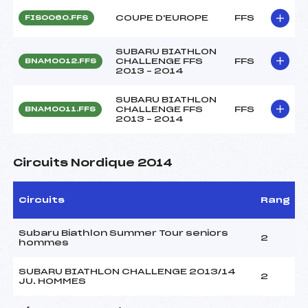
COUPE D'EUROPE
FFS
FIS0060.FFS
SUBARU BIATHLON
CHALLENGE FFS
FFS
BNAM0012.FFS
2013 – 2014
SUBARU BIATHLON
CHALLENGE FFS
FFS
BNAM0011.FFS
2013 – 2014
Circuits Nordique 2014
Circuits
Rang
Subaru Biathlon Summer Tour seniors
2
hommes
SUBARU BIATHLON CHALLENGE 2013/14
2
JU. HOMMES