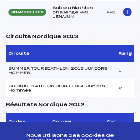
Subaru Biathlon
challenge FFS
FFS
BNAM0011.FFS
JEN/JUN
Circuits Nordique 2013
Circuits
Rang
SUMMER TOUR BIATHLON 2013 JUNIORS
1
HOMMES
SUBARU BIATHLON CHALLENGE Juniors
2
Hommes
Résultats Nordique 2012
Codex
Course
Cat.
Nous utilisons des cookies de
SUBARU BIATHLON
FFS
BNAM0133.FFS