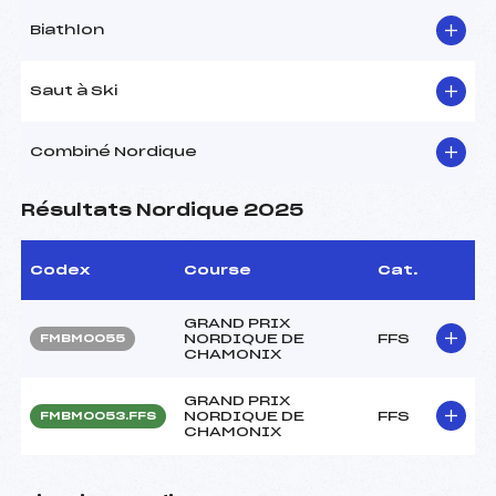
Biathlon
Saut à Ski
Combiné Nordique
Résultats Nordique 2025
Codex
Course
Cat.
GRAND PRIX
NORDIQUE DE
FFS
FMBM0055
CHAMONIX
GRAND PRIX
NORDIQUE DE
FFS
FMBM0053.FFS
CHAMONIX