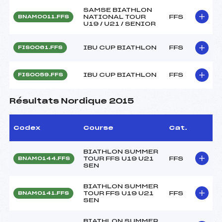
SAMSE BIATHLON
NATIONAL TOUR
FFS
BNAM0011.FFS
U19 / U21 / SENIOR
IBU CUP BIATHLON
FFS
FIS0061.FFS
IBU CUP BIATHLON
FFS
FIS0059.FFS
Résultats Nordique 2015
Codex
Course
Cat.
BIATHLON SUMMER
TOUR FFS U19 U21
FFS
BNAM0144.FFS
SEN
BIATHLON SUMMER
TOUR FFS U19 U21
FFS
BNAM0141.FFS
SEN
BIATHLON SUMMER