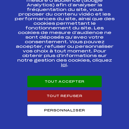
mesure d’audience (Google
CONTACT
Analytics) afin d’analyser la
fréquentation du site, vous
ESPACE PRESSE
proposer du contenu vidéo et les
performances du site, ainsi que des
cookies permettant le
Ressources
fonctionnement du site. Les
cookies de mesure d’audience ne
Pass’Neige
sont déposés qu’avec votre
Projet sportif fédéral
consentement. Vous pouvez
accepter, refuser ou personnaliser
Projet de performance fédéral
vos choix à tout moment. Pour
Antidopage
obtenir plus d'informations sur
Pôle Développement, Formation, Suivi
notre gestion des cookies, cliquez
Scientifique
ici
.
Listes ministérielles
Pôle vie de l’athlète
TOUT ACCEPTER
Enseignement professionnel
Informatique et chronométrage
Circuits
TOUT REFUSER
Carrières
Développement des habiletés mentales
PERSONNALISER