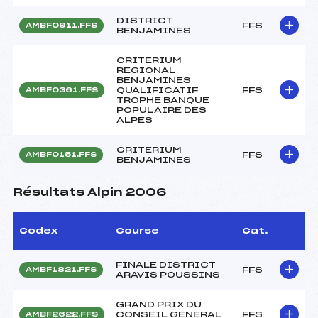
DISTRICT
FFS
AMBF0911.FFS
BENJAMINES
CRITERIUM
REGIONAL
BENJAMINES
QUALIFICATIF
FFS
AMBF0361.FFS
TROPHE BANQUE
POPULAIRE DES
ALPES
CRITERIUM
FFS
AMBF0151.FFS
BENJAMINES
Résultats Alpin 2006
Codex
Course
Cat.
FINALE DISTRICT
FFS
AMBF1821.FFS
ARAVIS POUSSINS
GRAND PRIX DU
CONSEIL GENERAL
FFS
AMBF2622.FFS