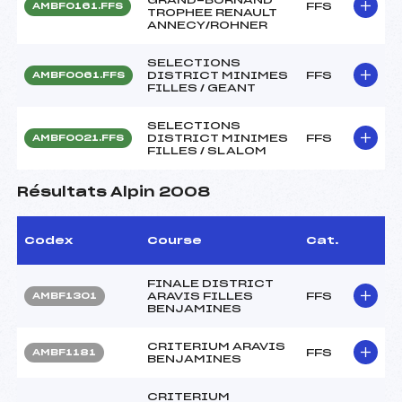
FFS
AMBF0161.FFS
TROPHEE RENAULT
ANNECY/ROHNER
SELECTIONS
DISTRICT MINIMES
FFS
AMBF0061.FFS
FILLES / GEANT
SELECTIONS
DISTRICT MINIMES
FFS
AMBF0021.FFS
FILLES / SLALOM
Résultats Alpin 2008
Codex
Course
Cat.
FINALE DISTRICT
ARAVIS FILLES
FFS
AMBF1301
BENJAMINES
CRITERIUM ARAVIS
FFS
AMBF1181
BENJAMINES
CRITERIUM