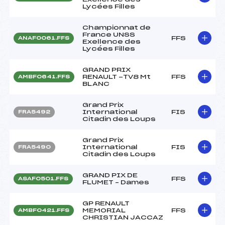
Lycées Filles
Championnat de
France UNSS
FFS
ANAF0061.FFS
Exellence des
Lycées Filles
GRAND PRIX
RENAULT -TV8 Mt
FFS
AMBF0641.FFS
BLANC
Grand Prix
International
FIS
FRA5492
Citadin des Loups
Grand Prix
International
FIS
FRA5490
Citadin des Loups
GRAND PIX DE
FFS
ASAF0501.FFS
FLUMET – Dames
GP RENAULT
MEMORIAL
FFS
AMBF0421.FFS
CHRISTIAN JACCAZ