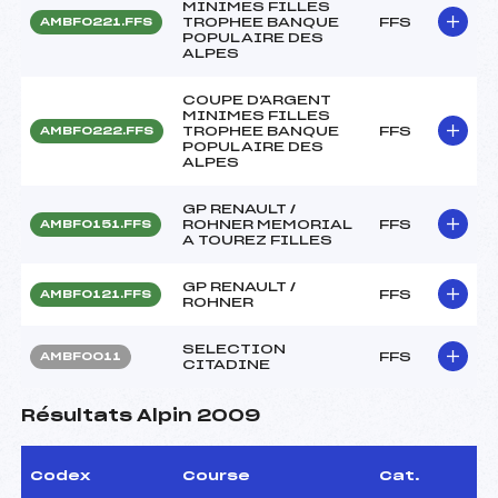
MINIMES FILLES
TROPHEE BANQUE
FFS
AMBF0221.FFS
POPULAIRE DES
ALPES
COUPE D'ARGENT
MINIMES FILLES
TROPHEE BANQUE
FFS
AMBF0222.FFS
POPULAIRE DES
ALPES
GP RENAULT /
ROHNER MEMORIAL
FFS
AMBF0151.FFS
A TOUREZ FILLES
GP RENAULT /
FFS
AMBF0121.FFS
ROHNER
SELECTION
FFS
AMBF0011
CITADINE
Résultats Alpin 2009
Codex
Course
Cat.