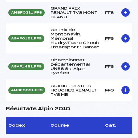
GRAND PRIX
RENAULT TV8 MONT
FFS
AMBF0311.FFS
BLANC
Gd Prix de
Montchavin.
Mémorial
FFS
ASAF0191.FFS
Mudry/Favre Circuit
Intersport " Dame"
Championnat
Départemental
FFS
ASAF1481.FFS
UNSS Ski Alpin
Lycées
GRAND PRIX DES
HOUCHES RENAULT
FFS
AMBF0031.FFS
TV8 MB
Résultats Alpin 2010
Codex
Course
Cat.