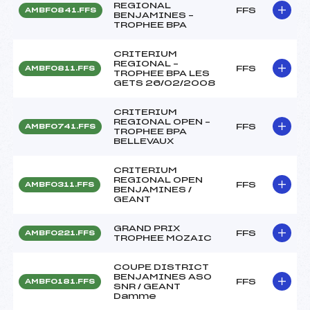
REGIONAL
FFS
AMBF0841.FFS
BENJAMINES –
TROPHEE BPA
CRITERIUM
REGIONAL –
FFS
AMBF0811.FFS
TROPHEE BPA LES
GETS 26/02/2008
CRITERIUM
REGIONAL OPEN –
FFS
AMBF0741.FFS
TROPHEE BPA
BELLEVAUX
CRITERIUM
REGIONAL OPEN
FFS
AMBF0311.FFS
BENJAMINES /
GEANT
GRAND PRIX
FFS
AMBF0221.FFS
TROPHEE MOZAIC
COUPE DISTRICT
BENJAMINES ASO
FFS
AMBF0181.FFS
SNR / GEANT
Damme