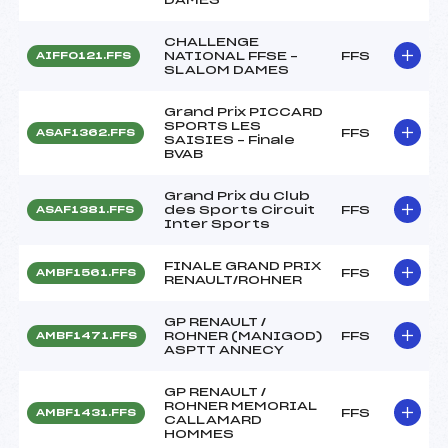
CHALLENGE
NATIONAL FFSE –
FFS
AIFF0121.FFS
SLALOM DAMES
Grand Prix PICCARD
SPORTS LES
FFS
ASAF1362.FFS
SAISIES – Finale
BVAB
Grand Prix du Club
des Sports Circuit
FFS
ASAF1381.FFS
Inter Sports
FINALE GRAND PRIX
FFS
AMBF1561.FFS
RENAULT/ROHNER
GP RENAULT /
ROHNER (MANIGOD)
FFS
AMBF1471.FFS
ASPTT ANNECY
GP RENAULT /
ROHNER MEMORIAL
FFS
AMBF1431.FFS
CALLAMARD
HOMMES