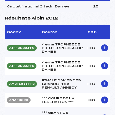
Circuit National Citadin Dames
25
Résultats Alpin 2012
Codex
Course
Cat.
4ème TROPHEE DE
PRINTEMPS SLALOM
FFS
AIFF0226.FFS
DAMES
4ème TROPHEE DE
PRINTEMPS SLALOM
FFS
AIFF0223.FFS
DAMES
FINALE DAMES DES
GRANDS PRIX
FFS
AMBF1611.FFS
RENAULT ANNECY
*** COUPE DE LA
FFS
ANAF0226
FEDERATION ***
*** GEANT DE