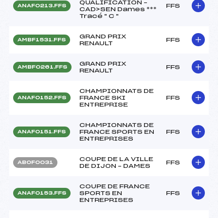
QUALIFICATION –
FFS
ANAF0213.FFS
CAD>SEN Dames ***
Tracé " C "
GRAND PRIX
FFS
AMBF1531.FFS
RENAULT
GRAND PRIX
FFS
AMBF0261.FFS
RENAULT
CHAMPIONNATS DE
FRANCE SKI
FFS
ANAF0152.FFS
ENTREPRISE
CHAMPIONNATS DE
FRANCE SPORTS EN
FFS
ANAF0151.FFS
ENTREPRISES
COUPE DE LA VILLE
FFS
ABOF0031
DE DIJON – DAMES
COUPE DE FRANCE
SPORTS EN
FFS
ANAF0153.FFS
ENTREPRISES