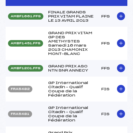
FINALE GRANDS
PRIX VITAM FLAINE
FFS
AMBF1661.FFS
LE 13 AVRIL 2013
GRAND PRIX VITAM
GP DES
AMETHYSTES
FFS
AMBF1451.FFS
Samedi 16 mars
2013 CHAMONIX
MONT-BLANC
GRAND PRIX ASO
FFS
AMBF1201.FFS
NTN SNR ANNECY
GP International
Citadin – Qualif
FIS
FRA5482
Coupe de la
Fédération
GP International
Citadin – Qualif
FIS
FRA5481
Coupe de la
Fédération
Grand Prix