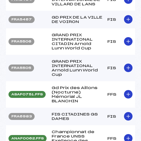
VILLARD DE LANS
GD PRIX DE LA VILLE
FIS
FRA5467
DE VOIRON
GRAND PRIX
INTERNATIONAL
FIS
FRA5506
CITADIN Arnold
Lunn World Cup
GRAND PRIX
INTERNATIONAL
FIS
FRA5505
Arnold Lunn World
Cup
Gd Prix des Aillons
(Nocturne)
FFS
ASAF0751.FFS
Mémorial JL
BLANCHIN
FIS CITADINES GS
FIS
FRA6983
DAMES
Championnat de
France UNSS
FFS
ANAF0062.FFS
Exellence des