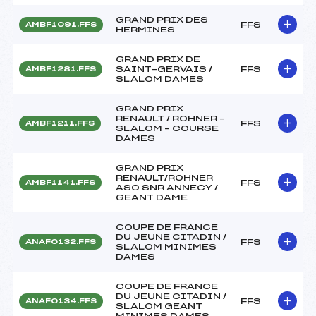
GRAND PRIX DES
FFS
AMBF1091.FFS
HERMINES
GRAND PRIX DE
SAINT-GERVAIS /
FFS
AMBF1281.FFS
SLALOM DAMES
GRAND PRIX
RENAULT / ROHNER –
FFS
AMBF1211.FFS
SLALOM – COURSE
DAMES
GRAND PRIX
RENAULT/ROHNER
FFS
AMBF1141.FFS
ASO SNR ANNECY /
GEANT DAME
COUPE DE FRANCE
DU JEUNE CITADIN /
FFS
ANAF0132.FFS
SLALOM MINIMES
DAMES
COUPE DE FRANCE
DU JEUNE CITADIN /
FFS
ANAF0134.FFS
SLALOM GEANT
MINIMES DAMES