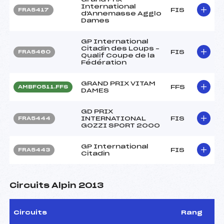
International
FIS
FRA5417
d'Annemasse Agglo
Dames
GP International
Citadin des Loups –
FIS
FRA5460
Qualif Coupe de la
Fédération
GRAND PRIX VITAM
FFS
AMBF0511.FFS
DAMES
GD PRIX
INTERNATIONAL
FIS
FRA5444
GOZZI SPORT 2000
GP International
FIS
FRA5443
Citadin
Circuits Alpin 2013
Circuits
Rang