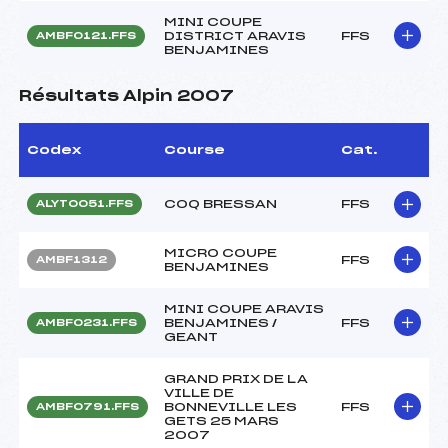
MINI COUPE
DISTRICT ARAVIS
FFS
AMBF0121.FFS
BENJAMINES
Résultats Alpin 2007
Codex
Course
Cat.
COQ BRESSAN
FFS
ALYT0051.FFS
MICRO COUPE
FFS
AMBF1312
BENJAMINES
MINI COUPE ARAVIS
BENJAMINES /
FFS
AMBF0231.FFS
GEANT
GRAND PRIX DE LA
VILLE DE
BONNEVILLE LES
FFS
AMBF0791.FFS
GETS 25 MARS
2007