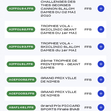
CHALLENGES DES
THES GEORGES
CANNON SLALOM
FFS
AIFF0194.FFS
DAMES DU 02 MAI
2010
TROPHEE VOLA –
SKICLINIC GEANT
FFS
AIFF0192.FFS
DAMES DU 1er MAI
TROPHEE VOLA –
SKICLINIC SLALOM
FFS
AIFF0193.FFS
DAMES du 1er MAI
2ème TROPHEE DE
PRINTEMPS – GEANT
FFS
AIFF0191.FFS
DAMES
GRAND PRIX VILLE
FFS
ACEF0052.FFS
DE NIMES
GRAND PRIX VILLE
FFS
ACEF0053.FFS
DE NIMES
Grand Prix PICCARD
FFS
ASAF1461.FFS
SPORTS Finale BVAB