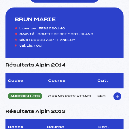
BRUN MARIE
foi(s) le ski
Licence :
FFS2620140
Comité :
COMITE DE SKI MONT-BLANC
Club :
09088 ASPTT ANNECY
Val. Lic. :
Oui
Résultats Alpin 2014
Codex
Course
Cat.
GRAND PRIX VITAM
FFS
AMBF0241.FFS
Résultats Alpin 2013
Codex
Course
Cat.