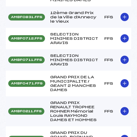
12ème Grand Prix
de la Ville d'Annecy
FFS
AMBF0831.FFS
le Vieux
SELECTION
MINIMES DISTRICT
FFS
AMBF0712.FFS
ARAVIS
SELECTION
MINIMES DISTRICT
FFS
AMBF0711.FFS
ARAVIS
GRAND PRIX DE LA
MUNICIPALITE /
FFS
AMBF0471.FFS
GEANT 2 MANCHES
DAMES
GRAND PRIX
RENAULT TROPHEE
ROHNER Mémorial
FFS
AMBF0211.FFS
Louis RAYMOND
DAMES ET HOMMES
GRAND PRIX DU
GRAND-BORNAND