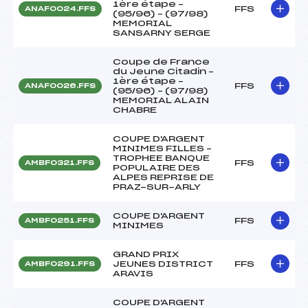
1ère étape –
FFS
ANAF0024.FFS
(95/96) – (97/98)
MEMORIAL
SANSARNY SERGE
Coupe de France
du Jeune Citadin –
1ère étape –
FFS
ANAF0026.FFS
(95/96) – (97/98)
MEMORIAL ALAIN
CHABRE
COUPE D'ARGENT
MINIMES FILLES –
TROPHEE BANQUE
FFS
AMBF0321.FFS
POPULAIRE DES
ALPES REPRISE DE
PRAZ-SUR-ARLY
COUPE D'ARGENT
FFS
AMBF0251.FFS
MINIMES
GRAND PRIX
JEUNES DISTRICT
FFS
AMBF0291.FFS
ARAVIS
COUPE D'ARGENT