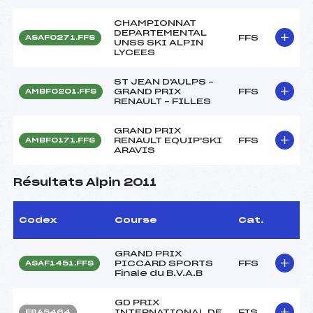
CHAMPIONNAT
DEPARTEMENTAL
FFS
ASAF0271.FFS
UNSS SKI ALPIN
LYCEES
ST JEAN D'AULPS –
GRAND PRIX
FFS
AMBF0201.FFS
RENAULT – FILLES
GRAND PRIX
RENAULT EQUIP'SKI
FFS
AMBF0171.FFS
ARAVIS
Résultats Alpin 2011
Codex
Course
Cat.
GRAND PRIX
PICCARD SPORTS
FFS
ASAF1451.FFS
Finale du B.V.A.B
GD PRIX
INTERNATIONAL DE
FIS
FRA5464