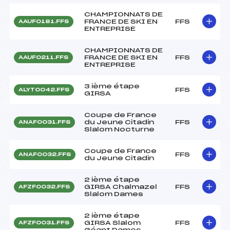
CHAMPIONNATS DE
FRANCE DE SKI EN
FFS
AAUF0181.FFS
ENTREPRISE
CHAMPIONNATS DE
FRANCE DE SKI EN
FFS
AAUF0211.FFS
ENTREPRISE
3 ième étape
FFS
ALYT0042.FFS
GIRSA
Coupe de France
du Jeune Citadin
FFS
ANAF0031.FFS
Slalom Nocturne
Coupe de France
FFS
ANAF0032.FFS
du Jeune Citadin
2 ième étape
GIRSA Chalmazel
FFS
AFZF0032.FFS
Slalom Dames
2 ième étape
GIRSA Slalom
FFS
AFZF0031.FFS
Géant Dames