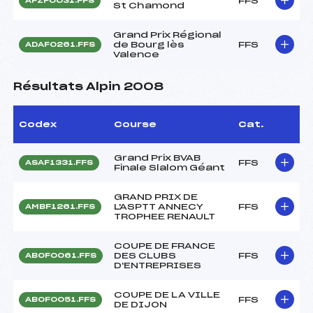
FFS
AFZF0031.FFS
St Chamond
Grand Prix Régional
de Bourg lès
FFS
ADAF0261.FFS
Valence
Résultats Alpin 2008
Codex
Course
Cat.
Grand Prix BVAB
FFS
ASAF1331.FFS
Finale Slalom Géant
GRAND PRIX DE
L'ASPTT ANNECY
FFS
AMBF1261.FFS
TROPHEE RENAULT
COUPE DE FRANCE
DES CLUBS
FFS
ABOF0061.FFS
D'ENTREPRISES
COUPE DE LA VILLE
FFS
ABOF0051.FFS
DE DIJON