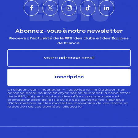
SUIVEZ
L'ACTU
Abonnez-vous à notre newsletter
Recevez l’actualité de la FFS, des clubs et des Équipes
de France.
Inscription
En cliquant sur « inscription », j’autorise la FFS à utiliser mon
adresse email pour m’envoyer périodiquement la newsletter
de la FFS, qui peut contenir des offres commerciales et
promotionnelles de la FFS ou de ses partenaires. Pour plus
d’informations sur les modalités d’exercice de vos droits et
la gestion de vos données, cliquez
ici