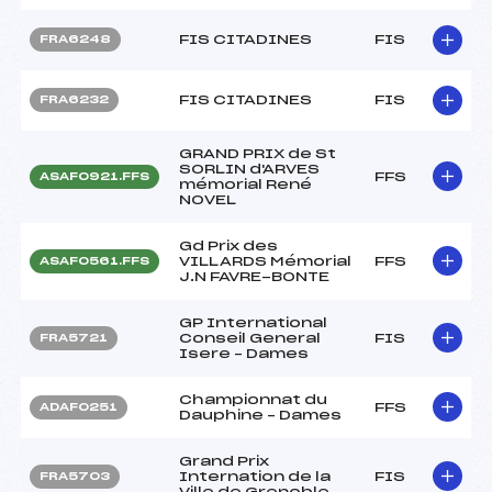
FIS CITADINES
FIS
FRA6248
FIS CITADINES
FIS
FRA6232
GRAND PRIX de St
SORLIN d'ARVES
FFS
ASAF0921.FFS
mémorial René
NOVEL
Gd Prix des
VILLARDS Mémorial
FFS
ASAF0561.FFS
J.N FAVRE-BONTE
GP International
Conseil General
FIS
FRA5721
Isere – Dames
Championnat du
FFS
ADAF0251
Dauphine – Dames
Grand Prix
Internation de la
FIS
FRA5703
Ville de Grenoble