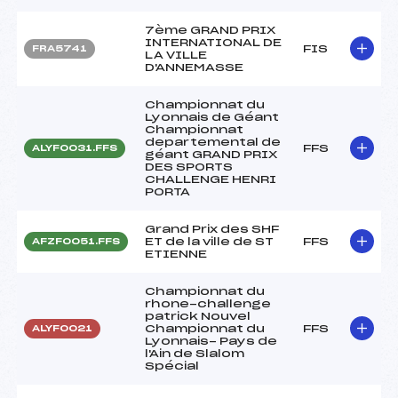
7ème GRAND PRIX
INTERNATIONAL DE
FIS
FRA5741
LA VILLE
D'ANNEMASSE
Championnat du
Lyonnais de Géant
Championnat
departemental de
FFS
ALYF0031.FFS
géant GRAND PRIX
DES SPORTS
CHALLENGE HENRI
PORTA
Grand Prix des SHF
ET de la ville de ST
FFS
AFZF0051.FFS
ETIENNE
Championnat du
rhone-challenge
patrick Nouvel
Championnat du
FFS
ALYF0021
Lyonnais- Pays de
l'Ain de Slalom
Spécial