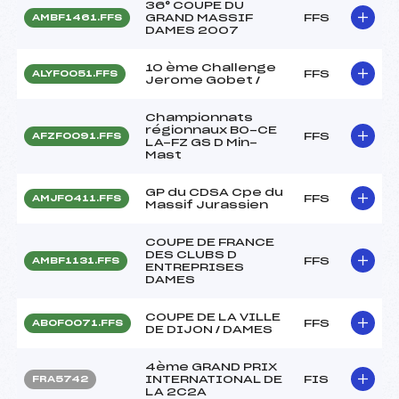
36° COUPE DU
GRAND MASSIF
FFS
AMBF1461.FFS
DAMES 2007
10 ème Challenge
FFS
ALYF0051.FFS
Jerome Gobet /
Championnats
régionnaux BO-CE
FFS
AFZF0091.FFS
LA-FZ GS D Min-
Mast
GP du CDSA Cpe du
FFS
AMJF0411.FFS
Massif Jurassien
COUPE DE FRANCE
DES CLUBS D
FFS
AMBF1131.FFS
ENTREPRISES
DAMES
COUPE DE LA VILLE
FFS
ABOF0071.FFS
DE DIJON / DAMES
4ème GRAND PRIX
INTERNATIONAL DE
FIS
FRA5742
LA 2C2A