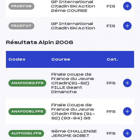
GP International
Citadin Ski Action
FIS
FRA5708
2éme COURSE
GP International
FIS
FRA5707
Citadin Ski Action
Résultats Alpin 2006
Codex
Course
Cat.
Finale coupe de
France du Jeune
Citadin(91-92)
FFS
ANAF0062.FFS
FILLE Geant
Dimanche
Finale Coupe de
France du Jeune
FFS
ANAF0061.FFS
Citadin Filles (91-
92) (93-94) GS
9ème CHALLENGE
FFS
ALYF0051.FFS
JEROME GOBET