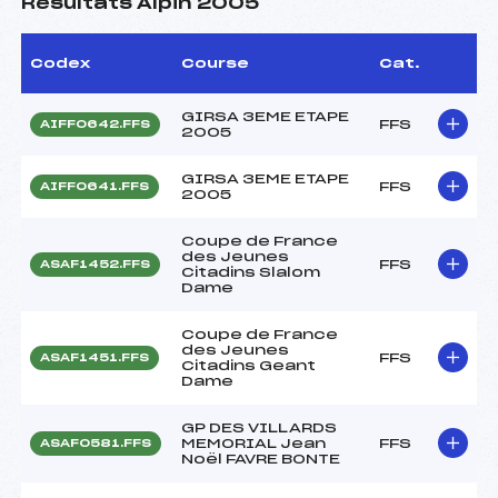
Résultats Alpin 2005
Codex
Course
Cat.
GIRSA 3EME ETAPE
FFS
AIFF0642.FFS
2005
GIRSA 3EME ETAPE
FFS
AIFF0641.FFS
2005
Coupe de France
des Jeunes
FFS
ASAF1452.FFS
Citadins Slalom
Dame
Coupe de France
des Jeunes
FFS
ASAF1451.FFS
Citadins Geant
Dame
GP DES VILLARDS
MEMORIAL Jean
FFS
ASAF0581.FFS
Noël FAVRE BONTE