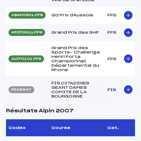
Gd Prix d'Aussois
FFS
ASAF0301.FFS
Grand Prix des SHF
FFS
AFZF0011.FFS
Grand Prix des
Sports- Challenge
Henri Porta
FFS
ALYF0101.FFS
Championnat
Départemental du
Rhone
FIS CITADINES
GEANT DAMES
FIS
FRA5347
COMITE DE LA
BOURGOGNE
Résultats Alpin 2007
Codex
Course
Cat.