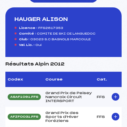
HAUGER ALISON
foi(s) le ski
Licence :
FFS2617353
Comité :
COMITE DE SKI CE LANGUEDOC
Club :
03023 S.C BAGNOLS MARCOULE
Val. Lic. :
Oui
Résultats Alpin 2012
Codex
Course
Cat.
Grand Prix de Peisey
Nancroix Circuit
FFS
ASAF1091.FFS
INTERSPORT
Grand Prix des
Sports d'Hiver
FFS
AFZF0031.FFS
Foréziens