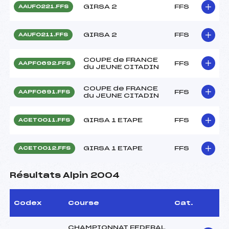
GIRSA 2
FFS
AAUF0221.FFS
GIRSA 2
FFS
AAUF0211.FFS
COUPE de FRANCE
FFS
AAPF0692.FFS
du JEUNE CITADIN
COUPE de FRANCE
FFS
AAPF0691.FFS
du JEUNE CITADIN
GIRSA 1 ETAPE
FFS
ACET0011.FFS
GIRSA 1 ETAPE
FFS
ACET0012.FFS
Résultats Alpin 2004
Codex
Course
Cat.
CHAMPIONNAT FEDERAL