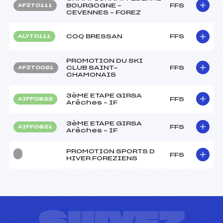
BOURGOGNE –
FFS
AFZT0111
CEVENNES – FOREZ
COQ BRESSAN
FFS
ALYT0111
PROMOTION DU SKI
CLUB SAINT-
FFS
AFZT0021
CHAMONAIS
3èME ETAPE GIRSA
FFS
AIFF0822
Arêches – IF
3èME ETAPE GIRSA
FFS
AIFF0821
Arêches – IF
PROMOTION SPORTS D
FFS
HIVER FOREZIENS