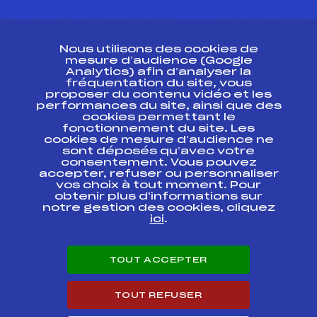
CONTACT
Nous utilisons des cookies de
ESPACE PRESSE
mesure d’audience (Google
Analytics) afin d’analyser la
fréquentation du site, vous
Ressources
proposer du contenu vidéo et les
performances du site, ainsi que des
Pass’Neige
cookies permettant le
Projet sportif fédéral
fonctionnement du site. Les
cookies de mesure d’audience ne
Projet de performance fédéral
sont déposés qu’avec votre
Antidopage
consentement. Vous pouvez
Pôle Développement, Formation, Suivi
accepter, refuser ou personnaliser
Scientifique
vos choix à tout moment. Pour
Listes ministérielles
obtenir plus d'informations sur
notre gestion des cookies, cliquez
Pôle vie de l’athlète
ici
.
Enseignement professionnel
Informatique et chronométrage
Circuits
TOUT ACCEPTER
Carrières
Développement des habiletés mentales
TOUT REFUSER