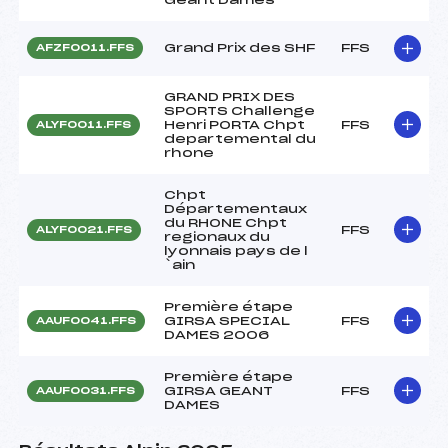
Grand Prix des SHF
FFS
AFZF0011.FFS
GRAND PRIX DES
SPORTS Challenge
Henri PORTA Chpt
FFS
ALYF0011.FFS
departemental du
rhone
Chpt
Départementaux
du RHONE Chpt
FFS
ALYF0021.FFS
regionaux du
lyonnais pays de l
`ain
Première étape
GIRSA SPECIAL
FFS
AAUF0041.FFS
DAMES 2006
Première étape
GIRSA GEANT
FFS
AAUF0031.FFS
DAMES