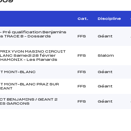
2009
e
Cat.
Discipline
 Pré qualification Benjamins
s TRACE B – Dossards
FFS
Géant
"
PRIX YVON MASINO CIRCUIT
LANC Samedi 28 février
FFS
Slalom
HAMONIX – Les Planards
IT MONT-BLANC
FFS
Géant
T MONT-BLANC PRAZ SUR
FFS
Géant
 GEANT
CT BENJAMINS / GEANT 2
FFS
Géant
ES GARCONS