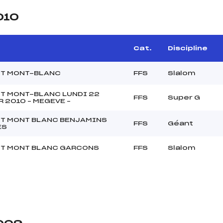
010
e
Cat.
Discipline
IT MONT-BLANC
FFS
Slalom
T MONT-BLANC LUNDI 22
FFS
Super G
R 2010 – MEGEVE –
T MONT BLANC BENJAMINS
FFS
Géant
ES
T MONT BLANC GARCONS
FFS
Slalom