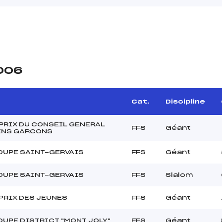
2006
Cat.
Discipline
PRIX DU CONSEIL GENERAL
FFS
Géant
INS GARCONS
OUPE SAINT-GERVAIS
FFS
Géant
OUPE SAINT-GERVAIS
FFS
Slalom
PRIX DES JEUNES
FFS
Géant
OUPE DISTRICT "MONT JOLY"
FFS
Géant