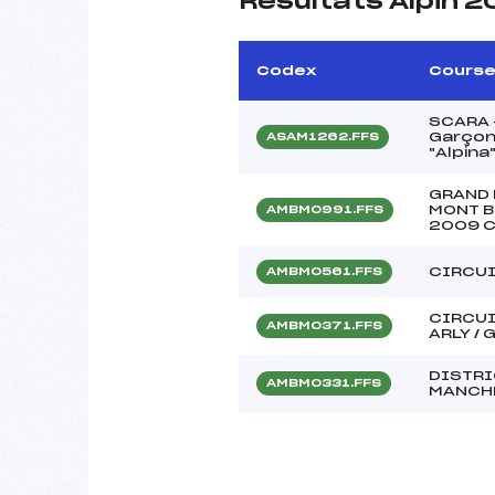
Résultats Alpin 
Codex
Cours
SCARA –
Garçon
ASAM1262.FFS
"Alpina
GRAND 
MONT B
AMBM0991.FFS
2009 C
CIRCU
AMBM0561.FFS
CIRCUI
AMBM0371.FFS
ARLY /
DISTRI
AMBM0331.FFS
MANCH