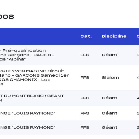
2008
Cat.
Discipline
C
 Pré-qualification
ins Garçons TRACE B –
FFS
Géant
s "Alpina"
PRIX YVON MASINO Circuit
lanc – GARCONS Samedi 1er
FFS
Slalom
008 CHAMONIX – Les
ds
T DU MONT BLANC / GEANT
FFS
Géant
N
NGE "LOUIS RAYMOND"
FFS
Géant
NGE "LOUIS RAYMOND"
FFS
Géant