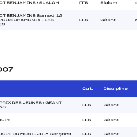
CT BENJAMINS / SLALOM
FFS
Slalom
CT BENJAMINS Samedi 12
r 2008 CHAMONIX – LES
FFS
Géant
ES
2007
e
Cat.
Discipline
PRIX DES JEUNES / GEANT
FFS
Géant
NS
OUPE
FFS
Géant
OUPE DU MONT-JOLY Garçons
FFS
Géant