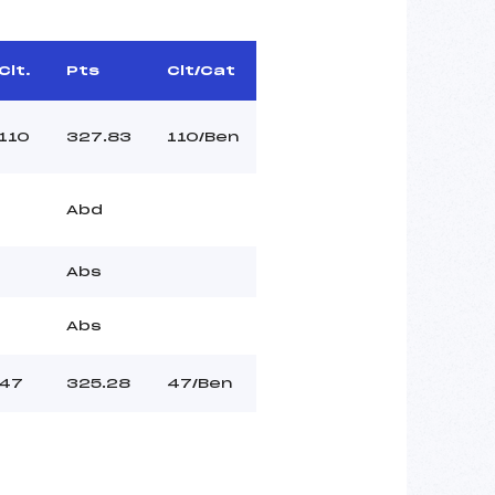
Clt.
Pts
Clt/Cat
110
327.83
110/Ben
Abd
Abs
Abs
47
325.28
47/Ben