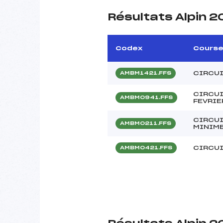
Résultats Alpin 2
Codex
Cours
CIRCU
AMBM1421.FFS
CIRCUI
AMBM0941.FFS
FEVRIE
CIRCUI
AMBM0211.FFS
MINIM
CIRCUI
AMBM0421.FFS