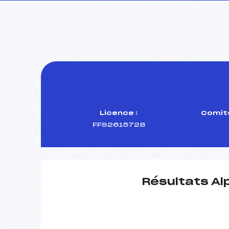
Licence :
Comité
FFS2615728
Résultats Al