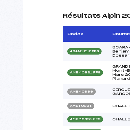
Résultats Alpin 
Codex
Course
SCARA –
Benjam
ASAM1212.FFS
Dossard
GRAND 
Mont-B
AMBM0821.FFS
Mars 2
Planar
CIRCUI
AMBM0999
GARCO
CHALLE
AMBT0391
CHALLE
AMBM0391.FFS