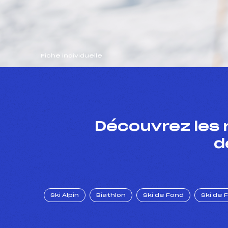
Fiche individuelle
Découvrez les 
d
Ski Alpin
Biathlon
Ski de Fond
Ski de 