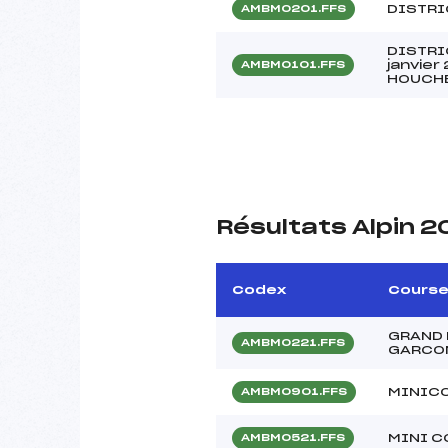
DISTRI
AMBM0201.FFS
DISTRI
janvie
AMBM0101.FFS
HOUCH
Résultats Alpin 
Codex
Cours
GRAND 
AMBM0221.FFS
GARCO
MINIC
AMBM0901.FFS
MINI C
AMBM0521.FFS