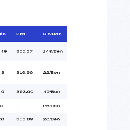
lt.
Pts
Clt/Cat
149
355.37
149/Ben
43
319.96
22/Ben
49
363.90
49/Ben
31
–
26/Ben
26
353.89
26/Ben