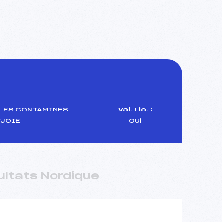
 LES CONTAMINES
Val. Lic. :
JOIE
Oui
ultats Nordique