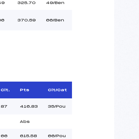
49
325.70
49/Ben
66
370.59
66/Ben
Clt.
Pts
Clt/Cat
87
416.83
35/Pou
Abs
66
615.58
66/Pou