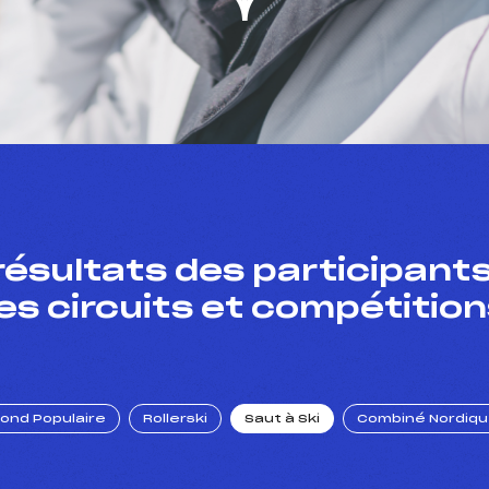
résultats des participants
es circuits et compétition
Fond Populaire
Rollerski
Saut à Ski
Combiné Nordiq