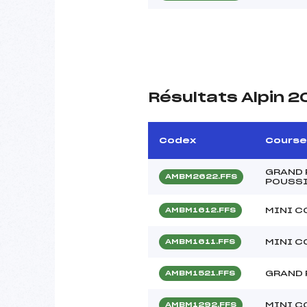
Résultats Alpin 
Codex
Course
GRAND 
AMBM2622.FFS
POUSS
MINI C
AMBM1612.FFS
MINI C
AMBM1611.FFS
GRAND 
AMBM1521.FFS
MINI C
AMBM1292.FFS