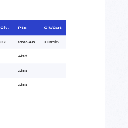
Clt.
Pts
Clt/Cat
32
252.46
19/Min
Abd
Abs
Abs