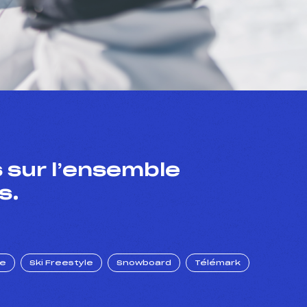
 sur l’ensemble
s.
ue
Ski Freestyle
Snowboard
Télémark