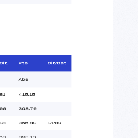
Clt.
Pts
Clt/Cat
Abs
81
415.15
66
398.76
18
356.80
1/Pou
53
393.10