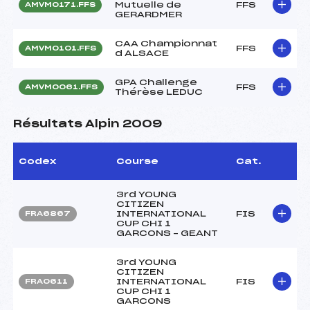
Mutuelle de
FFS
AMVM0171.FFS
GERARDMER
CAA Championnat
FFS
AMVM0101.FFS
d ALSACE
GPA Challenge
FFS
AMVM0061.FFS
Thérèse LEDUC
Résultats Alpin 2009
Codex
Course
Cat.
3rd YOUNG
CITIZEN
INTERNATIONAL
FIS
FRA6867
CUP CHI 1
GARCONS – GEANT
3rd YOUNG
CITIZEN
INTERNATIONAL
FIS
FRA0611
CUP CHI 1
GARCONS