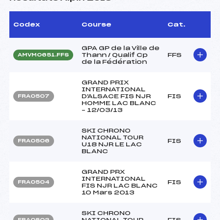
Codex
Course
Cat.
GPA GP de la Ville de
Thann / Qualif Cp
FFS
AMVM0651.FFS
de la Fédération
GRAND PRIX
INTERNATIONAL
D'ALSACE FIS NJR
FIS
FRA0507
HOMME LAC BLANC
– 12/03/13
SKI CHRONO
NATIONAL TOUR
FIS
FRA0506
U18 NJR LE LAC
BLANC
GRAND PRX
INTERNATIONAL
FIS
FRA0504
FIS NJR LAC BLANC
10 Mars 2013
SKI CHRONO
NATIONAL TOUR
FIS
FRA0502