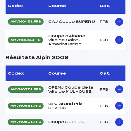
Codex
Course
Cat.
CAJ Coupe SUPER U
FFS
AMVM0451.FFS
Coupe d'Alsace
Ville de Saint-
FFS
AMVM0151.FFS
Amarin/Haribo
Résultats Alpin 2006
Codex
Course
Cat.
OPENJ Coupe de la
FFS
AMVM0751.FFS
Ville de MULHOUSE
GPJ Grand Prix
FFS
AMVM0651.FFS
DEVERS
Coupe SUPER U
FFS
AMVM0501.FFS