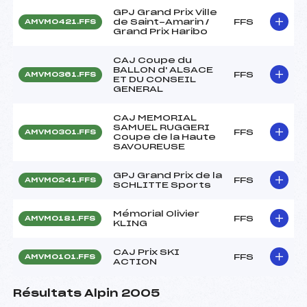
GPJ Grand Prix Ville
de Saint-Amarin /
FFS
AMVM0421.FFS
Grand Prix Haribo
CAJ Coupe du
BALLON d' ALSACE
FFS
AMVM0361.FFS
ET DU CONSEIL
GENERAL
CAJ MEMORIAL
SAMUEL RUGGERI
FFS
AMVM0301.FFS
Coupe de la Haute
SAVOUREUSE
GPJ Grand Prix de la
FFS
AMVM0241.FFS
SCHLITTE Sports
Mémorial Olivier
FFS
AMVM0181.FFS
KLING
CAJ Prix SKI
FFS
AMVM0101.FFS
ACTION
Résultats Alpin 2005