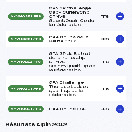
GPA GP Challenge
Gaby Curien/Chp
CRMVS
FFS
AMVM0251.FFS
Géant/Qualif Cp de
la Fédération
CAA Coupe de la
FFS
AMVM0221.FFS
Haute Thur
GPA GP du Bistrot
de la Perle/Chp
CRMVS
FFS
AMVM0211.FFS
Slalom/Qualif Cp de
la Fédération
GPA Challenge
Thérèse Leduc /
FFS
AMVM0101.FFS
Qualif Cp de la
Fédération
CAA Coupe ESF
FFS
AMVM0011.FFS
Résultats Alpin 2012