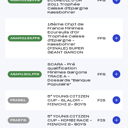
ECUREUIL D'OR
FFS
ANAM0132.FFS
2011 Trophée
Caisse d'Epargne
Kassbohrer
16ème Chpt de
France Minimes
Ecureuils d'Or
Trophée Caisse
FFS
ANAM0133.FFS
d'Epargne –
Kassbohrer
(FINALE) SUPER
GEANT GARCON
SCARA – Pré
qualification
Minimes Garçons
FFS
ASAM1301.FFS
TRACE A –
Dossards "Banque
Populaire"
5° YOUNG CITIZEN
CUP – SLALOM –
FIS
FRA581.
MIN/CHI 2- BOYS
5° YOUNG CITIZEN
CUP – KOMBI RACE –
FIS
FRA576.
MIN/CHI 2- BOYS