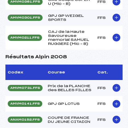
FFS
AMVM0361.FFS
U (Mic – B)
GPJ GP WEIGEL
FFS
AMVM0301.FFS
SPORTS
CAJ de la Haute
Savoureuse
FFS
AMVM0211.FFS
memorial SAMUEL
RUGGERI (Mic – B)
Résultats Alpin 2008
Codex
Course
Cat.
Prix de la PLANCHE
FFS
AMVM0731.FFS
des BELLES FILLES
GPJ GP LOTUS
FFS
AMVM0141.FFS
COUPE DE FRANCE
FFS
ANAM0152.FFS
DU JEUNE CITADIN