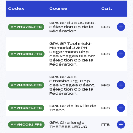
Codex
Course
Cat.
GPA GP du SCOSEG.
Sélection Cp de la
FFS
AMVM0751.FFS
Fédération.
GPA GP Techniski-
Mémorial J & PH
Degermann Chp
FFS
AMVM0661.FFS
des Vosges Slalom.
Sélection Cp de la
Fédération.
GPA GP ASE
Strasbourg. Chp
des Vosges Géant.
FFS
AMVM0651.FFS
Sélection Cp de la
Fédération.
GPA GP de la Ville de
FFS
AMVM0571.FFS
Thann
GPA Challenge
FFS
AMVM0091.FFS
THERESE LEDUC