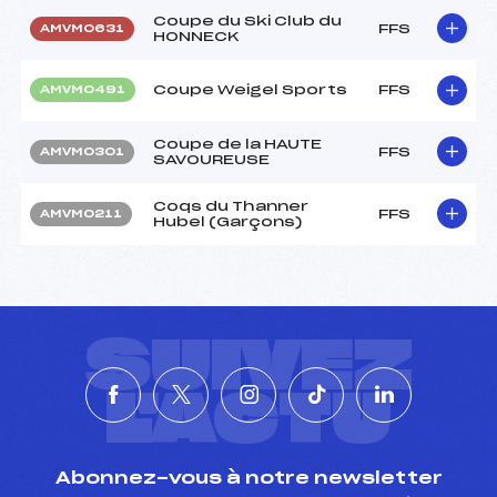
Coupe du Ski Club du
FFS
AMVM0631
HONNECK
Coupe Weigel Sports
FFS
AMVM0491
Coupe de la HAUTE
FFS
AMVM0301
SAVOUREUSE
Coqs du Thanner
FFS
AMVM0211
Hubel (Garçons)
SUIVEZ
L'ACTU
Abonnez-vous à notre newsletter