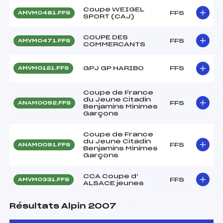
Coupe WEIGEL
FFS
AMVM0481.FFS
SPORT (CAJ)
COUPE DES
FFS
AMVM0471.FFS
COMMERCANTS
GPJ GP HARIBO
FFS
AMVM0121.FFS
Coupe de France
du Jeune Citadin
FFS
ANAM0092.FFS
Benjamins Minimes
Garçons
Coupe de France
du Jeune Citadin
FFS
ANAM0091.FFS
Benjamins Minimes
Garçons
CCA Coupe d'
FFS
AMVM0331.FFS
ALSACE jeunes
Résultats Alpin 2007