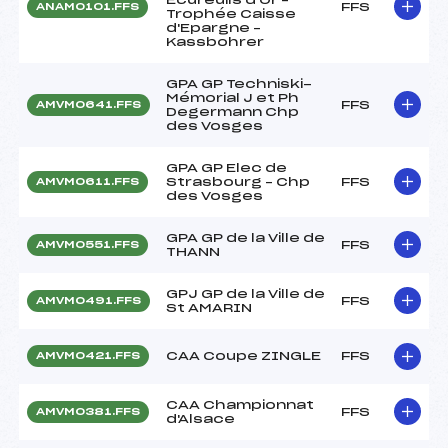
FFS
ANAM0101.FFS
Trophée Caisse
d'Epargne –
Kassbohrer
GPA GP Techniski-
Mémorial J et Ph
FFS
AMVM0641.FFS
Degermann Chp
des Vosges
GPA GP Elec de
Strasbourg – Chp
FFS
AMVM0611.FFS
des Vosges
GPA GP de la Ville de
FFS
AMVM0551.FFS
THANN
GPJ GP de la Ville de
FFS
AMVM0491.FFS
St AMARIN
CAA Coupe ZINGLE
FFS
AMVM0421.FFS
CAA Championnat
FFS
AMVM0381.FFS
d'Alsace