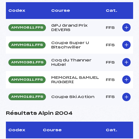
Codex
Course
Cat.
GPJ Grand Prix
FFS
AMVM0611.FFS
DEVERS
Coupe Super U
FFS
AMVM0511.FFS
Bitschwiller
Coq du Thanner
FFS
AMVM0361.FFS
Hubel
MEMORIAL SAMUEL
FFS
AMVM0311.FFS
RUGGERI
Coupe Ski Action
FFS
AMVM0181.FFS
Résultats Alpin 2004
Codex
Course
Cat.