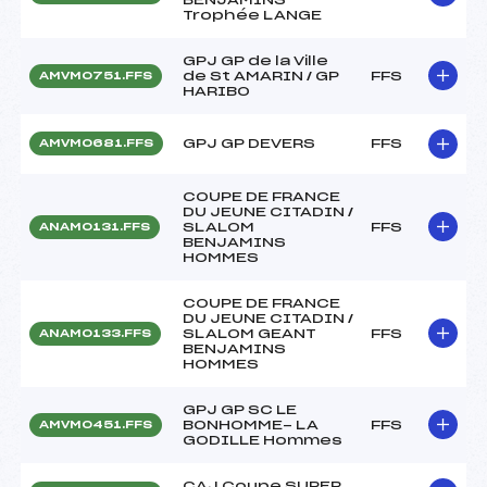
Trophée LANGE
GPJ GP de la Ville
de St AMARIN / GP
FFS
AMVM0751.FFS
HARIBO
GPJ GP DEVERS
FFS
AMVM0681.FFS
COUPE DE FRANCE
DU JEUNE CITADIN /
SLALOM
FFS
ANAM0131.FFS
BENJAMINS
HOMMES
COUPE DE FRANCE
DU JEUNE CITADIN /
SLALOM GEANT
FFS
ANAM0133.FFS
BENJAMINS
HOMMES
GPJ GP SC LE
BONHOMME- LA
FFS
AMVM0451.FFS
GODILLE Hommes
CAJ Coupe SUPER