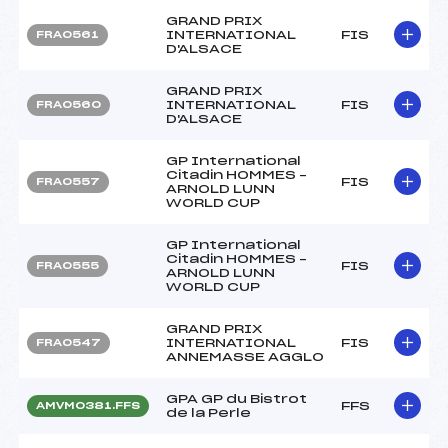
GRAND PRIX
INTERNATIONAL
FIS
FRA0561
D'ALSACE
GRAND PRIX
INTERNATIONAL
FIS
FRA0560
D'ALSACE
GP International
Citadin HOMMES –
FIS
FRA0557
ARNOLD LUNN
WORLD CUP
GP International
Citadin HOMMES –
FIS
FRA0555
ARNOLD LUNN
WORLD CUP
GRAND PRIX
INTERNATIONAL
FIS
FRA0547
ANNEMASSE AGGLO
GPA GP du Bistrot
FFS
AMVM0381.FFS
de la Perle