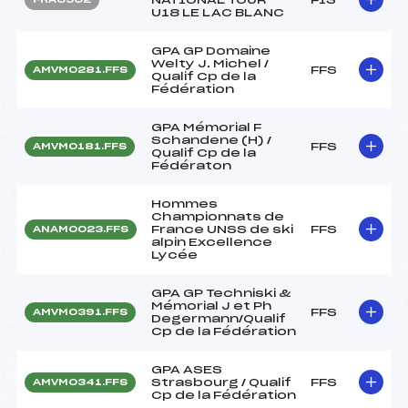
U18 LE LAC BLANC
GPA GP Domaine
Welty J. Michel /
FFS
AMVM0281.FFS
Qualif Cp de la
Fédération
GPA Mémorial F
Schandene (H) /
FFS
AMVM0181.FFS
Qualif Cp de la
Fédératon
Hommes
Championnats de
France UNSS de ski
FFS
ANAM0023.FFS
alpin Excellence
Lycée
GPA GP Techniski &
Mémorial J et Ph
FFS
AMVM0391.FFS
Degermann/Qualif
Cp de la Fédération
GPA ASES
Strasbourg / Qualif
FFS
AMVM0341.FFS
Cp de la Fédération