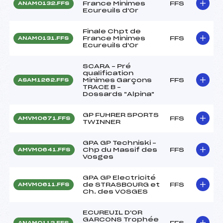
France Minimes
FFS
ANAM0132.FFS
Ecureuils d'Or
Finale Chpt de
France Minimes
FFS
ANAM0131.FFS
Ecureuils d'Or
SCARA – Pré
qualification
Minimes Garçons
FFS
ASAM1262.FFS
TRACE B –
Dossards "Alpina"
GP FUHRER SPORTS
FFS
AMVM0671.FFS
TWINNER
GPA GP Techniski –
Chp du Massif des
FFS
AMVM0641.FFS
Vosges
GPA GP Electricité
de STRASBOURG et
FFS
AMVM0611.FFS
Ch. des VOSGES
ECUREUIL D'OR
GARCONS Trophée
FFS
ANAM0112.FFS