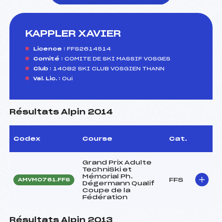
KAPPLER XAVIER
foi(s) le ski
Licence :
FFS2614514
Comité :
COMITE DE SKI MASSIF VOSGES
Club :
14082 SKI CLUB VOSGIEN THANN
Val. Lic. :
Oui
Résultats Alpin 2014
Codex
Course
Cat.
Grand Prix Adulte
TechniSki et
Mémorial Ph.
FFS
AMVM0761.FFS
Dégermann Qualif
Coupe de la
Fédération
Résultats Alpin 2013