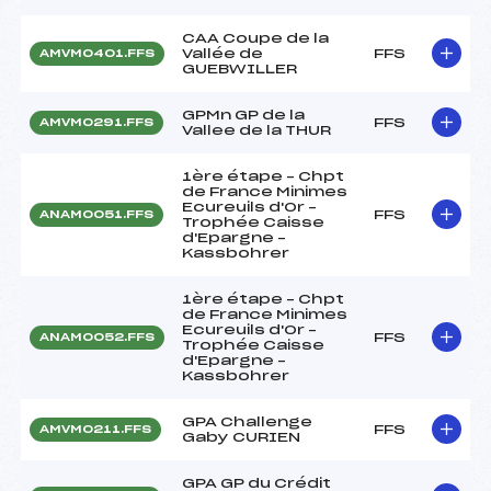
CAA Coupe de la
Vallée de
FFS
AMVM0401.FFS
GUEBWILLER
GPMn GP de la
FFS
AMVM0291.FFS
Vallee de la THUR
1ère étape – Chpt
de France Minimes
Ecureuils d'Or –
FFS
ANAM0051.FFS
Trophée Caisse
d'Epargne –
Kassbohrer
1ère étape – Chpt
de France Minimes
Ecureuils d'Or –
FFS
ANAM0052.FFS
Trophée Caisse
d'Epargne –
Kassbohrer
GPA Challenge
FFS
AMVM0211.FFS
Gaby CURIEN
GPA GP du Crédit