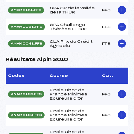
GPA GP de la Vallée
FFS
AMVM0151.FFS
de la THUR
GPA Challenge
FFS
AMVM0081.FFS
Thérèse LEDUC
CLA Prix du Crédit
FFS
AMVM0041.FFS
Agricole
Résultats Alpin 2010
Codex
Course
Cat.
Finale Chpt de
France Minimes
FFS
ANAM0133.FFS
Ecureuils d'Or
Finale Chpt de
France Minimes
FFS
ANAM0134.FFS
Ecureuils d'Or
Finale Chpt de