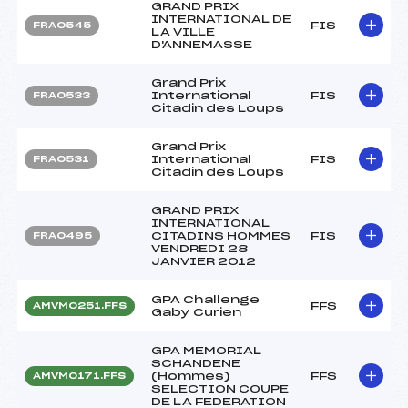
GRAND PRIX
INTERNATIONAL DE
FIS
FRA0545
LA VILLE
D'ANNEMASSE
Grand Prix
International
FIS
FRA0533
Citadin des Loups
Grand Prix
International
FIS
FRA0531
Citadin des Loups
GRAND PRIX
INTERNATIONAL
CITADINS HOMMES
FIS
FRA0495
VENDREDI 28
JANVIER 2012
GPA Challenge
FFS
AMVM0251.FFS
Gaby Curien
GPA MEMORIAL
SCHANDENE
(Hommes)
FFS
AMVM0171.FFS
SELECTION COUPE
DE LA FEDERATION