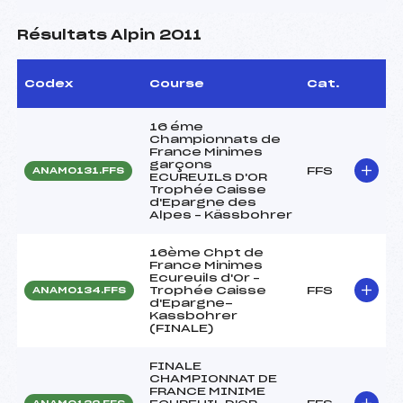
Résultats Alpin 2011
Codex
Course
Cat.
16 éme
Championnats de
France Minimes
garçons
FFS
ANAM0131.FFS
ECUREUILS D'OR
Trophée Caisse
d'Epargne des
Alpes – Kässbohrer
16ème Chpt de
France Minimes
Ecureuils d'Or –
Trophée Caisse
FFS
ANAM0134.FFS
d'Epargne-
Kassbohrer
(FINALE)
FINALE
CHAMPIONNAT DE
FRANCE MINIME