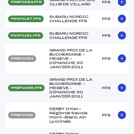
FFS
FMBF0083.FFS
CLUB DE VILLARD
SUBARU NORDIC
FFS
FNAF0167.FFS
CHALLENGE FFS
SUBARU NORDIC
FFS
FNAF0161.FFS
CHALLENGE FFS
GRAND PRIX DE LA
BUCHERONNE –
MEGEVE –
FFS
FMBF0064
DIMANCHE 30
JANVIER 2011
GRAND PRIX DE LA
BUCHERONNE –
MEGEVE –
FFS
FMBF0066.FFS
DIMANCHE 30
JANVIER 2011
DERBY Inter-
Régional Savoie
FFS
FMBF0052
Mont-Blanc Ain
Lyonnais
DERBY Inter-