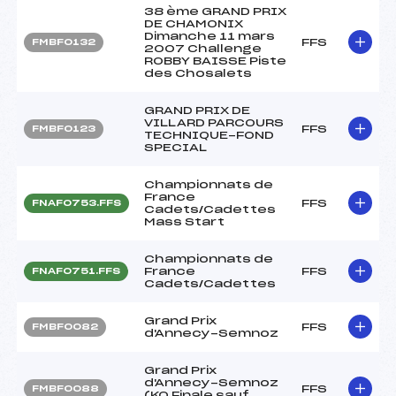
38 ème GRAND PRIX
DE CHAMONIX
Dimanche 11 mars
FFS
FMBF0132
2007 Challenge
ROBBY BAISSE Piste
des Chosalets
GRAND PRIX DE
VILLARD PARCOURS
FFS
FMBF0123
TECHNIQUE-FOND
SPECIAL
Championnats de
France
FFS
FNAF0753.FFS
Cadets/Cadettes
Mass Start
Championnats de
France
FFS
FNAF0751.FFS
Cadets/Cadettes
Grand Prix
FFS
FMBF0082
d'Annecy-Semnoz
Grand Prix
d'Annecy-Semnoz
FFS
FMBF0088
(KO Finale sauf