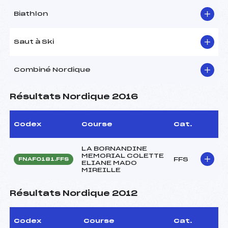
Biathlon
Saut à Ski
Combiné Nordique
Résultats Nordique 2016
Codex
Course
Cat.
LA BORNANDINE
MEMORIAL COLETTE
FFS
FNAF0181.FFS
ELIANE MADO
MIREILLE
Résultats Nordique 2012
Codex
Course
Cat.