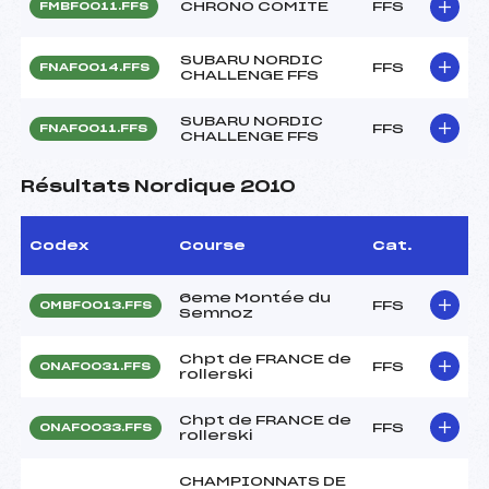
CHRONO COMITE
FFS
FMBF0011.FFS
SUBARU NORDIC
FFS
FNAF0014.FFS
CHALLENGE FFS
SUBARU NORDIC
FFS
FNAF0011.FFS
CHALLENGE FFS
Résultats Nordique 2010
Codex
Course
Cat.
6eme Montée du
FFS
OMBF0013.FFS
Semnoz
Chpt de FRANCE de
FFS
ONAF0031.FFS
rollerski
Chpt de FRANCE de
FFS
ONAF0033.FFS
rollerski
CHAMPIONNATS DE