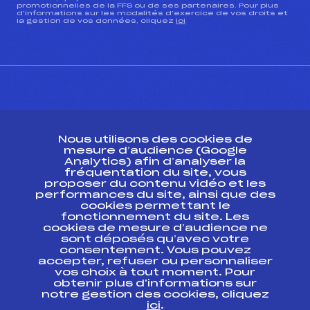
promotionnelles de la FFS ou de ses partenaires. Pour plus
d’informations sur les modalités d’exercice de vos droits et
la gestion de vos données, cliquez
ici
CONTACT
Nous utilisons des cookies de
ESPACE PRESSE
mesure d’audience (Google
Analytics) afin d’analyser la
fréquentation du site, vous
Ressources
proposer du contenu vidéo et les
performances du site, ainsi que des
Pass’Neige
cookies permettant le
Projet sportif fédéral
fonctionnement du site. Les
cookies de mesure d’audience ne
Projet de performance fédéral
sont déposés qu’avec votre
Antidopage
consentement. Vous pouvez
Pôle Développement, Formation, Suivi
accepter, refuser ou personnaliser
Scientifique
vos choix à tout moment. Pour
Listes ministérielles
obtenir plus d'informations sur
notre gestion des cookies, cliquez
Pôle vie de l’athlète
ici
.