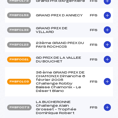
Grand Prix d'Argentière
FFS
FMBF0173
GRAND PRIX D ANNECY
FFS
FMBF0153
GRAND PRIX DE
FFS
FMBF0133
VILLARD
23ème GRAND PRIX DU
FFS
FMBF0123
PAYS ROCHOIS
GD PRIX DE LA VALLEE
FFS
FMBF0021
DU BOUCHET
36 ème GRAND PRIX DE
CHAMONIX Dimanche 6
février 2005
FFS
FMBF0103
Challenge Robby
Baisse Chamonix – Le
Désert Blanc
LA BUCHERONNE
Challenge Alain
FFS
FMBF0073
Grosset – Trophée
Dominique Robert