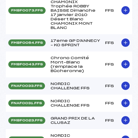
CHAMONIX
Trophée ROBBY
BAISSE Dimanche
FFS
FMBF0073.FFS
17 janvier 2010
Désert Blanc
CHAMONIX MONT
BLANC
17eme GP D'ANNECY
FFS
FMBF0054.FFS
– KO SPRINT
Chrono Comité
Mont-Blanc
FFS
FMBF0043.FFS
(remplace la
Bûcheronne)
NORDIC
FFS
FNAF0033.FFS
CHALLENGE FFS
NORDIC
FFS
FNAF0031.FFS
CHALLENGE FFS
GRAND PRIX DE LA
FFS
FMBF0023.FFS
CLUSAZ
NORDIC