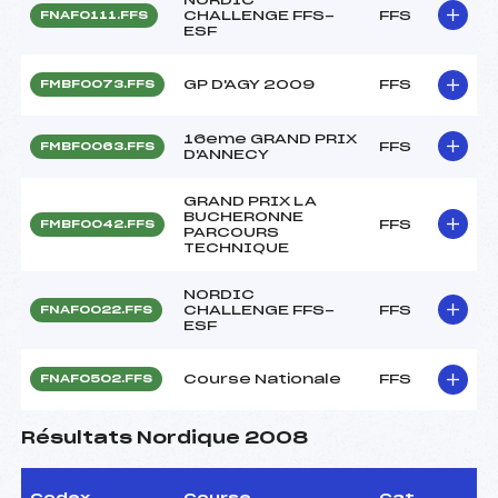
CHALLENGE FFS-
FFS
FNAF0111.FFS
ESF
GP D'AGY 2009
FFS
FMBF0073.FFS
16eme GRAND PRIX
FFS
FMBF0063.FFS
D'ANNECY
GRAND PRIX LA
BUCHERONNE
FFS
FMBF0042.FFS
PARCOURS
TECHNIQUE
NORDIC
CHALLENGE FFS-
FFS
FNAF0022.FFS
ESF
Course Nationale
FFS
FNAF0502.FFS
Résultats Nordique 2008
Codex
Course
Cat.