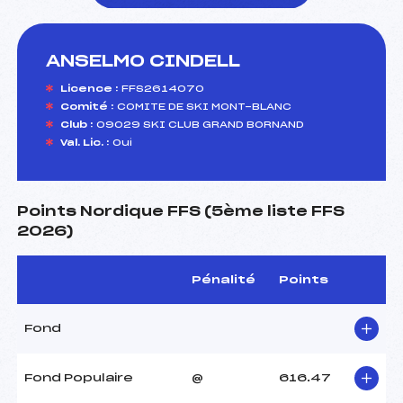
ANSELMO CINDELL
foi(s) le ski
Licence :
FFS2614070
Comité :
COMITE DE SKI MONT-BLANC
Club :
09029 SKI CLUB GRAND BORNAND
Val. Lic. :
Oui
Points Nordique FFS (5ème liste FFS
2026)
Pénalité
Points
Fond
Fond Populaire
@
616.47