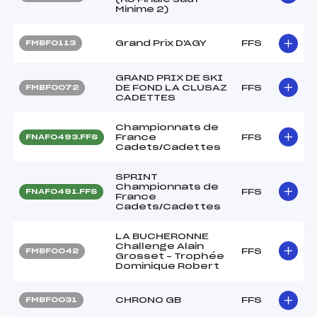
Minime 2)
Grand Prix D'AGY
FFS
FMBF0113
GRAND PRIX DE SKI
DE FOND LA CLUSAZ
FFS
FMBF0072
CADETTES
Championnats de
France
FFS
FNAF0493.FFS
Cadets/Cadettes
SPRINT
Championnats de
FFS
FNAF0491.FFS
France
Cadets/Cadettes
LA BUCHERONNE
Challenge Alain
FFS
FMBF0042
Grosset – Trophée
Dominique Robert
CHRONO GB
FFS
FMBF0031