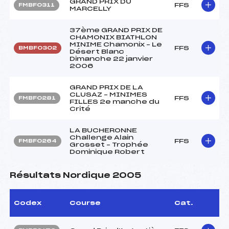
GRAND PRIX DU
FFS
FMBF0311
MARCELLY
37ème GRAND PRIX DE
CHAMONIX BIATHLON
MINIME Chamonix – Le
FFS
BMBF0302
Désert Blanc
Dimanche 22 janvier
2006
GRAND PRIX DE LA
CLUSAZ – MINIMES
FFS
FMBF0281
FILLES 2e manche du
Crité
LA BUCHERONNE
Challenge Alain
FFS
FMBF0264
Grosset – Trophée
Dominique Robert
Résultats Nordique 2005
Codex
Course
Cat.