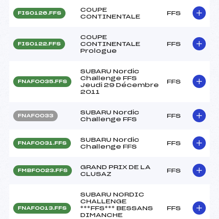
COUPE
FFS
FIS0126.FFS
CONTINENTALE
COUPE
CONTINENTALE
FFS
FIS0122.FFS
Prologue
SUBARU Nordic
Challenge FFS
FFS
FNAF0035.FFS
Jeudi 29 Décembre
2011
SUBARU Nordic
FFS
FNAF0033
Challenge FFS
SUBARU Nordic
FFS
FNAF0031.FFS
Challenge FFS
GRAND PRIX DE LA
FFS
FMBF0023.FFS
CLUSAZ
SUBARU NORDIC
CHALLENGE
***FFS*** BESSANS
FFS
FNAF0013.FFS
DIMANCHE