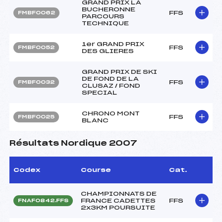
GRAND PRIX LA
BUCHERONNE
FFS
FMBF0062
PARCOURS
TECHNIQUE
1er GRAND PRIX
FFS
FMBF0052
DES GLIERES
GRAND PRIX DE SKI
DE FOND DE LA
FFS
FMBF0032
CLUSAZ / FOND
SPECIAL
CHRONO MONT
FFS
FMBF0025
BLANC
Résultats Nordique 2007
Codex
Course
Cat.
CHAMPIONNATS DE
FRANCE CADETTES
FFS
FNAF0842.FFS
2x3KM POURSUITE