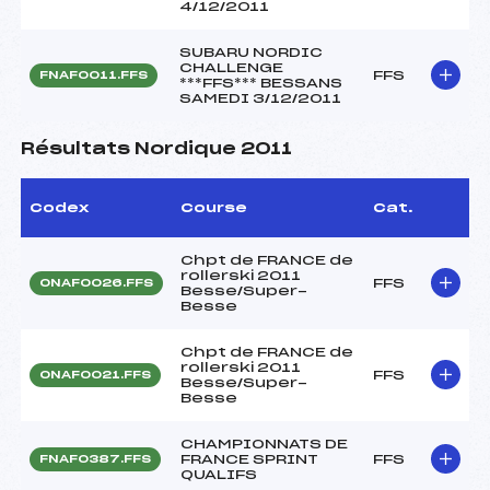
4/12/2011
SUBARU NORDIC
CHALLENGE
FFS
FNAF0011.FFS
***FFS*** BESSANS
SAMEDI 3/12/2011
Résultats Nordique 2011
Codex
Course
Cat.
Chpt de FRANCE de
rollerski 2011
FFS
ONAF0026.FFS
Besse/Super-
Besse
Chpt de FRANCE de
rollerski 2011
FFS
ONAF0021.FFS
Besse/Super-
Besse
CHAMPIONNATS DE
FRANCE SPRINT
FFS
FNAF0387.FFS
QUALIFS