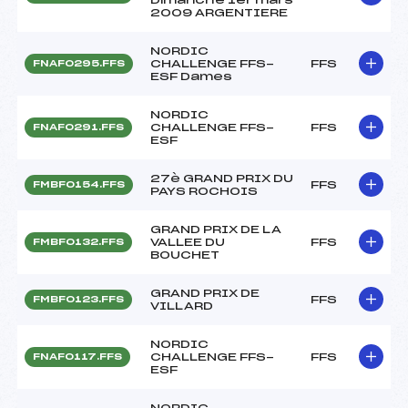
2009 ARGENTIERE
NORDIC
CHALLENGE FFS-
FFS
FNAF0295.FFS
ESF Dames
NORDIC
CHALLENGE FFS-
FFS
FNAF0291.FFS
ESF
27è GRAND PRIX DU
FFS
FMBF0154.FFS
PAYS ROCHOIS
GRAND PRIX DE LA
VALLEE DU
FFS
FMBF0132.FFS
BOUCHET
GRAND PRIX DE
FFS
FMBF0123.FFS
VILLARD
NORDIC
CHALLENGE FFS-
FFS
FNAF0117.FFS
ESF
NORDIC