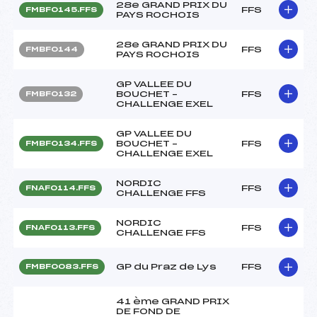
28e GRAND PRIX DU
FFS
FMBF0145.FFS
PAYS ROCHOIS
28e GRAND PRIX DU
FFS
FMBF0144
PAYS ROCHOIS
GP VALLEE DU
BOUCHET –
FFS
FMBF0132
CHALLENGE EXEL
GP VALLEE DU
BOUCHET –
FFS
FMBF0134.FFS
CHALLENGE EXEL
NORDIC
FFS
FNAF0114.FFS
CHALLENGE FFS
NORDIC
FFS
FNAF0113.FFS
CHALLENGE FFS
GP du Praz de Lys
FFS
FMBF0083.FFS
41 ème GRAND PRIX
DE FOND DE