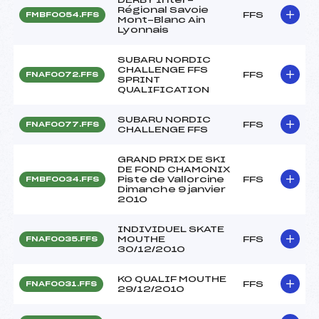
Régional Savoie
FFS
FMBF0054.FFS
Mont-Blanc Ain
Lyonnais
SUBARU NORDIC
CHALLENGE FFS
FFS
FNAF0072.FFS
SPRINT
QUALIFICATION
SUBARU NORDIC
FFS
FNAF0077.FFS
CHALLENGE FFS
GRAND PRIX DE SKI
DE FOND CHAMONIX
Piste de Vallorcine
FFS
FMBF0034.FFS
Dimanche 9 janvier
2010
INDIVIDUEL SKATE
MOUTHE
FFS
FNAF0035.FFS
30/12/2010
KO QUALIF MOUTHE
FFS
FNAF0031.FFS
29/12/2010