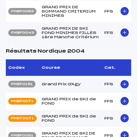
GRAND PRIX DE
SOMMAND CRITERIUM
FFS
FMBF0053
MINIMES
GRAND PRIX DE SKI
FOND MINIMES FILLES
FFS
FMBF0043
1ère Manche Critérium
Résultats Nordique 2004
Codex
Course
Cat.
Grand Prix d'Agy
FFS
FMBF0151
GRAND PRIX de SKI de
FFS
FMBF0071
FOND
GRAND PRIX de SKI de
FFS
FMBT0071
FOND
GRAND PRIX DE SKI DE
FFS
FMBF0051