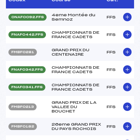
4eme Montée du
FFS
ONAF0092.FFS
Semnoz
CHAMPIONNATS DE
FFS
FNAF0442.FFS
FRANCE CADETS
GRAND PRIX DU
FFS
FMBF0281
CENTENAIRE
CHAMPIONNATS DE
FFS
FNAF0342.FFS
FRANCE CADETS
CHAMPIONNATS DE
FFS
FNAF0341.FFS
FRANCE CADETS
GRAND PRIX DE LA
VALLEE DU
FFS
FMBF0213
BOUCHET
26eme GRAND PRIX
FFS
FMBF0182
DU PAYS ROCHOIS