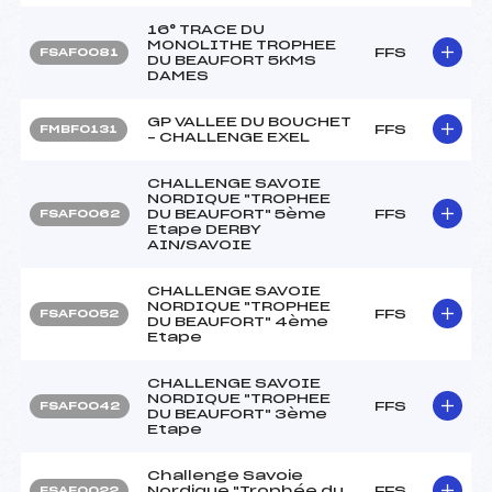
16° TRACE DU
MONOLITHE TROPHEE
FFS
FSAF0081
DU BEAUFORT 5KMS
DAMES
GP VALLEE DU BOUCHET
FFS
FMBF0131
– CHALLENGE EXEL
CHALLENGE SAVOIE
NORDIQUE "TROPHEE
DU BEAUFORT" 5ème
FFS
FSAF0062
Etape DERBY
AIN/SAVOIE
CHALLENGE SAVOIE
NORDIQUE "TROPHEE
FFS
FSAF0052
DU BEAUFORT" 4ème
Etape
CHALLENGE SAVOIE
NORDIQUE "TROPHEE
FFS
FSAF0042
DU BEAUFORT" 3ème
Etape
Challenge Savoie
Nordique "Trophée du
FFS
FSAF0022