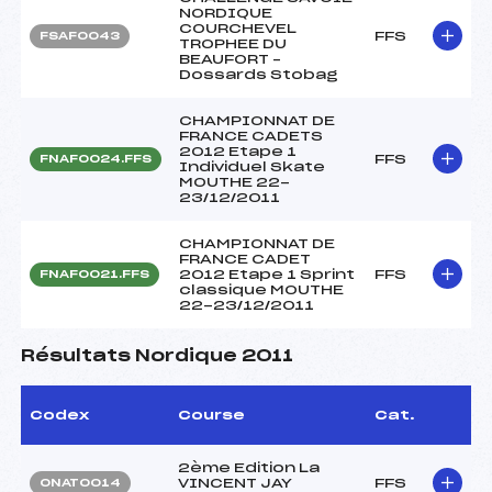
NORDIQUE
COURCHEVEL
FFS
FSAF0043
TROPHEE DU
BEAUFORT –
Dossards Stobag
CHAMPIONNAT DE
FRANCE CADETS
2012 Etape 1
FFS
FNAF0024.FFS
Individuel Skate
MOUTHE 22-
23/12/2011
CHAMPIONNAT DE
FRANCE CADET
2012 Etape 1 Sprint
FFS
FNAF0021.FFS
classique MOUTHE
22-23/12/2011
Résultats Nordique 2011
Codex
Course
Cat.
2ème Edition La
VINCENT JAY
FFS
ONAT0014