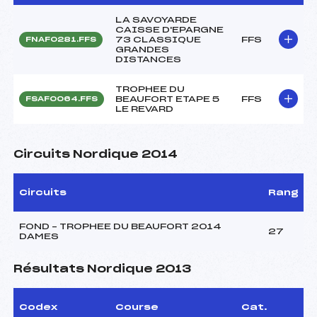
LA SAVOYARDE
CAISSE D'EPARGNE
73 CLASSIQUE
FFS
FNAF0281.FFS
GRANDES
DISTANCES
TROPHEE DU
BEAUFORT ETAPE 5
FFS
FSAF0064.FFS
LE REVARD
Circuits Nordique 2014
Circuits
Rang
FOND – TROPHEE DU BEAUFORT 2014
27
DAMES
Résultats Nordique 2013
Codex
Course
Cat.