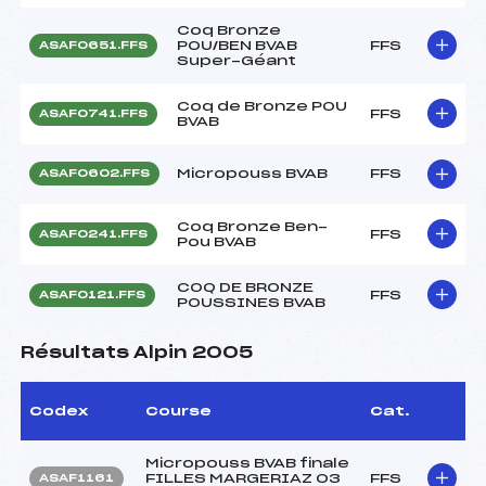
Coq Bronze
POU/BEN BVAB
FFS
ASAF0651.FFS
Super-Géant
Coq de Bronze POU
FFS
ASAF0741.FFS
BVAB
Micropouss BVAB
FFS
ASAF0602.FFS
Coq Bronze Ben-
FFS
ASAF0241.FFS
Pou BVAB
COQ DE BRONZE
FFS
ASAF0121.FFS
POUSSINES BVAB
Résultats Alpin 2005
Codex
Course
Cat.
Micropouss BVAB finale
FILLES MARGERIAZ 03
FFS
ASAF1161