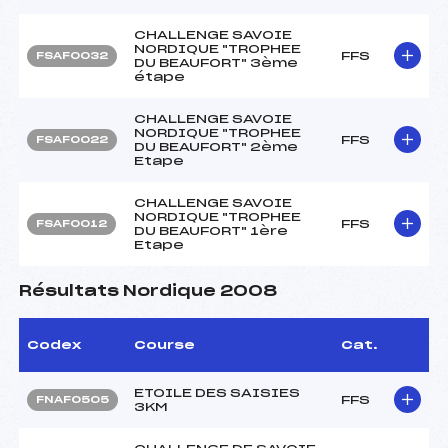
CHALLENGE SAVOIE
NORDIQUE "TROPHEE
FFS
FSAF0032
DU BEAUFORT" 3ème
étape
CHALLENGE SAVOIE
NORDIQUE "TROPHEE
FFS
FSAF0022
DU BEAUFORT" 2ème
Etape
CHALLENGE SAVOIE
NORDIQUE "TROPHEE
FFS
FSAF0012
DU BEAUFORT" 1ère
Etape
Résultats Nordique 2008
Codex
Course
Cat.
ETOILE DES SAISIES
FFS
FNAF0505
3KM