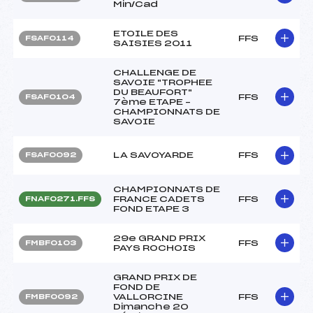
Min/Cad
ETOILE DES
FFS
FSAF0114
SAISIES 2011
CHALLENGE DE
SAVOIE "TROPHEE
DU BEAUFORT"
FFS
FSAF0104
7ème ETAPE –
CHAMPIONNATS DE
SAVOIE
LA SAVOYARDE
FFS
FSAF0092
CHAMPIONNATS DE
FRANCE CADETS
FFS
FNAF0271.FFS
FOND ETAPE 3
29e GRAND PRIX
FFS
FMBF0103
PAYS ROCHOIS
GRAND PRIX DE
FOND DE
VALLORCINE
FFS
FMBF0092
Dimanche 20