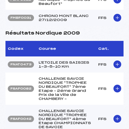
Beaufort"
CHRONO MONT BLANC
FFS
FMBF0031
27/12/2009
Résultats Nordique 2009
Codex
Course
Cat.
L'ETOILE DES SAISIES
FFS
FNAT0473
1-3-5-10 Km
CHALLENGE SAVOIE
NORDIQUE "TROPHEE
DU BEAUFORT" 7ème
FFS
FSAF0082
Etape – 2éme Grand
Prix de la Ville de
CHAMBERY –
CHALLENGE SAVOIE
NORDIQUE "TROPHEE
DU BEAUFORT" 4ème
FFS
FSAF0042
Etape CHAMPIONNATS
DE SAVOIE