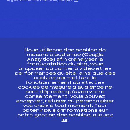
la gestion de vos données, cliquez
ici
CONTACT
Nous utilisons des cookies de
ESPACE PRESSE
mesure d’audience (Google
Analytics) afin d’analyser la
fréquentation du site, vous
Ressources
proposer du contenu vidéo et les
performances du site, ainsi que des
Pass’Neige
cookies permettant le
Projet sportif fédéral
fonctionnement du site. Les
cookies de mesure d’audience ne
Projet de performance fédéral
sont déposés qu’avec votre
Antidopage
consentement. Vous pouvez
Pôle Développement, Formation, Suivi
accepter, refuser ou personnaliser
Scientifique
vos choix à tout moment. Pour
Listes ministérielles
obtenir plus d'informations sur
notre gestion des cookies, cliquez
Pôle vie de l’athlète
ici
.
Enseignement professionnel
Informatique et chronométrage