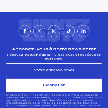
SUIVEZ
L'ACTU
Abonnez-vous à notre newsletter
Recevez l’actualité de la FFS, des clubs et des Équipes
de France.
Inscription
En cliquant sur « inscription », j’autorise la FFS à utiliser mon
adresse email pour m’envoyer périodiquement la newsletter
de la FFS, qui peut contenir des offres commerciales et
promotionnelles de la FFS ou de ses partenaires. Pour plus
d’informations sur les modalités d’exercice de vos droits et