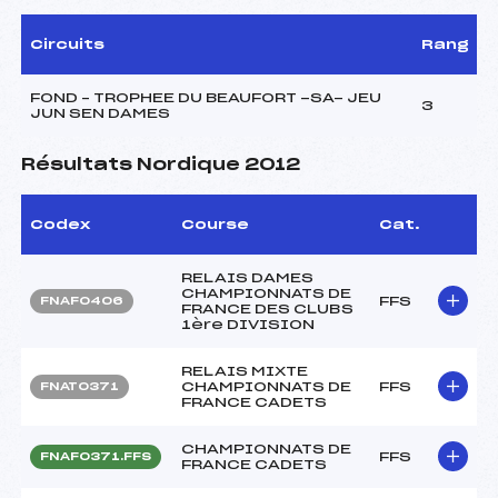
Circuits
Rang
FOND – TROPHEE DU BEAUFORT -SA- JEU
3
JUN SEN DAMES
Résultats Nordique 2012
Codex
Course
Cat.
RELAIS DAMES
CHAMPIONNATS DE
FFS
FNAF0406
FRANCE DES CLUBS
1ère DIVISION
RELAIS MIXTE
CHAMPIONNATS DE
FFS
FNAT0371
FRANCE CADETS
CHAMPIONNATS DE
FFS
FNAF0371.FFS
FRANCE CADETS