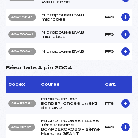
AVRIL 2005
Micropouss BVAB
FFS
ASAT0641
microbes
Micropouss BVAB
FFS
ASAF0641
microbes
Micropouss BVAB
FFS
ASAF0341
Résultats Alpin 2004
Codex
Course
Cat.
MICRO-POUSS
BORDER-CROSS en SKI
FFS
ASAF2791
de FOND
MICRO-POUSSE FILLES
1ère Manche
FFS
ASAF2121
BOARDERCROSS – 2ème
Manche GEANT