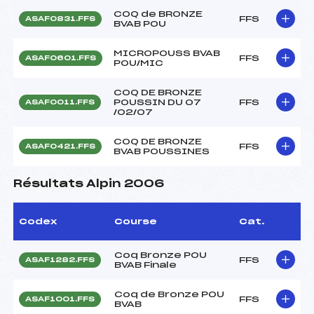
COQ de BRONZE
FFS
ASAF0831.FFS
BVAB POU
MICROPOUSS BVAB
FFS
ASAF0601.FFS
POU/MIC
COQ DE BRONZE
POUSSIN DU 07
FFS
ASAF0011.FFS
/02/07
COQ DE BRONZE
FFS
ASAF0421.FFS
BVAB POUSSINES
Résultats Alpin 2006
Codex
Course
Cat.
Coq Bronze POU
FFS
ASAF1282.FFS
BVAB Finale
Coq de Bronze POU
FFS
ASAF1001.FFS
BVAB