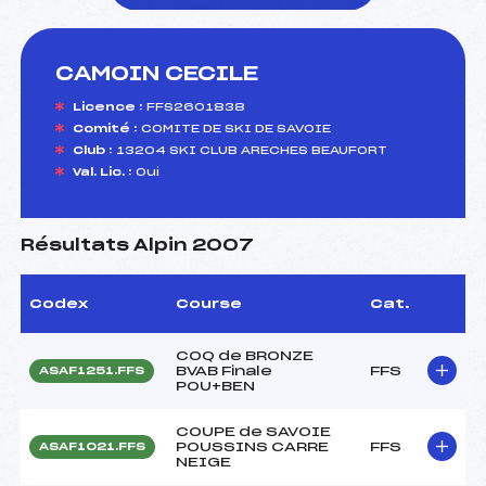
CAMOIN CECILE
foi(s) le ski
Licence :
FFS2601838
Comité :
COMITE DE SKI DE SAVOIE
Club :
13204 SKI CLUB ARECHES BEAUFORT
Val. Lic. :
Oui
Résultats Alpin 2007
Codex
Course
Cat.
COQ de BRONZE
BVAB Finale
FFS
ASAF1251.FFS
POU+BEN
COUPE de SAVOIE
POUSSINS CARRE
FFS
ASAF1021.FFS
NEIGE