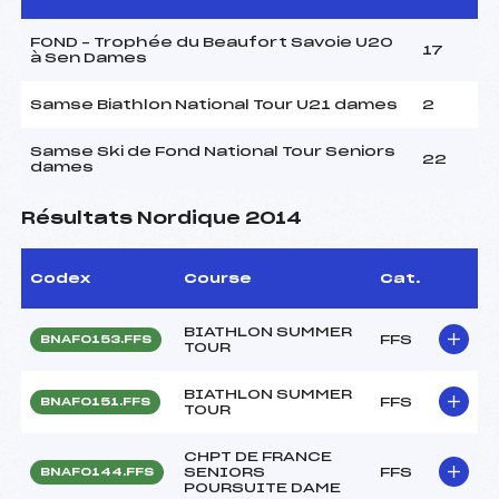
FOND – Trophée du Beaufort Savoie U20
17
à Sen Dames
Samse Biathlon National Tour U21 dames
2
Samse Ski de Fond National Tour Seniors
22
dames
Résultats Nordique 2014
Codex
Course
Cat.
BIATHLON SUMMER
FFS
BNAF0153.FFS
TOUR
BIATHLON SUMMER
FFS
BNAF0151.FFS
TOUR
CHPT DE FRANCE
SENIORS
FFS
BNAF0144.FFS
POURSUITE DAME