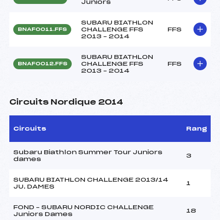
Juniors
SUBARU BIATHLON
CHALLENGE FFS
FFS
BNAF0011.FFS
2013 – 2014
SUBARU BIATHLON
CHALLENGE FFS
FFS
BNAF0012.FFS
2013 – 2014
Circuits Nordique 2014
Circuits
Rang
Subaru Biathlon Summer Tour Juniors
3
dames
SUBARU BIATHLON CHALLENGE 2013/14
1
JU. DAMES
FOND – SUBARU NORDIC CHALLENGE
18
Juniors Dames