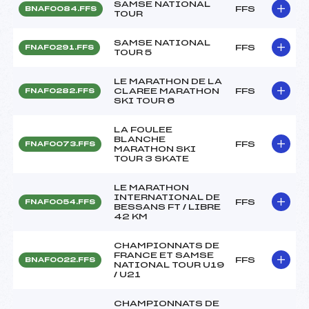
SAMSE NATIONAL
FFS
BNAF0084.FFS
TOUR
SAMSE NATIONAL
FFS
FNAF0291.FFS
TOUR 5
LE MARATHON DE LA
CLAREE MARATHON
FFS
FNAF0282.FFS
SKI TOUR 6
LA FOULEE
BLANCHE
FFS
FNAF0073.FFS
MARATHON SKI
TOUR 3 SKATE
LE MARATHON
INTERNATIONAL DE
FFS
FNAF0054.FFS
BESSANS FT / LIBRE
42 KM
CHAMPIONNATS DE
FRANCE ET SAMSE
FFS
BNAF0022.FFS
NATIONAL TOUR U19
/ U21
CHAMPIONNATS DE