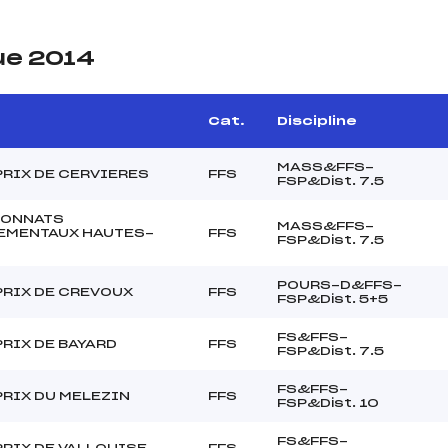
ue 2014
Cat.
Discipline
MASS&FFS-
PRIX DE CERVIERES
FFS
FSP&Dist. 7.5
ONNATS
MASS&FFS-
EMENTAUX HAUTES-
FFS
FSP&Dist. 7.5
POURS-D&FFS-
PRIX DE CREVOUX
FFS
FSP&Dist. 5+5
FS&FFS-
RIX DE BAYARD
FFS
FSP&Dist. 7.5
FS&FFS-
RIX DU MELEZIN
FFS
FSP&Dist. 10
FS&FFS-
RIX DE VALLOUISE
FFS