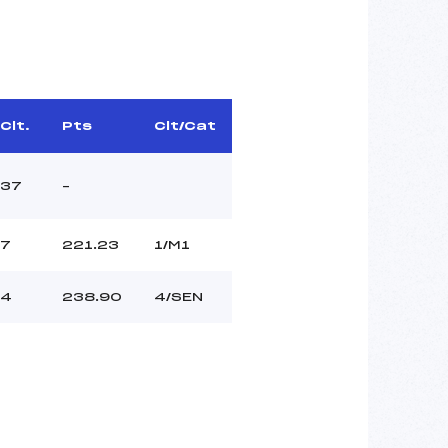
Clt.
Pts
Clt/Cat
37
–
7
221.23
1/M1
4
238.90
4/SEN