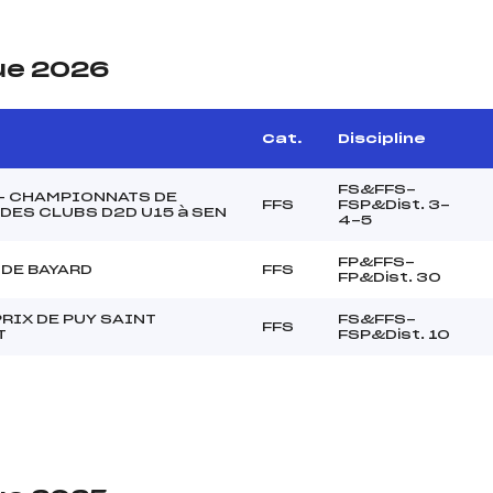
ue 2026
Cat.
Discipline
FS&FFS-
 – CHAMPIONNATS DE
FFS
FSP&Dist. 3-
DES CLUBS D2D U15 à SEN
4-5
FP&FFS-
 DE BAYARD
FFS
FP&Dist. 30
RIX DE PUY SAINT
FS&FFS-
FFS
T
FSP&Dist. 10