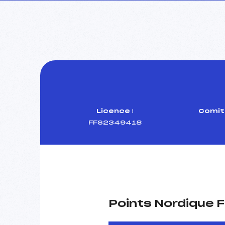
Licence :
Comité
FFS2349418
Points Nordique F