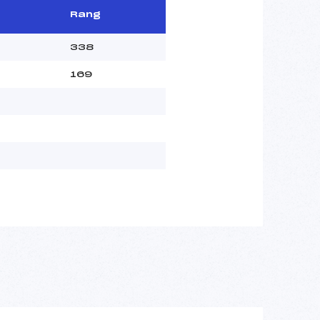
Rang
338
169