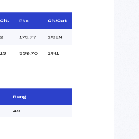
Clt.
Pts
Clt/Cat
2
175.77
1/SEN
13
339.70
1/M1
Rang
49