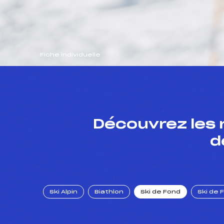
Fiche individuelle
Découvrez les 
d
Ski Alpin
Biathlon
Ski de Fond
Ski de 