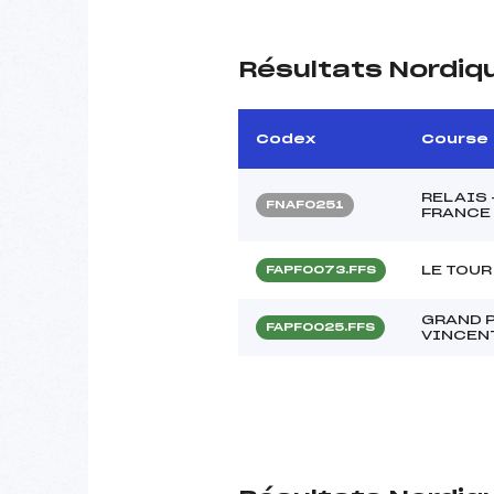
Résultats Nordiq
Codex
Course
RELAIS
FNAF0251
FRANCE 
LE TOUR
FAPF0073.FFS
GRAND P
FAPF0025.FFS
VINCEN