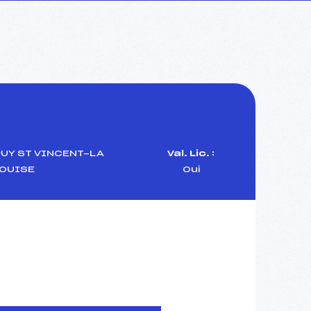
UY ST VINCENT-LA
Val. Lic. :
LOUISE
Oui