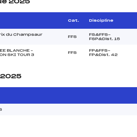
ue 2025
Cat.
Discipline
rix du Champsaur
FS&FFS-
FFS
FSP&Dist. 15
EE BLANCHE –
FP&FFS-
FFS
N SKI TOUR 3
FP&Dist. 42
e 2025
S