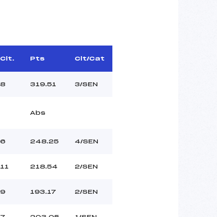
Clt.
Pts
Clt/Cat
8
319.51
3/SEN
Abs
6
248.25
4/SEN
11
218.54
2/SEN
9
193.17
2/SEN
7
203.05
1/SEN