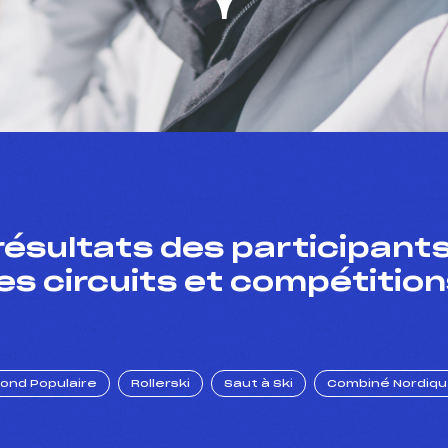
résultats des participants
es circuits et compétition
Fond Populaire
Rollerski
Saut à Ski
Combiné Nordiq