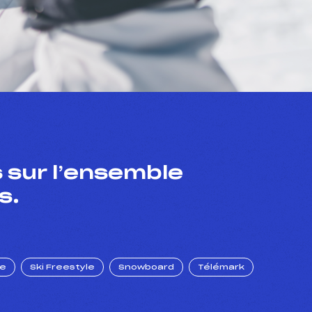
 sur l’ensemble
s.
ue
Ski Freestyle
Snowboard
Télémark