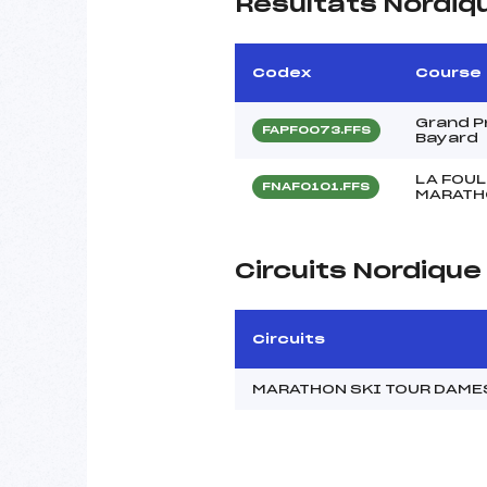
Résultats Nordiq
Codex
Course
Grand P
FAPF0073.FFS
Bayard
LA FOUL
FNAF0101.FFS
MARATHO
Circuits Nordiqu
Circuits
MARATHON SKI TOUR DAME