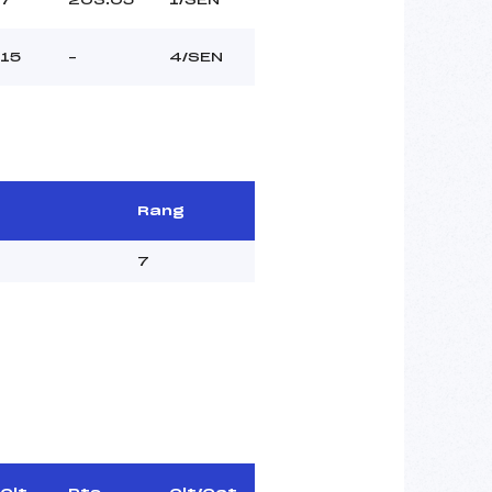
15
–
4/SEN
Rang
7