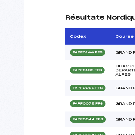
Résultats Nordiq
Codex
Course
GRAND 
FAPF0144.FFS
CHAMPI
DEPART
FAPF0135.FFS
ALPES
GRAND 
FAPF0082.FFS
GRAND P
FAPF0075.FFS
GRAND P
FAPF0044.FFS
GRAND P
FAPF0034.FFS