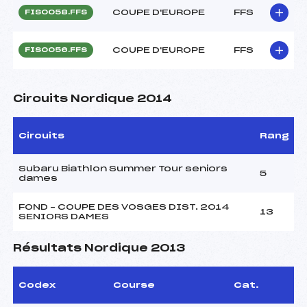
COUPE D'EUROPE
FFS
FIS0058.FFS
COUPE D'EUROPE
FFS
FIS0056.FFS
Circuits Nordique 2014
Circuits
Rang
Subaru Biathlon Summer Tour seniors
5
dames
FOND – COUPE DES VOSGES DIST. 2014
13
SENIORS DAMES
Résultats Nordique 2013
Codex
Course
Cat.