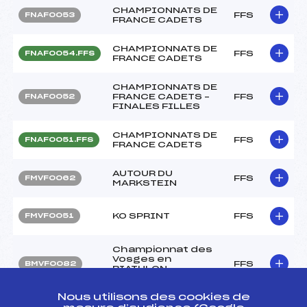
CHAMPIONNATS DE
FFS
FNAF0053
FRANCE CADETS
CHAMPIONNATS DE
FFS
FNAF0054.FFS
FRANCE CADETS
CHAMPIONNATS DE
FRANCE CADETS –
FFS
FNAF0052
FINALES FILLES
CHAMPIONNATS DE
FFS
FNAF0051.FFS
FRANCE CADETS
AUTOUR DU
FFS
FMVF0062
MARKSTEIN
KO SPRINT
FFS
FMVF0051
Championnat des
Vosges en
FFS
BMVF0082
BIATHLON
Challenge SUPER U
Nous utilisons des cookies de
SUBARU BIATHLON