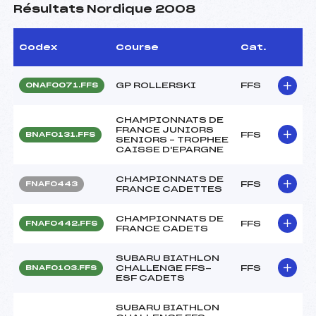
Résultats Nordique 2008
Codex
Course
Cat.
GP ROLLERSKI
FFS
ONAF0071.FFS
CHAMPIONNATS DE
FRANCE JUNIORS
FFS
BNAF0131.FFS
SENIORS – TROPHEE
CAISSE D'EPARGNE
CHAMPIONNATS DE
FFS
FNAF0443
FRANCE CADETTES
CHAMPIONNATS DE
FFS
FNAF0442.FFS
FRANCE CADETS
SUBARU BIATHLON
CHALLENGE FFS-
FFS
BNAF0103.FFS
ESF CADETS
SUBARU BIATHLON