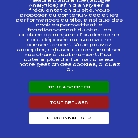
mesure d’audience (Google
CHALLENGE FFS-
FFS
BNAF0031.FFS
Analytics) afin d’analyser la
ESF CADETS
fréquentation du site, vous
proposer du contenu vidéo et les
performances du site, ainsi que des
Résultats Nordique 2007
cookies permettant le
fonctionnement du site. Les
cookies de mesure d’audience ne
Codex
Course
Cat.
sont déposés qu’avec votre
consentement. Vous pouvez
accepter, refuser ou personnaliser
GRAND PRIX DES
vos choix à tout moment. Pour
FFS
FMVF0243
COMMERCANTS
obtenir plus d'informations sur
notre gestion des cookies, cliquez
ici
.
COUPE DU
CENTENAIRE –
HAHNENBRUNNEN –
FFS
FMVF0231
7ème Etape Coupe
TOUT ACCEPTER
des Vosges Crédit
Mutuel
TOUT REFUSER
LA GEROMOISE
CHALLENGE CREDIT
FFS
FMVF0183
MUTUEL
PERSONNALISER
SOMFY BIATHLON
CHALLENGE FFS-
FFS
BNAF0081.FFS
ESF CADETS