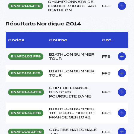
CHAMPIONNATS DE
FRANCE MASS START
FFS
BNAF0121.FFS
BIATHLON
Résultats Nordique 2014
Codex
Course
Cat.
BIATHLON SUMMER
FFS
BNAF0153.FFS
TOUR
BIATHLON SUMMER
FFS
BNAF0151.FFS
TOUR
CHPT DE FRANCE
SENIORS
FFS
BNAF0144.FFS
POURSUITE DAME
BIATHLON SUMMER
TOUR FFS – CHPT DE
FFS
BNAF0141.FFS
FRANCE SENIORS
COURSE NATIONALE
FFS
BNAF0083.FFS
JJS