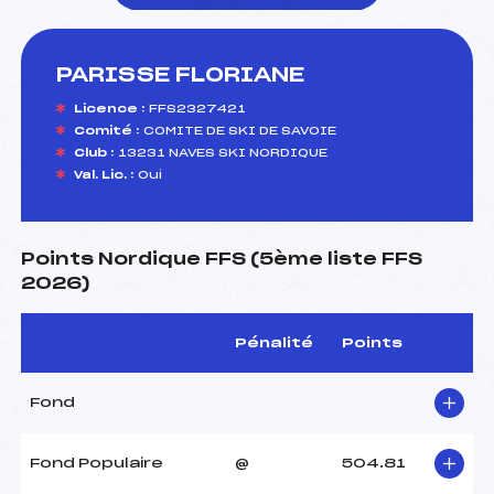
PARISSE FLORIANE
foi(s) le ski
Licence :
FFS2327421
Comité :
COMITE DE SKI DE SAVOIE
Club :
13231 NAVES SKI NORDIQUE
Val. Lic. :
Oui
Points Nordique FFS (5ème liste FFS
2026)
Pénalité
Points
Fond
Fond Populaire
@
504.81