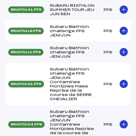
SUBARU BIATHLON
SUMMER TOUR JEU
FFS
BNAF0141.FFS
JUN SEN
Subaru Biathlon
challenge FFS
FFS
BNAF0112.FFS
JEN/JUN
Subaru Biathlon
challenge FFS
FFS
BNAF0111.FFS
JEN/JUN
Subaru Biathlon
challenge FFS
JEN/JUN
Contamines
FFS
BNAF0101.FFS
Montjoies Mass
Reprise de la
course de SERRE
CHEVALIER
Subaru Biathlon
challenge FFS
JEN/JUN
Contamines
FFS
BNAF0104.FFS
Montjoies Reprise
de la course de