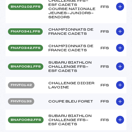
CHALLENGE FFS-
ESF CADETS
FFS
BNAF0102.FFS
COURSE NATIONALE
JEUNES-JUNIORS-
SENIORS
CHAMPIONNATS DE
FFS
FNAF0341.FFS
FRANCE CADETS
CHAMPIONNATS DE
FFS
FNAF0342.FFS
FRANCE CADETS
SUBARU BIATHLON
CHALLENGE FFS-
FFS
BNAF0081.FFS
ESF CADETS
CHALLENGE DIDIER
FFS
FMVF0142
LAVOINE
COUPE BLEU FORET
FFS
FMVF0133
SUBARU BIATHLON
CHALLENGE FFS-
FFS
BNAF0062.FFS
ESF CADETS