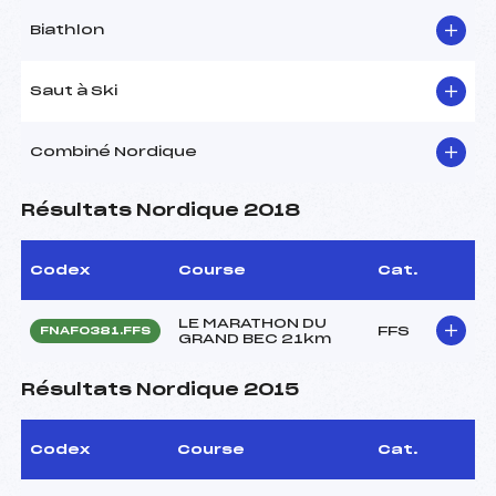
Biathlon
Saut à Ski
Combiné Nordique
Résultats Nordique 2018
Codex
Course
Cat.
LE MARATHON DU
FFS
FNAF0381.FFS
GRAND BEC 21km
Résultats Nordique 2015
Codex
Course
Cat.