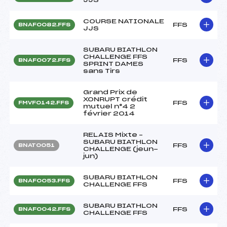
COURSE NATIONALE
FFS
BNAF0082.FFS
JJS
SUBARU BIATHLON
CHALLENGE FFS
FFS
BNAF0072.FFS
SPRINT DAMES
sans Tirs
Grand Prix de
XONRUPT crédit
FFS
FMVF0142.FFS
mutuel n°4 2
février 2014
RELAIS Mixte –
SUBARU BIATHLON
FFS
BNAT0051
CHALLENGE (jeun-
jun)
SUBARU BIATHLON
FFS
BNAF0053.FFS
CHALLENGE FFS
SUBARU BIATHLON
FFS
BNAF0042.FFS
CHALLENGE FFS