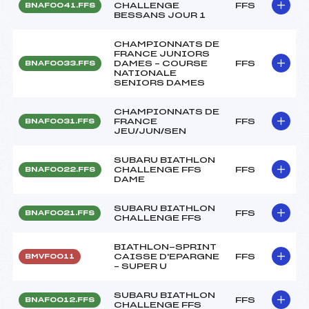
CHALLENGE
FFS
BNAF0041.FFS
BESSANS JOUR 1
CHAMPIONNATS DE
FRANCE JUNIORS
DAMES – COURSE
FFS
BNAF0033.FFS
NATIONALE
SENIORS DAMES
CHAMPIONNATS DE
FRANCE
FFS
BNAF0031.FFS
JEU/JUN/SEN
SUBARU BIATHLON
CHALLENGE FFS
FFS
BNAF0022.FFS
DAME
SUBARU BIATHLON
FFS
BNAF0021.FFS
CHALLENGE FFS
BIATHLON-SPRINT
CAISSE D'EPARGNE
FFS
BMVF0011
– SUPER U
SUBARU BIATHLON
FFS
BNAF0012.FFS
CHALLENGE FFS