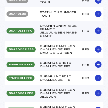
FFS
BNAF0125
TOUR
BIATHLON SUMMER
FFS
BNAF0123
TOUR
CHAMPIONNATS DE
FRANCE
FFS
BNAF0111.FFS
JEU/JUN/SEN MASS
START
SUBARU BIATHLON
CHALLENGE FFS
FFS
BNAF0092.FFS
CAD-JE-JU-SEN
SUBARU NORDIC
FFS
FNAF0312.FFS
CHALLENGE FFS
SUBARU NORDIC
FFS
FNAF0311.FFS
CHALLENGE FFS
SUBARU BIATHLON
CHALLENGE FFS
FFS
BNAF0081.FFS
JEU/JUN
SUBARU BIATHLON