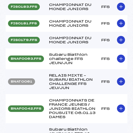
CHAMPIONNAT DU
FFS
FIS0183.FFS
MONDE JUNIORS
CHAMPIONNAT DU
FFS
FIS0181.FFS
MONDE JUNIORS
CHAMPIONNAT DU
FFS
FIS0179.FFS
MONDE JUNIORS
Subaru Biathlon
challenge FFS
FFS
BNAF0063.FFS
JEUN/JUN
RELAIS MIXTE –
SUBARU BIATHLON
FFS
BNAT0061
CHALLENGE FFS
JEU/JUN
CHAMPIONNATS DE
FRANCE JEUNES /
JUNIORS BIATHLON
FFS
BNAF0042.FFS
POUSUITE 06.01.13
DAMES
Subaru Biathlon