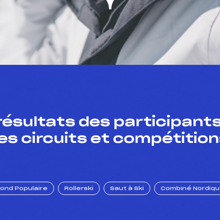
résultats des participants
es circuits et compétition
Fond Populaire
Rollerski
Saut à Ski
Combiné Nordiq