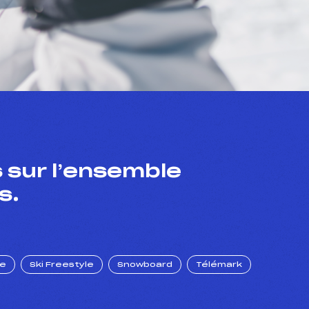
 sur l’ensemble
s.
ue
Ski Freestyle
Snowboard
Télémark