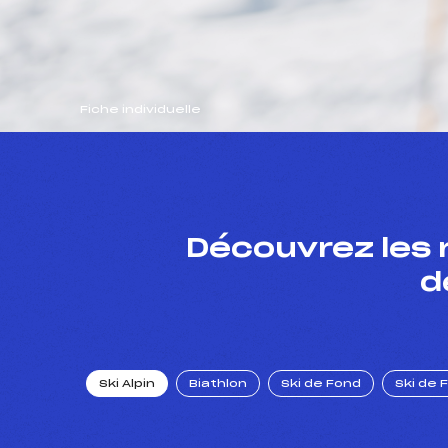
Fiche individuelle
Découvrez les 
d
Ski Alpin
Biathlon
Ski de Fond
Ski de 