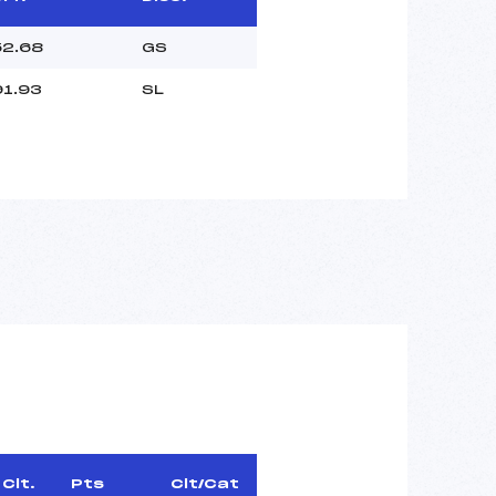
52.68
GS
1.93
SL
Clt.
Pts
Clt/Cat