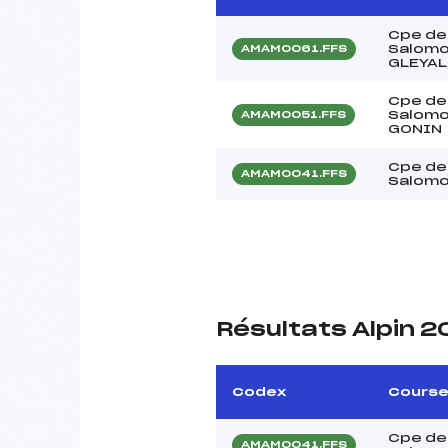
Cpe de
Salomo
AMAM0061.FFS
GLEYAL
Cpe de
Salomo
AMAM0051.FFS
GONIN
Cpe de
AMAM0041.FFS
Salomo
Résultats Alpin 
Codex
Cours
Cpe de
AMAM0041.FFS