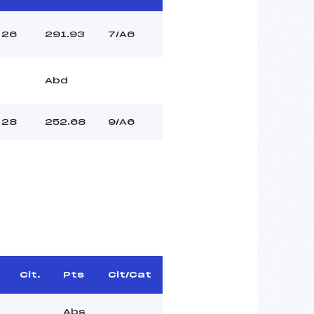
26
291.93
7/A6
Abd
28
252.68
9/A6
Clt.
Pts
Clt/Cat
Abs