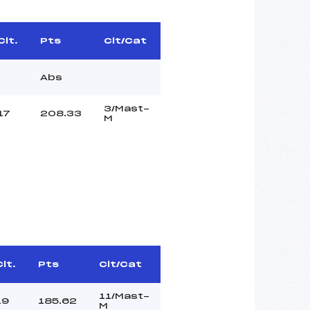
Clt.
Pts
Clt/Cat
Abs
3/Mast-
17
208.33
M
Clt.
Pts
Clt/Cat
11/Mast-
19
185.62
M