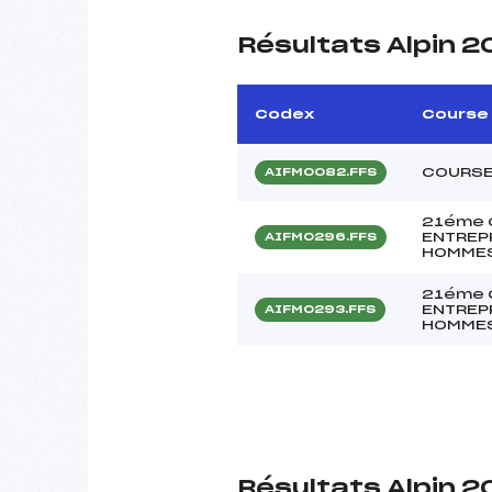
Résultats Alpin 2
Codex
Course
COURSE
AIFM0082.FFS
21éme 
ENTREP
AIFM0296.FFS
HOMME
21éme 
ENTREP
AIFM0293.FFS
HOMME
Résultats Alpin 2