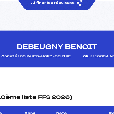
Affiner les résultats
DEBEUGNY BENOIT
Comité :
CS PARIS-NORD-CENTRE
Club :
10884 A
(10ème liste FFS 2026)
s
Rang
Date
Pe