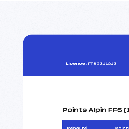
Licence :
FFS2311013
Points Alpin FFS 
Pénalité
Point