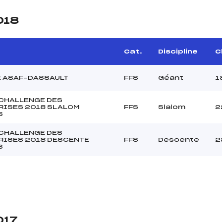
018
Cat.
Discipline
C
 ASAF-DASSAULT
FFS
Géant
1
CHALLENGE DES
RISES 2018 SLALOM
FFS
Slalom
2
S
CHALLENGE DES
RISES 2018 DESCENTE
FFS
Descente
2
S
017