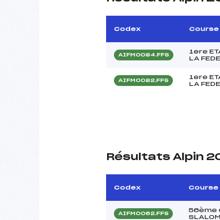
Codex
Course
1ere E
AIFM0084.FFS
LA FED
1ere E
AIFM0082.FFS
LA FED
Résultats Alpin 2
Codex
Course
56ème 
AIFM0062.FFS
SLALO