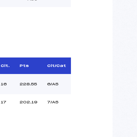
Clt.
Pts
Clt/Cat
16
228.55
6/A5
17
202.19
7/A5