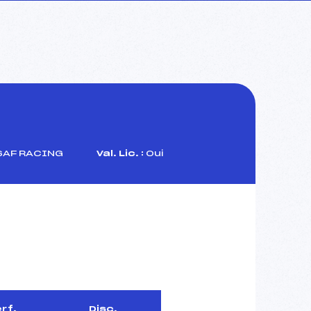
SAF RACING
Val. Lic. :
Oui
rf.
Disc.