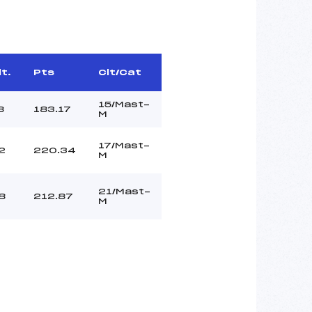
lt.
Pts
Clt/Cat
15/Mast-
8
183.17
M
17/Mast-
2
220.34
M
21/Mast-
8
212.87
M