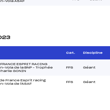
n-Vola ASAF
2023
Cat.
Discipline
 FRANCE ESPRIT RACING
-Vola de la BNP – Trophée
FFS
Géant
Charlie GONIN
e France Esprit racing
FFS
Géant
-Vola de l'ASAF