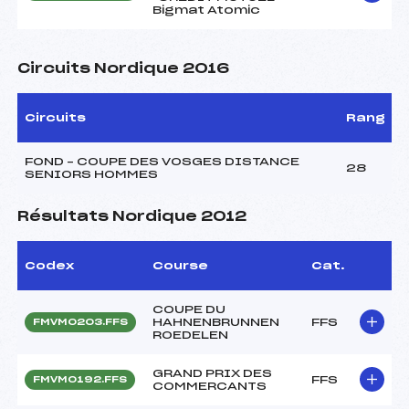
Bigmat Atomic
Circuits Nordique 2016
Circuits
Rang
FOND – COUPE DES VOSGES DISTANCE
28
SENIORS HOMMES
Résultats Nordique 2012
Codex
Course
Cat.
COUPE DU
HAHNENBRUNNEN
FFS
FMVM0203.FFS
ROEDELEN
GRAND PRIX DES
FFS
FMVM0192.FFS
COMMERCANTS