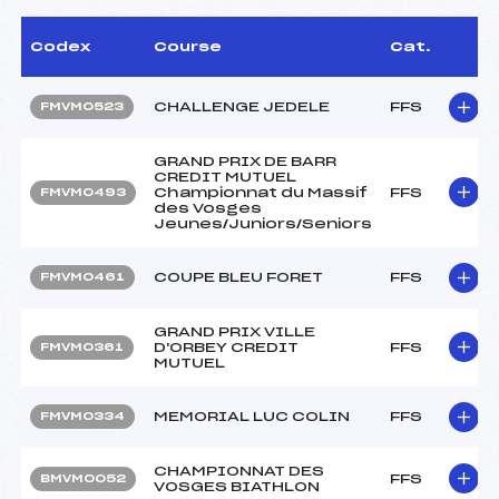
Codex
Course
Cat.
CHALLENGE JEDELE
FFS
FMVM0523
GRAND PRIX DE BARR
CREDIT MUTUEL
Championnat du Massif
FFS
FMVM0493
des Vosges
Jeunes/Juniors/Seniors
COUPE BLEU FORET
FFS
FMVM0461
GRAND PRIX VILLE
D'ORBEY CREDIT
FFS
FMVM0361
MUTUEL
MEMORIAL LUC COLIN
FFS
FMVM0334
CHAMPIONNAT DES
FFS
BMVM0052
VOSGES BIATHLON