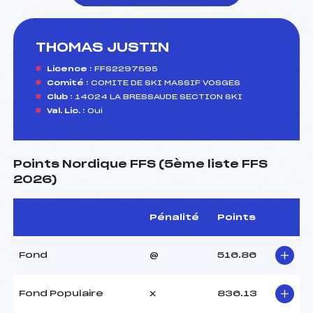
THOMAS JUSTIN
foi(s) le ski
Licence :
FFS2297595
Comité :
COMITE DE SKI MASSIF VOSGES
Club :
14024 LA BRESSAUDE SECTION SKI
Val. Lic. :
Oui
Points Nordique FFS (5ème liste FFS
2026)
Pénalité
Points
Fond
@
516.86
Fond Populaire
x
836.13