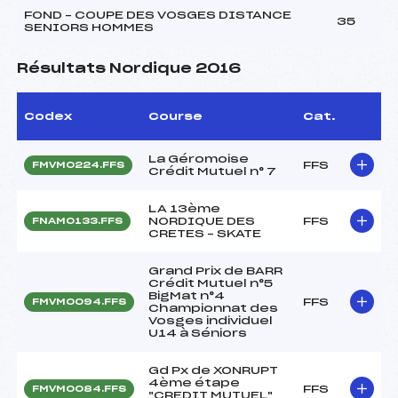
FOND – COUPE DES VOSGES DISTANCE
35
SENIORS HOMMES
Résultats Nordique 2016
Codex
Course
Cat.
La Géromoise
FFS
FMVM0224.FFS
Crédit Mutuel n° 7
LA 13ème
NORDIQUE DES
FFS
FNAM0133.FFS
CRETES – SKATE
Grand Prix de BARR
Crédit Mutuel n°5
BigMat n°4
FFS
FMVM0094.FFS
Championnat des
Vosges individuel
U14 à Séniors
Gd Px de XONRUPT
4ème étape
FFS
FMVM0084.FFS
"CREDIT MUTUEL"