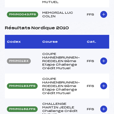
MUTUEL
MEMORIAL LUC
FFS
FMVM0043.FFS
COLIN
Résultats Nordique 2010
Codex
Course
Cat.
COUPE
HAHNENBRUNNEN-
ROEDELEN 9ème
FFS
FMVM0184
Etape Challenge
Crédit Mutuel
COUPE
HAHNENBRUNNEN-
ROEDELEN 9ème
FFS
FMVM0183.FFS
Etape Challenge
Crédit Mutuel
CHALLENGE
MARTIN JEDELE
FFS
FMVM0162.FFS
Challenge Crédit