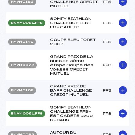
CHALLENGE CREDIT
FFS
FMVM0183
MUTUEL
SOMFY BIATHLON
CHALLENGE FFS-
FFS
BNAM0081.FFS
ESF CADETS
COUPE BLEU FORET
FFS
FMVM0141
2007
GRAND PRIX DE LA
BRESSE 3ème
étape Coupe des
FFS
FMVM0072
Vosges CREDIT
MUTUEL
GRAND PRIX DE
BARR CHALLENGE
FFS
FMVM0102
CREDIT MUTUEL
SOMFY BIATHLON
CHALLENGE FFS-
FFS
BNAM0061.FFS
ESF CADETS avec
SUBARU
AUTOUR DU
FFS
FMVM0063