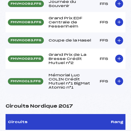
Journée du
FFS
FMVM0092.FFS
Souvenir
Grand Prix EDF
Centrale de
FFS
FMVM0083.FFS
Fessenheim
Coupe de la Hasel
FFS
FMVM0063.FFS
Grand Prix de La
Bresse Crédit
FFS
FMVM0023.FFS
Mutuel n°2
Mémorial Luc
COLIN Crédit
FFS
FMVM0013.FFS
Mutuel n°1 BigMat
Atomic n°1
Circuits Nordique 2017
Circuits
Rang