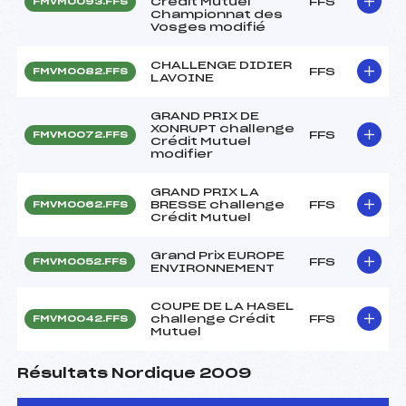
Crédit Mutuel
FFS
FMVM0093.FFS
Championnat des
Vosges modifié
CHALLENGE DIDIER
FFS
FMVM0082.FFS
LAVOINE
GRAND PRIX DE
XONRUPT challenge
FFS
FMVM0072.FFS
Crédit Mutuel
modifier
GRAND PRIX LA
BRESSE challenge
FFS
FMVM0062.FFS
Crédit Mutuel
Grand Prix EUROPE
FFS
FMVM0052.FFS
ENVIRONNEMENT
COUPE DE LA HASEL
challenge Crédit
FFS
FMVM0042.FFS
Mutuel
Résultats Nordique 2009