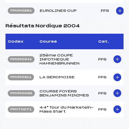
EUROLINES CUP
FFS
FMVM0291
Résultats Nordique 2004
Codex
Course
Cat.
25ème COUPE
INFOTHEQUE
FFS
FMVM0341
HAHNENBRUNNEN
LA GEROMOISE
FFS
FMVM0311
COURSE FOYERS
FFS
FMVM0032
BENJAMINS MINIMES
44° Tour du Markstein-
FFS
FMVT0071
Mass Start