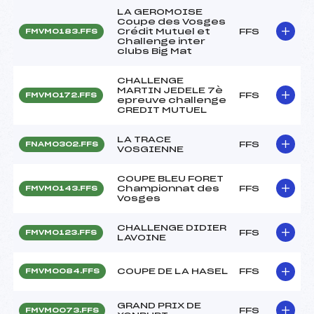
LA GEROMOISE
Coupe des Vosges
Crédit Mutuel et
FFS
FMVM0183.FFS
Challenge inter
clubs Big Mat
CHALLENGE
MARTIN JEDELE 7è
FFS
FMVM0172.FFS
epreuve challenge
CREDIT MUTUEL
LA TRACE
FFS
FNAM0302.FFS
VOSGIENNE
COUPE BLEU FORET
Championnat des
FFS
FMVM0143.FFS
Vosges
CHALLENGE DIDIER
FFS
FMVM0123.FFS
LAVOINE
COUPE DE LA HASEL
FFS
FMVM0084.FFS
GRAND PRIX DE
FFS
FMVM0073.FFS