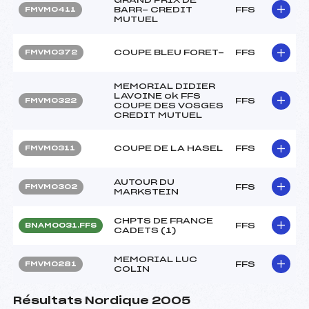
BARR- CREDIT
FFS
FMVM0411
MUTUEL
COUPE BLEU FORET-
FFS
FMVM0372
MEMORIAL DIDIER
LAVOINE ok FFS
FFS
FMVM0322
COUPE DES VOSGES
CREDIT MUTUEL
COUPE DE LA HASEL
FFS
FMVM0311
AUTOUR DU
FFS
FMVM0302
MARKSTEIN
CHPTS DE FRANCE
FFS
BNAM0031.FFS
CADETS (1)
MEMORIAL LUC
FFS
FMVM0281
COLIN
Résultats Nordique 2005