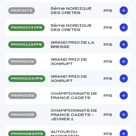
5ème NORDIQUE
FFS
FNAT0173
DES CRETES
5ème NORDIQUE
FFS
FNAM0174.FFS
DES CRETES
GRAND PRIX DE LA
FFS
FMVM0113.FFS
BRESSE
GRAND PRIX DE
FFS
FMVM0103
XONRUPT
GRAND PRIX DE
FFS
FMVM0104.FFS
XONRUPT
CHAMPIONNATS DE
FFS
FNAM0053
FRANCE CADETS
CHAMPIONNATS DE
FRANCE CADETS –
FFS
FNAM0055
JEUNES 1
AUTOUR DU
FFS
FMVM0063.FFS
MARKSTEIN