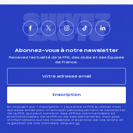
SUIVEZ
L'ACTU
Abonnez-vous à notre newsletter
Recevez l’actualité de la FFS, des clubs et des Équipes
de France.
Inscription
En cliquant sur « inscription », j’autorise la FFS à utiliser mon
adresse email pour m’envoyer périodiquement la newsletter
de la FFS, qui peut contenir des offres commerciales et
promotionnelles de la FFS ou de ses partenaires. Pour plus
d’informations sur les modalités d’exercice de vos droits et
la gestion de vos données, cliquez
ici