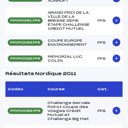
XONRUPT
GRAND PRIX DE LA
VILLE DE LA
BRESSE 2EME
FFS
FMVM0061.FFS
ETAPE CHALLENGE
CREDIT MUTUEL
COUPE EUROPE
FFS
FMVM0053.FFS
ENVIRONNEMENT
MEMORIAL LUC
FFS
FMVM0022.FFS
COLIN
Résultats Nordique 2011
Codex
Course
Cat.
Challenge Gervais
Poirot Coupe des
Vosges Crédit
FFS
FMVM0082.FFS
Mutuel et
Challenge Big Mat