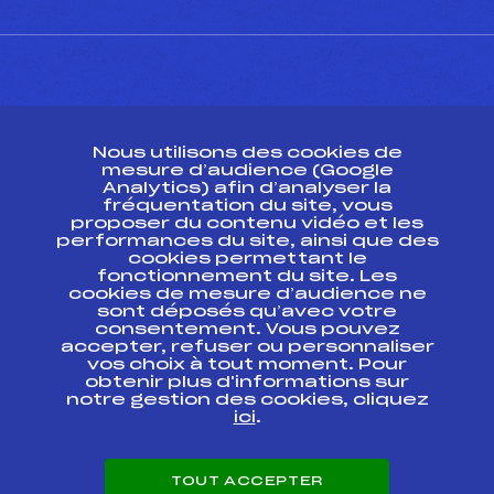
CONTACT
Nous utilisons des cookies de
ESPACE PRESSE
mesure d’audience (Google
Analytics) afin d’analyser la
fréquentation du site, vous
Ressources
proposer du contenu vidéo et les
performances du site, ainsi que des
Pass’Neige
cookies permettant le
Projet sportif fédéral
fonctionnement du site. Les
cookies de mesure d’audience ne
Projet de performance fédéral
sont déposés qu’avec votre
Antidopage
consentement. Vous pouvez
Pôle Développement, Formation, Suivi
accepter, refuser ou personnaliser
Scientifique
vos choix à tout moment. Pour
Listes ministérielles
obtenir plus d'informations sur
notre gestion des cookies, cliquez
Pôle vie de l’athlète
ici
.
Enseignement professionnel
Informatique et chronométrage
Circuits
TOUT ACCEPTER