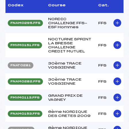
Codex
Course
Cat.
NORDIC
CHALLENGE FFS-
FFS
FNAM0295.FFS
ESF Hommes
NOCTURNE SPRINT
LA BRESSE
FFS
FMVM0151.FFS
CHALLENGE
CREDIT MUTUEL
30ème TRACE
FFS
FNAT0281
VOSGIENNE
30ème TRACE
FFS
FNAM0282.FFS
VOSGIENNE
GRAND PRIX DE
FFS
FMVM0113.FFS
VAGNEY
6ème NORDIQUE
FFS
FNAM0153.FFS
DES CRETES 2009
6ème NORDIQUE