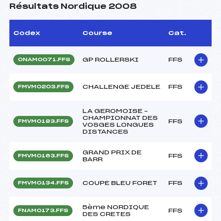
Résultats Nordique 2008
Codex
Course
Cat.
GP ROLLERSKI
FFS
ONAM0071.FFS
CHALLENGE JEDELE
FFS
FMVM0203.FFS
LA GEROMOISE –
CHAMPIONNAT DES
FFS
FMVM0183.FFS
VOSGES LONGUES
DISTANCES
GRAND PRIX DE
FFS
FMVM0163.FFS
BARR
COUPE BLEU FORET
FFS
FMVM0134.FFS
5ème NORDIQUE
FFS
FNAM0173.FFS
DES CRETES