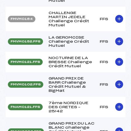
Mutuel
CHALLENGE
MARTIN JEDELE
FFS
FMVM0164
Challenge Crédit
Mutuel
LA GEROMOISE
Challenge Crédit
FFS
FMVM0152.FFS
Mutuel
NOCTURNE DE LA
BRESSE Challenge
FFS
FMVM0121.FFS
Crédit Mutuel
GRAND PRIX DE
BARR Challenge
FFS
FMVM0102.FFS
Crédit Mutuel &
BigMat
7ème NORDIQUE
DES CRETES –
FFS
FNAM0121.FFS
25/42
GRAND PRIX DU LAC
BLANC challenge