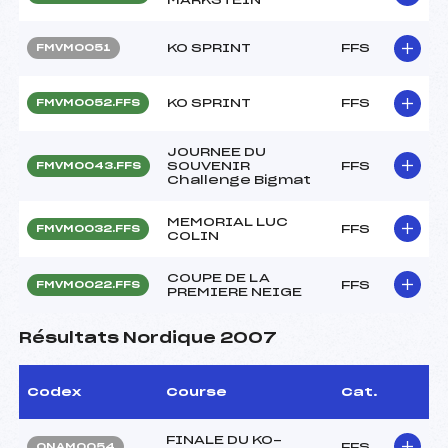
KO SPRINT
FFS
FMVM0051
KO SPRINT
FFS
FMVM0052.FFS
JOURNEE DU
SOUVENIR
FFS
FMVM0043.FFS
Challenge Bigmat
MEMORIAL LUC
FFS
FMVM0032.FFS
COLIN
COUPE DE LA
FFS
FMVM0022.FFS
PREMIERE NEIGE
Résultats Nordique 2007
Codex
Course
Cat.
FINALE DU KO-
FFS
ONAM0054