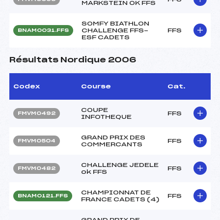
MARKSTEIN OK FFS
SOMFY BIATHLON
CHALLENGE FFS-
FFS
BNAM0031.FFS
ESF CADETS
Résultats Nordique 2006
Codex
Course
Cat.
COUPE
FFS
FMVM0492
INFOTHEQUE
GRAND PRIX DES
FFS
FMVM0504
COMMERCANTS
CHALLENGE JEDELE
FFS
FMVM0482
ok FFS
CHAMPIONNAT DE
FFS
BNAM0121.FFS
FRANCE CADETS (4)
GRAND PRIX DE