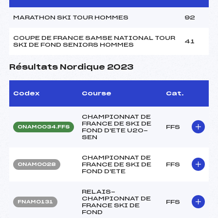
MARATHON SKI TOUR HOMMES
92
COUPE DE FRANCE SAMSE NATIONAL TOUR
41
SKI DE FOND SENIORS HOMMES
Résultats Nordique 2023
Codex
Course
Cat.
CHAMPIONNAT DE
FRANCE DE SKI DE
FFS
ONAM0034.FFS
FOND D'ETE U20-
SEN
CHAMPIONNAT DE
FRANCE DE SKI DE
FFS
ONAM0028
FOND D'ETE
RELAIS-
CHAMPIONNAT DE
FFS
FNAM0131
FRANCE SKI DE
FOND