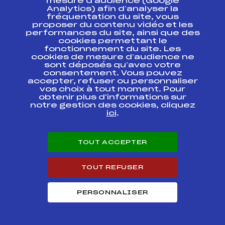
mesure d’audience (Google
Analytics) afin d’analyser la
SNT FFS 4 COUPE
fréquentation du site, vous
DE FRANCE FIS
FFS
FNAM0182.FFS
SPRINT
proposer du contenu vidéo et les
performances du site, ainsi que des
cookies permettant le
COUPE DU MONDE
FFS
fonctionnement du site. Les
FIS0217.FFS
cookies de mesure d’audience ne
sont déposés qu’avec votre
consentement. Vous pouvez
COUPE DU MONDE
FFS
FIS0218
KO SPRINT FINAL
accepter, refuser ou personnaliser
vos choix à tout moment. Pour
obtenir plus d'informations sur
COUPE DU MONDE
FFS
notre gestion des cookies, cliquez
FIS0153
KO SPRINT FINAL
ici
.
COUPE DU MONDE
FFS
FIS0156
TEAM SPRINT FINAL
TOUT ACCEPTER
COUPE DU MONDE
FFS
FIS0152.FFS
TOUT REFUSER
COUPE DU MONDE
(Tour de Ski Stage
FFS
PERSONNALISER
FIS0112.FFS
6 of 7)
COUPE DU MONDE