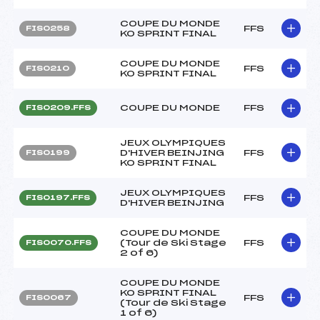
COUPE DU MONDE
FFS
FIS0258
KO SPRINT FINAL
COUPE DU MONDE
FFS
FIS0210
KO SPRINT FINAL
COUPE DU MONDE
FFS
FIS0209.FFS
JEUX OLYMPIQUES
D'HIVER BEINJING
FFS
FIS0199
KO SPRINT FINAL
JEUX OLYMPIQUES
FFS
FIS0197.FFS
D'HIVER BEINJING
COUPE DU MONDE
(Tour de Ski Stage
FFS
FIS0070.FFS
2 of 6)
COUPE DU MONDE
KO SPRINT FINAL
FFS
FIS0067
(Tour de Ski Stage
1 of 6)