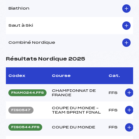
Biathlon
Saut à Ski
Combiné Nordique
Résultats Nordique 2025
Codex
Course
Cat.
CHAMPIONNAT DE
FFS
FNAM0244.FFS
FRANCE
COUPE DU MONDE –
FFS
FIS0547
TEAM SPRINT FINAL
COUPE DU MONDE
FFS
FIS0544.FFS