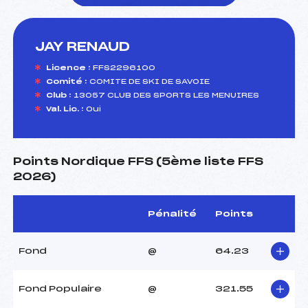
JAY RENAUD
foi(s) le ski
Licence :
FFS2296100
Comité :
COMITE DE SKI DE SAVOIE
Club :
13057 CLUB DES SPORTS LES MENUIRES
Val. Lic. :
Oui
Points Nordique FFS (5ème liste FFS
2026)
Pénalité
Points
Fond
@
64.23
Fond Populaire
@
321.55