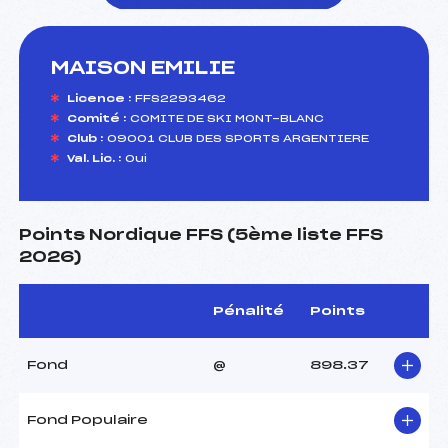
MAISON EMILIE
foi(s) le ski
Licence :
FFS2293462
Comité :
COMITE DE SKI MONT-BLANC
Club :
09001 CLUB DES SPORTS ARGENTIERE
Val. Lic. :
Oui
Points Nordique FFS (5ème liste FFS
2026)
Pénalité
Points
Fond
@
898.37
Fond Populaire