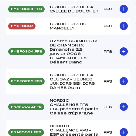
GRAND PRIX DE LA
FFS
FMBF0334.FFS
VALLEE DU BOUCHET
GRAND PRIX DU
FFS
FMBF0312
MARCELLY
37ème GRAND PRIX
DE CHAMONIX
Dimanche 22
FFS
FMBF0304.FFS
janvier 2006
CHAMONIX – Le
Désert Blanc
GRAND PRIX DE LA
CLUSAZ – JEUNES
FFS
FMBF0283.FFS
JUNIORS SENIORS
DAMES 2e m
NORDIC
CHALLENGE FFS-
FFS
FNAF0033.FFS
ESF présenté par la
Caisse d'Épargne
NORDIC
CHALLENGE FFS-
FFS
FNAF0031.FFS
ESF présenté par la