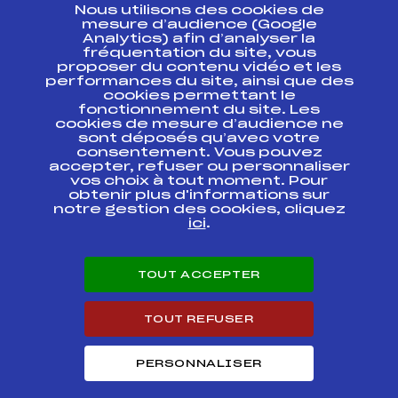
Nous utilisons des cookies de
ESPACE PRESSE
mesure d’audience (Google
Analytics) afin d’analyser la
fréquentation du site, vous
Ressources
proposer du contenu vidéo et les
performances du site, ainsi que des
Pass’Neige
cookies permettant le
Projet sportif fédéral
fonctionnement du site. Les
cookies de mesure d’audience ne
Projet de performance fédéral
sont déposés qu’avec votre
Antidopage
consentement. Vous pouvez
Pôle Développement, Formation, Suivi
accepter, refuser ou personnaliser
Scientifique
vos choix à tout moment. Pour
Listes ministérielles
obtenir plus d'informations sur
notre gestion des cookies, cliquez
Pôle vie de l’athlète
ici
.
Enseignement professionnel
Informatique et chronométrage
Circuits
TOUT ACCEPTER
Carrières
Développement des habiletés mentales
TOUT REFUSER
PERSONNALISER
© 2026 Fédération Française de Ski
Mentions légales
Politique de