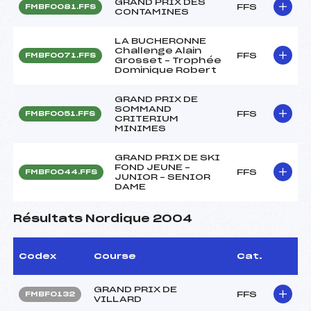
GRAND PRIX DES
FFS
FMBF0081.FFS
CONTAMINES
LA BUCHERONNE
Challenge Alain
FFS
FMBF0071.FFS
Grosset – Trophée
Dominique Robert
GRAND PRIX DE
SOMMAND
FFS
FMBF0051.FFS
CRITERIUM
MINIMES
GRAND PRIX DE SKI
FOND JEUNE –
FFS
FMBF0044.FFS
JUNIOR – SENIOR
DAME
Résultats Nordique 2004
Codex
Course
Cat.
GRAND PRIX DE
FFS
FMBF0132
VILLARD