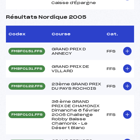
Caisse d'Épargne
Résultats Nordique 2005
Codex
Course
Cat.
GRAND PRIX D
FFS
FMBF0151.FFS
ANNECY
GRAND PRIX DE
FFS
FMBF0131.FFS
VILLARD
23ème GRAND PRIX
FFS
FMBF0122.FFS
DU PAYS ROCHOIS
36 ème GRAND
PRIX DE CHAMONIX
Dimanche 6 février
2005 Challenge
FFS
FMBF0101.FFS
Robby Baisse
Chamonix – Le
Désert Blanc