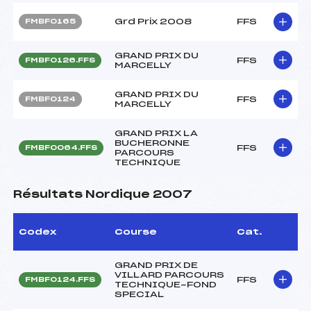
Grd Prix 2008
FFS
FMBF0165
GRAND PRIX DU
FFS
FMBF0126.FFS
MARCELLY
GRAND PRIX DU
FFS
FMBF0124
MARCELLY
GRAND PRIX LA
BUCHERONNE
FFS
FMBF0064.FFS
PARCOURS
TECHNIQUE
Résultats Nordique 2007
Codex
Course
Cat.
GRAND PRIX DE
VILLARD PARCOURS
FFS
FMBF0124.FFS
TECHNIQUE-FOND
SPECIAL