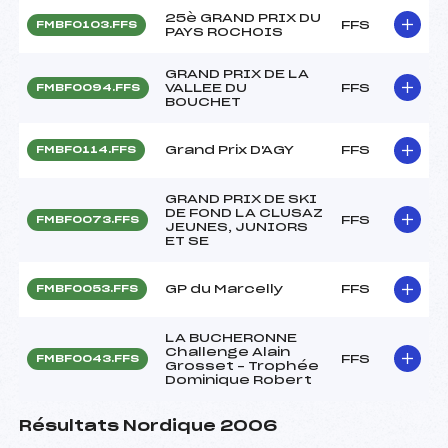
25è GRAND PRIX DU
FFS
FMBF0103.FFS
PAYS ROCHOIS
GRAND PRIX DE LA
VALLEE DU
FFS
FMBF0094.FFS
BOUCHET
Grand Prix D'AGY
FFS
FMBF0114.FFS
GRAND PRIX DE SKI
DE FOND LA CLUSAZ
FFS
FMBF0073.FFS
JEUNES, JUNIORS
ET SE
GP du Marcelly
FFS
FMBF0053.FFS
LA BUCHERONNE
Challenge Alain
FFS
FMBF0043.FFS
Grosset – Trophée
Dominique Robert
Résultats Nordique 2006