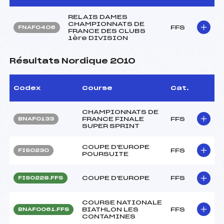
RELAIS DAMES
CHAMPIONNATS DE
FFS
FNAF0406
FRANCE DES CLUBS
1ère DIVISION
Résultats Nordique 2010
Codex
Course
Cat.
CHAMPIONNATS DE
FRANCE FINALE
FFS
BNAF0133
SUPER SPRINT
COUPE D'EUROPE
FFS
FIS0230
POURSUITE
COUPE D'EUROPE
FFS
FIS0228.FFS
COURSE NATIONALE
BIATHLON LES
FFS
BNAF0061.FFS
CONTAMINES