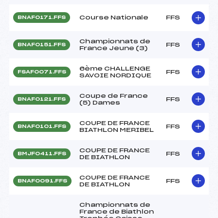
Course Nationale
FFS
BNAF0171.FFS
Championnats de
FFS
BNAF0151.FFS
France Jeune (3)
6ème CHALLENGE
FFS
FSAF0071.FFS
SAVOIE NORDIQUE
Coupe de France
FFS
BNAF0121.FFS
(5) Dames
COUPE DE FRANCE
FFS
BNAF0101.FFS
BIATHLON MERIBEL
COUPE DE FRANCE
FFS
BMJF0411.FFS
DE BIATHLON
COUPE DE FRANCE
FFS
BNAF0091.FFS
DE BIATHLON
Championnats de
France de Biathlon