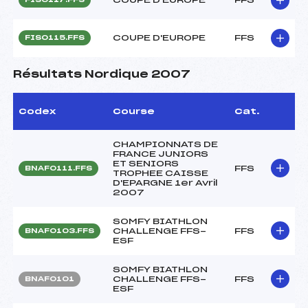
COUPE D'EUROPE
FFS
FIS0115.FFS
Résultats Nordique 2007
Codex
Course
Cat.
CHAMPIONNATS DE
FRANCE JUNIORS
ET SENIORS
FFS
BNAF0111.FFS
TROPHEE CAISSE
D'EPARGNE 1er Avril
2007
SOMFY BIATHLON
CHALLENGE FFS-
FFS
BNAF0103.FFS
ESF
SOMFY BIATHLON
CHALLENGE FFS-
FFS
BNAF0101
ESF