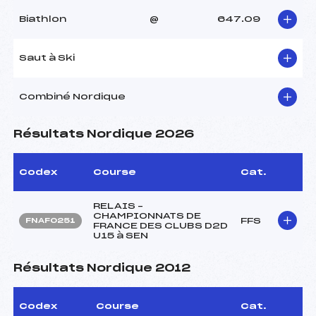
Biathlon
@
647.09
Saut à Ski
Combiné Nordique
Résultats Nordique 2026
Codex
Course
Cat.
RELAIS –
CHAMPIONNATS DE
FFS
FNAF0251
FRANCE DES CLUBS D2D
U15 à SEN
Résultats Nordique 2012
Codex
Course
Cat.