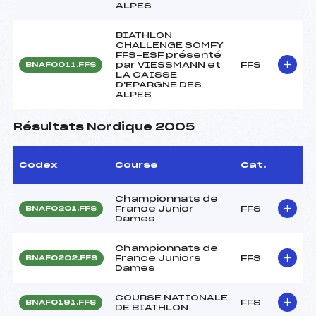
ALPES
BIATHLON
CHALLENGE SOMFY
FFS-ESF présenté
par VIESSMANN et
FFS
BNAF0011.FFS
LA CAISSE
D'EPARGNE DES
ALPES
Résultats Nordique 2005
Codex
Course
Cat.
Championnats de
France Junior
FFS
BNAF0201.FFS
Dames
Championnats de
France Juniors
FFS
BNAF0202.FFS
Dames
COURSE NATIONALE
FFS
BNAF0191.FFS
DE BIATHLON