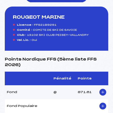
ROUGEOT MARINE
foi(s) le ski
Licence :
FFS2189291
Comité :
COMITE DE SKI DE SAVOIE
Club :
13102 SKI CLUB PEISEY-VALLANDRY
Val. Lic. :
Oui
Points Nordique FFS (5ème liste FFS
2026)
Pénalité
Points
Fond
@
871.61
Fond Populaire