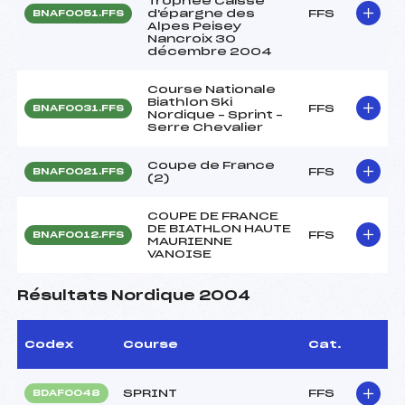
Trophée Caisse
d'épargne des
FFS
BNAF0051.FFS
Alpes Peisey
Nancroix 30
décembre 2004
Course Nationale
Biathlon Ski
FFS
BNAF0031.FFS
Nordique – Sprint –
Serre Chevalier
Coupe de France
FFS
BNAF0021.FFS
(2)
COUPE DE FRANCE
DE BIATHLON HAUTE
FFS
BNAF0012.FFS
MAURIENNE
VANOISE
Résultats Nordique 2004
Codex
Course
Cat.
SPRINT
FFS
BDAF0048