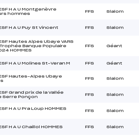
 ESF H A U Montgenèvre
FFS
Slalom
urs hommes
 ESF H A U Puy St Vincent
FFS
Slalom
 ESF Hautes Alpes Ubaye VARS
 Trophée Banque Populaire
FFS
Géant
024 HOMMES
 ESF H A U Molines St-Veran M
FFS
Géant
 ESF Hautes-Alpes Ubaye
FFS
Slalom
s
ESF Grand prix de la Vallée
FFS
Slalom
e Serre Ponçon
 ESF H A U Pra Loup HOMMES
FFS
Slalom
 ESF H A U Chaillol HOMMES
FFS
Slalom