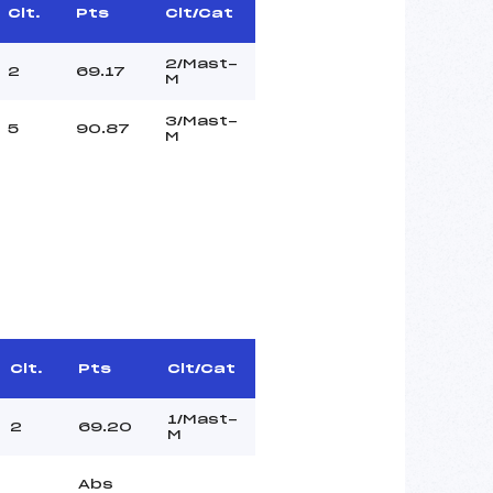
Clt.
Pts
Clt/Cat
2/Mast-
2
69.17
M
3/Mast-
5
90.87
M
Clt.
Pts
Clt/Cat
1/Mast-
2
69.20
M
Abs