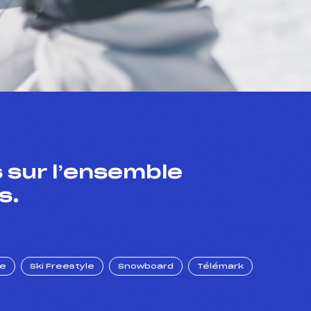
 sur l’ensemble
s.
ue
Ski Freestyle
Snowboard
Télémark