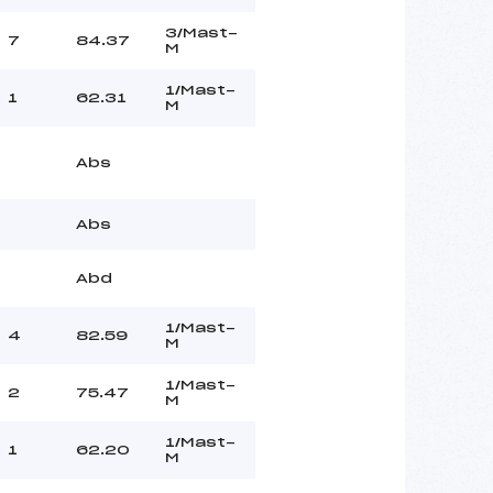
3/Mast-
7
84.37
M
1/Mast-
1
62.31
M
Abs
Abs
Abd
1/Mast-
4
82.59
M
1/Mast-
2
75.47
M
1/Mast-
1
62.20
M