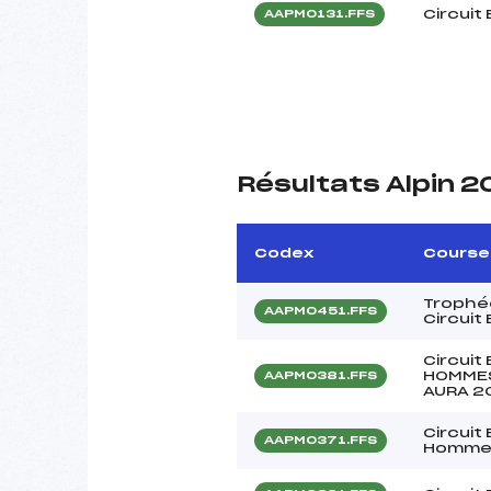
Circuit
AAPM0131.FFS
Résultats Alpin 
Codex
Course
Trophé
AAPM0451.FFS
Circuit 
Circuit
HOMMES
AAPM0381.FFS
AURA 2
Circuit
AAPM0371.FFS
Homm