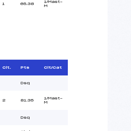
1/Mast-
1
65.38
M
Clt.
Pts
Clt/Cat
Dsq
1/Mast-
2
81.35
M
Dsq