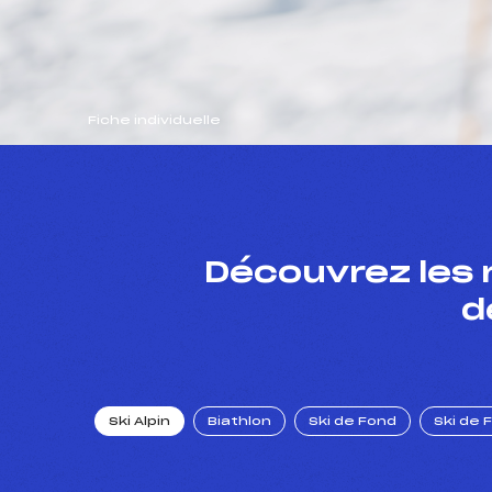
Fiche individuelle
Découvrez les 
d
Ski Alpin
Biathlon
Ski de Fond
Ski de 