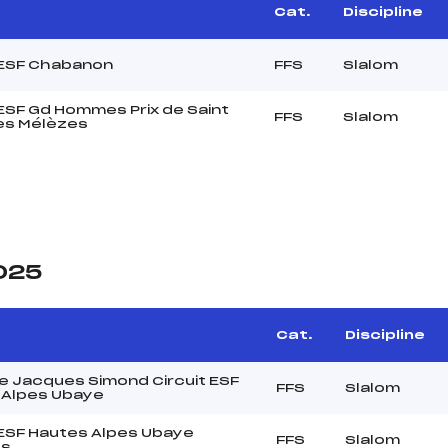
Cat.
Discipline
 ESF Chabanon
FFS
Slalom
 ESF Gd Hommes Prix de Saint
FFS
Slalom
es Mélèzes
2025
Cat.
Discipline
 Jacques Simond Circuit ESF
FFS
Slalom
 Alpes Ubaye
 ESF Hautes Alpes Ubaye
FFS
Slalom
s