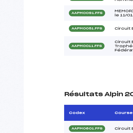
MEMORI
AAPM0091.FFS
le 11/0
Circuit
AAPM0051.FFS
Circuit
Trophée
AAPM0011.FFS
Fédéra
Résultats Alpin 
Codex
Course
Circuit
AAPM0601.FFS