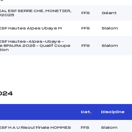
AL ESF SERRE CHE. MONETIER,
FFS
Géant
1/2025
 ESF Hautes Alpes Ubaye M
FFS
Slalom
 ESF Hautes-Alpes-Ubaye –
 BPAURA 2025 – Qualif Coupe
FFS
Slalom
tion
2024
Cat.
Discipline
 ESF H A U Risoul Finale HOMMES
FFS
Slalom