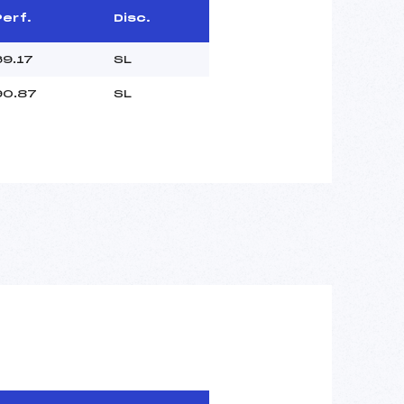
Perf.
Disc.
69.17
SL
90.87
SL