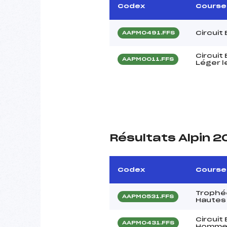
Codex
Course
Circuit
AAPM0491.FFS
Circuit
AAPM0011.FFS
Léger l
Résultats Alpin 
Codex
Course
Trophée
AAPM0531.FFS
Hautes
Circuit
AAPM0431.FFS
Homme