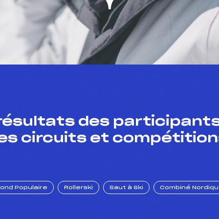
résultats des participants
es circuits et compétition
Fond Populaire
Rollerski
Saut à Ski
Combiné Nordiq