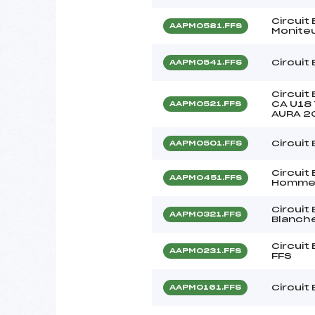
Circuit
AAPM0581.FFS
Monite
Circuit
AAPM0541.FFS
Circuit
CA U18
AAPM0521.FFS
AURA 2
Circuit
AAPM0501.FFS
Circuit
AAPM0451.FFS
Homme
Circuit 
AAPM0321.FFS
Blanch
Circuit
AAPM0231.FFS
FFS
Circuit
AAPM0161.FFS