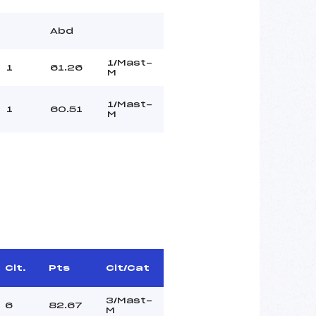
Abd
1/Mast-
1
61.26
M
1/Mast-
1
60.51
M
Clt.
Pts
Clt/Cat
3/Mast-
6
82.67
M