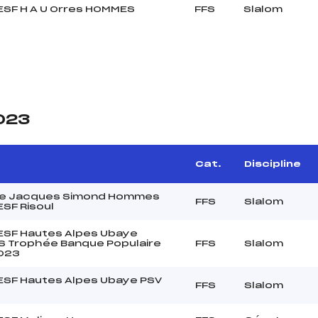
 ESF H A U Orres HOMMES
FFS
Slalom
2023
Cat.
Discipline
e Jacques Simond Hommes
FFS
Slalom
ESF Risoul
 ESF Hautes Alpes Ubaye
 Trophée Banque Populaire
FFS
Slalom
023
 ESF Hautes Alpes Ubaye PSV
FFS
Slalom
e