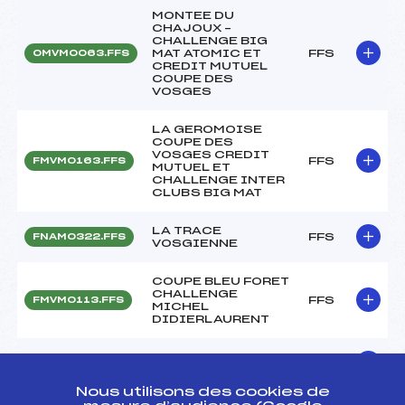
MONTEE DU
CHAJOUX –
CHALLENGE BIG
MAT ATOMIC ET
FFS
OMVM0063.FFS
CREDIT MUTUEL
COUPE DES
VOSGES
LA GEROMOISE
COUPE DES
VOSGES CREDIT
FFS
FMVM0163.FFS
MUTUEL ET
CHALLENGE INTER
CLUBS BIG MAT
LA TRACE
FFS
FNAM0322.FFS
VOSGIENNE
COUPE BLEU FORET
CHALLENGE
FFS
FMVM0113.FFS
MICHEL
DIDIERLAURENT
La TRANSJU'
FFS
FNAM0262.FFS
CLASSIC
Nous utilisons des cookies de