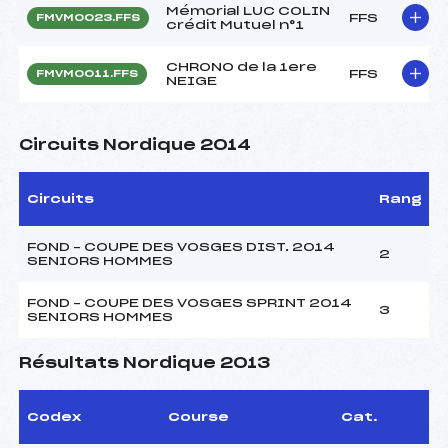
Mémorial LUC COLIN
FFS
FMVM0023.FFS
crédit Mutuel n°1
CHRONO de la 1ere
FFS
FMVM0011.FFS
NEIGE
Circuits Nordique 2014
Circuits
Rang
FOND – COUPE DES VOSGES DIST. 2014
2
SENIORS HOMMES
FOND – COUPE DES VOSGES SPRINT 2014
3
SENIORS HOMMES
Résultats Nordique 2013
Codex
Course
Cat.