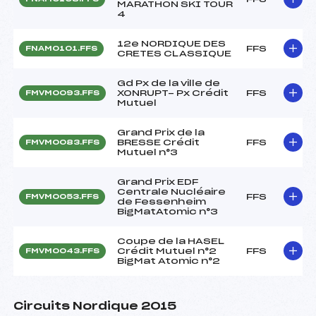
MARATHON SKI TOUR
4
12e NORDIQUE DES
FFS
FNAM0101.FFS
CRETES CLASSIQUE
Gd Px de la ville de
XONRUPT- Px Crédit
FFS
FMVM0093.FFS
Mutuel
Grand Prix de la
BRESSE Crédit
FFS
FMVM0083.FFS
Mutuel n°3
Grand Prix EDF
Centrale Nucléaire
FFS
FMVM0053.FFS
de Fessenheim
BigMatAtomic n°3
Coupe de la HASEL
Crédit Mutuel n°2
FFS
FMVM0043.FFS
BigMat Atomic n°2
Circuits Nordique 2015