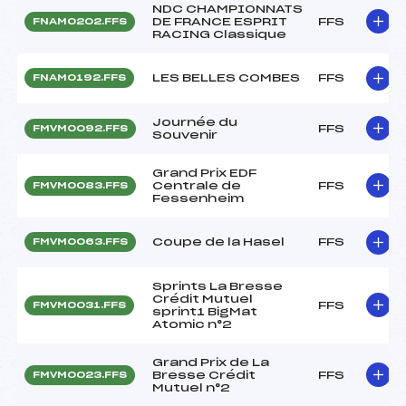
NDC CHAMPIONNATS
DE FRANCE ESPRIT
FFS
FNAM0202.FFS
RACING Classique
LES BELLES COMBES
FFS
FNAM0192.FFS
Journée du
FFS
FMVM0092.FFS
Souvenir
Grand Prix EDF
Centrale de
FFS
FMVM0083.FFS
Fessenheim
Coupe de la Hasel
FFS
FMVM0063.FFS
Sprints La Bresse
Crédit Mutuel
FFS
FMVM0031.FFS
sprint1 BigMat
Atomic n°2
Grand Prix de La
Bresse Crédit
FFS
FMVM0023.FFS
Mutuel n°2