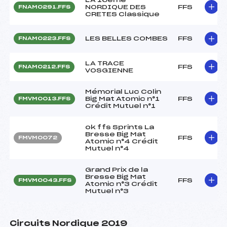
NORDIQUE DES
FFS
FNAM0291.FFS
CRETES Classique
LES BELLES COMBES
FFS
FNAM0223.FFS
LA TRACE
FFS
FNAM0212.FFS
VOSGIENNE
Mémorial Luc Colin
Big Mat Atomic n°1
FFS
FMVM0013.FFS
Crédit Mutuel n°1
ok ffs Sprints La
Bresse Big Mat
FFS
FMVM0072
Atomic n°4 Crédit
Mutuel n°4
Grand Prix de la
Bresse Big Mat
FFS
FMVM0043.FFS
Atomic n°3 Crédit
Mutuel n°3
Circuits Nordique 2019