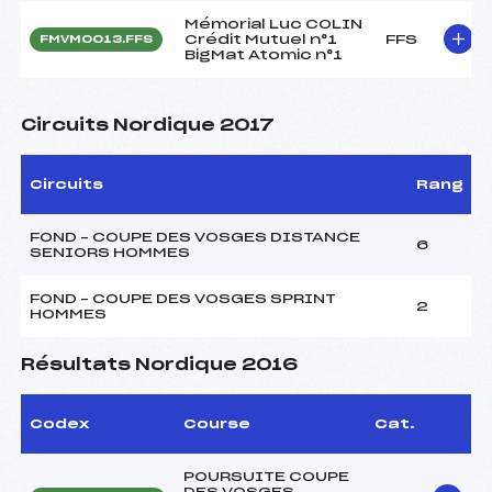
Mémorial Luc COLIN
Crédit Mutuel n°1
FFS
FMVM0013.FFS
BigMat Atomic n°1
Circuits Nordique 2017
Circuits
Rang
FOND – COUPE DES VOSGES DISTANCE
6
SENIORS HOMMES
FOND – COUPE DES VOSGES SPRINT
2
HOMMES
Résultats Nordique 2016
Codex
Course
Cat.
POURSUITE COUPE
DES VOSGES