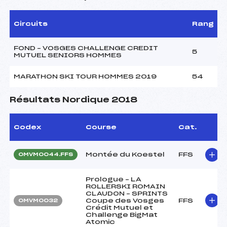
Circuits
Rang
FOND – VOSGES CHALLENGE CREDIT
5
MUTUEL SENIORS HOMMES
MARATHON SKI TOUR HOMMES 2019
54
Résultats Nordique 2018
Codex
Course
Cat.
Montée du Koestel
FFS
OMVM0044.FFS
Prologue – LA
ROLLERSKI ROMAIN
CLAUDON – SPRINTS
Coupe des Vosges
FFS
OMVM0032
Crédit Mutuel et
Challenge BigMat
Atomic