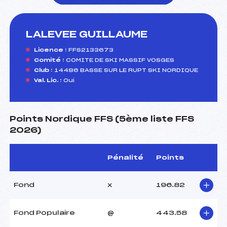
LALEVEE GUILLAUME
foi(s) le ski
Licence :
FFS2133673
Comité :
COMITE DE SKI MASSIF VOSGES
Club :
14486 BASSE SUR LE RUPT SKI NORDIQUE
Val. Lic. :
Oui
Points Nordique FFS (5ème liste FFS
2026)
Pénalité
Points
Fond
x
196.82
Fond Populaire
@
443.58