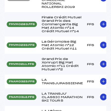
NATIONAL
ROLLERSKI 2019
Finale Crédit Mutuel
Grand Prix des
Commerçants Big
FFS
FMVM0283.FFS
Mat Atomic n°14
Crédit Mutuel n°14
La Géromoise Big
Mat Atomic n°12
FFS
FMVM0233.FFS
Crédit Mutuel n11
Grand Prix de
Xonrupt Big Mat
FFS
FMVM0211.FFS
Atomic n°11 Crédit
Mutuel n°2
LA
FFS
FNAM0323.FFS
TRANSJURASSIENNE
LA TRANSJU'
CLASSIC MARATHON
FFS
FNAM0312.FFS
SKI TOUR 5
LA 16ème