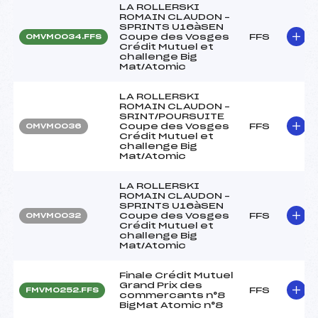
LA ROLLERSKI
ROMAIN CLAUDON –
SPRINTS U16àSEN
Coupe des Vosges
FFS
OMVM0034.FFS
Crédit Mutuel et
challenge Big
Mat/Atomic
LA ROLLERSKI
ROMAIN CLAUDON –
SRINT/POURSUITE
Coupe des Vosges
FFS
OMVM0036
Crédit Mutuel et
challenge Big
Mat/Atomic
LA ROLLERSKI
ROMAIN CLAUDON –
SPRINTS U16àSEN
Coupe des Vosges
FFS
OMVM0032
Crédit Mutuel et
challenge Big
Mat/Atomic
Finale Crédit Mutuel
Grand Prix des
FFS
FMVM0252.FFS
commercants n°8
BigMat Atomic n°8