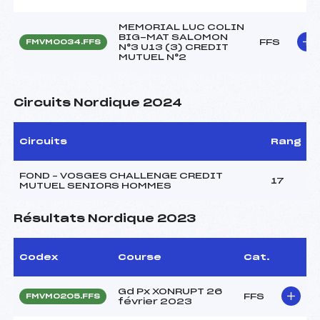
MEMORIAL LUC COLIN
BIG-MAT SALOMON
FFS
FMVM0034.FFS
N°3 U13 (3) CREDIT
MUTUEL N°2
Circuits Nordique 2024
Circuits
Rang
FOND – VOSGES CHALLENGE CREDIT
17
MUTUEL SENIORS HOMMES
Résultats Nordique 2023
Codex
Course
Cat.
Gd Px XONRUPT 26
FFS
FMVM0205.FFS
février 2023