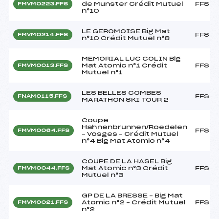
de Munster Crédit Mutuel
FFS
FMVM0223.FFS
n°10
LE GEROMOISE Big Mat
FFS
FMVM0214.FFS
n°10 Crédit Mutuel n°8
MEMORIAL LUC COLIN Big
Mat Atomic n°1 Crédit
FFS
FMVM0013.FFS
Mutuel n°1
LES BELLES COMBES
FFS
FNAM0115.FFS
MARATHON SKI TOUR 2
Coupe
Hahnenbrunnen/Roedelen
FFS
FMVM0064.FFS
– Vosges – Crédit Mutuel
n°4 Big Mat Atomic n°4
COUPE DE LA HASEL Big
Mat Atomic n°3 Crédit
FFS
FMVM0044.FFS
Mutuel n°3
GP DE LA BRESSE – Big Mat
Atomic n°2 – Crédit Mutuel
FFS
FMVM0021.FFS
n°2