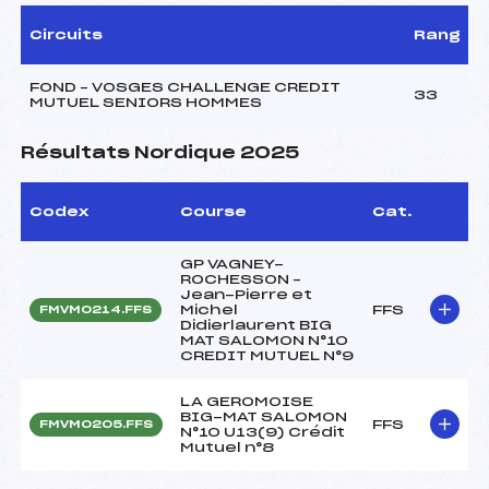
Circuits
Rang
FOND – VOSGES CHALLENGE CREDIT
33
MUTUEL SENIORS HOMMES
Résultats Nordique 2025
Codex
Course
Cat.
GP VAGNEY-
ROCHESSON –
Jean-Pierre et
Michel
FFS
FMVM0214.FFS
Didierlaurent BIG
MAT SALOMON N°10
CREDIT MUTUEL N°9
LA GEROMOISE
BIG-MAT SALOMON
FFS
FMVM0205.FFS
N°10 U13(9) Crédit
Mutuel n°8