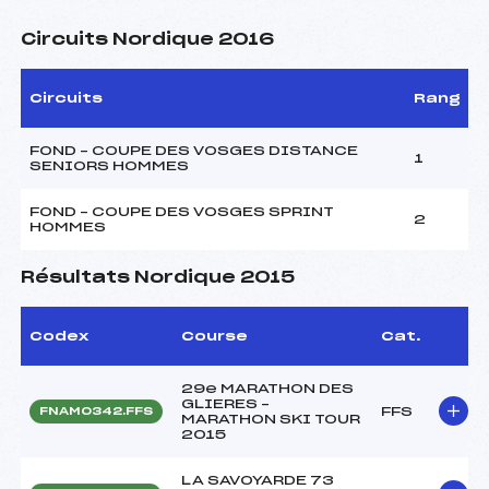
Circuits Nordique 2016
Circuits
Rang
FOND – COUPE DES VOSGES DISTANCE
1
SENIORS HOMMES
FOND – COUPE DES VOSGES SPRINT
2
HOMMES
Résultats Nordique 2015
Codex
Course
Cat.
29e MARATHON DES
GLIERES –
FFS
FNAM0342.FFS
MARATHON SKI TOUR
2015
LA SAVOYARDE 73