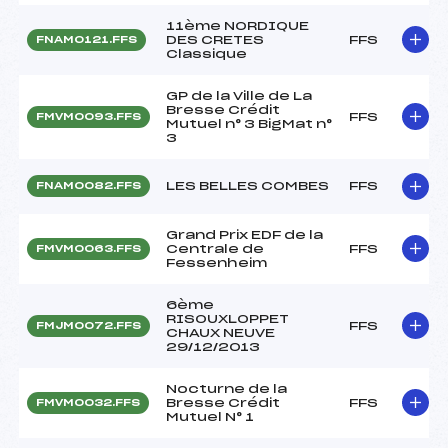
11ème NORDIQUE
DES CRETES
FFS
FNAM0121.FFS
Classique
GP de la Ville de La
Bresse Crédit
FFS
FMVM0093.FFS
Mutuel n° 3 BigMat n°
3
LES BELLES COMBES
FFS
FNAM0082.FFS
Grand Prix EDF de la
Centrale de
FFS
FMVM0063.FFS
Fessenheim
6ème
RISOUXLOPPET
FFS
FMJM0072.FFS
CHAUX NEUVE
29/12/2013
Nocturne de la
Bresse Crédit
FFS
FMVM0032.FFS
Mutuel N° 1