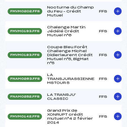
Nocturne du Champ
du Feu – Crédit
FFS
FMVM0202.FFS
Mutuel
Chalenge Martin
Jédélé Crédit
FFS
FMVM0193.FFS
Mutuel n°6
Coupe Bleu Forêt
Challenge Michel
Didierlaurent Crédit
FFS
FMVM0183.FFS
Mutuel n°5, BigMat
n°5
LA
TRANSJURASSIENNE
FFS
FNAM0263.FFS
MSTOUR 5
LA TRANSJU'
FFS
FNAM0252.FFS
CLASSIC
Grand Prix de
XONRUPT crédit
FFS
FMVM0142.FFS
mutuel n°4 2 février
2014