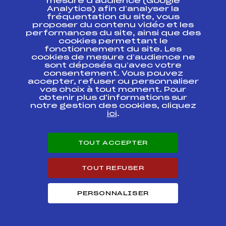
mesure d’audience (Google
10ème Nordique
des Crêtes –
FFS
Analytics) afin d’analyser la
FNAM0161.FFS
Classique
fréquentation du site, vous
proposer du contenu vidéo et les
performances du site, ainsi que des
GRAND PRIX DE LA
cookies permettant le
VILLE DE BARR
fonctionnement du site. Les
Coupe des Vosges
FFS
FMVM0083.FFS
cookies de mesure d’audience ne
CREDIT MUTUEL –
Championnat des
sont déposés qu’avec votre
Vosges 2013
consentement. Vous pouvez
accepter, refuser ou personnaliser
vos choix à tout moment. Pour
LES BELLES
FFS
FNAM0112.FFS
obtenir plus d'informations sur
COMBES
notre gestion des cookies, cliquez
ici
.
GRAND PRIX EDF
Base de
FFS
FMVM0053.FFS
Fessenheim
TOUT ACCEPTER
NOCTURNE DE LA
BRESSAUDE Site
FFS
FMVM0032
TOUT REFUSER
Nordic Park
Lispach
PERSONNALISER
4éme EPREUVE
CREDIT MUTUEL
FFS
FMVM0043.FFS
COUPE DE LA
HASEL