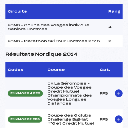
Circuits
Rang
FOND – Coupe des Vosges individuel
4
Seniors Hommes
FOND – Marathon Ski Tour Hommes 2015
2
Résultats Nordique 2014
Codex
Course
Cat.
ok La Géromoise –
Coupe des Vosges
Crédit Mutuel
FFS
FMVM0284.FFS
Championnats des
Vosges Longues
Distances
Coupe des 6 clubs
Challenge BigMat
FFS
FMVM0222.FFS
n°6 et Crédit Mutuel