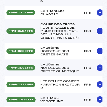
5
LA TRANSJU
FFS
FNAM0312.FFS
CLASSIC
COUPE DES TROIS
FOURS-VALLÉE DE
MUNSTER BIG-MAT-
FFS
FMVM0134.FFS
ATOMIC N°8 U14
CREDIT-MUTUEL N°4
LA 15ème
NORDIQUE DES
FFS
FNAM0233.FFS
CRETES SKATE
LA 15ème
NORDIQUE DES
FFS
FNAM0231.FFS
CRETES CLASSIQUE
LES BELLES COMBES
MARATHON SKI TOUR
FFS
FNAM0222.FFS
2
LA TRACE
FFS
FNAM0203.FFS
VOSGIENNE