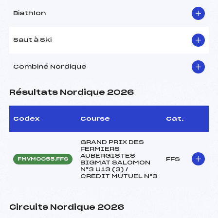
Biathlon
Saut à Ski
Combiné Nordique
Résultats Nordique 2026
Codex
Course
Cat.
GRAND PRIX DES
FERMIERS
AUBERGISTES
FFS
FMVM0055.FFS
BIGMAT SALOMON
N°3 U13 (3) /
CREDIT MUTUEL N°3
Circuits Nordique 2026