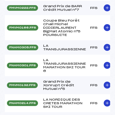
Grand Prix de BARR
FFS
FMVM0222.FFS
Crédit Mutuel n°7
Coupe Bleu Forêt
Chall Michel
DIDIERLAURENT
FFS
FMVM0166.FFS
BigMat Atomic n°5
POURSUITE
LA
FFS
FNAM0305.FFS
TRANSJURASSIENNE
LA
TRANSJURASSIENNE
FFS
FNAM0301.FFS
MARATHON SKI TOUR
6
Grand Prix de
Xonrupt Crédit
FFS
FMVM0132.FFS
Mutuel n°5
LA NORDIQUE DES
CRETES MARATHON
FFS
FNAM0214.FFS
SKI TOUR