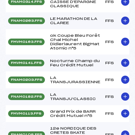
CAISSE D'EPARGNE
FFS
FNAM0314.FFS
CLASSIQUE
LE MARATHON DE LA
FFS
FNAM0263.FFS
CLAREE
ok Coupe Bleu Forêt
Chal Michel
FFS
FMVM0163.FFS
Didierlaurent BigMat
Atomic n°5
Nocturne Champ du
FFS
FMVM0141.FFS
Feu Crédit Mutuel
LA
FFS
FNAM0203.FFS
TRANSJURASSIENNE
LA
FFS
FNAM0182.FFS
TRANSJU'CLASSIC
Grand Prix de BARR
FFS
FMVM0113.FFS
Crédit Mutuel n°5
12e NORDIQUE DES
CRETES SKATE
FFS
FNAM0108.FFS