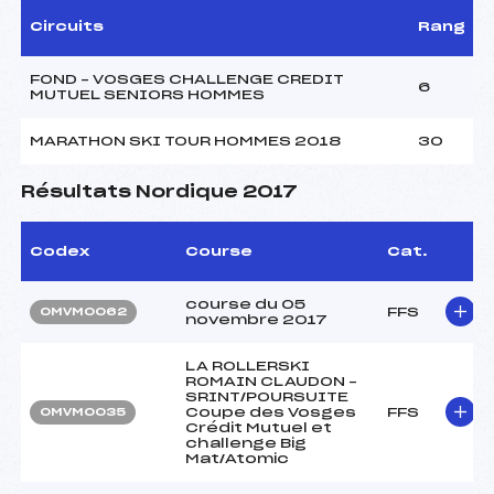
Circuits
Rang
FOND – VOSGES CHALLENGE CREDIT
6
MUTUEL SENIORS HOMMES
MARATHON SKI TOUR HOMMES 2018
30
Résultats Nordique 2017
Codex
Course
Cat.
course du 05
FFS
OMVM0062
novembre 2017
LA ROLLERSKI
ROMAIN CLAUDON –
SRINT/POURSUITE
Coupe des Vosges
FFS
OMVM0035
Crédit Mutuel et
challenge Big
Mat/Atomic