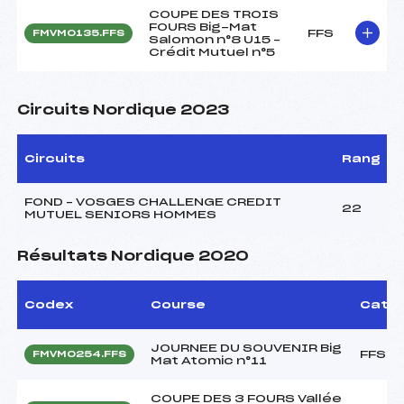
COUPE DES TROIS
FOURS Big-Mat
FFS
FMVM0135.FFS
Salomon n°8 U15 –
Crédit Mutuel n°5
Circuits Nordique 2023
Circuits
Rang
FOND – VOSGES CHALLENGE CREDIT
22
MUTUEL SENIORS HOMMES
Résultats Nordique 2020
Codex
Course
Cat.
JOURNEE DU SOUVENIR Big
FFS
FMVM0254.FFS
Mat Atomic n°11
COUPE DES 3 FOURS Vallée