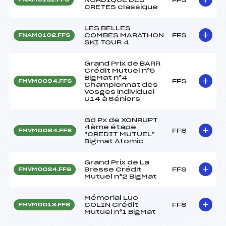
CRETES classique
LES BELLES
COMBES MARATHON
FFS
FNAM0102.FFS
SKI TOUR 4
Grand Prix de BARR
Crédit Mutuel n°5
BigMat n°4
FFS
FMVM0094.FFS
Championnat des
Vosges individuel
U14 à Séniors
Gd Px de XONRUPT
4ème étape
FFS
FMVM0084.FFS
"CREDIT MUTUEL"
Bigmat Atomic
Grand Prix de La
Bresse Crédit
FFS
FMVM0024.FFS
Mutuel n°2 BigMat
Mémorial Luc
COLIN Crédit
FFS
FMVM0013.FFS
Mutuel n°1 BigMat