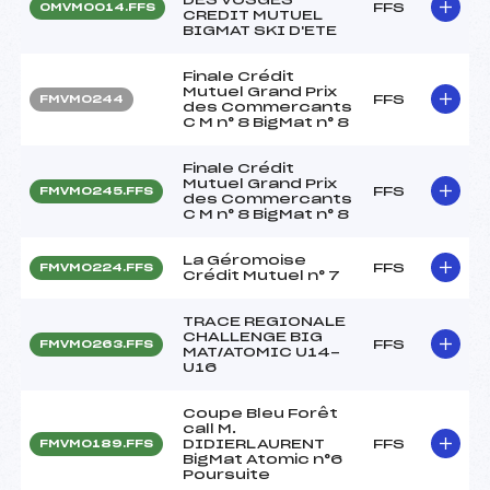
FFS
OMVM0014.FFS
CREDIT MUTUEL
BIGMAT SKI D'ETE
Finale Crédit
Mutuel Grand Prix
FFS
FMVM0244
des Commercants
C M n° 8 BigMat n° 8
Finale Crédit
Mutuel Grand Prix
FFS
FMVM0245.FFS
des Commercants
C M n° 8 BigMat n° 8
La Géromoise
FFS
FMVM0224.FFS
Crédit Mutuel n° 7
TRACE REGIONALE
CHALLENGE BIG
FFS
FMVM0263.FFS
MAT/ATOMIC U14-
U16
Coupe Bleu Forêt
call M.
DIDIERLAURENT
FFS
FMVM0189.FFS
BigMat Atomic n°6
Poursuite