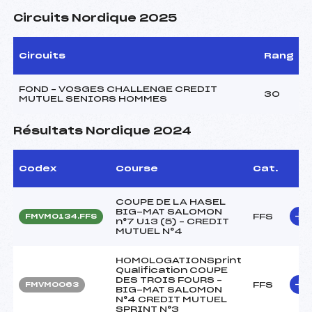
Circuits Nordique 2025
Circuits
Rang
FOND – VOSGES CHALLENGE CREDIT
30
MUTUEL SENIORS HOMMES
Résultats Nordique 2024
Codex
Course
Cat.
COUPE DE LA HASEL
BIG-MAT SALOMON
FFS
FMVM0134.FFS
n°7 U13 (5) – CREDIT
MUTUEL N°4
HOMOLOGATIONSprint
Qualification COUPE
DES TROIS FOURS –
FFS
FMVM0063
BIG-MAT SALOMON
N°4 CREDIT MUTUEL
SPRINT N°3