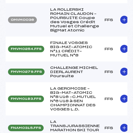
LA ROLLERSKI
ROMAIN CLAUDON –
POURSUITE Coupe
FFS
OMVM0036
des Vosges Crédit
Mutuel et Challenge
BigMat Atomic
FINALE VOSGES
BIG-MAT-ATOMIC
FFS
FMVM0254.FFS
N°11 CRÉDIT-
MUTUEL N°8
CHALLENGE MICHEL
DIERLAURENT
FFS
FMVM0279.FFS
Poursuite
LA GEROMOISE –
BIG-MAT-ATOMIC
N°8 U16 -C.MUTUEL
FFS
FMVM0183.FFS
N°6 U18 à SEN
CHAMPIONNAT DES
VOSGES L.D.
LA
TRANSJURASSIENNE
FFS
FNAM0315.FFS
MARATHON SKI TOUR