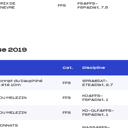
RIX DE
FS&FFS-
FFS
NEVRE
FSP&Dist. 7.5
ue 2019
Cat.
Discipline
nnat du Dauphiné
SPR&BIAT-
FFS
n été 10m
ETE&Dist. 2.7
KO&FFS-
DU MELEZIN
FFS
FSP&Dist. 1
KO-QLF&FFS-
DU MELEZIN
FFS
FSP&Dist. 1
ONNATS
MASS&FFS-