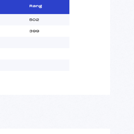
Rang
502
399