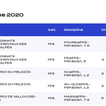
ue 2020
Cat.
Discipline
Cl
ONNATS
POURS&FFS-
EMENTAUX DES
FFS
FSP&Dist. 7.5
 ALPES
ONNATS
FS&FFS-
EMENTAUX DES
FFS
4
FSP&Dist. 5
 ALPES
RIX DU MELEZIN
KO&FFS-
FFS
3
FSP&Dist. 1.2
RIX DU MELEZIN
KO-QLF&FFS-
FFS
2
FSP&Dist. 1.2
RIX DE VALLOUISE-
MASS&FFS-
FFS
5
X
FSP&Dist. 7.5