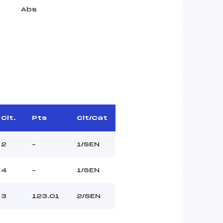
Abs
Clt.
Pts
Clt/Cat
2
–
1/SEN
4
–
1/SEN
3
123.01
2/SEN