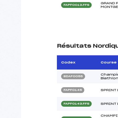
GRAND P
FAPF0013.FFS
MONTGE
Résultats Nordiq
Codex
Course
Champio
BDAF0055
Biathlo
SPRINT 
FAPF0145
SPRINT 
FAPF0143.FFS
CHAMPI