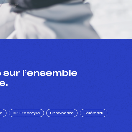
 sur l’ensemble
s.
ue
Ski Freestyle
Snowboard
Télémark