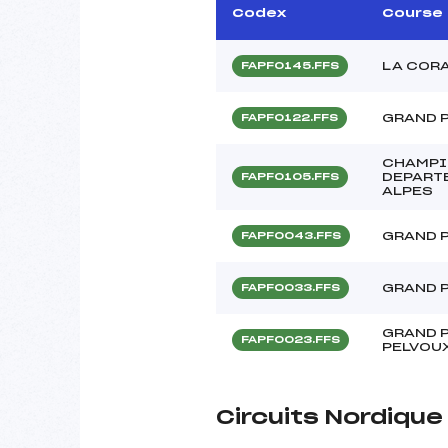
Codex
Course
LA COR
FAPF0145.FFS
GRAND P
FAPF0122.FFS
CHAMPI
DEPART
FAPF0105.FFS
ALPES
GRAND P
FAPF0043.FFS
GRAND P
FAPF0033.FFS
GRAND P
FAPF0023.FFS
PELVOU
Circuits Nordique