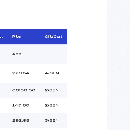
t.
Pts
Clt/Cat
Abs
228.54
4/SEN
00:00.00
2/SEN
147.60
2/SEN
292.98
3/SEN