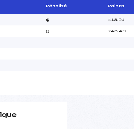
Pénalité
Points
@
413.21
@
746.48
ique