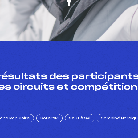
résultats des participants
es circuits et compétition
Fond Populaire
Rollerski
Saut à Ski
Combiné Nordiq