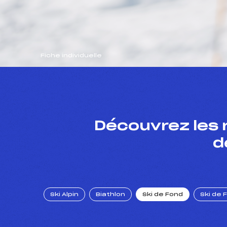
Fiche individuelle
Découvrez les 
d
Ski Alpin
Biathlon
Ski de Fond
Ski de 