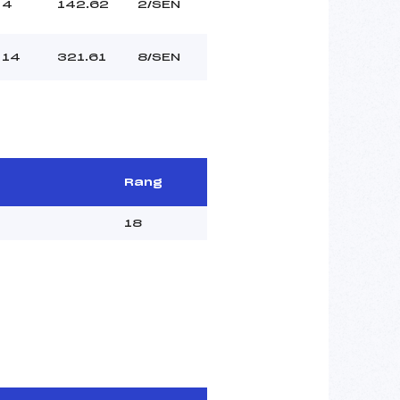
4
142.62
2/SEN
14
321.61
8/SEN
Rang
18