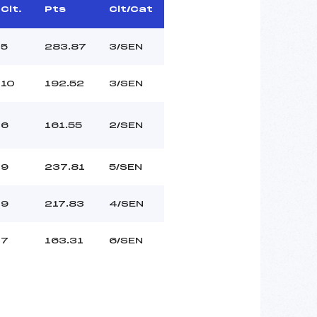
Clt.
Pts
Clt/Cat
5
283.87
3/SEN
10
192.52
3/SEN
6
161.55
2/SEN
9
237.81
5/SEN
9
217.83
4/SEN
7
163.31
6/SEN