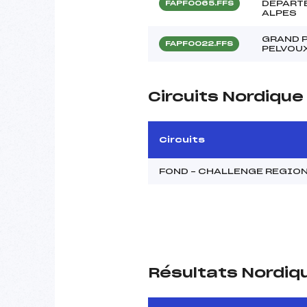
DEPART
FAPF0065.FFS
ALPES
GRAND P
FAPF0022.FFS
PELVOU
Circuits Nordique
Circuits
FOND – CHALLENGE REGIO
Résultats Nordiq