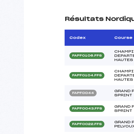
Résultats Nordiq
Codex
Course
CHAMPI
DEPART
FAPF0106.FFS
HAUTES
CHAMPI
DEPART
FAPF0104.FFS
HAUTES
GRAND P
FAPF0044
SPRINT
GRAND P
FAPF0043.FFS
SPRINT
GRAND P
FAPF0022.FFS
PELVOU