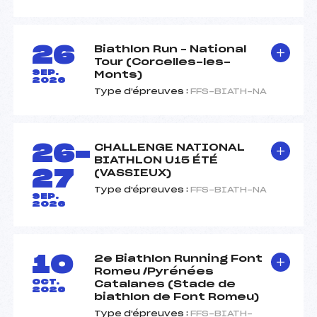
26
Biathlon Run – National
Tour (Corcelles-les-
SEP.
Monts)
2026
Type d'épreuves :
FFS-BIATH-NA
26-
CHALLENGE NATIONAL
BIATHLON U15 ÉTÉ
27
(VASSIEUX)
Type d'épreuves :
FFS-BIATH-NA
SEP.
2026
10
2e Biathlon Running Font
Romeu /Pyrénées
OCT.
Catalanes (Stade de
2026
biathlon de Font Romeu)
Type d'épreuves :
FFS-BIATH-