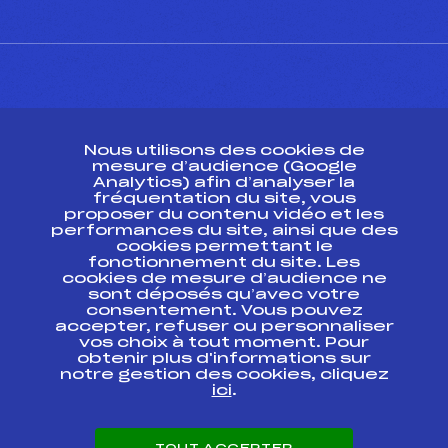
CONTACT
Nous utilisons des cookies de
ESPACE PRESSE
mesure d’audience (Google
Analytics) afin d’analyser la
fréquentation du site, vous
Ressources
proposer du contenu vidéo et les
performances du site, ainsi que des
Pass’Neige
cookies permettant le
Projet sportif fédéral
fonctionnement du site. Les
cookies de mesure d’audience ne
Projet de performance fédéral
sont déposés qu’avec votre
Antidopage
consentement. Vous pouvez
Pôle Développement, Formation, Suivi
accepter, refuser ou personnaliser
Scientifique
vos choix à tout moment. Pour
Listes ministérielles
obtenir plus d'informations sur
notre gestion des cookies, cliquez
Pôle vie de l’athlète
ici
.
Enseignement professionnel
Informatique et chronométrage
Circuits