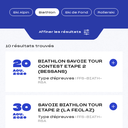
Ski Alpin
Biathlon
Ski de Fond
Rollerski
S
foi(s) le ski
Affiner les résultats
10 résultats trouvés
20
BIATHLON SAVOIE TOUR
CONTEST ETAPE 2
AOU.
(BESSANS)
2026
Type d'épreuves :
FFS-BIATH-
RSA
30
SAVOIE BIATHLON TOUR
ETAPE 2 (LA FECLAZ)
AOU.
Type d'épreuves :
FFS-BIATH-
2026
RSA