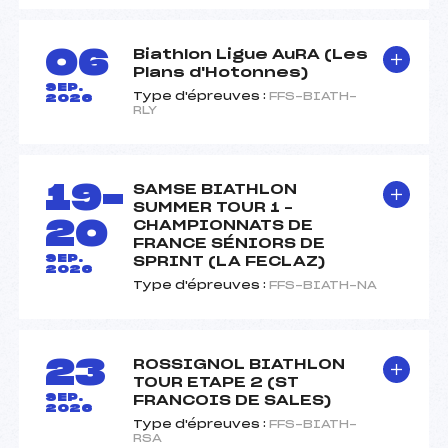
06
Biathlon Ligue AuRA (Les
Plans d'Hotonnes)
SEP.
Type d'épreuves :
FFS-BIATH-
2026
RLY
19-
SAMSE BIATHLON
SUMMER TOUR 1 –
20
CHAMPIONNATS DE
FRANCE SÉNIORS DE
SEP.
SPRINT (LA FECLAZ)
2026
Type d'épreuves :
FFS-BIATH-NA
23
ROSSIGNOL BIATHLON
TOUR ETAPE 2 (ST
SEP.
FRANCOIS DE SALES)
2026
Type d'épreuves :
FFS-BIATH-
RSA