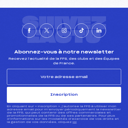
SUIVEZ
L'ACTU
Abonnez-vous à notre newsletter
Recevez l’actualité de la FFS, des clubs et des Équipes
de France.
Inscription
En cliquant sur « inscription », j’autorise la FFS à utiliser mon
adresse email pour m’envoyer périodiquement la newsletter
de la FFS, qui peut contenir des offres commerciales et
promotionnelles de la FFS ou de ses partenaires. Pour plus
d’informations sur les modalités d’exercice de vos droits et
la gestion de vos données, cliquez
ici