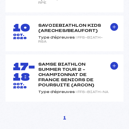
RPE
10
SAVOIEBIATHLON KIDS
(ARECHES/BEAUFORT)
OCT.
Type d'épreuves :
FFS-BIATH-
2026
RSA
17-
SAMSE BIATHLON
SUMMER TOUR 2 –
18
CHAMPIONNAT DE
FRANCE SENIORS DE
OCT.
POURSUITE (ARCON)
2026
Type d'épreuves :
FFS-BIATH-NA
Pagination
1