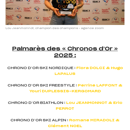
Lou Jeanmonnot, champion des champions – agence zoom
Palmarès des « Chronos d’Or »
2025 :
CHRONO D’OR SKI NORDIQUE :
Flora DOLCI & Hugo
LAPALUS
CHRONO D’OR SKI FREESTYLE :
Perrine LAFFONT &
Youri DUPLESSIS-KERGOMARD
CHRONO D’OR BIATHLON :
Lou JEANMONNOT & Eric
PERROT
CHRONO D’OR SKI ALPIN :
Romane MIRADOLI &
Clément NOEL