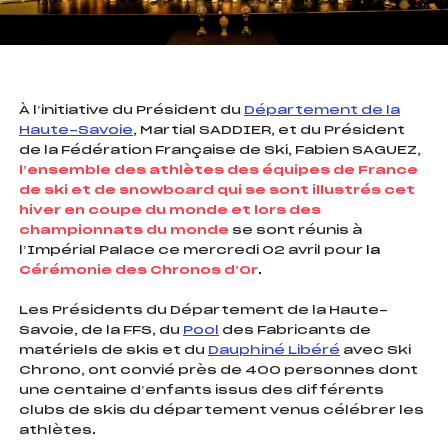
foi(s) le ski
À l’initiative du Président du
Département de la
Haute-Savoie
, Martial SADDIER, et du Président
de la Fédération Française de Ski, Fabien SAGUEZ,
l’ensemble des athlètes des équipes de France
de ski et de snowboard qui se sont illustrés cet
hiver en coupe du monde et lors des
championnats du monde
se sont réunis à
l’Impérial Palace ce mercredi 02 avril pour
la
Cérémonie des Chronos d’Or
.
Les Présidents du Département de la Haute-
Savoie, de la FFS, du
Pool
des Fabricants de
matériels de skis et du
Dauphiné Libéré
avec Ski
Chrono, ont convié près de 400 personnes dont
une centaine d’enfants issus des différents
clubs de skis du département venus célébrer les
athlètes.