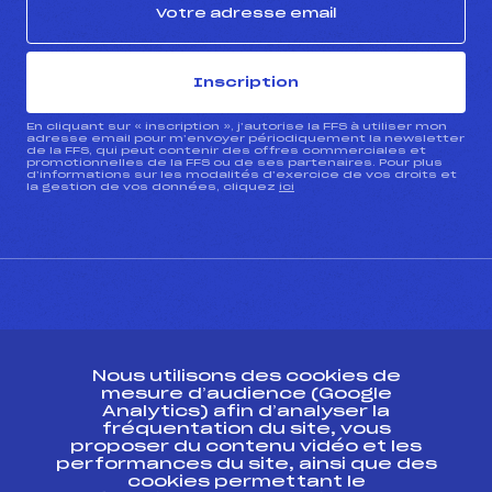
Inscription
En cliquant sur « inscription », j’autorise la FFS à utiliser mon
adresse email pour m’envoyer périodiquement la newsletter
de la FFS, qui peut contenir des offres commerciales et
promotionnelles de la FFS ou de ses partenaires. Pour plus
d’informations sur les modalités d’exercice de vos droits et
la gestion de vos données, cliquez
ici
CONTACT
Nous utilisons des cookies de
ESPACE PRESSE
mesure d’audience (Google
Analytics) afin d’analyser la
fréquentation du site, vous
Ressources
proposer du contenu vidéo et les
performances du site, ainsi que des
Pass’Neige
cookies permettant le