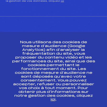
la gestion de vos données, cliquez
ici
CONTACT
Nous utilisons des cookies de
ESPACE PRESSE
mesure d’audience (Google
Analytics) afin d’analyser la
fréquentation du site, vous
Ressources
proposer du contenu vidéo et les
performances du site, ainsi que des
Pass’Neige
cookies permettant le
Projet sportif fédéral
fonctionnement du site. Les
cookies de mesure d’audience ne
Projet de performance fédéral
sont déposés qu’avec votre
Antidopage
consentement. Vous pouvez
Pôle Développement, Formation, Suivi
accepter, refuser ou personnaliser
Scientifique
vos choix à tout moment. Pour
Listes ministérielles
obtenir plus d'informations sur
notre gestion des cookies, cliquez
Pôle vie de l’athlète
ici
.
Enseignement professionnel