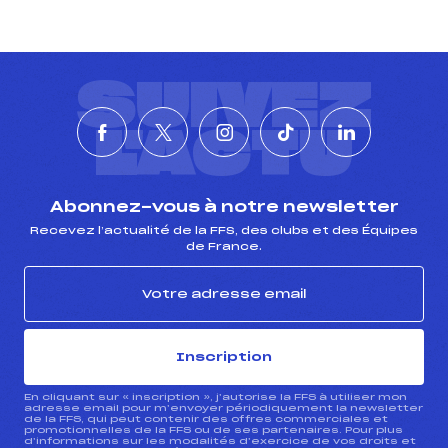
SUIVEZ
L'ACTU
Abonnez-vous à notre newsletter
Recevez l’actualité de la FFS, des clubs et des Équipes
de France.
Inscription
En cliquant sur « inscription », j’autorise la FFS à utiliser mon
adresse email pour m’envoyer périodiquement la newsletter
de la FFS, qui peut contenir des offres commerciales et
promotionnelles de la FFS ou de ses partenaires. Pour plus
d’informations sur les modalités d’exercice de vos droits et