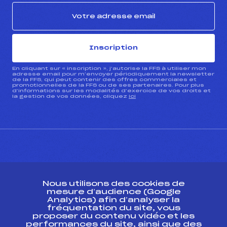
Inscription
En cliquant sur « inscription », j’autorise la FFS à utiliser mon
adresse email pour m’envoyer périodiquement la newsletter
de la FFS, qui peut contenir des offres commerciales et
promotionnelles de la FFS ou de ses partenaires. Pour plus
d’informations sur les modalités d’exercice de vos droits et
la gestion de vos données, cliquez
ici
CONTACT
Nous utilisons des cookies de
ESPACE PRESSE
mesure d’audience (Google
Analytics) afin d’analyser la
fréquentation du site, vous
Ressources
proposer du contenu vidéo et les
performances du site, ainsi que des
Pass’Neige