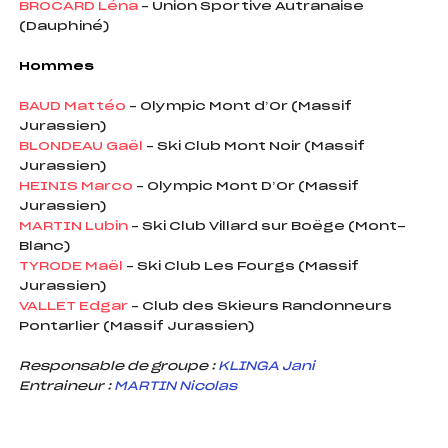
BROCARD Léna
– Union Sportive Autranaise
(Dauphiné)
Hommes
BAUD Mattéo
– Olympic Mont d’Or (Massif
Jurassien)
BLONDEAU Gaël
– Ski Club Mont Noir (Massif
Jurassien)
HEINIS Marco
– Olympic Mont D’Or (Massif
Jurassien)
MARTIN Lubin
– Ski Club Villard sur Boëge (Mont-
Blanc)
TYRODE Maël
– Ski Club Les Fourgs (Massif
Jurassien)
VALLET Edgar
– Club des Skieurs Randonneurs
Pontarlier (Massif Jurassien)
Responsable de groupe :
KLINGA Jani
Entraineur :
MARTIN Nicolas