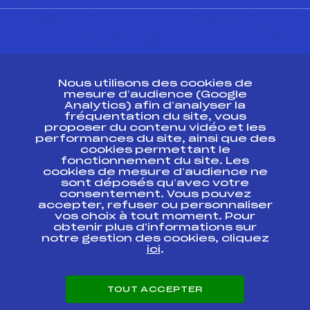
CONTACT
Nous utilisons des cookies de
ESPACE PRESSE
mesure d’audience (Google
Analytics) afin d’analyser la
fréquentation du site, vous
Ressources
proposer du contenu vidéo et les
performances du site, ainsi que des
Pass’Neige
cookies permettant le
Projet sportif fédéral
fonctionnement du site. Les
cookies de mesure d’audience ne
Projet de performance fédéral
sont déposés qu’avec votre
Antidopage
consentement. Vous pouvez
Pôle Développement, Formation, Suivi
accepter, refuser ou personnaliser
Scientifique
vos choix à tout moment. Pour
Listes ministérielles
obtenir plus d'informations sur
notre gestion des cookies, cliquez
Pôle vie de l’athlète
ici
.
Enseignement professionnel
Informatique et chronométrage
Circuits
TOUT ACCEPTER
Carrières