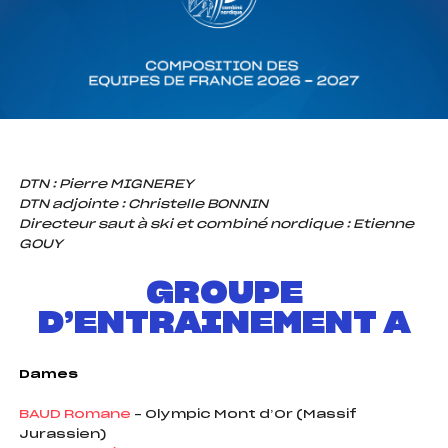
foi(s) le ski
DTN : Pierre MIGNEREY
DTN adjointe : Christelle BONNIN
Directeur saut à ski et combiné nordique : Etienne
GOUY
GROUPE
D’ENTRAINEMENT A
Dames
BAUD Romane
– Olympic Mont d’Or (Massif
Jurassien)