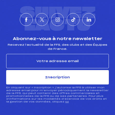
SUIVEZ
L'ACTU
Abonnez-vous à notre newsletter
Recevez l’actualité de la FFS, des clubs et des Équipes
de France.
Inscription
En cliquant sur « inscription », j’autorise la FFS à utiliser mon
adresse email pour m’envoyer périodiquement la newsletter
de la FFS, qui peut contenir des offres commerciales et
promotionnelles de la FFS ou de ses partenaires. Pour plus
d’informations sur les modalités d’exercice de vos droits et
la gestion de vos données, cliquez
ici