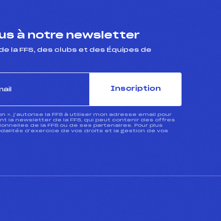
s à notre newsletter
de la FFS, des clubs et des Équipes de
Inscription
ion », j’autorise la FFS à utiliser mon adresse email pour
 la newsletter de la FFS, qui peut contenir des offres
nnelles de la FFS ou de ses partenaires. Pour plus
dalités d’exercice de vos droits et la gestion de vos