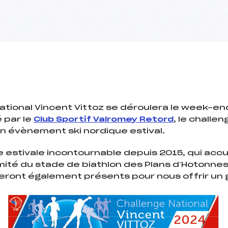
National Vincent Vittoz se déroulera le week-en
 par le
Club Sportif Valromey Retord
, le challen
un évènement ski nordique estival.
 estivale incontournable depuis 2015, qui accu
imité du stade de biathlon des Plans d’Hotonne
seront également présents pour nous offrir un