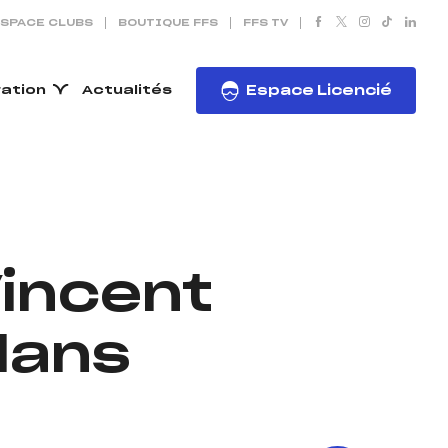
SPACE CLUBS
BOUTIQUE FFS
FFS TV
ration
Actualités
Espace Licencié
Vincent
lans