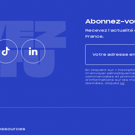
VEZ
Abonnez-vou
Recevez l’actualité 
France.
CTU
En cliquant sur « inscript
m’envoyer périodiquement
commerciales et promotio
d’informations sur les mo
données, cliquez
ici
essources