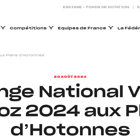
ESKISSE – FONDS DE DOTATION
E
Compétitions
Equipes de France
La Fédé
aux Plans d’Hotonnes
20 AOÛT 2024
nge National 
toz 2024 aux P
d’Hotonnes