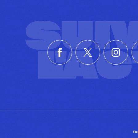
SUI
L'A
R